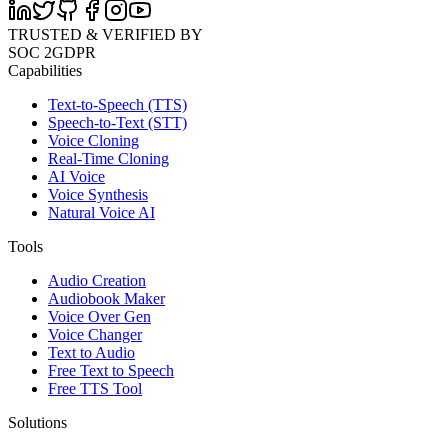
TRUSTED & VERIFIED BY
SOC 2
GDPR
Capabilities
Text-to-Speech (TTS)
Speech-to-Text (STT)
Voice Cloning
Real-Time Cloning
AI Voice
Voice Synthesis
Natural Voice AI
Tools
Audio Creation
Audiobook Maker
Voice Over Gen
Voice Changer
Text to Audio
Free Text to Speech
Free TTS Tool
Solutions