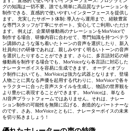
ます。 直感的で使いやすいインターフェース: プログラミン
グの知識は一切不要。誰でも簡単に高品質なナレーションを
制作できる、直感的で使いやすいインターフェースを提供し
ます。 充実したサポート体制: 導入から運用まで、経験豊富
な専門スタッフが丁寧にサポート。安心してご利用いただけ
ます。 例えば、企業研修動画のナレーションをMorVoiceで
制作する場合、研修内容に合わせて、専門知識を持つベテラ
ン講師のような落ち着いたトーンの音声を選択したり、新入
社員向けの研修であれば、親しみやすく明るいトーンの音声
を選択したりすることができます。さらに、多言語対応の研
修動画を制作する場合でも、MorVoiceなら各言語に対応した
ナレーターボイスを容易に生成できます。 オーディオブッ
ク制作においても、MorVoiceは強力な武器となります。登場
人物ごとに異なる声優を起用する代わりに、MorVoiceで各キ
ャラクターに合った音声スタイルを生成し、物語の世界観を
より豊かに表現することができます。 MorVoiceは、単なる
AI音声プラットフォームではありません。それは、ナレー
ション制作の可能性を無限に広げる、創造的なパートナーな
のです。さあ、MorVoiceとともに、ナレーターボイスの未来
を切り拓きましょう！
優れたナレーターの声の特徴