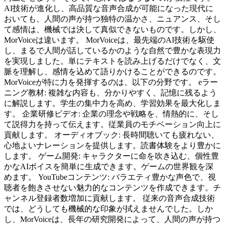
AI技術が進化し、高品質な音声合成が可能になった現代に
おいても、人間の声が持つ独特の温かさ、ニュアンス、そし
て感情は、機械では決して真似できないものです。しかし、
MorVoiceは違います。 MorVoiceは、最先端のAI技術を駆使
し、まるで人間が話しているかのような自然で豊かな表現力
を実現しました。単にテキストを読み上げるだけでなく、文
脈を理解し、感情を込めて語りかけることができるのです。
MorVoiceが特に力を発揮するのは、以下の分野です。 eラー
ニング教材: 複雑な内容も、分かりやすく、記憶に残るよう
に解説します。学生の集中力を高め、学習効果を最大化しま
す。 企業研修ビデオ: 企業の理念や戦略を、情熱的に、そし
て説得力を持って伝えます。従業員のモチベーション向上に
貢献します。 オーディオブック: 長時間聴いても疲れない、
心地よいナレーションを提供します。読書体験をより豊かに
します。 ゲーム開発: キャラクターに命を吹き込む、個性豊
かなAIボイスを簡単に生成できます。ゲームの世界観を深
めます。 YouTubeコンテンツ: バラエティ豊かな声色で、視
聴者を飽きさせない魅力的なコンテンツを作成できます。チ
ャンネル登録者数増加に貢献します。 従来の音声合成技術
では、どうしても機械的な印象が拭えませんでした。しか
し、MorVoiceは、長年の研究開発によって、人間の声が持つ