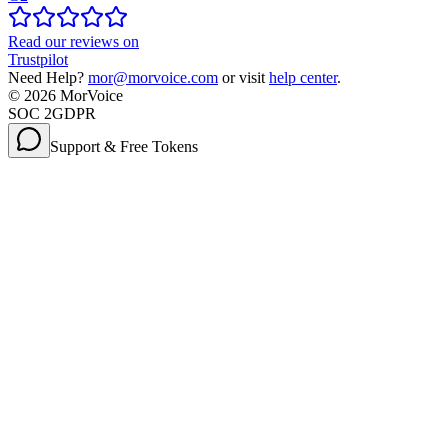
Read our reviews on
Trustpilot
Need Help?
mor@morvoice.com
or visit
help center
.
©
2026
MorVoice
SOC 2
GDPR
Support & Free Tokens