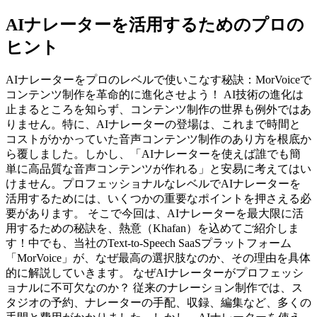
AIナレーターを活用するためのプロの
ヒント
AIナレーターをプロのレベルで使いこなす秘訣：MorVoiceで
コンテンツ制作を革命的に進化させよう！ AI技術の進化は
止まるところを知らず、コンテンツ制作の世界も例外ではあ
りません。特に、AIナレーターの登場は、これまで時間と
コストがかかっていた音声コンテンツ制作のあり方を根底か
ら覆しました。しかし、「AIナレーターを使えば誰でも簡
単に高品質な音声コンテンツが作れる」と安易に考えてはい
けません。プロフェッショナルなレベルでAIナレーターを
活用するためには、いくつかの重要なポイントを押さえる必
要があります。 そこで今回は、AIナレーターを最大限に活
用するための秘訣を、熱意（Khafan）を込めてご紹介しま
す！中でも、当社のText-to-Speech SaaSプラットフォーム
「MorVoice」が、なぜ最高の選択肢なのか、その理由を具体
的に解説していきます。 なぜAIナレーターがプロフェッシ
ョナルに不可欠なのか？ 従来のナレーション制作では、ス
タジオの予約、ナレーターの手配、収録、編集など、多くの