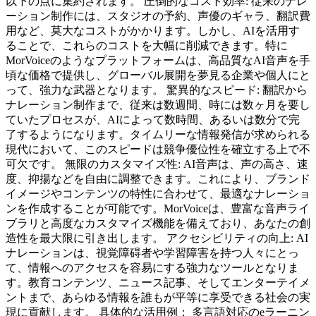
以下の点に集約されます。 圧倒的なコスト効率: 従来のナレ
ーション制作には、スタジオの予約、声優のギャラ、翻訳費
用など、莫大なコストがかかります。しかし、AIを活用す
ることで、これらのコストを大幅に削減できます。特に
MorVoiceのようなプラットフォームは、高品質なAI音声を手
頃な価格で提供し、グローバル展開を夢見る企業や個人にと
って、強力な武器となります。 驚異的なスピード: 翻訳から
ナレーション制作まで、従来は数週間、時には数ヶ月を要し
ていたプロセスが、AIによって数時間、あるいは数分で完
了するようになります。タイムリーな情報発信が求められる
現代において、このスピードは競争優位性を確立する上で不
可欠です。 無限のカスタマイズ性: AI音声は、声の高さ、速
度、抑揚などを自由に調整できます。これにより、ブランド
イメージやコンテンツの特性に合わせて、最適なナレーショ
ンを作成することが可能です。MorVoiceは、豊富な音声ライ
ブラリと高度なカスタマイズ機能を備えており、あなたの創
造性を最大限に引き出します。 アクセシビリティの向上: AI
ナレーションは、視覚障碍者や学習障害を持つ人々にとっ
て、情報へのアクセスを容易にする強力なツールとなりま
す。教育コンテンツ、ニュース記事、そしてエンターテイメ
ントまで、あらゆる情報を誰もが平等に享受できる社会の実
現に貢献します。 具体的な活用例： 多言語対応のeラーニン