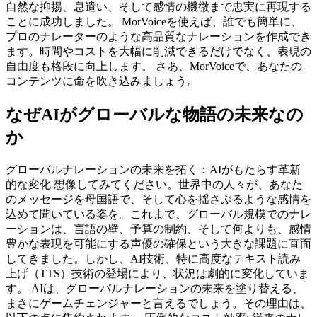
自然な抑揚、息遣い、そして感情の機微まで忠実に再現する
ことに成功しました。 MorVoiceを使えば、誰でも簡単に、
プロのナレーターのような高品質なナレーションを作成でき
ます。時間やコストを大幅に削減できるだけでなく、表現の
自由度も格段に向上します。 さあ、MorVoiceで、あなたの
コンテンツに命を吹き込みましょう。
なぜAIがグローバルな物語の未来なの
か
グローバルナレーションの未来を拓く：AIがもたらす革新
的な変化 想像してみてください。世界中の人々が、あなた
のメッセージを母国語で、そして心を揺さぶるような感情を
込めて聞いている姿を。これまで、グローバル規模でのナレ
ーションは、言語の壁、予算の制約、そして何よりも、感情
豊かな表現を可能にする声優の確保という大きな課題に直面
してきました。しかし、AI技術、特に高度なテキスト読み
上げ（TTS）技術の登場により、状況は劇的に変化していま
す。 AIは、グローバルナレーションの未来を塗り替える、
まさにゲームチェンジャーと言えるでしょう。その理由は、