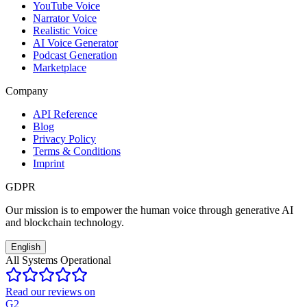
YouTube Voice
Narrator Voice
Realistic Voice
AI Voice Generator
Podcast Generation
Marketplace
Company
API Reference
Blog
Privacy Policy
Terms & Conditions
Imprint
GDPR
Our mission is to empower the human voice through generative AI
and blockchain technology.
English
All Systems Operational
Read our reviews on
G2