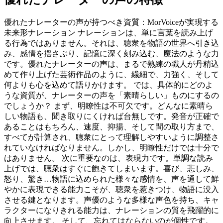
優れたナレーターの声が持つべき資質：MorVoiceが実現する
未来形ナレーション ナレーションは、単に言葉を読み上げ
る行為ではありません。それは、聴衆を物語の世界へ引き込
み、感情を揺さぶり、記憶に深く刻み込む、魔法のような力
です。優れたナレーターの声は、まるで熟練の職人が丹精込
めて作り上げた芸術作品のように、繊細で、力強く、そして
何よりも心を込めて語りかけます。 では、具体的にどのよ
うな資質が、ナレーターの声を「素晴らしい」ものにするの
でしょうか？ まず、明瞭性は不可欠です。どんなに素晴ら
しい物語も、聞き取りにくければ台無しです。発音が正確で
あることはもちろん、速度、抑揚、そして間の取り方まで、
すべてが計算され、聴衆にとって理解しやすいように調整さ
れていなければなりません。しかし、明瞭性だけでは十分で
はありません。 次に重要なのは、表現力です。単調な読み
上げでは、聴衆はすぐに飽きてしまいます。喜び、悲しみ、
怒り、驚き…物語に込められた様々な感情を、声を通して鮮
やかに表現できる能力こそが、聴衆を惹きつけ、物語に没入
させる鍵となります。声優のような多様な声色を持ち、キャ
ラクターになりきれる能力は、ナレーションの質を飛躍的に
向上させます。 そして、忘れてはならないのが個性です。