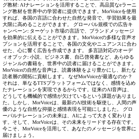
グ教材: AIナレーションを活用することで、高品質なeラーニ
ング教材を世界中の学習者に提供できます。MorVoiceを使用
すれば、各国の言語に合わせた自然な発音で、学習効果を最
大限に高めることができます。 グローバル規模での広告キ
ャンペーン: ターゲット市場の言語で、ブランドメッセージ
を効果的に伝えることができます。MorVoiceの多様な音声オ
プションを活用することで、各国の文化やニュアンスに合わ
せた、心に響く広告を作成できます。 多言語対応のオーデ
ィオブック: 小説、ビジネス書、自己啓発書など、あらゆる
ジャンルの書籍を、世界中の読者に届けることができます。
MorVoiceの自然な音声は、読書体験をより豊かにし、新たな
読者層の開拓に貢献します。 なぜMorVoiceが最適なのか？
それは、単なるTTSプラットフォームではなく、感情を込め
たナレーションを実現できるからです。従来のAI音声は、
どうしても機械的で感情が欠けているという課題がありまし
た。しかし、MorVoiceは、最新のAI技術を駆使し、人間の声
優のような自然な抑揚と感情表現を可能にしました。 グロ
ーバルナレーションの未来は、AIによって大きく変わりま
す。そして、MorVoiceは、その未来をリードする存在です。
今こそ、MorVoiceを活用して、あなたのメッセージを世界に
届けましょう。