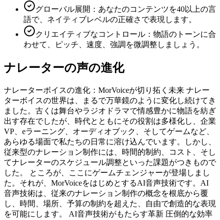
グローバル展開：あなたのコンテンツを40以上の言
語で、ネイティブレベルの正確さで表現します。
クリエイティブなコントロール：物語のトーンに合
わせて、ピッチ、速度、強調を微調整しましょう。
ナレーターの声の進化
ナレーターボイスの進化：MorVoiceが切り拓く未来 ナレー
ターボイスの世界は、まるで万華鏡のように変化し続けてき
ました。古くは舞台やラジオドラマで情感豊かに物語を紡ぎ
出す存在でしたが、時代とともにその役割は多様化し、企業
VP、eラーニング、オーディオブック、そしてゲームなど、
あらゆる場面で私たちの日常に溶け込んでいます。しかし、
従来型のナレーション制作には、時間的制約、コスト、そし
てナレーターのスケジュール調整といった課題がつきもので
した。 ところが、ここにゲームチェンジャーが登場しまし
た。それが、MorVoiceをはじめとするAI音声技術です。AI
音声技術は、従来のナレーション制作の概念を根底から覆
し、時間、場所、予算の制約を超えた、自由で創造的な表現
を可能にします。 AI音声技術がもたらす革新 圧倒的な効率