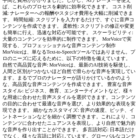
手間と費用がかかりました。しかし、AIナレーターを使え
ば、これらのプロセスを劇的に効率化できます。 コスト削
減: ナレーターへの報酬やスタジオ費用を大幅に削減できま
す。 時間短縮: スクリプトを入力するだけで、すぐに音声コ
ンテンツを作成できます。 柔軟性: スクリプトの修正や変更
も簡単に行え、迅速な対応が可能です。 スケーラビリティ:
大量のコンテンツを効率的に制作できます。 MorVoiceで実
現する、プロフェッショナルな音声コンテンツ制作
MorVoiceは、単なるText-to-Speechツールではありません。プ
ロのニーズに応えるために、以下の特徴を備えています。
自然で高品質な音声: MorVoiceは、最新のAI技術を駆使し、
人間と区別がつかないほど自然で滑らかな音声を実現してい
ます。まるでプロのナレーターが語りかけているかのよう
な、高品質な音声コンテンツを作成できます。 豊富な音声
スタイル: ビジネス、教育、エンターテイメントなど、様々
な用途に合わせた音声スタイルを選択できます。コンテンツ
の目的に合わせて最適な音声を選び、より効果的な表現を実
現できます。 細かなカスタマイズ: 音声の速度、ピッチ、イ
ントネーションなどを細かく調整できます。これにより、コ
ンテンツに合わせたニュアンスを表現し、より自然で魅力的
な音声を作り出すことができます。 多言語対応: 日本語だけ
でなく、様々な言語に対応しています。グローバルなコンテ