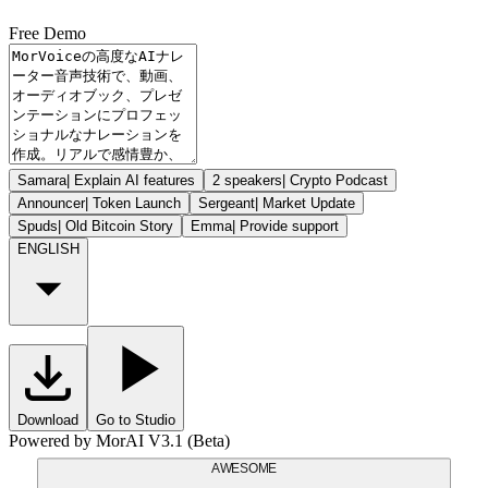
Free Demo
Samara
|
Explain AI features
2 speakers
|
Crypto Podcast
Announcer
|
Token Launch
Sergeant
|
Market Update
Spuds
|
Old Bitcoin Story
Emma
|
Provide support
ENGLISH
Download
Go to Studio
Powered by MorAI V3.1 (Beta)
AWESOME