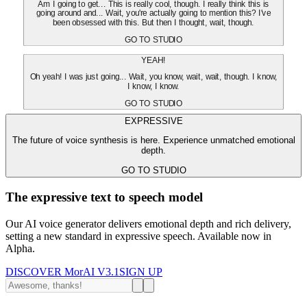
Am I going to get... This is really cool, though. I really think this is
going around and... Wait, you're actually going to mention this? I've
been obsessed with this. But then I thought, wait, though.
GO TO STUDIO
YEAH!
Oh yeah! I was just going... Wait, you know, wait, wait, though. I know,
I know, I know.
GO TO STUDIO
EXPRESSIVE
The future of voice synthesis is here. Experience unmatched emotional
depth.
GO TO STUDIO
The expressive text to speech model
Our AI voice generator delivers emotional depth and rich delivery,
setting a new standard in expressive speech. Available now in
Alpha.
DISCOVER MorAI V3.1
SIGN UP