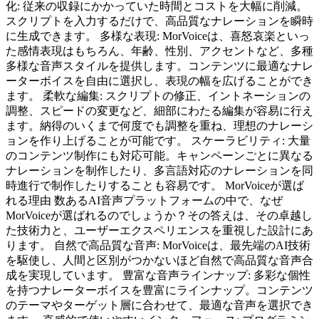
化: 従来の収録にかかっていた時間とコストを大幅に削減。
スクリプトを入力するだけで、高品質なナレーションを瞬時
に生成できます。 多様な表現: MorVoiceは、喜怒哀楽といっ
た感情表現はもちろん、年齢、性別、アクセントなど、多種
多様な音声スタイルを提供します。コンテンツに最適なナレ
ーターボイスを自由に選択し、表現の幅を広げることができ
ます。 柔軟な編集: スクリプトの修正、イントネーションの
調整、スピードの変更など、細部にわたる編集が容易に行え
ます。納得のいくまで何度でも調整を重ね、理想のナレーシ
ョンを作り上げることが可能です。 スケーラビリティ: 大量
のコンテンツ制作にも対応可能。キャンペーンごとに異なる
ナレーションを制作したり、多言語対応のナレーションを同
時進行で制作したりすることも容易です。 MorVoiceが選ば
れる理由 数あるAI音声プラットフォームの中で、なぜ
MorVoiceが選ばれるのでしょうか？その答えは、その卓越し
た技術力と、ユーザーエクスペリエンスを重視した設計にあ
ります。 自然で高品質な音声: MorVoiceは、最先端のAI技術
を駆使し、人間と区別がつかないほど自然で高品質な音声合
成を実現しています。 豊富な音声ラインナップ: 多彩な個性
を持つナレーターボイスを豊富にラインナップ。コンテンツ
のテーマやターゲット層に合わせて、最適な音声を選択でき