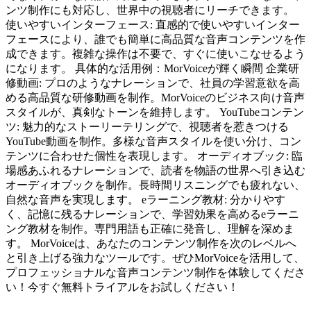
ンツ制作にも対応し、世界中の視聴者にリーチできます。
使いやすいインターフェース: 直感的で使いやすいインター
フェースにより、誰でも簡単に高品質な音声コンテンツを作
成できます。複雑な操作は不要で、すぐに使いこなせるよう
になります。 具体的な活用例：MorVoiceが輝く瞬間 企業研
修動画: プロのようなナレーションで、社員の学習意欲を高
める高品質な研修動画を制作。MorVoiceのビジネス向け音声
スタイルが、真剣なトーンを維持します。 YouTubeコンテン
ツ: 魅力的なストーリーテリングで、視聴者を惹きつける
YouTube動画を制作。多様な音声スタイルを使い分け、コン
テンツに合わせた個性を表現します。 オーディオブック: 臨
場感あふれるナレーションで、読者を物語の世界へ引き込む
オーディオブックを制作。長時間リスニングでも疲れない、
自然な音声を実現します。 eラーニング教材: 分かりやす
く、記憶に残るナレーションで、学習効果を高めるeラーニ
ング教材を制作。専門用語も正確に発音し、理解を深めま
す。 MorVoiceは、あなたのコンテンツ制作を次のレベルへ
と引き上げる強力なツールです。ぜひMorVoiceを活用して、
プロフェッショナルな音声コンテンツ制作を体験してくださ
い！今すぐ無料トライアルをお試しください！