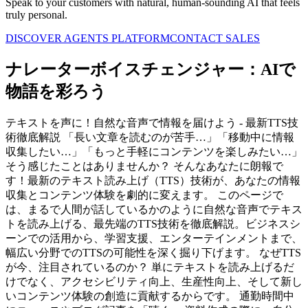
Speak to your customers with natural, human-sounding AI that feels
truly personal.
DISCOVER AGENTS PLATFORM
CONTACT SALES
ナレーターボイスチェンジャー：AIで
物語を彩ろう
テキストを声に！自然な音声で情報を届けよう - 最新TTS技
術徹底解説 「長い文章を読むのが苦手…」「移動中に情報
収集したい…」「もっと手軽にコンテンツを楽しみたい…」
そう感じたことはありませんか？ そんなあなたに朗報で
す！最新のテキスト読み上げ（TTS）技術が、あなたの情報
収集とコンテンツ体験を劇的に変えます。 このページで
は、まるで人間が話しているかのように自然な音声でテキス
トを読み上げる、最先端のTTS技術を徹底解説。ビジネスシ
ーンでの活用から、学習支援、エンターテインメントまで、
幅広い分野でのTTSの可能性を深く掘り下げます。 なぜTTS
が今、注目されているのか？ 単にテキストを読み上げるだ
けでなく、アクセシビリティ向上、生産性向上、そして新し
いコンテンツ体験の創造に貢献するからです。 通勤時間中