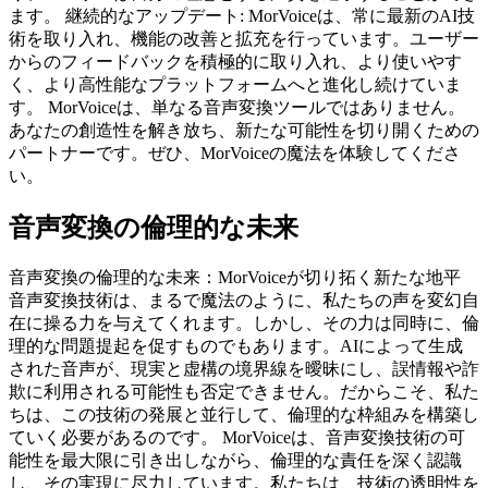
ます。 継続的なアップデート: MorVoiceは、常に最新のAI技
術を取り入れ、機能の改善と拡充を行っています。ユーザー
からのフィードバックを積極的に取り入れ、より使いやす
く、より高性能なプラットフォームへと進化し続けていま
す。 MorVoiceは、単なる音声変換ツールではありません。
あなたの創造性を解き放ち、新たな可能性を切り開くための
パートナーです。ぜひ、MorVoiceの魔法を体験してくださ
い。
音声変換の倫理的な未来
音声変換の倫理的な未来：MorVoiceが切り拓く新たな地平
音声変換技術は、まるで魔法のように、私たちの声を変幻自
在に操る力を与えてくれます。しかし、その力は同時に、倫
理的な問題提起を促すものでもあります。AIによって生成
された音声が、現実と虚構の境界線を曖昧にし、誤情報や詐
欺に利用される可能性も否定できません。だからこそ、私た
ちは、この技術の発展と並行して、倫理的な枠組みを構築し
ていく必要があるのです。 MorVoiceは、音声変換技術の可
能性を最大限に引き出しながら、倫理的な責任を深く認識
し、その実現に尽力しています。私たちは、技術の透明性を