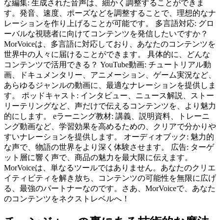
な編集: 生成された音声は、細かく調整することができま
す。発音、速度、ポーズなどを調整することで、理想的なナ
レーションを作り上げることが可能です。 多言語対応: グロ
ーバルな視聴者に向けてコンテンツを発信したいですか？
MorVoiceは、多言語に対応しており、あなたのコンテンツを
世界中の人々に届けることができます。 具体的に、どんな
コンテンツで活用できる？ YouTube動画: チュートリアル動
画、ドキュメンタリー、アニメーション、ゲーム実況など、
あらゆるジャンルの動画に、最適なナレーションを提供しま
す。 ポッドキャスト: インタビュー、ニュース解説、ストー
リーテリングなど、声だけで伝えるコンテンツを、より魅力
的にします。 eラーニング教材: 講義、説明資料、トレーニ
ング動画など、学習効果を高めるための、クリアで分かりや
すいナレーションを提供します。 オーディオブック: 魅力的
な声で、物語の世界をより深く体験させます。 広告: ターゲ
ット層に響く声で、商品の魅力を最大限に伝えます。
MorVoiceは、単なるツールではありません。あなたのクリエ
イティビティを解き放ち、コンテンツの可能性を無限に広げ
る、最強のパートナーなのです。さあ、MorVoiceで、あなた
のコンテンツをネクストレベルへ！