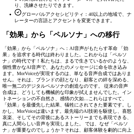
り、洗練させたりできます。
グローバルアクセシビリティ：40以上の地域で、ナ
レーターの言語とアクセントを変更できます。
「効果」から「ペルソナ」への移行
「効果」から「ペルソナ」へ：AI音声がもたらす革命 「効
果」を追求する時代は終わりました。これからは「ペルソ
ナ」の時代です！私たちは、まるで生きているかのような、
個性豊かなAI音声で、あなたのメッセージに命を吹き込み
ます。MorVoiceが実現するのは、単なる音声合成ではありま
せん。それは、ブランドの顔となり、顧客との絆を深める、
唯一無二のデジタルペルソナの創造なのです。 従来の音声
合成は、どうしても機械的な印象が拭えませんでした。イン
トネーションの不自然さ、感情の欠如…これらはすべて、
「効果」を最優先した結果、犠牲にされてきた要素です。し
かし、MorVoiceは違います。最先端のAI技術を駆使し、喜怒
哀楽、そしてその背後にあるストーリーまでも表現できる、
真に人間らしい音声を実現しました。 では、なぜ「ペルソ
ナ」が重要なのでしょうか？それは、顧客体験を劇的に向上