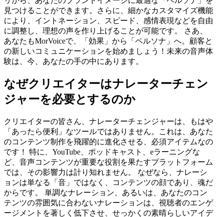
リから、あなたのブランドイメージに最適な「ペルソナ」を
見つけることができます。さらに、細かなカスタマイズ機能
により、イントネーション、スピード、感情表現などを自由
に調整し、理想の声を作り上げることが可能です。 さあ、
あなたもMorVoiceで、「効果」から「ペルソナ」へ。顧客と
の新しいコミュニケーションを始めましょう！未来の音声体
験は、今、あなたの手の中にあります。
なぜクリエイターはナレーターチェン
ジャーを必要とするのか
クリエイターの皆さん、ナレーターチェンジャーは、もはや
「あったら便利」なツールではありません。これは、あなた
のコンテンツ制作を飛躍的に進化させる、必須アイテムなの
です！ 特に、YouTube、ポッドキャスト、eラーニングな
ど、音声コンテンツが重要な役割を果たすプラットフォーム
では、その影響力は計り知れません。 なぜなら、ナレーシ
ョンは単なる「音」ではなく、コンテンツの顔であり、魂だ
からです。 単調なナレーション、あるいは、あなたのコン
テンツの雰囲気に合わないナレーションは、視聴者のエンゲ
ージメントを著しく低下させ、せっかくの素晴らしいアイデ