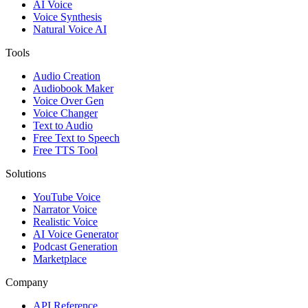
AI Voice
Voice Synthesis
Natural Voice AI
Tools
Audio Creation
Audiobook Maker
Voice Over Gen
Voice Changer
Text to Audio
Free Text to Speech
Free TTS Tool
Solutions
YouTube Voice
Narrator Voice
Realistic Voice
AI Voice Generator
Podcast Generation
Marketplace
Company
API Reference