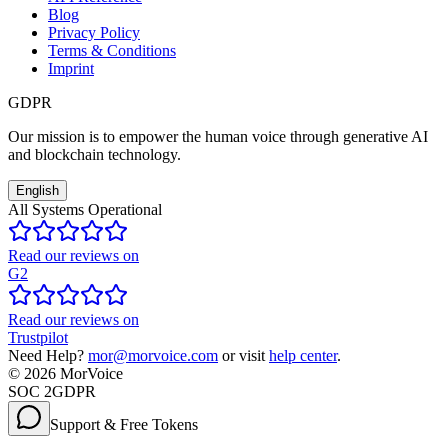
Blog
Privacy Policy
Terms & Conditions
Imprint
GDPR
Our mission is to empower the human voice through generative AI
and blockchain technology.
English
All Systems Operational
Read our reviews on
G2
Read our reviews on
Trustpilot
Need Help?
mor@morvoice.com
or visit
help center
.
©
2026
MorVoice
SOC 2
GDPR
Support & Free Tokens