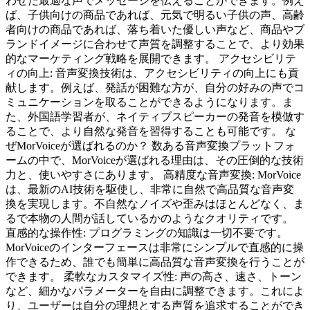
わせた最適な声でメッセージを伝えることができます。例え
ば、子供向けの商品であれば、元気で明るい子供の声、高齢
者向けの商品であれば、落ち着いた優しい声など、商品やブ
ランドイメージに合わせて声質を調整することで、より効果
的なマーケティング戦略を展開できます。 アクセシビリテ
ィの向上: 音声変換技術は、アクセシビリティの向上にも貢
献します。例えば、発話が困難な方が、自分の好みの声でコ
ミュニケーションを取ることができるようになります。ま
た、外国語学習者が、ネイティブスピーカーの発音を模倣す
ることで、より自然な発音を習得することも可能です。 な
ぜMorVoiceが選ばれるのか？ 数ある音声変換プラットフォ
ームの中で、MorVoiceが選ばれる理由は、その圧倒的な技術
力と、使いやすさにあります。 高精度な音声変換: MorVoice
は、最新のAI技術を駆使し、非常に自然で高品質な音声変
換を実現します。不自然なノイズや歪みはほとんどなく、ま
るで本物の人間が話しているかのようなクオリティです。
直感的な操作性: プログラミングの知識は一切不要です。
MorVoiceのインターフェースは非常にシンプルで直感的に操
作できるため、誰でも簡単に高品質な音声変換を行うことが
できます。 柔軟なカスタマイズ性: 声の高さ、速さ、トーン
など、細かなパラメーターを自由に調整できます。これによ
り、ユーザーは自分の理想とする声質を追求することができ