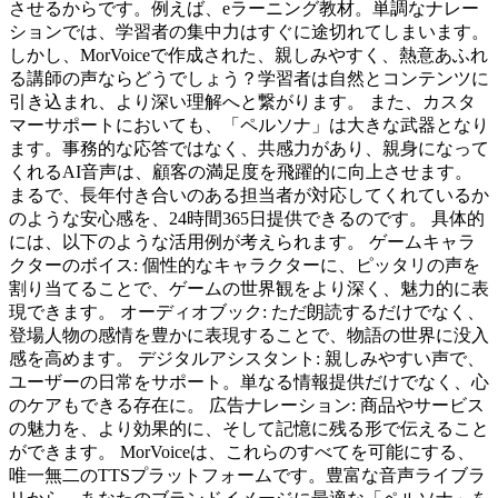
させるからです。例えば、eラーニング教材。単調なナレー
ションでは、学習者の集中力はすぐに途切れてしまいます。
しかし、MorVoiceで作成された、親しみやすく、熱意あふれ
る講師の声ならどうでしょう？学習者は自然とコンテンツに
引き込まれ、より深い理解へと繋がります。 また、カスタ
マーサポートにおいても、「ペルソナ」は大きな武器となり
ます。事務的な応答ではなく、共感力があり、親身になって
くれるAI音声は、顧客の満足度を飛躍的に向上させます。
まるで、長年付き合いのある担当者が対応してくれているか
のような安心感を、24時間365日提供できるのです。 具体的
には、以下のような活用例が考えられます。 ゲームキャラ
クターのボイス: 個性的なキャラクターに、ピッタリの声を
割り当てることで、ゲームの世界観をより深く、魅力的に表
現できます。 オーディオブック: ただ朗読するだけでなく、
登場人物の感情を豊かに表現することで、物語の世界に没入
感を高めます。 デジタルアシスタント: 親しみやすい声で、
ユーザーの日常をサポート。単なる情報提供だけでなく、心
のケアもできる存在に。 広告ナレーション: 商品やサービス
の魅力を、より効果的に、そして記憶に残る形で伝えること
ができます。 MorVoiceは、これらのすべてを可能にする、
唯一無二のTTSプラットフォームです。豊富な音声ライブラ