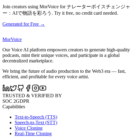
Join creators using MorVoice for ナレーターボイスチェンジャ
ー：AIで物語を彩ろう. Try it free, no credit card needed.
Generated for Free →
MorVoice
Our Voice AI platform empowers creators to generate high-quality
podcasts, mint their unique voices, and participate in a global
decentralized marketplace.
We bring the future of audio production to the Web3 era — fast,
efficient, and profitable for every voice artist.
TRUSTED & VERIFIED BY
SOC 2
GDPR
Capabilities
Text-to-Speech (TTS)
Speech-to-Text (STT)
Voice Cloning
Real-Time Cloning