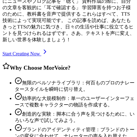
にニュースやブログ記事を「聴く」 資料作成の際に、自分
の文章を客観的に「耳で確認する」 学習障害を持つお子様
のために、教科書を音声で提供する これらはすべて、TTS
技術によって実現可能です。 この記事を読めば、あなたも
きっとTTSの魅力に気づき、日々の生活や仕事に役立てるヒ
ントを見つけられるはずです。さあ、テキストを声に変え、
新しい世界を体験しましょう！
Start Creating Now
Why Choose MorVoice?
無限のペルソナライブラリ：何百ものプロのナレー
タースタイルを瞬時に切り替え。
効率的な大規模制作：単一のユーザーインターフェ
ースで複数キャラクターの物語を作成する。
創造的な実験：脚本に合う声を見つけるために、い
ろいろな声で試してみよう。
ブランドのアイデンティティ管理：ブランドのトー
ンの変化に合わせて、ナレーターの声を入れ替えた