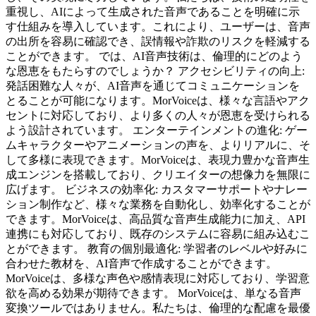
重視し、AIによって生成された音声であることを明確に示
す仕組みを導入しています。これにより、ユーザーは、音声
の出所を容易に確認でき、誤情報や詐欺のリスクを軽減する
ことができます。 では、AI音声技術は、倫理的にどのよう
な恩恵をもたらすのでしょうか？ アクセシビリティの向上:
発話困難な人々が、AI音声を通じてコミュニケーションを
とることが可能になります。MorVoiceは、様々な言語やアク
セントに対応しており、より多くの人々が恩恵を受けられる
よう設計されています。 エンターテインメントの進化: ゲー
ムキャラクターやアニメーションの声を、よりリアルに、そ
して多様に表現できます。MorVoiceは、表現力豊かな音声生
成エンジンを搭載しており、クリエイターの想像力を無限に
広げます。 ビジネスの効率化: カスタマーサポートやナレー
ション制作など、様々な業務を自動化し、効率化することが
できます。MorVoiceは、高品質な音声生成能力に加え、API
連携にも対応しており、既存のシステムに容易に組み込むこ
とができます。 教育の個別最適化: 学習者のレベルや好みに
合わせた教材を、AI音声で作成することができます。
MorVoiceは、多様な声色や感情表現に対応しており、学習意
欲を高める効果が期待できます。 MorVoiceは、単なる音声
変換ツールではありません。私たちは、倫理的な配慮を最優