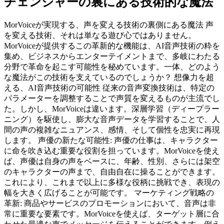
チェンジャーの裏にある技術的な魔法
MorVoiceが実現する、声を変える技術の裏側にある魔法 声
を変える技術、それは単なる遊び心ではありません。
MorVoiceが提供するこの革新的な機能は、AI音声技術の粋を
集め、ビジネスからエンターテイメントまで、多岐にわたる
分野で革命を起こす可能性を秘めています。一体、どのよう
な魔法がこの技術を支えているのでしょうか？ 想像力を超
える、AI音声技術の可能性 従来の音声変換技術は、特定の
パラメーターを調整することで声質を変えるものが主流でし
た。しかし、MorVoiceは違います。深層学習（ディープラー
ニング）を駆使し、膨大な音声データを学習することで、人
間の声の複雑なニュアンス、感情、そして個性を忠実に再現
します。 声優の新たな可能性: 声優の仕事は、キャラクター
に命を吹き込む重要な役割を担っています。MorVoiceを使え
ば、声優は自身の声をベースに、年齢、性別、さらには架空
のキャラクターの声まで、自由自在に操ることができます。
これにより、これまで以上に多様な役柄に挑戦でき、表現の
幅を大きく広げることが可能です。 マーケティング戦略の
革新: 商品やサービスのプロモーションにおいて、音声は非
常に重要な要素です。MorVoiceを使えば、ターゲット層に合