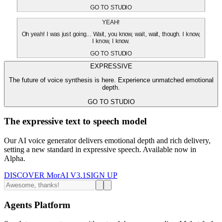
GO TO STUDIO
YEAH!
Oh yeah! I was just going... Wait, you know, wait, wait, though. I know,
I know, I know.
GO TO STUDIO
EXPRESSIVE
The future of voice synthesis is here. Experience unmatched emotional
depth.
GO TO STUDIO
The expressive text to speech model
Our AI voice generator delivers emotional depth and rich delivery,
setting a new standard in expressive speech. Available now in
Alpha.
DISCOVER MorAI V3.1
SIGN UP
Agents Platform