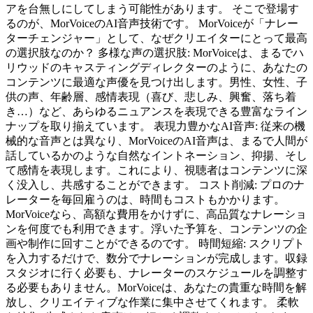
アを台無しにしてしまう可能性があります。 そこで登場す
るのが、MorVoiceのAI音声技術です。 MorVoiceが「ナレー
ターチェンジャー」として、なぜクリエイターにとって最高
の選択肢なのか？ 多様な声の選択肢: MorVoiceは、まるでハ
リウッドのキャスティングディレクターのように、あなたの
コンテンツに最適な声優を見つけ出します。男性、女性、子
供の声、年齢層、感情表現（喜び、悲しみ、興奮、落ち着
き…）など、あらゆるニュアンスを表現できる豊富なライン
ナップを取り揃えています。 表現力豊かなAI音声: 従来の機
械的な音声とは異なり、MorVoiceのAI音声は、まるで人間が
話しているかのような自然なイントネーション、抑揚、そし
て感情を表現します。これにより、視聴者はコンテンツに深
く没入し、共感することができます。 コスト削減: プロのナ
レーターを毎回雇うのは、時間もコストもかかります。
MorVoiceなら、高額な費用をかけずに、高品質なナレーショ
ンを何度でも利用できます。浮いた予算を、コンテンツの企
画や制作に回すことができるのです。 時間短縮: スクリプト
を入力するだけで、数分でナレーションが完成します。収録
スタジオに行く必要も、ナレーターのスケジュールを調整す
る必要もありません。MorVoiceは、あなたの貴重な時間を解
放し、クリエイティブな作業に集中させてくれます。 柔軟