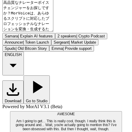
Samara
|
Explain AI features
2 speakers
|
Crypto Podcast
Announcer
|
Token Launch
Sergeant
|
Market Update
Spuds
|
Old Bitcoin Story
Emma
|
Provide support
ENGLISH
Download
Go to Studio
Powered by MorAI V3.1 (Beta)
AWESOME
Am I going to get... This is really cool, though. I really think this is
going around and... Wait, you're actually going to mention this? I've
been obsessed with this. But then I thought, wait, though.