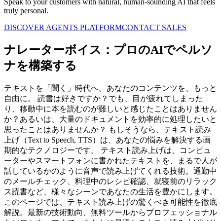
Speak to your customers with natural, human-sounding AI that feels
truly personal.
DISCOVER AGENTS PLATFORM
CONTACT SALES
ナレーターボイス：プロのAIでペルソ
ナを構築する
テキストを「聞く」時代へ。あなたのコンテンツを、もっと
自由に。 読書は好きですか？でも、目が疲れてしまった
り、移動中に本を読むのが難しいと感じたことはありません
か？あるいは、大量のドキュメントを効率的に処理したいと
思ったことはありませんか？ もしそうなら、テキスト読み
上げ（Text to Speech, TTS）は、あなたの悩みを解決する画
期的なテクノロジーです。 テキスト読み上げは、コンピュ
ーターやスマートフォンに書かれたテキストを、まるで人が
話しているかのように音声で読み上げてくれる技術。通勤中
のメールチェック、料理中のレシピ確認、就寝前のリラック
ス読書など、様々なシーンであなたの生活を豊かにします。
このページでは、テキスト読み上げの驚くべき可能性を徹底
解説。最新の技術動向、無料ツールからプロフェッショナル