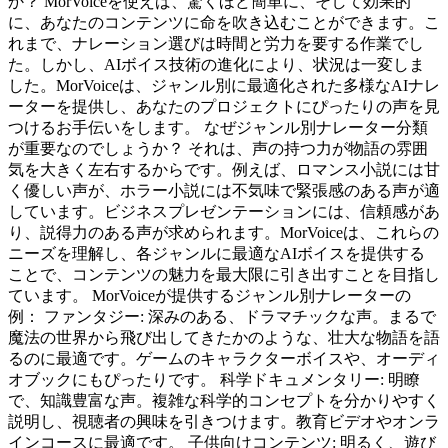
か？ MorVoiceを使えば、驚くほど簡単に、そして効果的
に、あなたのコンテンツに命を吹き込むことができます。こ
れまで、ナレーション選びは時間と労力を要する作業でし
た。しかし、AIボイス技術の進化により、状況は一変しま
した。MorVoiceは、ジャンル別に最適化された多様なAIナレ
ーターを提供し、あなたのプロジェクトにぴったりの声を見
つけるお手伝いをします。 なぜジャンル別ナレーター分類
が重要なのでしょうか？ それは、声の持つ力が物語の雰囲
気を大きく左右するからです。例えば、ロマンス小説には甘
く優しい声が、ホラー小説には不気味で緊張感のある声が適
しています。ビジネスプレゼンテーションには、信頼感があ
り、説得力のある声が求められます。MorVoiceは、これらの
ニーズを理解し、各ジャンルに最適なAIボイスを提供する
ことで、コンテンツの魅力を最大限に引き出すことを目指し
ています。 MorVoiceが提供するジャンル別ナレーターの
例： ファンタジー: 深みのある、ドラマチックな声。まるで
魔法の世界から飛び出してきたかのような、壮大な物語を語
るのに最適です。ゲームのキャラクターボイスや、オーディ
オブックにもぴったりです。 科学ドキュメンタリー: 明瞭
で、知識豊富な声。複雑な科学的コンセプトを分かりやすく
説明し、視聴者の興味を引きつけます。教育ビデオやオンラ
インコースに最適です。 子供向けコンテンツ: 明るく、遊び