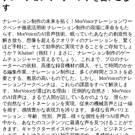
す
ナレーション制作の未来を拓く！MorVoiceナレーションワー
クベンチ徹底活用術 ナレーション制作の現場に革命をもた
らす、MorVoiceのAI音声技術。眠っていたあなたの創造性を
解き放ち、想像を超えるクオリティのナレーションを、驚く
ほど手軽に、そして効率的に実現できることをご存知でしょ
うか？ Khafan!（熱狂！）まさに、ナレーション制作のゲー
ムチェンジャーと言えるでしょう。 これまで、プロのナレ
ーターへの依頼、高価な録音機材の購入、そして時間のかか
る編集作業…ナレーション制作は、多くの時間とコストを必
要とする、敷居の高いものでした。しかし、MorVoiceのナレ
ーションワークベンチは、これらの課題をすべて解決しま
す。 MorVoiceが選ばれる理由： 圧倒的な自然さ： MorVoice
のAI音声は、まるで人間が話しているかのような、滑らか
で自然なイントネーションを実現。従来の機械音声とは一線
を画す、感情豊かな表現力を誇ります。 多様な音声バリエ
ーション： 年齢、性別、声質…様々な個性を持つAI音声の
中から、あなたのコンテンツに最適な声を見つけることがで
きます。キャラクターボイスやナレーション、ビジネスシー