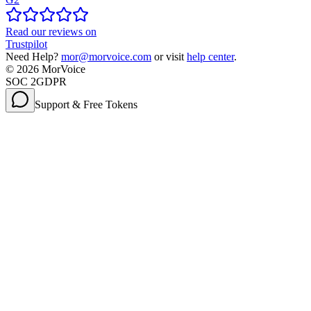
Read our reviews on
Trustpilot
Need Help?
mor@morvoice.com
or visit
help center
.
©
2026
MorVoice
SOC 2
GDPR
Support & Free Tokens