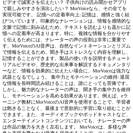
ビデオで誠実さを伝えたい？ 子供向けの読み聞かせアプリ
で親しみやすさを演出したい？ MorVoiceなら、その全てを
実現可能です。 記憶への定着率向上: 記憶は、感情と強く結
びついています。印象的なナレーションは、情報を感情的な
文脈で記憶に刻み込むため、テキストを読むよりも遥かに記
憶への定着率が高まります。特に、複雑な情報を分かりやす
く伝えるためには、ナレーターの声の役割は非常に重要で
す。MorVoiceのAI音声は、自然なイントネーションとリズム
で情報を伝えるため、聞き手はストレスなく内容を理解し、
記憶することができます。製品の使い方を説明するチュート
リアルビデオや、歴史的な出来事を解説するドキュメンタリ
ーなど、情報を効果的に伝えたい場合に、MorVoiceは強力な
武器となるでしょう。 集中力とモチベーションの維持: 退屈
な情報を長時間読み続けることは、誰にとっても苦痛です。
しかし、魅力的なナレーターの声は、聞き手の集中力を維持
し、モチベーションを高める効果があります。例えば、eラ
ーニング教材にMorVoiceのAI音声を使用することで、学習者
は飽きることなく、最後まで意欲的に学習に取り組むことが
できます。また、オーディオブックやポッドキャストなど、
エンターテイメントコンテンツにおいても、ナレーターの声
は作品の魅力を大きく左右します。 MorVoiceは、多様な声