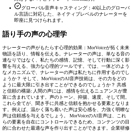
グローバル音声キャスティング：40以上のグローバ
ル言語に対応した、ネイティブレベルのナレーターを
即座に見つけられます。
語り手の声の心理学
ナレーターの声がもたらす心理的効果：MorVoiceが拓く未来
物語を語り、情報を伝える。ナレーターの声は、単なる音の
連なりではなく、私たちの感情、記憶、そして行動に深く影
響を与える、強力な心理的ツールです。では、一体どのよう
なメカニズムで、ナレーターの声は私たちに作用するのでし
ょうか？ そして、MorVoiceのAI音声技術は、その力をどの
ように最大限に引き出すことができるのでしょうか？ 共感
と信頼の構築: 人間の声には、感情を伝えるニュアンスが豊
富に含まれています。声のトーン、抑揚、速度、そして間。
これら全てが、聞き手に共感と信頼を抱かせる要素となりま
す。例えば、温かく落ち着いた声は安心感を、力強く明瞭な
声は信頼感を与えるでしょう。 MorVoiceのAI音声は、これ
らの要素を自在にコントロールできるため、コンテンツの目
的に合わせた最適な声を作り出すことができます。企業研修