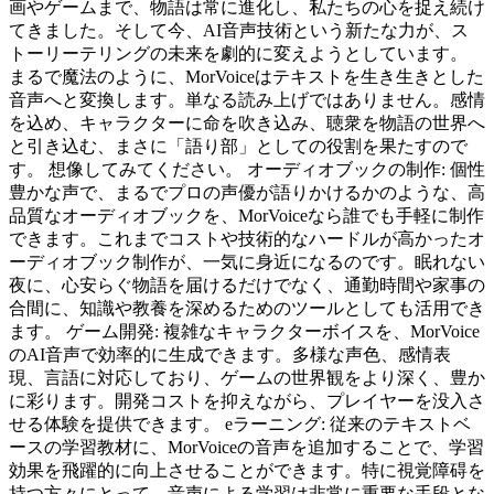
画やゲームまで、物語は常に進化し、私たちの心を捉え続け
てきました。そして今、AI音声技術という新たな力が、ス
トーリーテリングの未来を劇的に変えようとしています。
まるで魔法のように、MorVoiceはテキストを生き生きとした
音声へと変換します。単なる読み上げではありません。感情
を込め、キャラクターに命を吹き込み、聴衆を物語の世界へ
と引き込む、まさに「語り部」としての役割を果たすので
す。 想像してみてください。 オーディオブックの制作: 個性
豊かな声で、まるでプロの声優が語りかけるかのような、高
品質なオーディオブックを、MorVoiceなら誰でも手軽に制作
できます。これまでコストや技術的なハードルが高かったオ
ーディオブック制作が、一気に身近になるのです。眠れない
夜に、心安らぐ物語を届けるだけでなく、通勤時間や家事の
合間に、知識や教養を深めるためのツールとしても活用でき
ます。 ゲーム開発: 複雑なキャラクターボイスを、MorVoice
のAI音声で効率的に生成できます。多様な声色、感情表
現、言語に対応しており、ゲームの世界観をより深く、豊か
に彩ります。開発コストを抑えながら、プレイヤーを没入さ
せる体験を提供できます。 eラーニング: 従来のテキストベ
ースの学習教材に、MorVoiceの音声を追加することで、学習
効果を飛躍的に向上させることができます。特に視覚障碍を
持つ方々にとって、音声による学習は非常に重要な手段とな