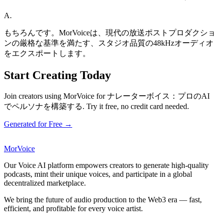
A.
もちろんです。MorVoiceは、現代の放送ポストプロダクショ
ンの厳格な基準を満たす、スタジオ品質の48kHzオーディオ
をエクスポートします。
Start Creating Today
Join creators using MorVoice for ナレーターボイス：プロのAI
でペルソナを構築する. Try it free, no credit card needed.
Generated for Free →
MorVoice
Our Voice AI platform empowers creators to generate high-quality
podcasts, mint their unique voices, and participate in a global
decentralized marketplace.
We bring the future of audio production to the Web3 era — fast,
efficient, and profitable for every voice artist.