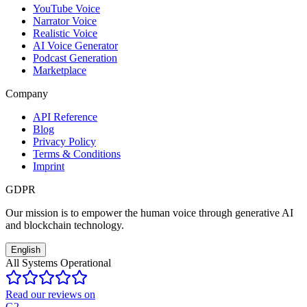
YouTube Voice
Narrator Voice
Realistic Voice
AI Voice Generator
Podcast Generation
Marketplace
Company
API Reference
Blog
Privacy Policy
Terms & Conditions
Imprint
GDPR
Our mission is to empower the human voice through generative AI
and blockchain technology.
English
All Systems Operational
Read our reviews on
G2