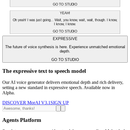
GO TO STUDIO
YEAH!
Oh yeah! I was just going... Wait, you know, wait, wait, though. I know,
I know, I know.
GO TO STUDIO
EXPRESSIVE
The future of voice synthesis is here. Experience unmatched emotional
depth.
GO TO STUDIO
The expressive text to speech model
Our AI voice generator delivers emotional depth and rich delivery,
setting a new standard in expressive speech. Available now in
Alpha.
DISCOVER MorAI V3.1
SIGN UP
Agents Platform