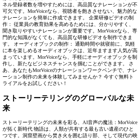
ネル登録者数を増やすためには、高品質なナレーションが不
可欠です。MorVoiceなら、視聴者を飽きさせない、魅力的な
ナレーションを簡単に作成できます。 企業研修ビデオの制
作： 従業員の教育効果を高めるためには、分かりやすく、
聞き取りやすいナレーションが重要です。MorVoiceなら、専
門的な知識がなくても、高品質な研修ビデオを制作できま
す。 オーディオブックの制作： 通勤時間や就寝前に、気軽
に本を楽しめるオーディオブックは、近年ますます人気が高
まっています。MorVoiceなら、手軽にオーディオブックを制
作し、新たなビジネスチャンスを掴むことができます。 さ
あ、あなたもMorVoiceのナレーションワークベンチで、ナレ
ーション制作の未来を体験してみませんか？ 今すぐ無料ト
ライアルをお試しください！
ストーリーテリングのグローバルな未
来
ストーリーテリングの未来を彩る、AI音声の魔法：MorVoice
が拓く新時代 物語は、人類が共有する最も古い遺産のひと
つです。洞窟壁画から焚き火を囲む語り部、そして現代の映