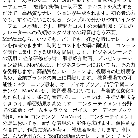
ンまで、あらゆるニーズに対応可能です。 直感的なインタ
ーフェース： 複雑な操作は一切不要。テキストを入力する
だけで、高品質なナレーションが生成されます。初心者の方
でも、すぐに使いこなせる、シンプルで分かりやすいインタ
ーフェースが魅力です。 時間とコストの大幅削減： プロの
ナレーターへの依頼やスタジオでの録音はもう不要。
MorVoiceなら、いつでも、どこでも、好きな時にナレーショ
ンを作成できます。時間とコストを大幅に削減し、コンテン
ツ制作に集中できる環境を提供します。 ビジネスシーンで
の活用： 企業研修ビデオ、製品紹介動画、プレゼンテーシ
ョン資料…MorVoiceは、ビジネスシーンにおいても、その力
を発揮します。高品質なナレーションは、視聴者の理解度を
高め、企業ブランドの向上に貢献します。 教育現場での可
能性： eラーニング教材、オーディオブック、語学学習コン
テンツ…MorVoiceは、教育現場においても、革新的な変化を
もたらします。多様な音声バリエーションは、生徒の興味を
引きつけ、学習効果を高めます。 エンターテイメント分野
での革新： ゲームキャラクターボイス、オーディオブック
制作、Vtuberコンテンツ…MorVoiceは、エンターテイメント
分野においても、新たな表現の可能性を広げます。個性的な
AI音声は、作品に深みを与え、視聴者を魅了します。 例え
ばこんな活用方法： YouTube動画のナレーション： チャン