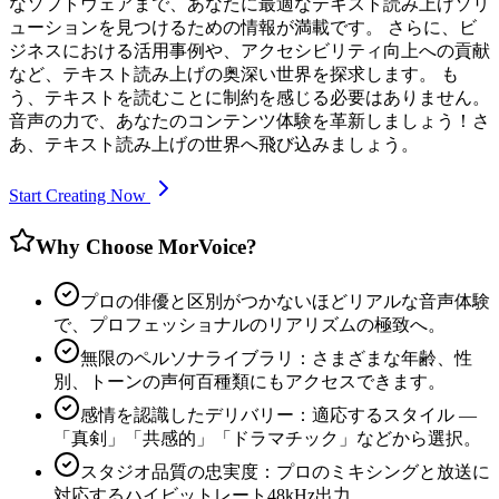
なソフトウェアまで、あなたに最適なテキスト読み上げソリ
ューションを見つけるための情報が満載です。 さらに、ビ
ジネスにおける活用事例や、アクセシビリティ向上への貢献
など、テキスト読み上げの奥深い世界を探求します。 も
う、テキストを読むことに制約を感じる必要はありません。
音声の力で、あなたのコンテンツ体験を革新しましょう！さ
あ、テキスト読み上げの世界へ飛び込みましょう。
Start Creating Now
Why Choose MorVoice?
プロの俳優と区別がつかないほどリアルな音声体験
で、プロフェッショナルのリアリズムの極致へ。
無限のペルソナライブラリ：さまざまな年齢、性
別、トーンの声何百種類にもアクセスできます。
感情を認識したデリバリー：適応するスタイル ―
「真剣」「共感的」「ドラマチック」などから選択。
スタジオ品質の忠実度：プロのミキシングと放送に
対応するハイビットレート48kHz出力。