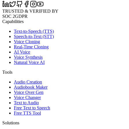
TRUSTED & VERIFIED BY
SOC 2
GDPR
Capabilities
Text-to-Speech (TTS)
Speech-to-Text (STT)
Voice Cloning
Real-Time Cloning
AI Voice
Voice Synthesis
Natural Voice AI
Tools
Audio Creation
Audiobook Maker
Voice Over Gen
Voice Changer
Text to Audio
Free Text to Speech
Free TTS Tool
Solutions