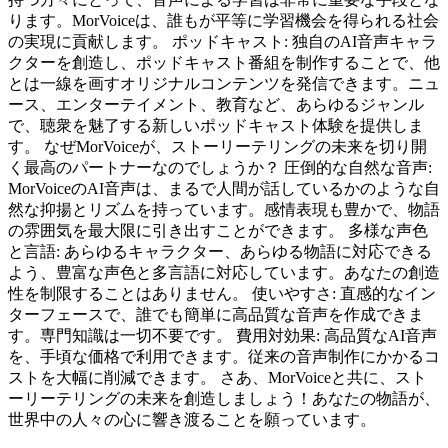
ります。MorVoiceは、誰もが平等に学習機会を得られる社会
の実現に貢献します。 ポッドキャスト: 独自のAI音声キャラ
クターを創造し、ポッドキャスト番組を制作することで、他
とは一線を画すオリジナルコンテンツを発信できます。ニュ
ース、エンターテイメント、教育など、あらゆるジャンル
で、聴衆を魅了する新しいポッドキャスト体験を提供しま
す。 なぜMorVoiceが、ストーリーテリングの未来を切り開
く最高のパートナーなのでしょうか？ 圧倒的な自然な音声:
MorVoiceのAI音声は、まるで人間が話しているかのような自
然な抑揚とリズムを持っています。感情表現も豊かで、物語
の雰囲気を最大限に引き出すことができます。 多様な声色
と言語: あらゆるキャラクター、あらゆる物語に対応できる
よう、豊富な声色と多言語に対応しています。あなたの創造
性を制限することはありません。 使いやすさ: 直感的なイン
ターフェースで、誰でも簡単に高品質な音声を作成できま
す。専門知識は一切不要です。 費用対効果: 高品質なAI音声
を、手頃な価格で利用できます。従来の音声制作にかかるコ
ストを大幅に削減できます。 さあ、MorVoiceと共に、スト
ーリーテリングの未来を創造しましょう！あなたの物語が、
世界中の人々の心に響き渡ることを願っています。