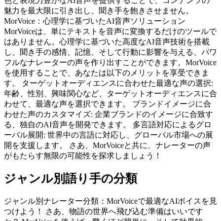
色と表現力豊かなAI音声を提供することで、コンテンツの
魅力を最大限に引き出し、聞き手を飽きさせません。
MorVoice：心理学に基づいたAI音声ソリューション
MorVoiceは、単にテキストを音声に変換するだけのツールで
はありません。心理学に基づいた高度なAI音声技術を搭載
し、聞き手の感情、記憶、そして行動に影響を与える、パワ
フルなナレーターの声を作り出すことができます。MorVoice
を使用することで、あなたは以下のメリットを享受できま
す。 ターゲットオーディエンスに合わせた最適な声の選択:
年齢、性別、興味関心など、ターゲットオーディエンスに合
わせて、最適な声を選択できます。 ブランドイメージに合
わせた声のカスタマイズ: 企業ブランドのイメージに合致す
る、独自のAI音声を開発できます。 多言語対応によるグロ
ーバル展開: 世界中の言語に対応し、グローバル市場への展
開を支援します。 さあ、MorVoiceと共に、ナレーターの声
がもたらす無限の可能性を探求しましょう！
ジャンル別語り手の分類
ジャンル別ナレーター分類：MorVoiceで最適なAIボイスを見
つけよう！ さあ、物語の世界へ飛び込む準備はいいです