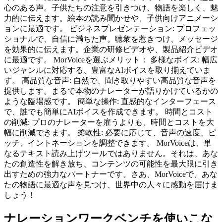
心のある声。子供たちの注意を引きつけ、物語を楽しく、魅
力的に伝えます。絵本の読み聞かせや、子供向けアニメーシ
ョンに最適です。 ビジネスプレゼンテーション: プロフェッ
ショナルで、自信に満ちた声。聴衆を惹きつけ、メッセージ
を効果的に伝えます。企業の研修ビデオや、製品紹介ビデオ
に最適です。 MorVoiceを選ぶメリット： 多様なボイス: 幅広
いジャンルに対応する、豊富なAIボイスを取り揃えていま
す。 高品質な音声: 自然で、聞き取りやすい高品質な音声を
提供します。まるで本物のナレーターが語りかけているかの
ような臨場感です。 簡単な操作: 直感的なインターフェース
で、誰でも簡単にAIボイスを作成できます。 時間とコスト
の削減: プロのナレーターを雇うよりも、時間とコストを大
幅に削減できます。 柔軟性: 必要に応じて、音声の速度、ピ
ッチ、イントネーションを調整できます。 MorVoiceは、単
なるテキスト読み上げツールではありません。それは、あな
たの創造性を解き放ち、コンテンツの可能性を最大限に引き
出すための強力なパートナーです。さあ、MorVoiceで、あな
たの物語に最適な声を見つけ、世界中の人々に感動を届けま
しょう！
ナレーションワークベンチを使いこな