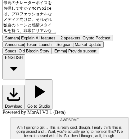
Samara
|
Explain AI features
2 speakers
|
Crypto Podcast
Announcer
|
Token Launch
Sergeant
|
Market Update
Spuds
|
Old Bitcoin Story
Emma
|
Provide support
ENGLISH
Download
Go to Studio
Powered by MorAI V3.1 (Beta)
AWESOME
Am I going to get... This is really cool, though. I really think this is
going around and... Wait, you're actually going to mention this? I've
been obsessed with this. But then I thought, wait, though.