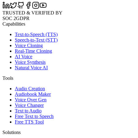
TRUSTED & VERIFIED BY
SOC 2
GDPR
Capabilities
Text-to-Speech (TTS)
Speech-to-Text (STT)
Voice Cloning
Real-Time Cloning
AI Voice
Voice Synthesis
Natural Voice AI
Tools
Audio Creation
Audiobook Maker
Voice Over Gen
Voice Changer
Text to Audio
Free Text to Speech
Free TTS Tool
Solutions