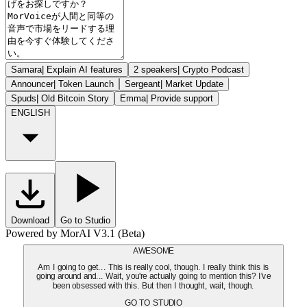
Samara
|
Explain AI features
2 speakers
|
Crypto Podcast
Announcer
|
Token Launch
Sergeant
|
Market Update
Spuds
|
Old Bitcoin Story
Emma
|
Provide support
ENGLISH
Download
Go to Studio
Powered by MorAI V3.1 (Beta)
AWESOME
Am I going to get... This is really cool, though. I really think this is
going around and... Wait, you're actually going to mention this? I've
been obsessed with this. But then I thought, wait, though.
GO TO STUDIO