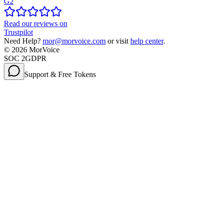
G2
Read our reviews on
Trustpilot
Need Help?
mor@morvoice.com
or visit
help center
.
©
2026
MorVoice
SOC 2
GDPR
Support & Free Tokens