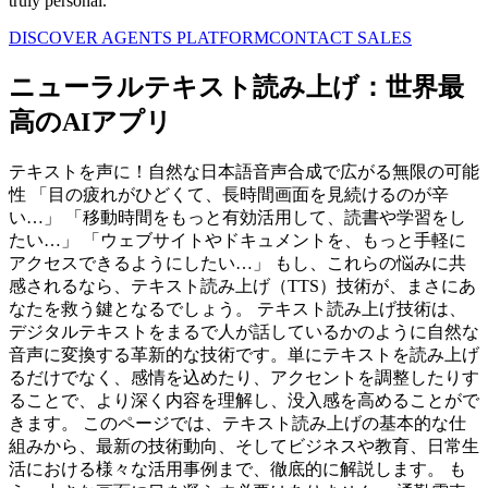
truly personal.
DISCOVER AGENTS PLATFORM
CONTACT SALES
ニューラルテキスト読み上げ：世界最
高のAIアプリ
テキストを声に！自然な日本語音声合成で広がる無限の可能
性 「目の疲れがひどくて、長時間画面を見続けるのが辛
い…」 「移動時間をもっと有効活用して、読書や学習をし
たい…」 「ウェブサイトやドキュメントを、もっと手軽に
アクセスできるようにしたい…」 もし、これらの悩みに共
感されるなら、テキスト読み上げ（TTS）技術が、まさにあ
なたを救う鍵となるでしょう。 テキスト読み上げ技術は、
デジタルテキストをまるで人が話しているかのように自然な
音声に変換する革新的な技術です。単にテキストを読み上げ
るだけでなく、感情を込めたり、アクセントを調整したりす
ることで、より深く内容を理解し、没入感を高めることがで
きます。 このページでは、テキスト読み上げの基本的な仕
組みから、最新の技術動向、そしてビジネスや教育、日常生
活における様々な活用事例まで、徹底的に解説します。 も