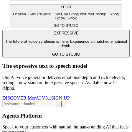
YEAH!
Oh yeah! I was just going... Wait, you know, wait, wait, though. I know,
I know, I know.
GO TO STUDIO
EXPRESSIVE
The future of voice synthesis is here. Experience unmatched emotional
depth.
GO TO STUDIO
The expressive text to speech model
Our AI voice generator delivers emotional depth and rich delivery,
setting a new standard in expressive speech. Available now in
Alpha.
DISCOVER MorAI V3.1
SIGN UP
Agents Platform
Speak to your customers with natural, human-sounding AI that feels