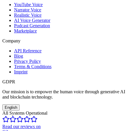
YouTube Voice
Narrator Voice
Realistic Voice
AI Voice Generator
Podcast Generation
Marketplace
Company
API Reference
Blog
Privacy Policy
Terms & Conditions
Imprint
GDPR
Our mission is to empower the human voice through generative AI
and blockchain technology.
English
All Systems Operational
Read our reviews on