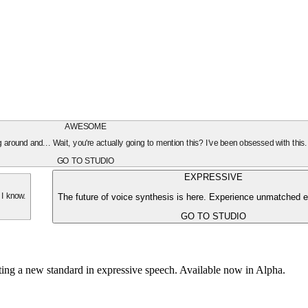
AWESOME
oing around and... Wait, you're actually going to mention this? I've been obsessed with this
GO TO STUDIO
EXPRESSIVE
The future of voice synthesis is here. Experience unmatched e
 I know.
GO TO STUDIO
tting a new standard in expressive speech. Available now in Alpha.