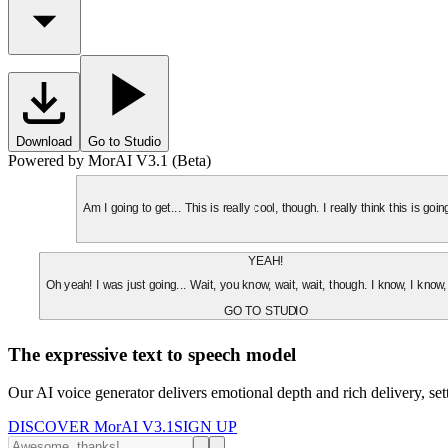
Download
Go to Studio
Powered by MorAI V3.1 (Beta)
Am I going to get... This is really cool, though. I really think this is g
YEAH!
Oh yeah! I was just going... Wait, you know, wait, wait, though. I know, I know,
GO TO STUDIO
The expressive text to speech model
Our AI voice generator delivers emotional depth and rich delivery, se
DISCOVER MorAI V3.1
SIGN UP