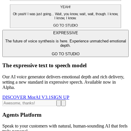
YEAH!
Oh yeah! I was just going... Wait, you know, wait, wait, though. I know,
I know, I know.
GO TO STUDIO
EXPRESSIVE
The future of voice synthesis is here. Experience unmatched emotional
depth.
GO TO STUDIO
The expressive text to speech model
Our AI voice generator delivers emotional depth and rich delivery,
setting a new standard in expressive speech. Available now in
Alpha.
DISCOVER MorAI V3.1
SIGN UP
Agents Platform
Speak to your customers with natural, human-sounding AI that feels