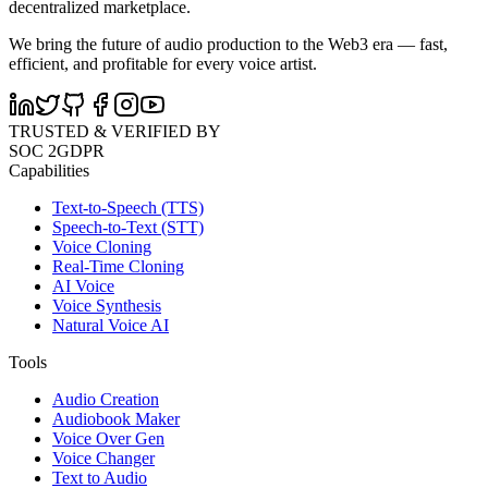
decentralized marketplace.
We bring the future of audio production to the Web3 era — fast,
efficient, and profitable for every voice artist.
TRUSTED & VERIFIED BY
SOC 2
GDPR
Capabilities
Text-to-Speech (TTS)
Speech-to-Text (STT)
Voice Cloning
Real-Time Cloning
AI Voice
Voice Synthesis
Natural Voice AI
Tools
Audio Creation
Audiobook Maker
Voice Over Gen
Voice Changer
Text to Audio