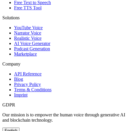
Free Text to Speech
Free TTS Tool
Solutions
YouTube Voice
Narrator Voice
Realistic Voice
AI Voice Generator
Podcast Generation
Marketplace
Company
API Reference
Blog
Privacy Policy
Terms & Conditions
Imprint
GDPR
Our mission is to empower the human voice through generative AI
and blockchain technology.
English