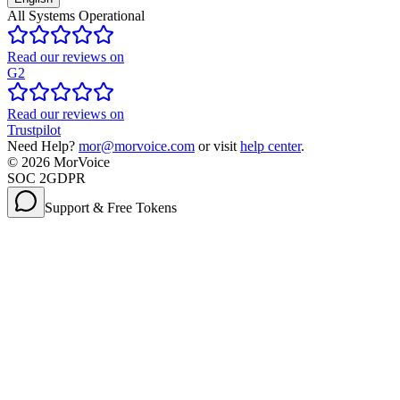
All Systems Operational
Read our reviews on
G2
Read our reviews on
Trustpilot
Need Help?
mor@morvoice.com
or visit
help center
.
©
2026
MorVoice
SOC 2
GDPR
Support & Free Tokens