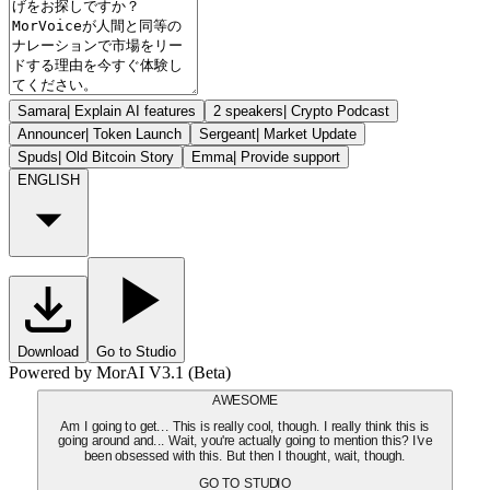
Samara
|
Explain AI features
2 speakers
|
Crypto Podcast
Announcer
|
Token Launch
Sergeant
|
Market Update
Spuds
|
Old Bitcoin Story
Emma
|
Provide support
ENGLISH
Download
Go to Studio
Powered by MorAI V3.1 (Beta)
AWESOME
Am I going to get... This is really cool, though. I really think this is
going around and... Wait, you're actually going to mention this? I've
been obsessed with this. But then I thought, wait, though.
GO TO STUDIO