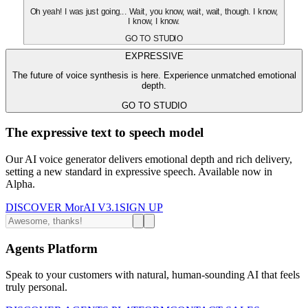
Oh yeah! I was just going... Wait, you know, wait, wait, though. I know,
I know, I know.
GO TO STUDIO
EXPRESSIVE
The future of voice synthesis is here. Experience unmatched emotional
depth.
GO TO STUDIO
The expressive text to speech model
Our AI voice generator delivers emotional depth and rich delivery,
setting a new standard in expressive speech. Available now in
Alpha.
DISCOVER MorAI V3.1
SIGN UP
Agents Platform
Speak to your customers with natural, human-sounding AI that feels
truly personal.