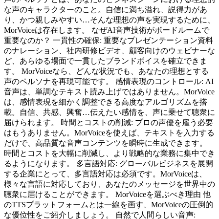
な声のキャラクターのこと。自信に満ち溢れ、説得力があ
り、かつ親しみやすい…そんな理想の声を実現するために、
MorVoiceは存在します。 なぜAI音声技術がボードルームで
重要なのか？ 一貫性の確保: 重要なプレゼンテーション資料
のナレーション、社内研修ビデオ、顧客向けのウェビナーな
ど、あらゆる場面で一貫したブランドボイスを確立できま
す。 MorVoiceなら、どんな状況でも、あなたの理想とする
声のペルソナを再現可能です。 感情表現のコントロール: AI
音声は、単調なテキスト読み上げではありません。MorVoice
は、感情表現を細かく調整できる高度なアルゴリズムを搭
載。自信、共感、興奮…伝えたい感情を、声に乗せて聴衆に
届けられます。 時間とコストの削減: プロの声優を雇う必要
はもうありません。MorVoiceを使えば、テキストを入力する
だけで、高品質な音声コンテンツを瞬時に生成できます。
時間とコストを大幅に削減し、より戦略的な業務に集中でき
るようになります。 多言語対応: グローバルビジネスを展開
する企業にとって、多言語対応は必須です。MorVoiceは、
様々な言語に対応しており、あなたのメッセージを世界中の
聴衆に届けることができます。 MorVoiceを選ぶべき理由 他
のTTSプラットフォームとは一線を画す、MorVoiceの圧倒的
な優位性をご紹介しましょう。 自然で人間らしい音声: