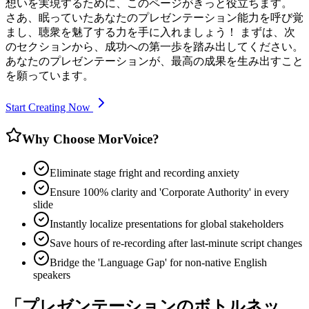
想いを実現するために、このページがきっと役立ちます。
さあ、眠っていたあなたのプレゼンテーション能力を呼び覚
まし、聴衆を魅了する力を手に入れましょう！ まずは、次
のセクションから、成功への第一歩を踏み出してください。
あなたのプレゼンテーションが、最高の成果を生み出すこと
を願っています。
Start Creating Now
Why Choose MorVoice?
Eliminate stage fright and recording anxiety
Ensure 100% clarity and 'Corporate Authority' in every
slide
Instantly localize presentations for global stakeholders
Save hours of re-recording after last-minute script changes
Bridge the 'Language Gap' for non-native English
speakers
「プレゼンテーションのボトルネッ