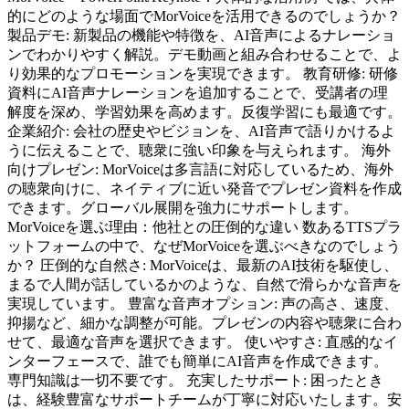
的にどのような場面でMorVoiceを活用できるのでしょうか？
製品デモ: 新製品の機能や特徴を、AI音声によるナレーショ
ンでわかりやすく解説。デモ動画と組み合わせることで、よ
り効果的なプロモーションを実現できます。 教育研修: 研修
資料にAI音声ナレーションを追加することで、受講者の理
解度を深め、学習効果を高めます。反復学習にも最適です。
企業紹介: 会社の歴史やビジョンを、AI音声で語りかけるよ
うに伝えることで、聴衆に強い印象を与えられます。 海外
向けプレゼン: MorVoiceは多言語に対応しているため、海外
の聴衆向けに、ネイティブに近い発音でプレゼン資料を作成
できます。グローバル展開を強力にサポートします。
MorVoiceを選ぶ理由：他社との圧倒的な違い 数あるTTSプラ
ットフォームの中で、なぜMorVoiceを選ぶべきなのでしょう
か？ 圧倒的な自然さ: MorVoiceは、最新のAI技術を駆使し、
まるで人間が話しているかのような、自然で滑らかな音声を
実現しています。 豊富な音声オプション: 声の高さ、速度、
抑揚など、細かな調整が可能。プレゼンの内容や聴衆に合わ
せて、最適な音声を選択できます。 使いやすさ: 直感的なイ
ンターフェースで、誰でも簡単にAI音声を作成できます。
専門知識は一切不要です。 充実したサポート: 困ったとき
は、経験豊富なサポートチームが丁寧に対応いたします。安