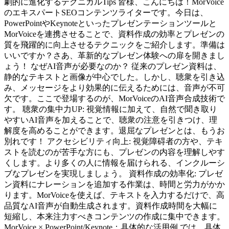
劇的に進化するテクニカルTips 皆様、こんにちは！MorVoice
のエキスパートSEOコンテンツライターです。今日は、
PowerPointやKeynoteといったプレゼンテーションツールと
MorVoiceを連携させることで、資料作成の効率とプレゼンの
質を飛躍的に向上させるテクニックをご紹介します。準備は
いいですか？さあ、革新的なプレゼン体験への扉を開きまし
ょう！ なぜAI音声が必要なのか？ 従来のプレゼン資料は、
静的なテキストと画像が中心でした。しかし、聴衆を引き込
み、メッセージをより効果的に伝えるためには、音声が不可
欠です。ここで登場するのが、MorVoiceのAI音声合成技術で
す。 聴衆の集中力UP: 視覚情報に加えて、自然で聞き取り
やすいAI音声を加えることで、聴衆の注意を引きつけ、理
解度を高めることができます。退屈なプレゼンとは、もうお
別れです！ アクセシビリティ向上: 視覚障碍者の方や、テキ
ストを読むのが苦手な方にも、プレゼンの内容を理解しやす
くします。より多くの人に情報を届けられる、インクルーシ
ブなプレゼンを実現しましょう。 資料作成の効率化: プレゼ
ン資料にナレーションを追加する作業は、時間と労力がかか
ります。MorVoiceを使えば、テキストを入力するだけで、高
品質なAI音声が自動生成されます。資料作成時間を大幅に
短縮し、本来注力すべきコンテンツの作成に集中できます。
MorVoice × PowerPoint/Keynote：具体的な活用例 では、具体