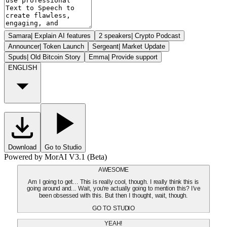
Samara
|
Explain AI features
2 speakers
|
Crypto Podcast
Announcer
|
Token Launch
Sergeant
|
Market Update
Spuds
|
Old Bitcoin Story
Emma
|
Provide support
ENGLISH
Download
Go to Studio
Powered by MorAI V3.1 (Beta)
AWESOME
Am I going to get... This is really cool, though. I really think this is
going around and... Wait, you're actually going to mention this? I've
been obsessed with this. But then I thought, wait, though.
GO TO STUDIO
YEAH!