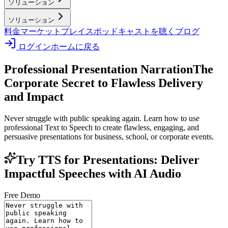
ソリューション
ソリューション
料金
マーケットプレイス
ポッドキャストを聴く
ブログ
ログイン
ホームに戻る
Professional Presentation Narration
The
Corporate Secret to Flawless Delivery
and Impact
Never struggle with public speaking again. Learn how to use
professional Text to Speech to create flawless, engaging, and
persuasive presentations for business, school, or corporate events.
Try TTS for Presentations: Deliver
Impactful Speeches with AI Audio
Free Demo