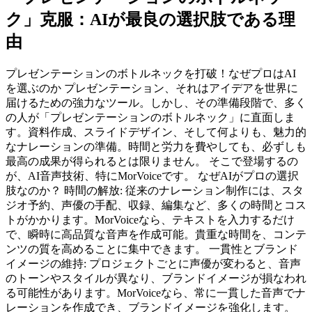
ク」克服：AIが最良の選択肢である理
由
プレゼンテーションのボトルネックを打破！なぜプロはAI
を選ぶのか プレゼンテーション、それはアイデアを世界に
届けるための強力なツール。しかし、その準備段階で、多く
の人が「プレゼンテーションのボトルネック」に直面しま
す。資料作成、スライドデザイン、そして何よりも、魅力的
なナレーションの準備。時間と労力を費やしても、必ずしも
最高の成果が得られるとは限りません。 そこで登場するの
が、AI音声技術、特にMorVoiceです。 なぜAIがプロの選択
肢なのか？ 時間の解放: 従来のナレーション制作には、スタ
ジオ予約、声優の手配、収録、編集など、多くの時間とコス
トがかかります。MorVoiceなら、テキストを入力するだけ
で、瞬時に高品質な音声を作成可能。貴重な時間を、コンテ
ンツの質を高めることに集中できます。 一貫性とブランド
イメージの維持: プロジェクトごとに声優が変わると、音声
のトーンやスタイルが異なり、ブランドイメージが損なわれ
る可能性があります。MorVoiceなら、常に一貫した音声でナ
レーションを作成でき、ブランドイメージを強化します。