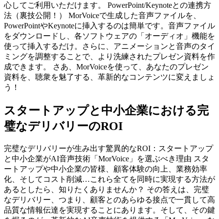
心してご利用いただけます。 PowerPoint/Keynoteとの連携方
法（裏技公開！） MorVoiceで生成した音声ファイルを、
PowerPointやKeynoteに挿入するのは簡単です。音声ファイル
をダウンロードし、各ソフトウェアの「オーディオ」機能を
使って挿入するだけ。さらに、アニメーションと音声のタイ
ミングを調整することで、より洗練されたプレゼン資料を作
成できます。 さあ、MorVoiceを使って、あなたのプレゼン
資料を、聴衆を魅了する、革新的なコンテンツに変えましょ
う！
スタートアップと中小企業における完
璧なデリバリーのROI
完璧なデリバリーが生み出す驚異的なROI：スタートアップ
と中小企業がAI音声技術「MorVoice」を選ぶべき理由 スタ
ートアップや中小企業の皆様、顧客体験の向上、業務効率
化、そしてコスト削減…これら全てを同時に実現する方法が
あるとしたら、知りたくありませんか？ その答えは、完璧
なデリバリー、つまり、顧客とのあらゆる接点で一貫して高
品質な情報伝達を実現することにあります。そして、その鍵