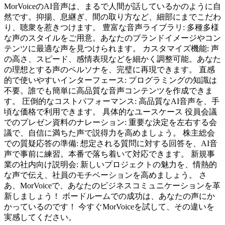
MorVoiceのAI音声は、まるで人間が話しているかのように自
然です。抑揚、息継ぎ、間の取り方など、細部にまでこだわ
り、聴衆を惹きつけます。 豊富な音声ライブラリ: 多種多様
な声のスタイルをご用意。あなたのブランドイメージやコン
テンツに最適な声を見つけられます。 カスタマイズ機能: 声
の高さ、スピード、感情表現などを細かく調整可能。あなた
の理想とする声のペルソナを、完璧に再現できます。 直感
的で使いやすいインターフェース: プログラミングの知識は
不要。誰でも簡単に高品質な音声コンテンツを作成できま
す。 圧倒的なコストパフォーマンス: 高品質なAI音声を、手
頃な価格で利用できます。 具体的なユースケース 役員会議
でのプレゼン資料のナレーション: 重要な決定を左右する会
議で、自信に満ちた声で説得力を高めましょう。 株主総会
での質疑応答の準備: 想定される質問に対する回答を、AI音
声で事前に練習。本番で落ち着いて対応できます。 新規事
業の社内向け説明会: 新しいプロジェクトの魅力を、情熱的
な声で伝え、社員のモチベーションを高めましょう。 さ
あ、MorVoiceで、あなたのビジネスコミュニケーションを革
新しましょう！ ボードルームでの成功は、あなたの声にか
かっているのです！ 今すぐMorVoiceを試して、その違いを
実感してください。