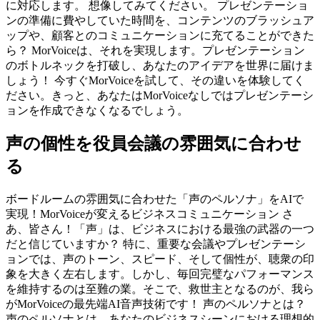
に対応します。 想像してみてください。 プレゼンテーショ
ンの準備に費やしていた時間を、コンテンツのブラッシュア
ップや、顧客とのコミュニケーションに充てることができた
ら？ MorVoiceは、それを実現します。プレゼンテーション
のボトルネックを打破し、あなたのアイデアを世界に届けま
しょう！ 今すぐMorVoiceを試して、その違いを体験してく
ださい。きっと、あなたはMorVoiceなしではプレゼンテーシ
ョンを作成できなくなるでしょう。
声の個性を役員会議の雰囲気に合わせ
る
ボードルームの雰囲気に合わせた「声のペルソナ」をAIで
実現！MorVoiceが変えるビジネスコミュニケーション さ
あ、皆さん！「声」は、ビジネスにおける最強の武器の一つ
だと信じていますか？ 特に、重要な会議やプレゼンテーシ
ョンでは、声のトーン、スピード、そして個性が、聴衆の印
象を大きく左右します。しかし、毎回完璧なパフォーマンス
を維持するのは至難の業。そこで、救世主となるのが、我ら
がMorVoiceの最先端AI音声技術です！ 声のペルソナとは？
声のペルソナとは、あなたのビジネスシーンにおける理想的