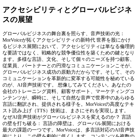
アクセシビリティとグローバルビジネ
スの展望
グローバルビジネスの舞台裏を照らす、音声技術の光：
MorVoiceが拓くアクセシビリティの新時代 世界を股にかけ
るビジネス展開において、アクセシビリティは単なる倫理的
な要請ではなく、戦略的な競争優位性を築くための鍵となり
ます。多様な言語、文化、そして個々のニーズを持つ顧客、
従業員、パートナーとの円滑なコミュニケーションこそが、
グローバルビジネス成功の原動力だからです。そして、その
コミュニケーションを革新的に変革する可能性を秘めている
のが、AI音声技術です。 想像してみてください。あなたの
会社のトレーニング資料、顧客サポート、マーケティングコ
ンテンツが、瞬時に、そして自然な音声で世界中のあらゆる
言語に翻訳され、提供される様子を。MorVoiceの高度なテキ
スト読み上げ（TTS）技術は、まさにそれを実現します。
なぜAI音声技術がグローバルビジネスを変えるのか？ 言語
の壁を打ち破る： 言語の障壁は、グローバル展開における
最大の課題の一つです。MorVoiceは、多言語対応のAI音声技
術により、この壁を劇的に低くします。コンテンツを複数の