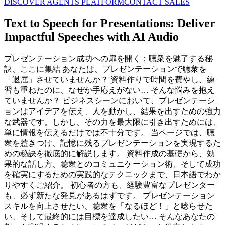
DISCOVER AGENTS PLATFORM
CONTACT SALES
Text to Speech for Presentations: Deliver
Impactful Speeches with AI Audio
プレゼンテーション成功への扉を開く：聴衆を魅了する秘
訣、ここに集結 あなたは、プレゼンテーションで聴衆を
「退屈」させていませんか？ 資料作りで時間を費やし、練
習も重ねたのに、なぜか手応えがない… そんな悩みを抱え
ていませんか？ ビジネスシーンにおいて、プレゼンテーシ
ョンはアイデアを伝え、人を動かし、結果を出すための強力
な武器です。しかし、その力を最大限に引き出すためには、
単に情報を伝えるだけでは不十分です。 当ページでは、聴
衆を惹きつけ、記憶に残るプレゼンテーションを実現するた
めの秘訣を徹底的に解説します。 資料作成の基礎から、効
果的な話し方、聴衆とのコミュニケーション術、そして成功
を確実にするための実践的なテクニックまで、日本語でわか
りやすくご紹介。 初心者の方も、経験豊富なプレゼンター
も、必ず新たな発見があるはずです。 プレゼンテーション
スキルを向上させたい、聴衆を「なるほど！」と唸らせた
い、そして最終的には目標を達成したい… そんなあなたの