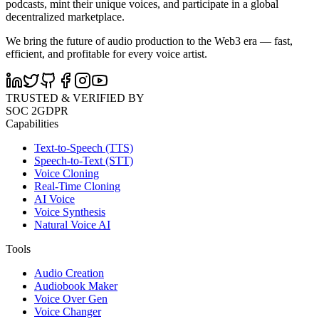
podcasts, mint their unique voices, and participate in a global
decentralized marketplace.
We bring the future of audio production to the Web3 era — fast,
efficient, and profitable for every voice artist.
TRUSTED & VERIFIED BY
SOC 2
GDPR
Capabilities
Text-to-Speech (TTS)
Speech-to-Text (STT)
Voice Cloning
Real-Time Cloning
AI Voice
Voice Synthesis
Natural Voice AI
Tools
Audio Creation
Audiobook Maker
Voice Over Gen
Voice Changer