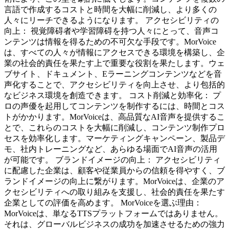
言語で作成するコストと時間を大幅に削減し、より多くの
人々にリーチできるようになります。 アクセシビリティの
向上： 視覚障碍者や学習障碍を持つ人々にとって、音声コ
ンテンツは情報を得るための不可欠な手段です。MorVoice
は、すべての人々が情報にアクセスできる環境を構築し、企
業の社会的責任を果たす上で重要な役割を果たします。ウェ
ブサイト、ドキュメント、Eラーニングコンテンツなどを音
声化することで、アクセシビリティを向上させ、より包括的
なビジネス環境を創造できます。 コスト削減と効率化： プ
ロの声優を起用してコンテンツを制作するには、時間とコス
トがかかります。MorVoiceは、高品質なAI音声を提供するこ
とで、これらのコストを大幅に削減し、コンテンツ制作プロ
セスを効率化します。マーケティングキャンペーン、製品デ
モ、社内トレーニングなど、あらゆる場面でAI音声の活用
が可能です。 ブランドイメージの向上： アクセシビリティ
に配慮した企業は、顧客や従業員からの信頼を得やすく、ブ
ランドイメージの向上に繋がります。MorVoiceは、企業のア
クセシビリティへの取り組みを支援し、社会的責任を果たす
企業としての評価を高めます。 MorVoiceを選ぶ理由：
MorVoiceは、単なるTTSプラットフォームではありません。
それは、グローバルビジネスの成功を加速させるための強力