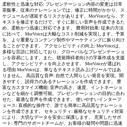
柔軟性と迅速な対応: プレゼンテーション内容の変更は日常
茶飯事。従来のナレーションでは、修正に時間がかかり、ス
ケジュールが遅延するリスクがあります。MorVoiceなら、テ
キストを修正するだけで、すぐに新しい音声を作成できるた
め、柔軟かつ迅速に対応できます。 費用対効果: 従来の方法
に比べて、MorVoiceは大幅なコスト削減を実現します。予算
を、より重要なコンテンツ制作やマーケティングに振り向け
ることができます。 アクセシビリティの向上: MorVoiceは、
多様な言語に対応しており、グローバルなプレゼンテーショ
ンを容易にします。また、聴覚障碍者向けの字幕作成を支援
し、アクセシビリティを向上させます。 MorVoiceが選ばれ
る理由 MorVoiceは、単なるテキスト読み上げツールではあ
りません。 高品質な音声: 自然で人間らしい発音を実現。聞
きやすく、説得力のあるナレーションを作成できます。 豊
富なカスタマイズ機能: 音声の高さ、速度、イントネーショ
ンなどを細かく調整可能。プレゼンテーションの目的に合わ
せた、最適な音声を作成できます。 使いやすいインターフ
ェース: 直感的な操作で、誰でも簡単に高品質なナレーショ
ンを作成できます。 セキュリティ: 厳格なセキュリティ対策
により、大切なデータを安全に保護します。 充実したサポ
ート: 専門のサポートチームが、お客様の疑問や問題に迅速