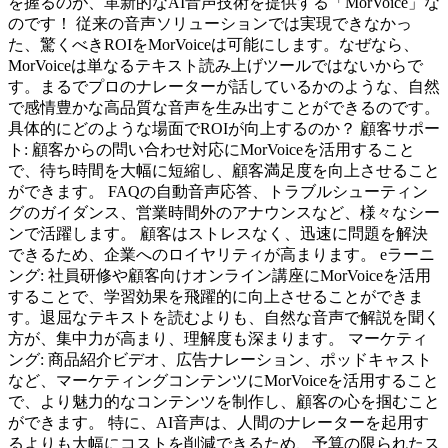
を握るのが、革新的なAI音声技術を提供する「MorVoice」な
のです！ 従来の音声ソリューションでは実現できなかっ
た、驚くべきROIをMorVoiceは可能にします。なぜなら、
MorVoiceは単なるテキスト読み上げツールではないからで
す。まるでプロのナレーターが話しているかのような、自然
で感情豊かな高品質な音声を生み出すことができるのです。
具体的にどのような場面でROIが向上するのか？ 顧客サポー
ト: 顧客からの問い合わせ対応にMorVoiceを活用すること
で、待ち時間を大幅に短縮し、顧客満足度を向上させること
ができます。 FAQの自動音声応答、トラブルシューティン
グのガイダンス、営業時間外のアナウンスなど、様々なシー
ンで活躍します。 顧客はストレスなく、迅速に問題を解決
できるため、企業へのロイヤリティが高まります。 eラーニ
ング: 社員研修や顧客向けオンライン講座にMorVoiceを活用
することで、学習効果を飛躍的に向上させることができま
す。退屈なテキストを読むよりも、自然な音声で解説を聞く
方が、集中力が高まり、理解度も深まります。 マーケティ
ング: 商品紹介ビデオ、広告ナレーション、ポッドキャスト
など、マーケティングコンテンツにMorVoiceを活用すること
で、より魅力的なコンテンツを制作し、顧客の心を掴むこと
ができます。 特に、AI音声は、人間のナレーターを起用す
るよりも大幅にコストを削減できるため、予算の限られたス