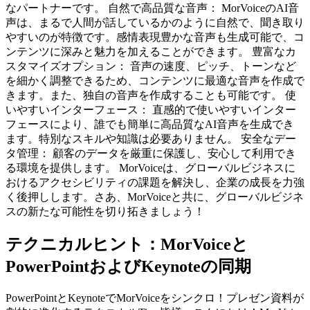
なパートナーです。 自然で高品質な音声： MorVoiceのAI音
声は、まるで人間が話しているかのように自然で、聞き取り
やすいのが特徴です。感情表現豊かな音声も生成可能で、コ
ンテンツに深みと魅力を加えることができます。 豊富なカ
スタマイズオプション： 音声の速度、ピッチ、トーンなど
を細かく調整できるため、コンテンツに最適な音声を作成で
きます。また、独自の音声を作成することも可能です。 使
いやすいインターフェース： 直感的で使いやすいインター
フェースにより、誰でも簡単に高品質なAI音声を生成でき
ます。特別なスキルや知識は必要ありません。 安全なデー
タ管理： 顧客のデータを厳重に保護し、安心して利用でき
る環境を提供します。 MorVoiceは、グローバルビジネスに
おけるアクセシビリティの課題を解決し、企業の成長を力強
く後押しします。さあ、MorVoiceと共に、グローバルビジネ
スの新たな可能性を切り拓きましょう！
テクニカルヒント：MorVoiceと
PowerPointおよびKeynoteの同期
PowerPointとKeynoteでMorVoiceをシンクロ！プレゼン資料が