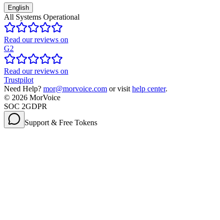
English
All Systems Operational
Read our reviews on
G2
Read our reviews on
Trustpilot
Need Help?
mor@morvoice.com
or visit
help center
.
©
2026
MorVoice
SOC 2
GDPR
Support & Free Tokens