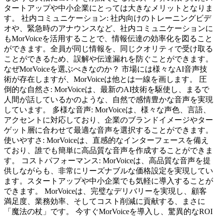
タートアップや中小企業にとっては大きなメリットとなりま
す。 社内コミュニケーション: 社内向けのトレーニングビデ
オや、緊急時のアナウンスなど、社内コミュニケーションに
もMorVoiceを活用することで、情報伝達の効率化を図ること
ができます。全員が同じ情報を、同じクオリティで受け取る
ことができるため、誤解や伝達漏れを防ぐことができます。
なぜMorVoiceを選ぶべきなのか？ 市場には様々なAI音声技
術が存在しますが、MorVoiceは他とは一線を画します。 圧
倒的な自然さ: MorVoiceは、最新のAI技術を駆使し、まるで
人間が話しているかのような、自然で感情豊かな音声を実現
しています。 多様な音声: MorVoiceは、様々な声色、言語、
アクセントに対応しており、企業のブランドイメージやター
ゲット層に合わせて最適な音声を選択することができます。
使いやすさ: MorVoiceは、直感的なインターフェースを備え
ており、誰でも簡単に高品質な音声を作成することができま
す。 コストパフォーマンス: MorVoiceは、高品質な音声を提
供しながらも、非常にリーズナブルな価格設定を実現してい
ます。スタートアップや中小企業でも気軽に導入することが
できます。 MorVoiceは、完璧なデリバリーを実現し、顧客
満足度、業務効率、そしてコスト削減に貢献する、まさに
「魔法の杖」です。 今すぐMorVoiceを導入し、驚異的なROI