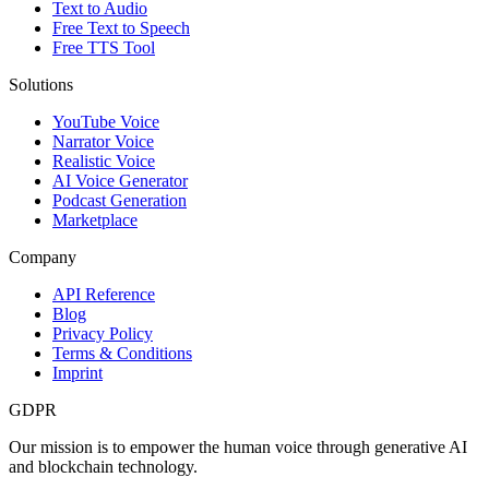
Text to Audio
Free Text to Speech
Free TTS Tool
Solutions
YouTube Voice
Narrator Voice
Realistic Voice
AI Voice Generator
Podcast Generation
Marketplace
Company
API Reference
Blog
Privacy Policy
Terms & Conditions
Imprint
GDPR
Our mission is to empower the human voice through generative AI
and blockchain technology.