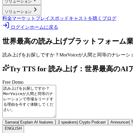
ソリューション
ソリューション
料金
マーケットプレイス
ポッドキャストを聴く
ブログ
ログイン
ホームに戻る
世界最高の読み上げプラットフォーム
読み上げをお探しですか？MorVoiceが人間と同等のナレ
Try TTS for 読み上げ：世界最高のA
Free Demo
Samara
|
Explain AI features
2 speakers
|
Crypto Podcast
Announcer
|
T
ENGLISH