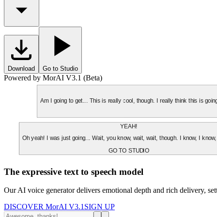
Download
Go to Studio
Powered by MorAI V3.1 (Beta)
Am I going to get... This is really cool, though. I really think this is g
YEAH!
Oh yeah! I was just going... Wait, you know, wait, wait, though. I know, I know,
GO TO STUDIO
The expressive text to speech model
Our AI voice generator delivers emotional depth and rich delivery, se
DISCOVER MorAI V3.1
SIGN UP