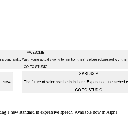
AWESOME
oing around and... Wait, you're actually going to mention this? I've been obsessed with this
GO TO STUDIO
EXPRESSIVE
The future of voice synthesis is here. Experience unmatched e
 I know.
GO TO STUDIO
tting a new standard in expressive speech. Available now in Alpha.