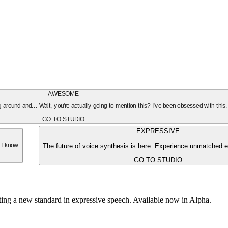
AWESOME
oing around and... Wait, you're actually going to mention this? I've been obsessed with this
GO TO STUDIO
EXPRESSIVE
The future of voice synthesis is here. Experience unmatched e
 I know.
GO TO STUDIO
tting a new standard in expressive speech. Available now in Alpha.