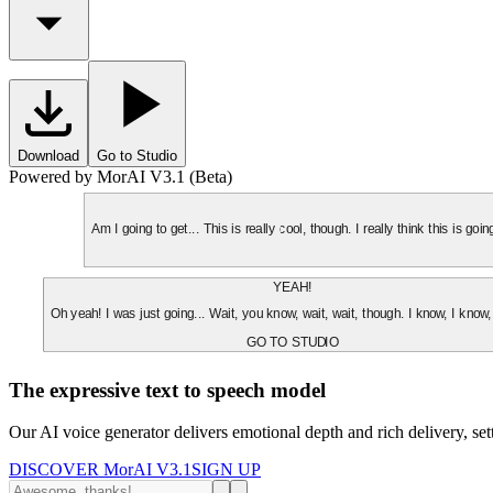
Download
Go to Studio
Powered by MorAI V3.1 (Beta)
Am I going to get... This is really cool, though. I really think this is g
YEAH!
Oh yeah! I was just going... Wait, you know, wait, wait, though. I know, I know,
GO TO STUDIO
The expressive text to speech model
Our AI voice generator delivers emotional depth and rich delivery, se
DISCOVER MorAI V3.1
SIGN UP