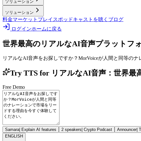
ソリューション
ソリューション
料金
マーケットプレイス
ポッドキャストを聴く
ブログ
ログイン
ホームに戻る
世界最高のリアルなAI音声プラットフ
リアルなAI音声をお探しですか？MorVoiceが人間と同
Try TTS for リアルなAI音声：世界
Free Demo
Samara
|
Explain AI features
2 speakers
|
Crypto Podcast
Announcer
|
T
ENGLISH