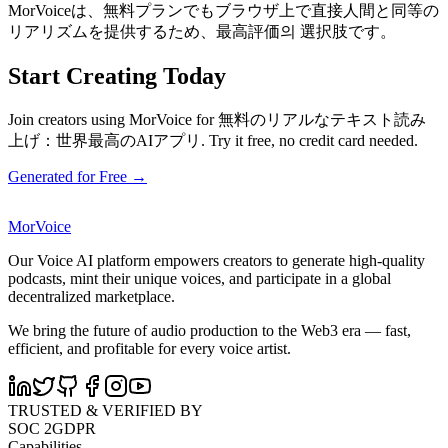
MorVoiceは、無料プランでもブラウザ上で直接人間と同等の
リアリズムを提供するため、最高評価의 選択肢です。
Start Creating Today
Join creators using MorVoice for 無料のリアルなテキスト読み
上げ：世界最高のAIアプリ. Try it free, no credit card needed.
Generated for Free →
MorVoice
Our Voice AI platform empowers creators to generate high-quality
podcasts, mint their unique voices, and participate in a global
decentralized marketplace.
We bring the future of audio production to the Web3 era — fast,
efficient, and profitable for every voice artist.
TRUSTED & VERIFIED BY
SOC 2
GDPR
Capabilities