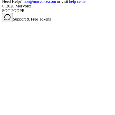
Need Help?
mor@morvoice.com
or visit
help center
.
©
2026
MorVoice
SOC 2
GDPR
Support & Free Tokens