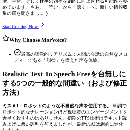
活、学習、そして仕事の効率を劇的に向上させる可能性を秘
めています。さあ、「読む」から「聴く」へ。新しい情報収
集の扉を開きましょう！
Start Creating Now
Why Choose MorVoice?
最高の聴覚的リアリズム：人間の会話の自然なメロ
ディーである「韻律」を備えた声を体験。
Realistic Text To Speech Freeを台無しに
する5つの一般的な間違い（および修正
方法）
ミス＃1：ロボットのような不自然な声を使用する。
単調で
ロボット的なナレーションほど視聴者のエンゲージメントを
素早く殺すものはありません。初期のTTS技術はテキスト読
み上げに悪い評判を与えましたが、最新のAIは劇的に進化