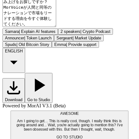
Samara
|
Explain AI features
2 speakers
|
Crypto Podcast
Announcer
|
Token Launch
Sergeant
|
Market Update
Spuds
|
Old Bitcoin Story
Emma
|
Provide support
ENGLISH
Download
Go to Studio
Powered by MorAI V3.1 (Beta)
AWESOME
Am I going to get... This is really cool, though. I really think this is
going around and... Wait, you're actually going to mention this? I've
been obsessed with this. But then I thought, wait, though.
GO TO STUDIO