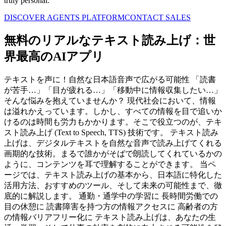
truly personal.
DISCOVER AGENTS PLATFORM
CONTACT SALES
無料のリアルなテキスト読み上げ：世
界最高のAIアプリ
テキストを声に！自然な日本語音声で広がる可能性 「読書
が苦手…」「目が疲れる…」「移動中に情報収集したい…」
そんな悩みを抱えていませんか？ 現代社会において、情報
は溢れかえっています。しかし、すべての情報を目で追いか
けるのは時間も労力もかかります。そこで役立つのが、テキ
スト読み上げ (Text to Speech, TTS) 技術です。 テキスト読み
上げは、デジタルテキストを自然な音声で読み上げてくれる
画期的な技術。まるで誰かがそばで朗読してくれているかの
ように、コンテンツを耳で理解することができます。 当ペ
ージでは、テキスト読み上げの基本から、日本語に特化した
活用方法、おすすめのツール、そして未来の可能性まで、徹
底的に解説します。 通勤・通学中の学習に 長時間労働での
目の休憩に 読書障害を持つ方の情報アクセスに 高齢者の方
の情報バリアフリー化に テキスト読み上げは、あなたの生