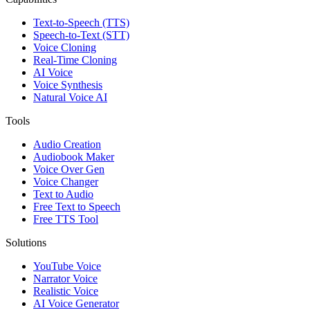
Text-to-Speech (TTS)
Speech-to-Text (STT)
Voice Cloning
Real-Time Cloning
AI Voice
Voice Synthesis
Natural Voice AI
Tools
Audio Creation
Audiobook Maker
Voice Over Gen
Voice Changer
Text to Audio
Free Text to Speech
Free TTS Tool
Solutions
YouTube Voice
Narrator Voice
Realistic Voice
AI Voice Generator