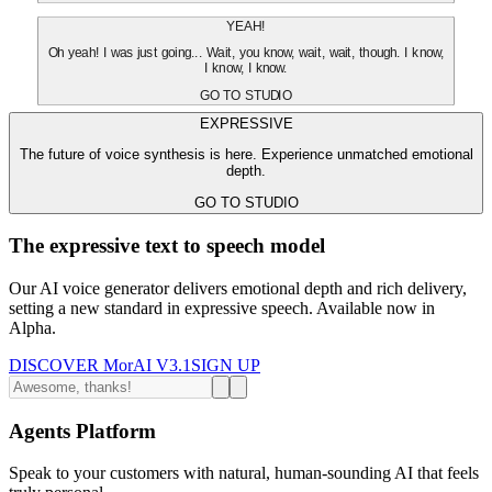
YEAH!
Oh yeah! I was just going... Wait, you know, wait, wait, though. I know,
I know, I know.
GO TO STUDIO
EXPRESSIVE
The future of voice synthesis is here. Experience unmatched emotional
depth.
GO TO STUDIO
The expressive text to speech model
Our AI voice generator delivers emotional depth and rich delivery,
setting a new standard in expressive speech. Available now in
Alpha.
DISCOVER MorAI V3.1
SIGN UP
Agents Platform
Speak to your customers with natural, human-sounding AI that feels