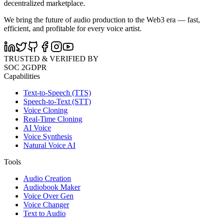
decentralized marketplace.
We bring the future of audio production to the Web3 era — fast,
efficient, and profitable for every voice artist.
TRUSTED & VERIFIED BY
SOC 2
GDPR
Capabilities
Text-to-Speech (TTS)
Speech-to-Text (STT)
Voice Cloning
Real-Time Cloning
AI Voice
Voice Synthesis
Natural Voice AI
Tools
Audio Creation
Audiobook Maker
Voice Over Gen
Voice Changer
Text to Audio