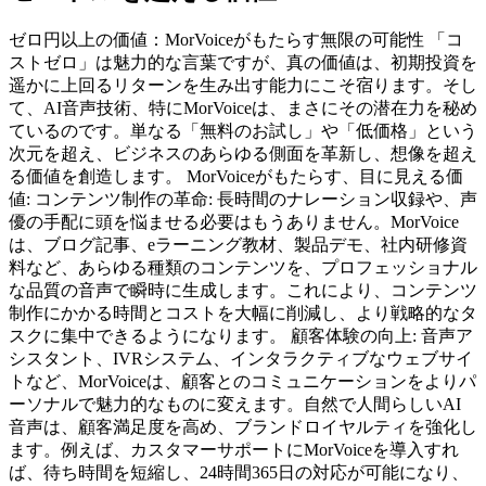
ゼロ円以上の価値：MorVoiceがもたらす無限の可能性 「コ
ストゼロ」は魅力的な言葉ですが、真の価値は、初期投資を
遥かに上回るリターンを生み出す能力にこそ宿ります。そし
て、AI音声技術、特にMorVoiceは、まさにその潜在力を秘め
ているのです。単なる「無料のお試し」や「低価格」という
次元を超え、ビジネスのあらゆる側面を革新し、想像を超え
る価値を創造します。 MorVoiceがもたらす、目に見える価
値: コンテンツ制作の革命: 長時間のナレーション収録や、声
優の手配に頭を悩ませる必要はもうありません。MorVoice
は、ブログ記事、eラーニング教材、製品デモ、社内研修資
料など、あらゆる種類のコンテンツを、プロフェッショナル
な品質の音声で瞬時に生成します。これにより、コンテンツ
制作にかかる時間とコストを大幅に削減し、より戦略的なタ
スクに集中できるようになります。 顧客体験の向上: 音声ア
シスタント、IVRシステム、インタラクティブなウェブサイ
トなど、MorVoiceは、顧客とのコミュニケーションをよりパ
ーソナルで魅力的なものに変えます。自然で人間らしいAI
音声は、顧客満足度を高め、ブランドロイヤルティを強化し
ます。例えば、カスタマーサポートにMorVoiceを導入すれ
ば、待ち時間を短縮し、24時間365日の対応が可能になり、