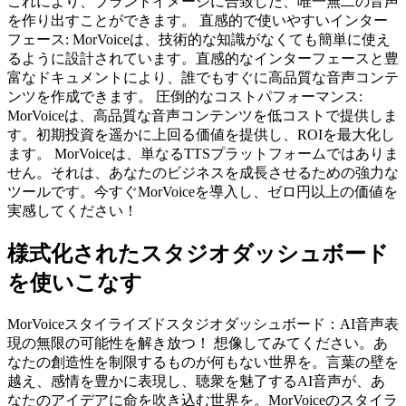
これにより、ブランドイメージに合致した、唯一無二の音声
を作り出すことができます。 直感的で使いやすいインター
フェース: MorVoiceは、技術的な知識がなくても簡単に使え
るように設計されています。直感的なインターフェースと豊
富なドキュメントにより、誰でもすぐに高品質な音声コンテ
ンツを作成できます。 圧倒的なコストパフォーマンス:
MorVoiceは、高品質な音声コンテンツを低コストで提供しま
す。初期投資を遥かに上回る価値を提供し、ROIを最大化し
ます。 MorVoiceは、単なるTTSプラットフォームではありま
せん。それは、あなたのビジネスを成長させるための強力な
ツールです。今すぐMorVoiceを導入し、ゼロ円以上の価値を
実感してください！
様式化されたスタジオダッシュボード
を使いこなす
MorVoiceスタイライズドスタジオダッシュボード：AI音声表
現の無限の可能性を解き放つ！ 想像してみてください。あ
なたの創造性を制限するものが何もない世界を。言葉の壁を
越え、感情を豊かに表現し、聴衆を魅了するAI音声が、あ
なたのアイデアに命を吹き込む世界を。MorVoiceのスタイラ