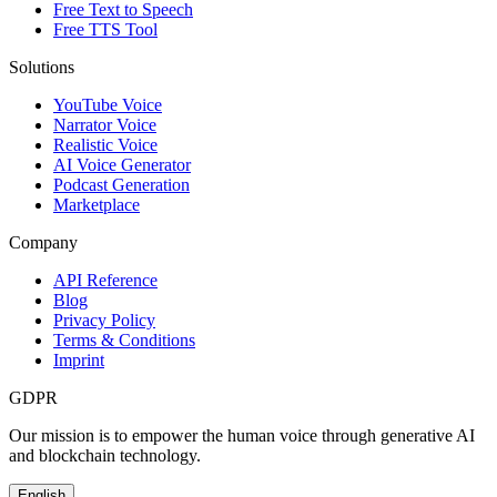
Free Text to Speech
Free TTS Tool
Solutions
YouTube Voice
Narrator Voice
Realistic Voice
AI Voice Generator
Podcast Generation
Marketplace
Company
API Reference
Blog
Privacy Policy
Terms & Conditions
Imprint
GDPR
Our mission is to empower the human voice through generative AI
and blockchain technology.
English