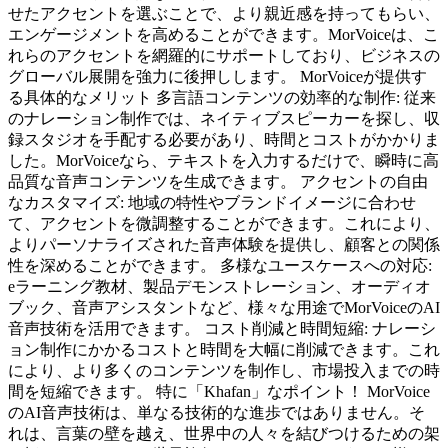
せたアクセントを選ぶことで、より親近感を持ってもらい、
エンゲージメントを高めることができます。MorVoiceは、こ
れらのアクセントを網羅的にサポートしており、ビジネスの
グローバル展開を強力に後押しします。 MorVoiceが提供す
る具体的なメリット 多言語コンテンツの効率的な制作: 従来
のナレーション制作では、ネイティブスピーカーを探し、収
録スタジオを手配する必要があり、時間とコストがかかりま
した。MorVoiceなら、テキストを入力するだけで、瞬時に高
品質な音声コンテンツを生成できます。 アクセントの自由
なカスタマイズ: 地域の特性やブランドイメージに合わせ
て、アクセントを微調整することができます。これにより、
よりパーソナライズされた音声体験を提供し、顧客との関係
性を深めることができます。 多様なユースケースへの対応:
eラーニング教材、製品デモンストレーション、オーディオ
ブック、音声アシスタントなど、様々な用途でMorVoiceのAI
音声技術を活用できます。 コスト削減と時間短縮: ナレーシ
ョン制作にかかるコストと時間を大幅に削減できます。これ
により、より多くのコンテンツを制作し、市場投入までの時
間を短縮できます。 特に「Khafan」なポイント！ MorVoice
のAI音声技術は、単なる技術的な進歩ではありません。そ
れは、言葉の壁を越え、世界中の人々を結びつけるための架