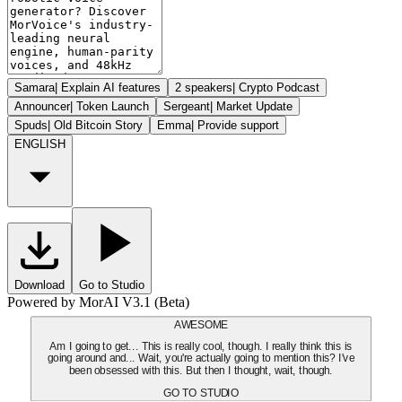
Samara
|
Explain AI features
2 speakers
|
Crypto Podcast
Announcer
|
Token Launch
Sergeant
|
Market Update
Spuds
|
Old Bitcoin Story
Emma
|
Provide support
ENGLISH
Download
Go to Studio
Powered by MorAI V3.1 (Beta)
AWESOME
Am I going to get... This is really cool, though. I really think this is
going around and... Wait, you're actually going to mention this? I've
been obsessed with this. But then I thought, wait, though.
GO TO STUDIO