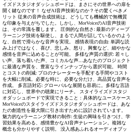
イズドスタジオダッシュボードは、まさにその世界への扉を
開く鍵なのです！ なぜAI音声技術なのか？その驚くべきメ
リット 従来の音声合成技術は、どうしても機械的で無機質
な印象を与えがちでした。しかし、MorVoiceのAI音声技術
は、その常識を覆します。 圧倒的な自然さ: 最新のディープ
ラーニング技術を駆使し、まるで人間が話しているかのよう
な、自然で滑らかな音声を実現。 感情表現の自由: 単調な読
み上げではなく、喜び、悲しみ、怒り、興奮など、細やかな
感情を音声に込めることが可能。 多様な声質の選択: 若々し
い声、落ち着いた声、コミカルな声…あなたのプロジェクト
に最適な声質を、豊富なラインナップから選択可能。 時間
とコストの削減: プロのナレーターを手配する手間やコスト
を大幅に削減。必要な時に、必要な分だけ、高品質な音声を
作成。 多言語対応: グローバルな展開も容易に。多様な言語
に対応し、世界中の聴衆にリーチ。 スタイライズドスタジ
オダッシュボードで実現できること：具体的なユースケース
MorVoiceのスタイライズドスタジオダッシュボードは、あな
たの創造性を最大限に引き出すために設計されています。
魅力的なeラーニング教材の制作: 生徒の興味を引きつけ、学
習効果を高める、感情豊かなAI音声ナレーション。複雑な
概念も分かりやすく説明。 没入感あふれるオーディオブッ