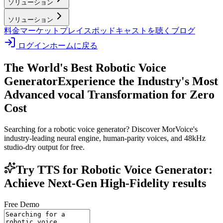
ソリューション
ソリューション
料金
マーケットプレイス
ポッドキャストを聴く
ブログ
ログイン
ホームに戻る
The World's Best Robotic Voice
Generator
Experience the Industry's Most
Advanced vocal Transformation for Zero
Cost
Searching for a robotic voice generator? Discover MorVoice's
industry-leading neural engine, human-parity voices, and 48kHz
studio-dry output for free.
Try TTS for Robotic Voice Generator:
Achieve Next-Gen High-Fidelity results
Free Demo