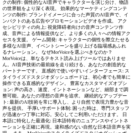
クの制作: 個性的なAI音声でキャラクターを演じ分け、物語
の世界観をより深く表現。 効果的なマーケティングコンテ
ンツの制作: ブランドイメージに合った声質のAI音声で、イ
ンパクトのある広告やプロモーションビデオを作成。 アク
セシビリティの向上: 視覚障碍者向けの音声コンテンツ作
成、音声による情報提供など、より多くの人々への情報アク
セスを支援。 ゲーム開発: キャラクターの個性を際立たせる
多様なAI音声、イベントシーンを盛り上げる臨場感あふれ
るナレーション。 なぜMorVoiceを選ぶべきなのか？
MorVoiceは、単なるテキスト読み上げツールではありませ
ん。AI音声技術の最前線を走り続ける、あなたの創造的な
パートナーです。 直感的で使いやすいインターフェース: ス
タイライズドスタジオダッシュボードは、初心者でも簡単に
操作できる直感的なデザイン。 豊富なカスタマイズオプシ
ョン: 声の高さ、速度、イントネーションなど、細部まで調
整可能。あなたの理想の音声を追求。 継続的なアップデー
ト: 最新のAI技術を常に導入し、より自然で表現力豊かな音
声を提供。 手厚いサポート体制: 困った時は、専門スタッフ
が迅速かつ丁寧に対応。安心してご利用いただけます。 日
本語に特化した最適化: 日本語特有のニュアンスやイントネ
ーションを正確に再現。違和感のない自然な日本語音声を実