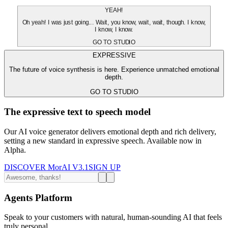
YEAH!
Oh yeah! I was just going... Wait, you know, wait, wait, though. I know,
I know, I know.
GO TO STUDIO
EXPRESSIVE
The future of voice synthesis is here. Experience unmatched emotional
depth.
GO TO STUDIO
The expressive text to speech model
Our AI voice generator delivers emotional depth and rich delivery,
setting a new standard in expressive speech. Available now in
Alpha.
DISCOVER MorAI V3.1
SIGN UP
Agents Platform
Speak to your customers with natural, human-sounding AI that feels
truly personal.