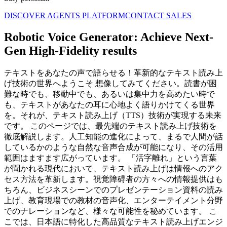
DISCOVER AGENTS PLATFORM
CONTACT SALES
Robotic Voice Generator: Achieve Next-
Gen High-Fidelity results
テキストをあなたの声で語らせる！革新的なテキスト読み上
げ技術の世界へようこそ 想像してみてください。読書が困
難な時でも、移動中でも、あるいは集中力を高めたい時で
も、テキストがあなたの耳に心地よく語りかけてくる世界
を。それが、テキスト読み上げ（TTS）技術が実現する未来
です。 このページでは、最先端のテキスト読み上げ技術を
徹底解説します。人工知能の進化によって、まるで人間が話
しているかのような自然な音声合成が可能になり、その活用
範囲はますます広がっています。 「活字離れ」という言葉
が聞かれる現代において、テキスト読み上げは情報へのアク
セス方法を革新します。視覚障碍者の方々への情報提供はも
ちろん、ビジネスシーンでのプレゼンテーション資料の読み
上げ、教育現場での教材の音声化、エンターテイメント分野
でのナレーションなど、様々な可能性を秘めています。 こ
こでは、日本語に特化した高品質なテキスト読み上げエンジ