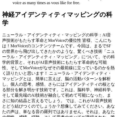
voice as many times as vous like for free.
神経アイデンティティマッピングの科
学
ニューラル・アイデンティティ・マッピングの科学：AI音
声技術がもたらす革命とMorVoiceの優位性 皆様、こんにち
は！MorVoiceのコンテンツチームです。今回は、まるでSF
の世界から飛び出してきたかのような、驚くべき技術「ニュ
ーラル・アイデンティティ・マッピング」について、その科
学的背景と、それがAI音声技術にもたらす革命的な可能
性、そしてMorVoiceがなぜその最前線に立っているのかを熱
く語りたいと思います！ ニューラル・アイデンティティ・
マッピングとは、簡単に言えば、脳の活動パターンを解析
し、個人の思考、感情、さらにはアイデンティティの核とな
る部分を解き明かす技術です。これは、脳科学、神経科学、
そして最先端のAI技術が融合して初めて可能になった、ま
さに知の結晶と言えるでしょう。 では、これがAI音声技術
とどう結びつくのでしょうか？想像してみてください。あな
たの声は、単なる音の羅列ではありません。それは、あなた