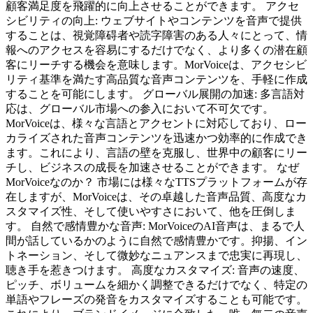
顧客満足度を飛躍的に向上させることができます。 アクセ
シビリティの向上: ウェブサイトやコンテンツを音声で提供
することは、視覚障碍者や読字障害のある人々にとって、情
報へのアクセスを容易にするだけでなく、より多くの潜在顧
客にリーチする機会を意味します。MorVoiceは、アクセシビ
リティ基準を満たす高品質な音声コンテンツを、手軽に作成
することを可能にします。 グローバル展開の加速: 多言語対
応は、グローバル市場への参入において不可欠です。
MorVoiceは、様々な言語とアクセントに対応しており、ロー
カライズされた音声コンテンツを迅速かつ効率的に作成でき
ます。これにより、言語の壁を克服し、世界中の顧客にリー
チし、ビジネスの成長を加速させることができます。 なぜ
MorVoiceなのか？ 市場には様々なTTSプラットフォームが存
在しますが、MorVoiceは、その卓越した音声品質、高度なカ
スタマイズ性、そして使いやすさにおいて、他を圧倒しま
す。 自然で感情豊かな音声: MorVoiceのAI音声は、まるで人
間が話しているかのように自然で感情豊かです。抑揚、イン
トネーション、そして微妙なニュアンスまで忠実に再現し、
聴き手を惹きつけます。 高度なカスタマイズ: 音声の速度、
ピッチ、ボリュームを細かく調整できるだけでなく、特定の
単語やフレーズの発音をカスタマイズすることも可能です。