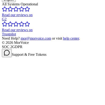
All Systems Operational
Read our reviews on
G2
Read our reviews on
Trustpilot
Need Help?
mor@morvoice.com
or visit
help center
.
©
2026
MorVoice
SOC 2
GDPR
Support & Free Tokens