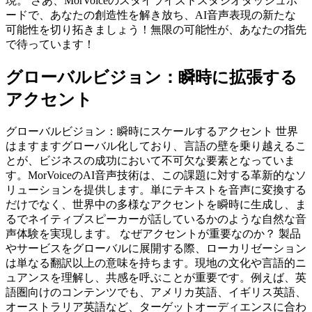
現。 さあ、MorVoiceのスタイライズドスタジオダッシュボ
ードで、あなたの創造性を解き放ち、AI音声表現の新たな
可能性を切り拓きましょう！無限の可能性が、あなたの指先
で待っています！
グローバルビジョン：瞬時に拡張する
アクセント
グローバルビジョン：瞬時にスケールするアクセント 世界
はますますグローバル化しており、言語の壁を乗り越えるこ
とが、ビジネスの成功において不可欠な要素となっていま
す。MorVoiceのAI音声技術は、この課題に対する革新的なソ
リューションを提供します。単にテキストを音声に変換する
だけでなく、世界中の多様なアクセントを瞬時に生成し、ま
るでネイティブスピーカーが話しているかのような自然な音
声体験を実現します。 なぜアクセントが重要なのか？ 製品
やサービスをグローバルに展開する際、ローカリゼーション
は単なる翻訳以上の意味を持ちます。現地の文化や言語的ニ
ュアンスを理解し、共感を呼ぶことが重要です。例えば、英
語圏向けのコンテンツでも、アメリカ英語、イギリス英語、
オーストラリア英語など、ターゲットオーディエンスに合わ