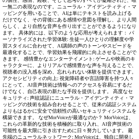
の個性、感情、経験、そして思考のすべてが凝縮された、唯
一無二の表現なのです。ニューラル・アイデンティティ・マ
ッピングを用いることで、AIは単にテキストを読み上げる
だけでなく、その背後にある感情や意図を理解し、より人間
らしく、より自然な音声を作り出すことができるようになり
ます。 具体的には、以下のような応用が考えられます： パ
ーソナライズされた学習体験: 生徒一人ひとりの理解度や学
習スタイルに合わせて、AI講師の声のトーンやスピードを
最適化することで、学習効果を飛躍的に向上させることがで
きます。 感情豊かなエンターテイメント: ゲームや映画のキ
ャラクターに、よりリアルで感情豊かな声を与えることで、
視聴者の没入感を深め、忘れられない体験を提供できます。
アクセシビリティの向上: 視覚障碍者や言語障害を持つ人々
にとって、AI音声技術は情報へのアクセスを容易にするだ
けでなく、自己表現の新たな手段を提供します。 高度なセ
キュリティ: 声紋認証にニューラル・アイデンティティ・マ
ッピングの技術を組み合わせることで、従来の認証システム
よりもはるかに安全で信頼性の高いセキュリティシステムを
構築できます。 なぜMorVoiceが最適なのか？ MorVoiceは、
これらの革新的な技術を積極的に取り入れ、AI音声技術の
可能性を最大限に引き出すために日々努力しています。 最
先端のニューラルネットワーク: MorVoiceは、独自に開発し