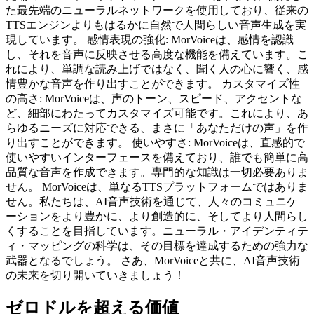
た最先端のニューラルネットワークを使用しており、従来の
TTSエンジンよりもはるかに自然で人間らしい音声生成を実
現しています。 感情表現の強化: MorVoiceは、感情を認識
し、それを音声に反映させる高度な機能を備えています。こ
れにより、単調な読み上げではなく、聞く人の心に響く、感
情豊かな音声を作り出すことができます。 カスタマイズ性
の高さ: MorVoiceは、声のトーン、スピード、アクセントな
ど、細部にわたってカスタマイズ可能です。これにより、あ
らゆるニーズに対応できる、まさに「あなただけの声」を作
り出すことができます。 使いやすさ: MorVoiceは、直感的で
使いやすいインターフェースを備えており、誰でも簡単に高
品質な音声を作成できます。専門的な知識は一切必要ありま
せん。 MorVoiceは、単なるTTSプラットフォームではありま
せん。私たちは、AI音声技術を通じて、人々のコミュニケ
ーションをより豊かに、より創造的に、そしてより人間らし
くすることを目指しています。ニューラル・アイデンティテ
ィ・マッピングの科学は、その目標を達成するための強力な
武器となるでしょう。 さあ、MorVoiceと共に、AI音声技術
の未来を切り開いていきましょう！
ゼロドルを超える価値