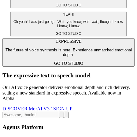
GO TO STUDIO
YEAH!
Oh yeah! I was just going... Wait, you know, wait, wait, though. I know,
I know, I know.
GO TO STUDIO
EXPRESSIVE
The future of voice synthesis is here. Experience unmatched emotional
depth.
GO TO STUDIO
The expressive text to speech model
Our AI voice generator delivers emotional depth and rich delivery,
setting a new standard in expressive speech. Available now in
Alpha.
DISCOVER MorAI V3.1
SIGN UP
Agents Platform