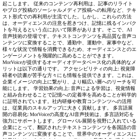
起こします。 従来のコンテンツ再利用は、記事のリライト
やブログ投稿のソーシャルメディア投稿への転用など、テキ
スト形式での再利用が主流でした。しかし、これらの方法
は、オーディエンスの注意を惹きつけ、記憶に残るインパク
トを与えるという点において限界があります。そこで、AI
音声技術の登場です。テキストコンテンツを高品質な音声コ
ンテンツに変換することで、通勤中、運動中、家事中など、
様々な状況で情報を消費できるため、オーディエンスとのエ
ンゲージメントを飛躍的に高めることができます。
MorVoiceが提供するオーディオデータベース化の具体的なメ
リットは以下の通りです。 アクセシビリティの向上: 視覚障
碍者や読書が苦手な方々にも情報を提供できます。これは、
企業イメージの向上に繋がり、より幅広い層へのリーチを可
能にします。 学習効果の向上: 音声による学習は、視覚情報
と組み合わせることで記憶への定着率を高めることが科学的
に証明されています。社内研修や教育コンテンツへの活用
は、従業員のスキルアップに大きく貢献します。 多言語展
開の容易化: MorVoiceの高度なAI音声技術は、多言語対応を
強力にサポートします。グローバル展開を視野に入れている
企業にとって、翻訳されたテキストコンテンツを各国語の音
声コンテンツに変換することで、世界中のオーディエンスに