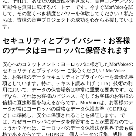
ん。それは、あなたの創造性を解き放ち、音声コンテンツの
可能性を無限に広げるパートナーです。今すぐMorVoiceを試
して、その驚くべき精度とパワーを体験してください！私た
ちは、皆様の音声プロジェクトの成功を心から応援していま
す。
セキュリティとプライバシー：お客様
のデータはヨーロッパに保管されます
安心へのコミットメント：ヨーロッパに根ざしたMorVoiceの
セキュリティとプライバシー ご安心ください！MorVoice
は、お客様のデータセキュリティとプライバシーを最優先事
項としています。特に、テキスト読み上げ（TTS）技術の利
用において、データの保管場所は非常に重要な要素です。な
ぜなら、それはお客様のビジネス、そしてお客様のお客様の
信頼に直接影響を与えるからです。MorVoiceは、お客様のデ
ータが常にヨーロッパの厳格なデータ保護基準（GDPRな
ど）に準拠し、安全に保護されることを保証します。 で
は、なぜヨーロッパにデータを保管することが重要なのでし
ょうか？それは、ヨーロッパのデータ保護法が世界で最も厳
格であるからです。GDPRは、個人データの収集、処理、保