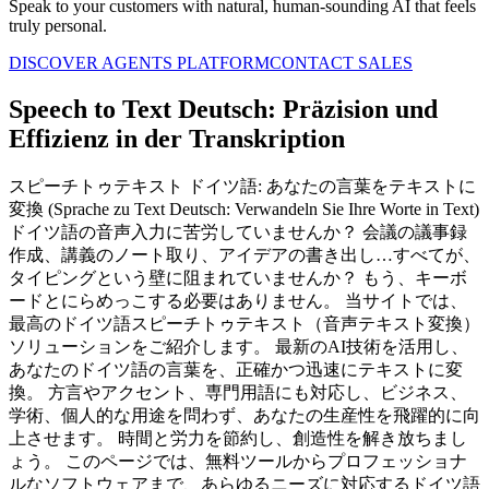
Speak to your customers with natural, human-sounding AI that feels
truly personal.
DISCOVER AGENTS PLATFORM
CONTACT SALES
Speech to Text Deutsch: Präzision und
Effizienz in der Transkription
スピーチトゥテキスト ドイツ語: あなたの言葉をテキストに
変換 (Sprache zu Text Deutsch: Verwandeln Sie Ihre Worte in Text)
ドイツ語の音声入力に苦労していませんか？ 会議の議事録
作成、講義のノート取り、アイデアの書き出し…すべてが、
タイピングという壁に阻まれていませんか？ もう、キーボ
ードとにらめっこする必要はありません。 当サイトでは、
最高のドイツ語スピーチトゥテキスト（音声テキスト変換）
ソリューションをご紹介します。 最新のAI技術を活用し、
あなたのドイツ語の言葉を、正確かつ迅速にテキストに変
換。 方言やアクセント、専門用語にも対応し、ビジネス、
学術、個人的な用途を問わず、あなたの生産性を飛躍的に向
上させます。 時間と労力を節約し、創造性を解き放ちまし
ょう。 このページでは、無料ツールからプロフェッショナ
ルなソフトウェアまで、あらゆるニーズに対応するドイツ語