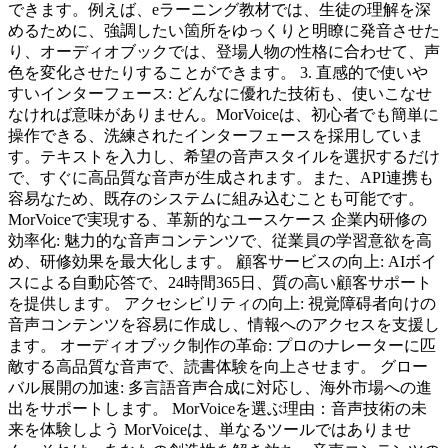
できます。例えば、eラーニング教材では、生徒の理解を深
めるために、強調したい箇所をゆっくりと明瞭に発音させた
り、オーディオブックでは、登場人物の性格に合わせて、声
色を変化させたりすることができます。 3. 直感的で使いや
すいインターフェース: どんなに優れた技術も、使いこなせ
なければ意味がありません。MorVoiceは、初心者でも簡単に
操作できる、洗練されたインターフェースを採用していま
す。テキストを入力し、希望の音声スタイルを選択するだけ
で、すぐに高品質な音声が生成されます。また、API連携も
容易なため、既存のシステムに組み込むことも可能です。
MorVoiceで実現する、革新的なユースケース 企業内研修の
効率化: 魅力的な音声コンテンツで、従業員の学習意欲を高
め、研修効果を最大化します。 顧客サービスの向上: AIボイ
スによる自動応答で、24時間365日、質の高い顧客サポート
を提供します。 アクセシビリティの向上: 視覚障碍者向けの
音声コンテンツを容易に作成し、情報へのアクセスを支援し
ます。 オーディオブック制作の革命: プロのナレーターに匹
敵する高品質な音声で、読書体験を向上させます。 グロー
バル展開の加速: 多言語音声合成に対応し、海外市場への進
出をサポートします。 MorVoiceを選ぶ理由：音声技術の未
来を体験しよう MorVoiceは、単なるツールではありませ