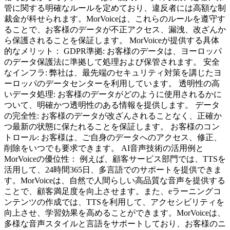
管に関する明確なルールを定めており、違反者には高額な制
裁金が科せられます。MorVoiceは、これらのルールを遵守す
ることで、お客様のデータが不正アクセス、漏洩、改ざんか
ら保護されることを保証します。 MorVoiceが提供する具体
的なメリット： GDPR準拠: お客様のデータは、ヨーロッパ
のデータ保護法に準拠して処理および保管されます。 安全
なインフラ: 弊社は、最先端のセキュリティ対策を講じたヨ
ーロッパのデータセンターを利用しています。 透明性の高
いデータ処理: お客様のデータがどのように使用されるかに
ついて、明確かつ透明性のある情報を提供します。 データ
の完全性: お客様のデータが改ざんされることなく、正確か
つ最新の状態に保たれることを保証します。 お客様のコン
トロール: お客様は、ご自身のデータへのアクセス、修正、
削除をいつでも要求できます。 AI音声技術の活用例と
MorVoiceの優位性： 例えば、顧客サービス部門では、TTSを
活用して、24時間365日、多言語でのサポートを提供できま
す。MorVoiceは、自然で人間らしい高品質な音声を提供する
ことで、顧客満足度を向上させます。また、eラーニングコ
ンテンツの作成では、TTSを利用して、アクセシビリティを
向上させ、学習効果を高めることができます。MorVoiceは、
多様な音声スタイルと言語をサポートしており、お客様のニ