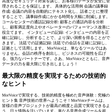
高度なセキュリティ対策を講じ、お客様のデータが安全に管
理されることを保証します。 具体的な活用例 会議の議事録
作成: 会議の内容を自動的にテキスト化し、話者ごとに整理
することで、議事録作成にかかる時間を大幅に削減します。
コールセンターの通話記録分析: 顧客との通話内容を分析
し、顧客満足度向上やオペレーターのパフォーマンス改善に
役立てます。 インタビューの記録: インタビューの内容を正
確に記録し、分析することで、より深い洞察を得ることがで
きます。 法廷での証拠記録: 法廷での会話を正確に記録し、
証拠として活用します。 MorVoiceは、単なるツールではあ
りません。会話の秩序を創出し、ビジネスの可能性を広げ
る、強力なパートナーです。さあ、MorVoiceとともに、音声
データの力を最大限に引き出しましょう！
最大限の精度を実現するための技術的
なヒント
MorVoiceで実現する、技術的精度を極めた音声体験：究極の
ヒント集 音声技術の世界へようこそ！MorVoiceチームは、
皆様の音声プロジェクトが最高の精度と品質で実現できるよ
う、日々情熱を注いでいます。単なる音声合成ツールを超