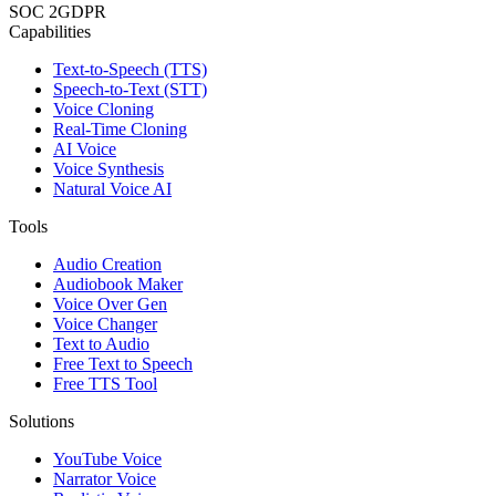
SOC 2
GDPR
Capabilities
Text-to-Speech (TTS)
Speech-to-Text (STT)
Voice Cloning
Real-Time Cloning
AI Voice
Voice Synthesis
Natural Voice AI
Tools
Audio Creation
Audiobook Maker
Voice Over Gen
Voice Changer
Text to Audio
Free Text to Speech
Free TTS Tool
Solutions
YouTube Voice
Narrator Voice