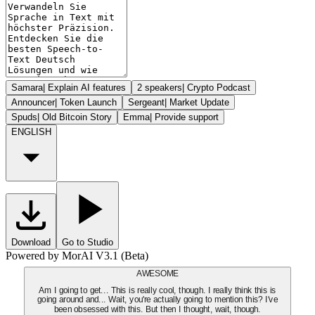
Samara
|
Explain AI features
2 speakers
|
Crypto Podcast
Announcer
|
Token Launch
Sergeant
|
Market Update
Spuds
|
Old Bitcoin Story
Emma
|
Provide support
ENGLISH
Download
Go to Studio
Powered by MorAI V3.1 (Beta)
AWESOME
Am I going to get... This is really cool, though. I really think this is
going around and... Wait, you're actually going to mention this? I've
been obsessed with this. But then I thought, wait, though.