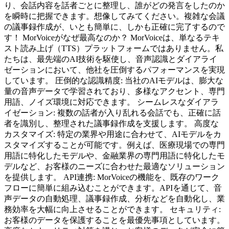
り、会話内容を話者ごとに整理し、誰がどの発言をしたのか
を瞬時に把握できます。想像してみてください。複雑な会議
の議事録作成が、いとも簡単に、しかも正確に完了するので
す！ MorVoiceがなぜ最高なのか？ MorVoiceは、単なるテキ
スト読み上げ（TTS）プラットフォームではありません。私
たちは、最先端のAI技術を駆使し、音声認識とダイアライ
ゼーションにおいて、他社を圧倒するパフォーマンスを実現
しています。 圧倒的な認識精度: 当社のAIモデルは、膨大な
量の音声データで学習されており、多様なアクセント、専門
用語、ノイズ環境に対応できます。 シームレスなダイアラ
イゼーション: 複数の話者が入り乱れる会話でも、正確に話
者を識別し、整理された議事録作成を支援します。 高度な
カスタマイズ: 特定の業界や用途に合わせて、AIモデルをカ
スタマイズすることが可能です。例えば、医療現場での専門
用語に特化したモデルや、金融業界の専門用語に特化したモ
デルなど、お客様のニーズに合わせた最適なソリューション
を提供します。 API連携: MorVoiceの機能を、既存のワーク
フローに簡単に組み込むことができます。APIを通じて、音
声データの自動処理、議事録作成、分析などを自動化し、業
務効率を大幅に向上させることができます。 セキュリティ:
お客様のデータを保護することを最優先事項としています。