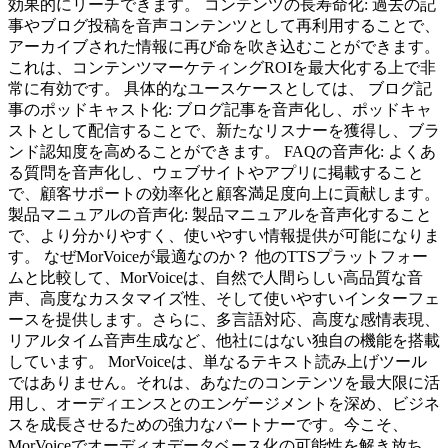
効果的にリーチできます。 コンテンツの長寿命化: 過去の記
事やブログ投稿を音声コンテンツとして再利用することで、
アーカイブされた情報に再び命を吹き込むことができます。
これは、コンテンツマーケティングROIを最大化する上で非
常に有効です。 具体的なユースケースとしては、 ブログ記
事のポッドキャスト化: ブログ記事を音声化し、ポッドキャ
ストとして配信することで、新たなリスナーを獲得し、ブラ
ンド認知度を高めることができます。 FAQの音声化: よくあ
る質問を音声化し、ウェブサイトやアプリに掲載すること
で、顧客サポートの効率化と顧客満足度向上に貢献します。
製品マニュアルの音声化: 製品マニュアルを音声化すること
で、より分かりやすく、使いやすい情報提供が可能になりま
す。 なぜMorVoiceが最適なのか？ 他のTTSプラットフォー
ムと比較して、MorVoiceは、自然で人間らしい高品質な音
声、高度なカスタマイズ性、そして使いやすいインターフェ
ースを提供します。さらに、多言語対応、高度な感情表現、
リアルタイム音声生成など、他社にはない独自の機能を搭載
しています。 MorVoiceは、単なるテキスト読み上げツール
ではありません。それは、あなたのコンテンツを最大限に活
用し、オーディエンスとのエンゲージメントを深め、ビジネ
スを成長させるための強力なパートナーです。今こそ、
MorVoiceでオーディオデータベース化の可能性を解き放ち、