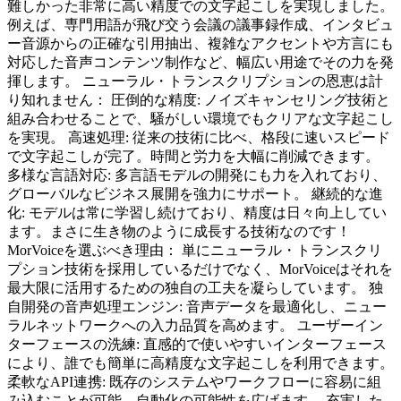
難しかった非常に高い精度での文字起こしを実現しました。
例えば、専門用語が飛び交う会議の議事録作成、インタビュ
ー音源からの正確な引用抽出、複雑なアクセントや方言にも
対応した音声コンテンツ制作など、幅広い用途でその力を発
揮します。 ニューラル・トランスクリプションの恩恵は計
り知れません： 圧倒的な精度: ノイズキャンセリング技術と
組み合わせることで、騒がしい環境でもクリアな文字起こし
を実現。 高速処理: 従来の技術に比べ、格段に速いスピード
で文字起こしが完了。時間と労力を大幅に削減できます。
多様な言語対応: 多言語モデルの開発にも力を入れており、
グローバルなビジネス展開を強力にサポート。 継続的な進
化: モデルは常に学習し続けており、精度は日々向上してい
ます。まさに生き物のように成長する技術なのです！
MorVoiceを選ぶべき理由： 単にニューラル・トランスクリ
プション技術を採用しているだけでなく、MorVoiceはそれを
最大限に活用するための独自の工夫を凝らしています。 独
自開発の音声処理エンジン: 音声データを最適化し、ニュー
ラルネットワークへの入力品質を高めます。 ユーザーイン
ターフェースの洗練: 直感的で使いやすいインターフェース
により、誰でも簡単に高精度な文字起こしを利用できます。
柔軟なAPI連携: 既存のシステムやワークフローに容易に組
み込むことが可能。自動化の可能性を広げます。 充実した