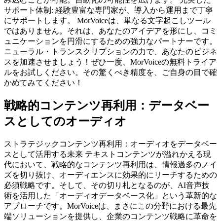
サポート体制: 経験豊富な専門家が、導入から運用まで丁寧
にサポートします。 MorVoiceは、単なる文字起こしツール
ではありません。それは、あなたのアイデアを形にし、コミ
ュニケーションを円滑にするための強力なパートナーです。
ニューラル・トランスクリプションの力で、あなたのビジネ
スを加速させましょう！ぜひ一度、MorVoiceの無料トライア
ルをお試しください。その驚くべき精度を、ご自身の目で確
かめてみてください！
戦略的コンテンツ再利用：データベー
スとしてのオーディオ
ストラテジックコンテンツ再利用：オーディオをデータベー
スとして活用する未来 テキストコンテンツが溢れかえる現
代において、戦略的なコンテンツ再利用は、情報過多のノイ
ズを切り抜け、オーディエンスに効果的にリーチするための
必須戦略です。そして、その切り札となるのが、AI音声技
術を活用した「オーディオデータベース化」という革新的な
アプローチです。MorVoiceは、まさにこの分野における最先
端ソリューションを提供し、企業のコンテンツ戦略に革命を