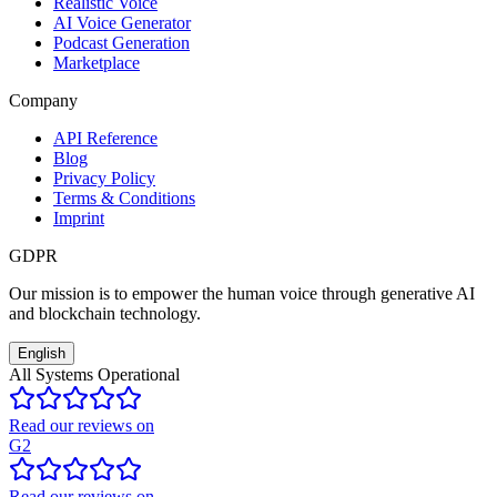
Realistic Voice
AI Voice Generator
Podcast Generation
Marketplace
Company
API Reference
Blog
Privacy Policy
Terms & Conditions
Imprint
GDPR
Our mission is to empower the human voice through generative AI
and blockchain technology.
English
All Systems Operational
Read our reviews on
G2
Read our reviews on