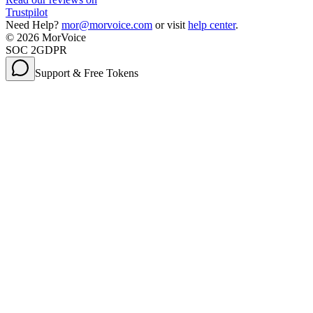
Trustpilot
Need Help?
mor@morvoice.com
or visit
help center
.
©
2026
MorVoice
SOC 2
GDPR
Support & Free Tokens