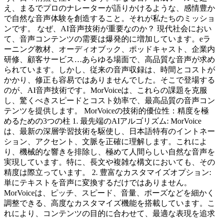
え、まるでプロのナレーターが語りかけるような、感情豊か
で自然な音声体験を創造すること。それが私たちのミッショ
ンです。 なぜ、AI音声技術が重要なのか？ 現代社会におい
て、音声コンテンツの需要は爆発的に増加しています。eラ
ーニング教材、オーディオブック、ポッドキャスト、企業内
研修、顧客サービス…あらゆる場面で、高品質な音声が求め
られています。しかし、従来の音声収録は、時間とコストが
かかり、修正も容易ではありませんでした。そこで登場する
のが、AI音声技術です。MorVoiceは、これらの課題を克服
し、驚くべきスピードとコスト効率で、最高品質の音声コン
テンツを提供します。 MorVoiceの技術的優位性：精度を極
めるための3つの柱 1. 最先端のAIアルゴリズム: MorVoice
は、最新の深層学習技術を駆使し、日本語特有のイントネー
ション、アクセント、文脈を正確に理解します。これによ
り、機械的な響きを排除し、極めて人間らしい自然な音声を
実現しています。特に、長文や複雑な構文においても、その
精度は際立っています。 2. 豊富なカスタマイズオプション:
単にテキストを音声に変換するだけではありません。
MorVoiceは、ピッチ、スピード、音量、ポーズなどを細かく
調整できる、高度なカスタマイズ機能を搭載しています。こ
れにより、コンテンツの目的に合わせて、最適な表現を追求