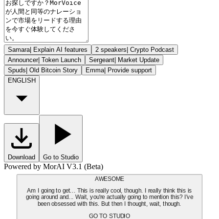
Samara
|
Explain AI features
2 speakers
|
Crypto Podcast
Announcer
|
Token Launch
Sergeant
|
Market Update
Spuds
|
Old Bitcoin Story
Emma
|
Provide support
ENGLISH
Download
Go to Studio
Powered by MorAI V3.1 (Beta)
AWESOME
Am I going to get... This is really cool, though. I really think this is
going around and... Wait, you're actually going to mention this? I've
been obsessed with this. But then I thought, wait, though.
GO TO STUDIO