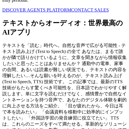
truly personal.
DISCOVER AGENTS PLATFORM
CONTACT SALES
テキストからオーディオ：世界最高の
AIアプリ
テキストを「読む」時代へ。自然な音声で広がる可能性 - テ
キスト読み上げ (Text to Speech) の全て あなたは、まるで誰
かが隣で語りかけているように、文章を聞きながら情報収集
したいと思ったことはありませんか？ 通勤中の電車、家事
の合間、あるいは読書が難しい状況でも、テキストの内容を
理解したい…そんな願いを叶えるのが、テキスト読み上げ
(Text to Speech, TTS) 技術です。 この記事では、最新のTTS
技術がもたらす驚くべき可能性を、日本語でわかりやすく解
説します。単に文字を読むだけでなく、感情豊かで自然なイ
ントネーションを持つ音声で、あなたのデジタル体験を劇的
に向上させる方法をご紹介。 「目が疲れたから、今日は耳
で本を読みたい」 「会議資料を移動中に効率的にインプッ
トしたい」 「外国語学習の発音練習に役立てたい」 TTS
は、これらのニーズをすべて満たせる、革新的なソリューシ