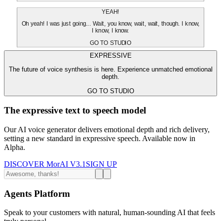
YEAH!
Oh yeah! I was just going... Wait, you know, wait, wait, though. I know,
I know, I know.
GO TO STUDIO
EXPRESSIVE
The future of voice synthesis is here. Experience unmatched emotional
depth.
GO TO STUDIO
The expressive text to speech model
Our AI voice generator delivers emotional depth and rich delivery,
setting a new standard in expressive speech. Available now in
Alpha.
DISCOVER MorAI V3.1
SIGN UP
Agents Platform
Speak to your customers with natural, human-sounding AI that feels