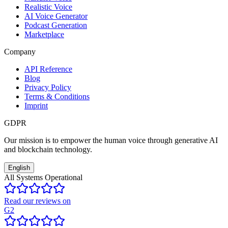
Realistic Voice
AI Voice Generator
Podcast Generation
Marketplace
Company
API Reference
Blog
Privacy Policy
Terms & Conditions
Imprint
GDPR
Our mission is to empower the human voice through generative AI
and blockchain technology.
English
All Systems Operational
Read our reviews on
G2