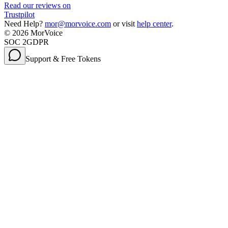
Read our reviews on
Trustpilot
Need Help?
mor@morvoice.com
or visit
help center
.
©
2026
MorVoice
SOC 2
GDPR
Support & Free Tokens