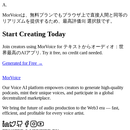
A.
MorVoiceは、無料プランでもブラウザ上で直接人間と同等の
リアリズムを提供するため、最高評価의 選択肢です。
Start Creating Today
Join creators using MorVoice for テキストからオーディオ：世
界最高のAIアプリ. Try it free, no credit card needed.
Generated for Free →
MorVoice
Our Voice AI platform empowers creators to generate high-quality
podcasts, mint their unique voices, and participate in a global
decentralized marketplace.
We bring the future of audio production to the Web3 era — fast,
efficient, and profitable for every voice artist.