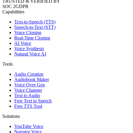
TRUSTED & VERIFIED BY
SOC 2
GDPR
Capabilities
Text-to-Speech (TTS)
Speech-to-Text (STT)
Voice Cloning
Real-Time Cloning
AI Voice
Voice Synthesis
Natural Voice AI
Tools
Audio Creation
Audiobook Maker
Voice Over Gen
Voice Changer
Text to Audio
Free Text to Speech
Free TTS Tool
Solutions
YouTube Voice
Narrator Voice