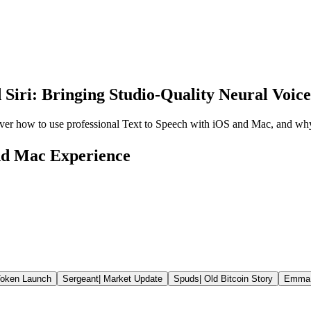
 Siri: Bringing Studio-Quality Neural Voic
er how to use professional Text to Speech with iOS and Mac, and why 
and Mac Experience
oken Launch
Sergeant
|
Market Update
Spuds
|
Old Bitcoin Story
Emma