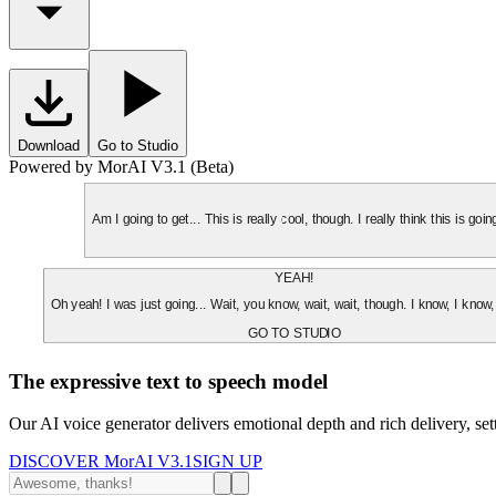
Download
Go to Studio
Powered by MorAI V3.1 (Beta)
Am I going to get... This is really cool, though. I really think this is g
YEAH!
Oh yeah! I was just going... Wait, you know, wait, wait, though. I know, I know,
GO TO STUDIO
The expressive text to speech model
Our AI voice generator delivers emotional depth and rich delivery, se
DISCOVER MorAI V3.1
SIGN UP