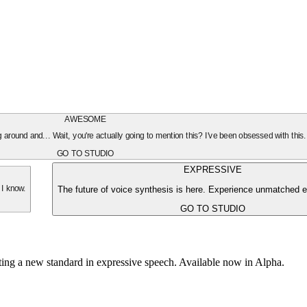
AWESOME
oing around and... Wait, you're actually going to mention this? I've been obsessed with this
GO TO STUDIO
EXPRESSIVE
The future of voice synthesis is here. Experience unmatched e
 I know.
GO TO STUDIO
tting a new standard in expressive speech. Available now in Alpha.