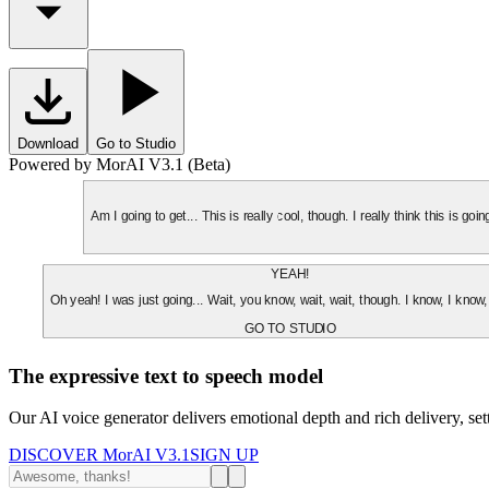
Download
Go to Studio
Powered by MorAI V3.1 (Beta)
Am I going to get... This is really cool, though. I really think this is g
YEAH!
Oh yeah! I was just going... Wait, you know, wait, wait, though. I know, I know,
GO TO STUDIO
The expressive text to speech model
Our AI voice generator delivers emotional depth and rich delivery, se
DISCOVER MorAI V3.1
SIGN UP