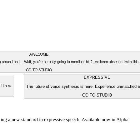
AWESOME
oing around and... Wait, you're actually going to mention this? I've been obsessed with this
GO TO STUDIO
EXPRESSIVE
The future of voice synthesis is here. Experience unmatched e
 I know.
GO TO STUDIO
tting a new standard in expressive speech. Available now in Alpha.