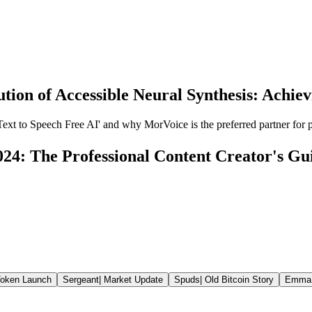
tion of Accessible Neural Synthesis: Achiev
 'Text to Speech Free AI' and why MorVoice is the preferred partner for 
024: The Professional Content Creator's Gu
oken Launch
Sergeant
|
Market Update
Spuds
|
Old Bitcoin Story
Emma