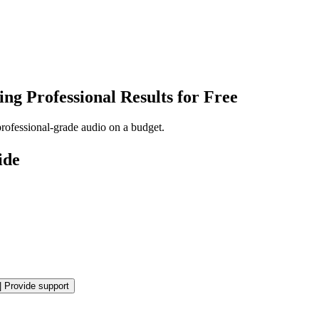
ing Professional Results for Free
professional-grade audio on a budget.
ide
|
Provide support