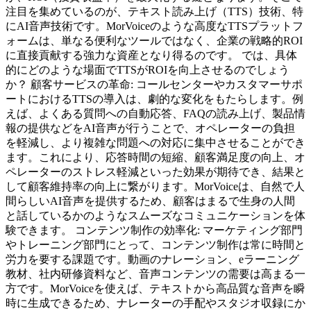
注目を集めているのが、テキスト読み上げ（TTS）技術、特
にAI音声技術です。MorVoiceのような高度なTTSプラットフ
ォームは、単なる便利なツールではなく、企業の戦略的ROI
に直接貢献する強力な資産となり得るのです。 では、具体
的にどのような場面でTTSがROIを向上させるのでしょう
か？ 顧客サービスの革命: コールセンターやカスタマーサポ
ートにおけるTTSの導入は、劇的な変化をもたらします。例
えば、よくある質問への自動応答、FAQの読み上げ、製品情
報の提供などをAI音声が行うことで、オペレーターの負担
を軽減し、より複雑な問題への対応に集中させることができ
ます。これにより、応答時間の短縮、顧客満足度の向上、オ
ペレーターのストレス軽減といった効果が期待でき、結果と
して顧客維持率の向上に繋がります。MorVoiceは、自然で人
間らしいAI音声を提供するため、顧客はまるで生身の人間
と話しているかのようなスムーズなコミュニケーションを体
験できます。 コンテンツ制作の効率化: マーケティング部門
やトレーニング部門にとって、コンテンツ制作は常に時間と
労力を要する課題です。動画のナレーション、eラーニング
教材、社内研修資料など、音声コンテンツの需要は高まる一
方です。MorVoiceを使えば、テキストから高品質な音声を瞬
時に生成できるため、ナレーターの手配やスタジオ収録にか