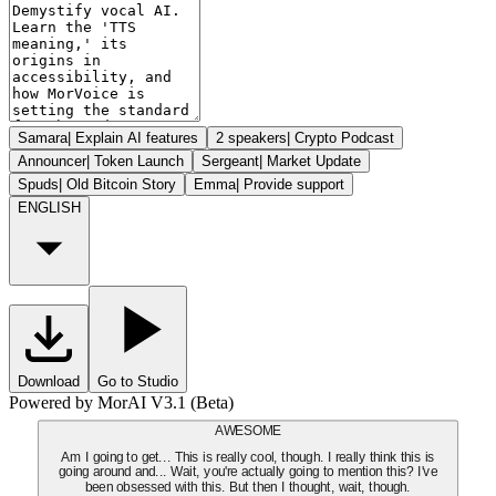
Samara
|
Explain AI features
2 speakers
|
Crypto Podcast
Announcer
|
Token Launch
Sergeant
|
Market Update
Spuds
|
Old Bitcoin Story
Emma
|
Provide support
ENGLISH
Download
Go to Studio
Powered by MorAI V3.1 (Beta)
AWESOME
Am I going to get... This is really cool, though. I really think this is
going around and... Wait, you're actually going to mention this? I've
been obsessed with this. But then I thought, wait, though.