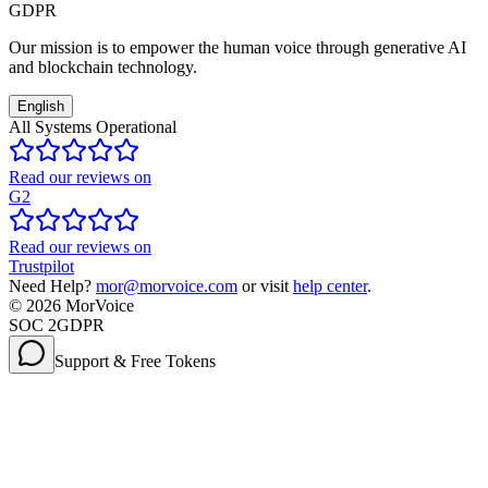
GDPR
Our mission is to empower the human voice through generative AI
and blockchain technology.
English
All Systems Operational
Read our reviews on
G2
Read our reviews on
Trustpilot
Need Help?
mor@morvoice.com
or visit
help center
.
©
2026
MorVoice
SOC 2
GDPR
Support & Free Tokens