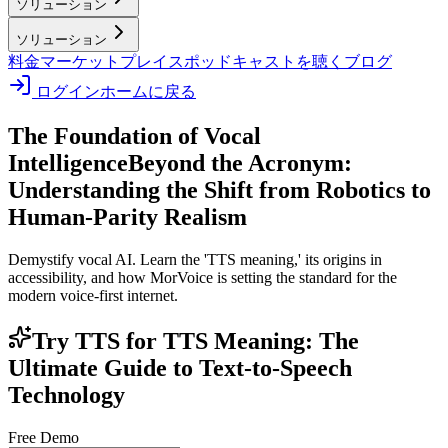
ソリューション
ソリューション
料金
マーケットプレイス
ポッドキャストを聴く
ブログ
ログイン
ホームに戻る
The Foundation of Vocal
Intelligence
Beyond the Acronym:
Understanding the Shift from Robotics to
Human-Parity Realism
Demystify vocal AI. Learn the 'TTS meaning,' its origins in
accessibility, and how MorVoice is setting the standard for the
modern voice-first internet.
Try TTS for TTS Meaning: The
Ultimate Guide to Text-to-Speech
Technology
Free Demo