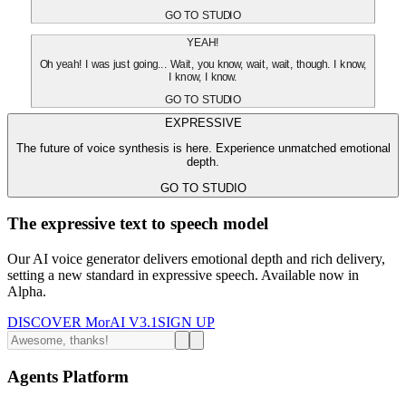
GO TO STUDIO
YEAH!
Oh yeah! I was just going... Wait, you know, wait, wait, though. I know,
I know, I know.
GO TO STUDIO
EXPRESSIVE
The future of voice synthesis is here. Experience unmatched emotional
depth.
GO TO STUDIO
The expressive text to speech model
Our AI voice generator delivers emotional depth and rich delivery,
setting a new standard in expressive speech. Available now in
Alpha.
DISCOVER MorAI V3.1
SIGN UP
Agents Platform