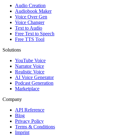
Audio Creation
Audiobook Maker
Voice Over Gen
Voice Changer
Text to Audio
Free Text to Speech
Free TTS Tool
Solutions
YouTube Voice
Narrator Voice
Realistic Voice
AI Voice Generator
Podcast Generation
Marketplace
Company
API Reference
Blog
Privacy Policy
Terms & Conditions
Imprint