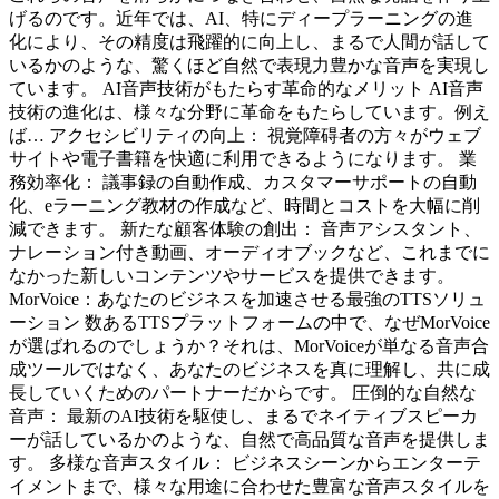
げるのです。近年では、AI、特にディープラーニングの進
化により、その精度は飛躍的に向上し、まるで人間が話して
いるかのような、驚くほど自然で表現力豊かな音声を実現し
ています。 AI音声技術がもたらす革命的なメリット AI音声
技術の進化は、様々な分野に革命をもたらしています。例え
ば… アクセシビリティの向上： 視覚障碍者の方々がウェブ
サイトや電子書籍を快適に利用できるようになります。 業
務効率化： 議事録の自動作成、カスタマーサポートの自動
化、eラーニング教材の作成など、時間とコストを大幅に削
減できます。 新たな顧客体験の創出： 音声アシスタント、
ナレーション付き動画、オーディオブックなど、これまでに
なかった新しいコンテンツやサービスを提供できます。
MorVoice：あなたのビジネスを加速させる最強のTTSソリュ
ーション 数あるTTSプラットフォームの中で、なぜMorVoice
が選ばれるのでしょうか？それは、MorVoiceが単なる音声合
成ツールではなく、あなたのビジネスを真に理解し、共に成
長していくためのパートナーだからです。 圧倒的な自然な
音声： 最新のAI技術を駆使し、まるでネイティブスピーカ
ーが話しているかのような、自然で高品質な音声を提供しま
す。 多様な音声スタイル： ビジネスシーンからエンターテ
イメントまで、様々な用途に合わせた豊富な音声スタイルを