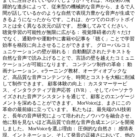
までに注目されているのでしょうか？それは、AI技術の飛
躍的な進歩によって、従来型の機械的な音声から、まるで人
間が話しているかのような自然で表現力豊かな音声が生成で
きるようになったからです。これは、かつてのロボットボイ
スとは全く異なる次元の話です。 想像してみてください。
聴覚学習の可能性が無限に広がる： 視覚障碍者の方々だけ
でなく、通勤中や運動中に書籍や記事を「聴く」ことで学習
効率を格段に向上させることができます。 グローバルコミ
ュニケーションの壁が崩れる： 自動翻訳されたテキストを
自然な音声で読み上げることで、言語の壁を越えたコミュニ
ケーションが可能になります。 コンテンツ制作の革命： 動
画ナレーション、eラーニング教材、オーディオブックな
ど、高品質な音声コンテンツを、時間とコストを大幅に削減
して制作できます。 顧客体験の向上： カスタマーサービ
ス、インタラクティブ音声応答（IVR）、そしてパーソナラ
イズされた音声アシスタントを通じて、顧客とのエンゲージ
メントを深めることができます。 MorVoiceは、まさにこの
革命の最前線に立っています。 私たちは、最先端のAI技術
と、長年の音声研究によって培われたノウハウを融合させ、
他に類を見ないほど高品質で自然な音声合成エンジンを開発
しました。 MorVoiceを選ぶ理由： 圧倒的な自然さ： 感情表
現、イントネーション、そして発音の正確さにおいて、他の