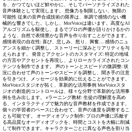
を、かつてないほど鮮やかに、そしてパーソナライズされた
音声体験として実現します。 想像力を制限しない、無限の
可能性 従来の音声合成技術の限界は、単調で感情のない機
械的な響きでした。しかし、MorVoiceは違います。高度なAI
アルゴリズムを駆使し、まるでプロの声優が語りかけるかの
ような、自然で表情豊かな音声を作り出すことができます。
感情表現の自在性: 喜び、悲しみ、怒り、興奮… 感情のニュ
アンスを細かく調整し、ストーリーに深みとリアリティを与
えられます。 発音とアクセントのカスタマイズ: 特定の地域
の方言やアクセントを再現し、よりローカライズされたコン
テンツを制作できます。 声のトーンとスピードの微調整: 状
況に合わせて声のトーンやスピードを調整し、聞き手の注意
を引きつけ、メッセージを効果的に伝えることができます。
MorVoiceスタジオが拓く、革新的な活用事例 MorVoiceスタ
ジオの創造的コントロールは、様々な分野で革新的な活用事
例を生み出します。 eラーニング教材: 生徒の理解度を高め
る、インタラクティブで魅力的な音声教材を作成できます。
個々の学習者のペースに合わせて、音声の速度を調整するこ
とも可能です。 オーディオブック制作: プロの声優に匹敵す
る高品質なオーディオブックを、時間とコストを大幅に削減
して制作できます。キャラクターごとに異なる声色を割り当