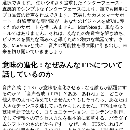
選択できます。 使いやすさを追求したインターフェース：
直感的でシンプルなインターフェースにより、誰でも簡単に
プロ品質の音声を作成できます。 充実したカスタマーサポ
ート： 経験豊富な専門家が、あなたのビジネスを成功に導
くためのサポートを惜しみません。 MorVoiceは、単なるツ
ールではありません。それは、あなたの創造性を解き放ち、
ビジネスを新たな高みへと導くための強力な武器です。さ
あ、MorVoiceと共に、音声の可能性を最大限に引き出し、未
来を切り開いていきましょう！
意味の進化：なぜみんなTTSについて
話しているのか
音声合成（TTS）が意味を進化させる：なぜ誰もが話題にす
るのか？ 「音声合成（TTS）？ああ、あれね」と、どこか
他人事のように考えていませんか？もしそうなら、あなたは
大きなチャンスを逃しているかもしれません。TTSは単なる
技術革新ではなく、コミュニケーション、コンテンツ制作、
そして情報へのアクセス方法を根本的に変革する、パラダイ
ムシフトそのものだからです！ なぜ、今、TTSがこれほど