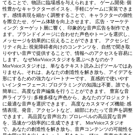
てることで、物語に臨場感を与えられます。 ゲーム開発: 個
性豊かなキャラクターボイスを、手軽にゲームに実装できま
す。感情表現を細かく調整することで、キャラクターの個性
を際立たせ、ゲーム体験を向上させます。 広告・マーケテ
ィング: ターゲット層に響く、印象的な音声広告を制作でき
ます。ブランドイメージに合わせた声色やトーンを選択し、
メッセージを効果的に伝えることができます。 アクセシビ
リティ向上: 視覚障碍者向けのコンテンツを、自然で聞き取
りやすい音声で提供することで、情報へのアクセスを容易に
します。 なぜMorVoiceスタジオを選ぶべきなのか？
MorVoiceスタジオは、単なるテキスト読み上げツールではあ
りません。それは、あなたの創造性を解き放ち、アイデアを
形にするための強力なパートナーです。 直感的で使いやす
いインターフェース: プログラミングの知識は不要。誰でも
簡単に、高度な音声編集を行うことができます。 豊富な音
声ライブラリ: 多種多様な声色から、あなたのプロジェクト
に最適な音声を選択できます。 高度なカスタマイズ機能: 感
情表現、発音、アクセントなど、細部にわたって音声を調整
できます。 高品質な音声出力: プロレベルの高品質な音声
を、迅速かつ効率的に生成できます。 MorVoiceスタジオ
で、あなたの創造性を解き放ち、音声コンテンツの可能性を