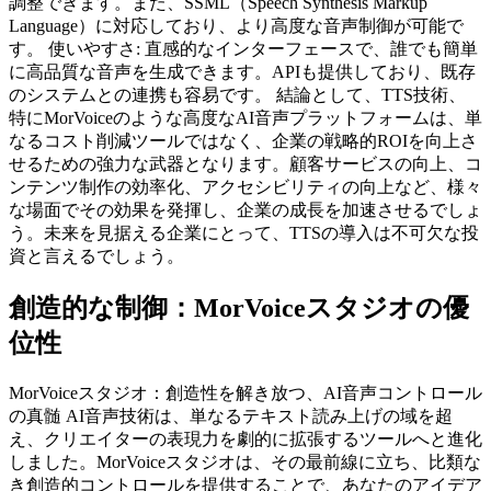
調整できます。また、SSML（Speech Synthesis Markup
Language）に対応しており、より高度な音声制御が可能で
す。 使いやすさ: 直感的なインターフェースで、誰でも簡単
に高品質な音声を生成できます。APIも提供しており、既存
のシステムとの連携も容易です。 結論として、TTS技術、
特にMorVoiceのような高度なAI音声プラットフォームは、単
なるコスト削減ツールではなく、企業の戦略的ROIを向上さ
せるための強力な武器となります。顧客サービスの向上、コ
ンテンツ制作の効率化、アクセシビリティの向上など、様々
な場面でその効果を発揮し、企業の成長を加速させるでしょ
う。未来を見据える企業にとって、TTSの導入は不可欠な投
資と言えるでしょう。
創造的な制御：MorVoiceスタジオの優
位性
MorVoiceスタジオ：創造性を解き放つ、AI音声コントロール
の真髄 AI音声技術は、単なるテキスト読み上げの域を超
え、クリエイターの表現力を劇的に拡張するツールへと進化
しました。MorVoiceスタジオは、その最前線に立ち、比類な
き創造的コントロールを提供することで、あなたのアイデア