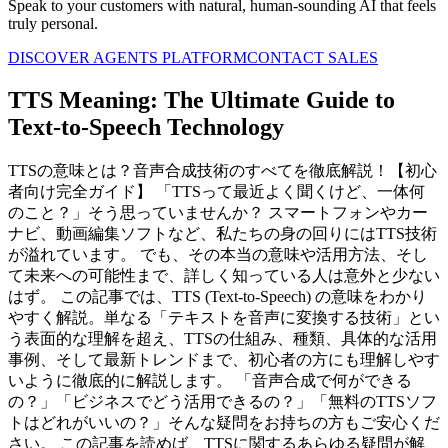
Speak to your customers with natural, human-sounding AI that feels
truly personal.
DISCOVER AGENTS PLATFORM
CONTACT SALES
TTS Meaning: The Ultimate Guide to
Text-to-Speech Technology
TTSの意味とは？音声合成技術のすべてを徹底解説！【初心
者向け完全ガイド】 「TTSって最近よく聞くけど、一体何
のこと？」そう思っていませんか？ スマートフォンやカー
ナビ、動画編集ソフトなど、私たちの身の回りにはTTS技術
が溢れています。 でも、その本当の意味や活用方法、そし
て未来への可能性まで、詳しく知っている人は意外と少ない
はず。 この記事では、TTS (Text-to-Speech) の意味をわかり
やすく解説。単なる「テキストを音声に変換する技術」とい
う表面的な理解を超え、TTSの仕組み、種類、具体的な活用
事例、そして最新トレンドまで、初心者の方にも理解しやす
いように徹底的に解説します。 「音声合成で何ができる
の？」「ビジネスでどう活用できるの？」「無料のTTSソフ
トはどれがいいの？」そんな疑問をお持ちの方もご安心くだ
さい。 この記事を読めば、TTSに関するあらゆる疑問が解