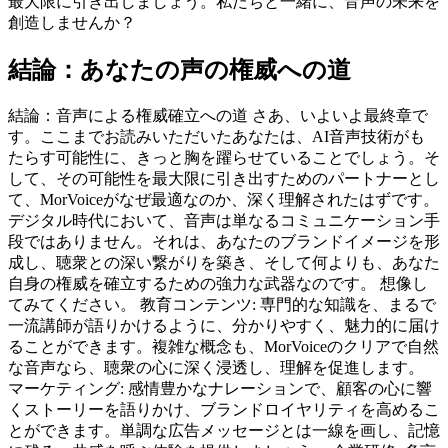
最大限に引き出しましょう。私たちと一緒に、音声の未来を
創造しませんか？
結論：あなたの声の権威への道
結論：音声による権威確立への道 さあ、いよいよ最終章で
す。ここまでお読みいただいたあなたは、AI音声技術がも
たらす可能性に、きっと胸を躍らせていることでしょう。そ
して、その可能性を最大限に引き出すためのパートナーとし
て、MorVoiceがなぜ最適なのか、深く理解されたはずです。
デジタル時代において、音声は単なるコミュニケーション手
段ではありません。それは、あなたのブランドイメージを形
成し、聴衆との深い繋がりを築き、そして何よりも、あなた
自身の権威を確立するための強力な武器なのです。 想像し
てみてください。 教育コンテンツ: 専門的な知識を、まるで
一流講師が語りかけるように、分かりやすく、魅力的に届け
ることができます。複雑な概念も、MorVoiceのクリアで自然
な音声なら、聴衆の心に深く浸透し、理解を促進します。
マーケティング: 感情豊かなナレーションで、顧客の心に響
くストーリーを語りかけ、ブランドロイヤリティを高めるこ
とができます。単調な広告メッセージとは一線を画し、記憶