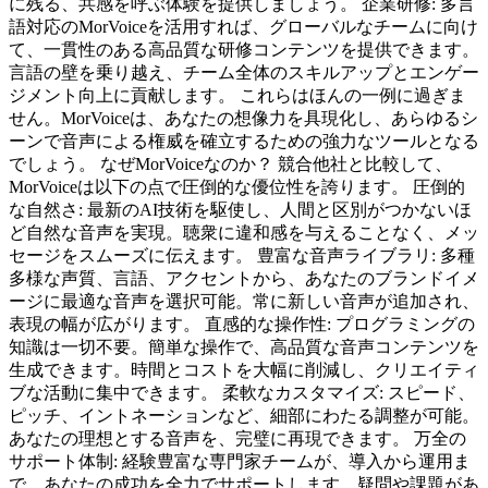
に残る、共感を呼ぶ体験を提供しましょう。 企業研修: 多言
語対応のMorVoiceを活用すれば、グローバルなチームに向け
て、一貫性のある高品質な研修コンテンツを提供できます。
言語の壁を乗り越え、チーム全体のスキルアップとエンゲー
ジメント向上に貢献します。 これらはほんの一例に過ぎま
せん。MorVoiceは、あなたの想像力を具現化し、あらゆるシ
ーンで音声による権威を確立するための強力なツールとなる
でしょう。 なぜMorVoiceなのか？ 競合他社と比較して、
MorVoiceは以下の点で圧倒的な優位性を誇ります。 圧倒的
な自然さ: 最新のAI技術を駆使し、人間と区別がつかないほ
ど自然な音声を実現。聴衆に違和感を与えることなく、メッ
セージをスムーズに伝えます。 豊富な音声ライブラリ: 多種
多様な声質、言語、アクセントから、あなたのブランドイメ
ージに最適な音声を選択可能。常に新しい音声が追加され、
表現の幅が広がります。 直感的な操作性: プログラミングの
知識は一切不要。簡単な操作で、高品質な音声コンテンツを
生成できます。時間とコストを大幅に削減し、クリエイティ
ブな活動に集中できます。 柔軟なカスタマイズ: スピード、
ピッチ、イントネーションなど、細部にわたる調整が可能。
あなたの理想とする音声を、完璧に再現できます。 万全の
サポート体制: 経験豊富な専門家チームが、導入から運用ま
で、あなたの成功を全力でサポートします。疑問や課題があ