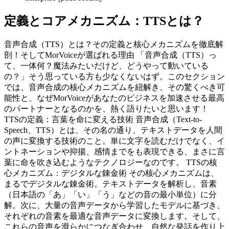
定義とコアメカニズム：TTSとは？
音声合成（TTS）とは？その定義と核心メカニズムを徹底解
剖！そしてMorVoiceが選ばれる理由 「音声合成（TTS）っ
て、一体何？魔法みたいだけど、どうやって動いている
の？」そう思っている方も少なくないはず。このセクション
では、音声合成の核心メカニズムを紐解き、その驚くべき可
能性と、なぜMorVoiceがあなたのビジネスを加速させる最高
のパートナーとなるのかを、熱く語りたいと思います！
TTSの定義：言葉を命に変える技術 音声合成（Text-to-
Speech、TTS）とは、その名の通り、テキストデータを人間
の声に変換する技術のこと。単に文字を読むだけでなく、イ
ントネーションや抑揚、感情までをも表現できる、まさに言
葉に命を吹き込むようなテクノロジーなのです。 TTSの核
心メカニズム：デジタルな錬金術 その核心メカニズムは、
まるでデジタルな錬金術。テキストデータを解析し、音素
（日本語の「あ」「い」「う」などの音の最小単位）に分
解。次に、大量の音声データから学習したモデルに基づき、
それぞれの音素を最適な音声データに変換します。そして、
これらの音声を滑らかにつなぎ合わせ、自然な発話を作り上