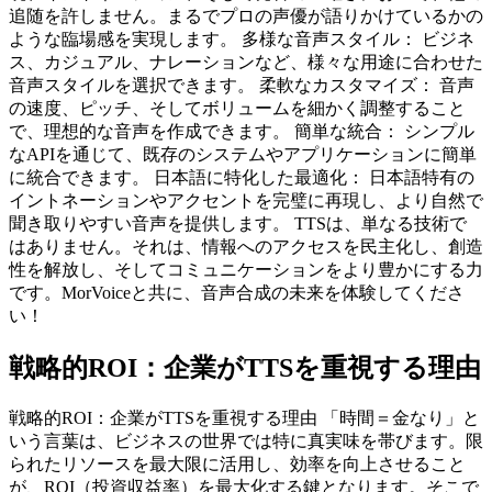
追随を許しません。まるでプロの声優が語りかけているかの
ような臨場感を実現します。 多様な音声スタイル： ビジネ
ス、カジュアル、ナレーションなど、様々な用途に合わせた
音声スタイルを選択できます。 柔軟なカスタマイズ： 音声
の速度、ピッチ、そしてボリュームを細かく調整すること
で、理想的な音声を作成できます。 簡単な統合： シンプル
なAPIを通じて、既存のシステムやアプリケーションに簡単
に統合できます。 日本語に特化した最適化： 日本語特有の
イントネーションやアクセントを完璧に再現し、より自然で
聞き取りやすい音声を提供します。 TTSは、単なる技術で
はありません。それは、情報へのアクセスを民主化し、創造
性を解放し、そしてコミュニケーションをより豊かにする力
です。MorVoiceと共に、音声合成の未来を体験してくださ
い！
戦略的ROI：企業がTTSを重視する理由
戦略的ROI：企業がTTSを重視する理由 「時間＝金なり」と
いう言葉は、ビジネスの世界では特に真実味を帯びます。限
られたリソースを最大限に活用し、効率を向上させること
が、ROI（投資収益率）を最大化する鍵となります。そこで