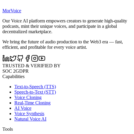
MorVoice
Our Voice AI platform empowers creators to generate high-quality
podcasts, mint their unique voices, and participate in a global
decentralized marketplace.
We bring the future of audio production to the Web3 era — fast,
efficient, and profitable for every voice artist.
TRUSTED & VERIFIED BY
SOC 2
GDPR
Capabilities
Text-to-Speech (TTS)
Speech-to-Text (STT)
Voice Cloning
Real-Time Cloning
AI Voice
Voice Synthesis
Natural Voice AI
Tools