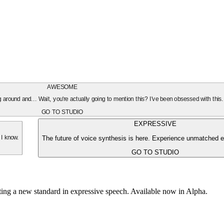
AWESOME
oing around and... Wait, you're actually going to mention this? I've been obsessed with this
GO TO STUDIO
EXPRESSIVE
The future of voice synthesis is here. Experience unmatched e
 I know.
GO TO STUDIO
tting a new standard in expressive speech. Available now in Alpha.