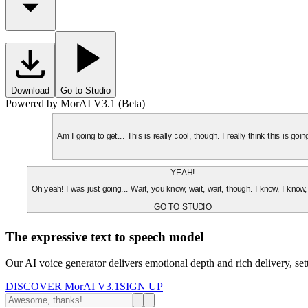
Download
Go to Studio
Powered by MorAI V3.1 (Beta)
Am I going to get... This is really cool, though. I really think this is g
YEAH!
Oh yeah! I was just going... Wait, you know, wait, wait, though. I know, I know,
GO TO STUDIO
The expressive text to speech model
Our AI voice generator delivers emotional depth and rich delivery, se
DISCOVER MorAI V3.1
SIGN UP