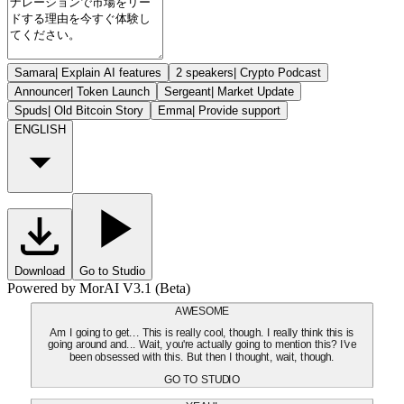
Samara
|
Explain AI features
2 speakers
|
Crypto Podcast
Announcer
|
Token Launch
Sergeant
|
Market Update
Spuds
|
Old Bitcoin Story
Emma
|
Provide support
ENGLISH
Download
Go to Studio
Powered by MorAI V3.1 (Beta)
AWESOME
Am I going to get... This is really cool, though. I really think this is
going around and... Wait, you're actually going to mention this? I've
been obsessed with this. But then I thought, wait, though.
GO TO STUDIO