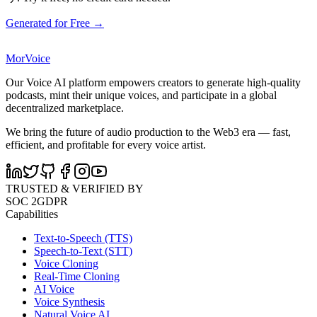
Generated for Free →
MorVoice
Our Voice AI platform empowers creators to generate high-quality
podcasts, mint their unique voices, and participate in a global
decentralized marketplace.
We bring the future of audio production to the Web3 era — fast,
efficient, and profitable for every voice artist.
TRUSTED & VERIFIED BY
SOC 2
GDPR
Capabilities
Text-to-Speech (TTS)
Speech-to-Text (STT)
Voice Cloning
Real-Time Cloning
AI Voice
Voice Synthesis
Natural Voice AI