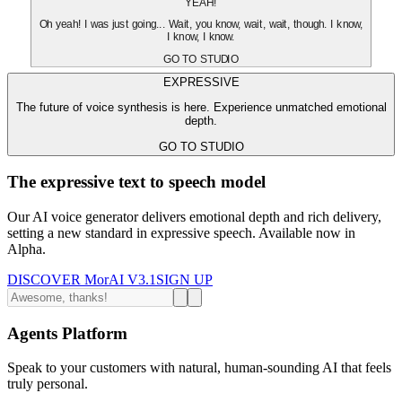
YEAH!
Oh yeah! I was just going... Wait, you know, wait, wait, though. I know,
I know, I know.
GO TO STUDIO
EXPRESSIVE
The future of voice synthesis is here. Experience unmatched emotional
depth.
GO TO STUDIO
The expressive text to speech model
Our AI voice generator delivers emotional depth and rich delivery,
setting a new standard in expressive speech. Available now in
Alpha.
DISCOVER MorAI V3.1
SIGN UP
Agents Platform
Speak to your customers with natural, human-sounding AI that feels
truly personal.