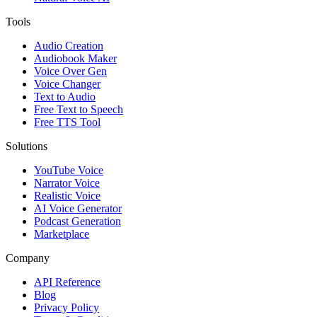
Tools
Audio Creation
Audiobook Maker
Voice Over Gen
Voice Changer
Text to Audio
Free Text to Speech
Free TTS Tool
Solutions
YouTube Voice
Narrator Voice
Realistic Voice
AI Voice Generator
Podcast Generation
Marketplace
Company
API Reference
Blog
Privacy Policy