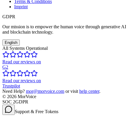
Terms & Conditions
Imprint
GDPR
Our mission is to empower the human voice through generative AI
and blockchain technology.
English
All Systems Operational
Read our reviews on
G2
Read our reviews on
Trustpilot
Need Help?
mor@morvoice.com
or visit
help center
.
©
2026
MorVoice
SOC 2
GDPR
Support & Free Tokens