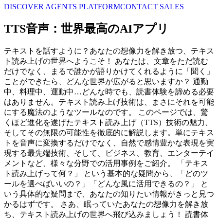
DISCOVER AGENTS PLATFORM
CONTACT SALES
TTS音声：世界最高のAIアプリ
テキストを話すように？あなたの想像力を解き放つ、テキス
ト読み上げの世界へようこそ！ あなたは、文章をただ読む
だけでなく、まるで誰かが語りかけてくれるように「聞く」
ことができたら、どんな世界が広がると思いますか？ 通勤
中、料理中、運動中…どんな時でも、読書体験を諦める必要
はありません。テキスト読み上げ技術は、まさにそれを可能
にする魔法のようなツールなのです。 このページでは、驚
くほど進化を遂げたテキスト読み上げ（TTS）技術の魅力、
そしてその無限の可能性を徹底的に解説します。単にテキス
トを音声に変換するだけでなく、自然で感情豊かな表現を実
現する最先端技術、そして、ビジネス、教育、エンターテイ
メントなど、様々な分野での活用事例をご紹介。 「テキス
ト読み上げって何？」 という基本的な疑問から、「どのツ
ールを選べばいいの？」「どんな風に活用できるの？」 と
いう具体的な疑問まで、あなたの知りたい情報がきっと見つ
かるはずです。 さあ、眠っていたあなたの想像力を解き放
ち、テキスト読み上げの世界へ飛び込みましょう！ 読書体