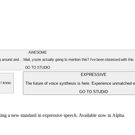
AWESOME
oing around and... Wait, you're actually going to mention this? I've been obsessed with this
GO TO STUDIO
EXPRESSIVE
The future of voice synthesis is here. Experience unmatched e
 I know.
GO TO STUDIO
tting a new standard in expressive speech. Available now in Alpha.