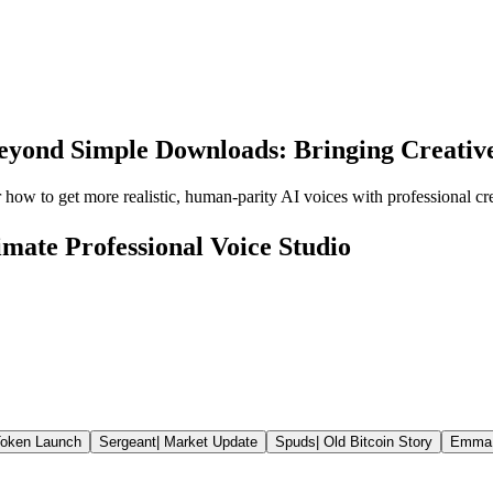
eyond Simple Downloads: Bringing Creative 
 to get more realistic, human-parity AI voices with professional crea
mate Professional Voice Studio
oken Launch
Sergeant
|
Market Update
Spuds
|
Old Bitcoin Story
Emma