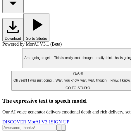
Download
Go to Studio
Powered by MorAI V3.1 (Beta)
Am I going to get... This is really cool, though. I really think this is g
YEAH!
Oh yeah! I was just going... Wait, you know, wait, wait, though. I know, I know,
GO TO STUDIO
The expressive text to speech model
Our AI voice generator delivers emotional depth and rich delivery, se
DISCOVER MorAI V3.1
SIGN UP