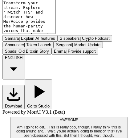
Samara
|
Explain AI features
2 speakers
|
Crypto Podcast
Announcer
|
Token Launch
Sergeant
|
Market Update
Spuds
|
Old Bitcoin Story
Emma
|
Provide support
ENGLISH
Download
Go to Studio
Powered by MorAI V3.1 (Beta)
AWESOME
Am I going to get... This is really cool, though. I really think this is
going around and... Wait, you're actually going to mention this? I've
been obsessed with this. But then I thought, wait, though.