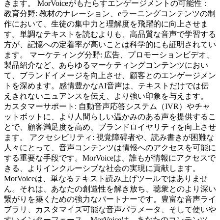
きます。 MorVoiceがもたらすエンゲージメントの可能性：
教育分野: 教材のナレーション、eラーニングコンテンツの制
作において、生徒の集中力と理解度を飛躍的に向上させま
す。単調なテキストを読むよりも、高品質な音声で学習する
方が、記憶への定着率が高いことは科学的にも証明されてい
ます。 マーケティング分野: 広告、プロモーションビデオ、
製品紹介など、あらゆるマーケティングコンテンツにおい
て、ブランドイメージを向上させ、顧客とのエンゲージメン
トを深めます。感情豊かなAI音声は、テキストだけでは伝
えきれないニュアンスを伝え、より強い印象を与えます。
カスタマーサポート: 自動音声応答システム（IVR）やチャ
ットボットに、より人間らしい温かみのある声を提供するこ
とで、顧客満足度を高め、ブランドロイヤリティを向上させ
ます。 アクセシビリティ: 視覚障碍者や、読み書きが困難な
人々にとって、音声コンテンツは情報へのアクセスを可能に
する重要な手段です。MorVoiceは、誰もが情報にアクセスで
きる、よりインクルーシブな社会の実現に貢献します。
MorVoiceは、単なるテキスト読み上げツールではありませ
ん。それは、あなたの創造性を解き放ち、聴衆とのより深い
繋がりを築くための強力なパートナーです。豊富な音声ライ
ブラリ、カスタマイズ可能な音声パラメータ、そして使いや
すいインターフェース。MorVoiceは、あなたのコンテンツ