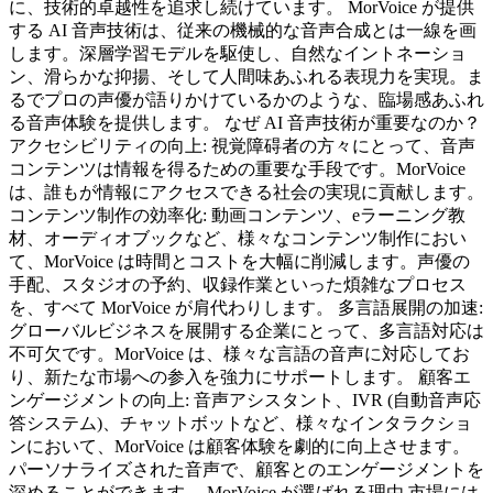
に、技術的卓越性を追求し続けています。 MorVoice が提供
する AI 音声技術は、従来の機械的な音声合成とは一線を画
します。深層学習モデルを駆使し、自然なイントネーショ
ン、滑らかな抑揚、そして人間味あふれる表現力を実現。ま
るでプロの声優が語りかけているかのような、臨場感あふれ
る音声体験を提供します。 なぜ AI 音声技術が重要なのか？
アクセシビリティの向上: 視覚障碍者の方々にとって、音声
コンテンツは情報を得るための重要な手段です。MorVoice
は、誰もが情報にアクセスできる社会の実現に貢献します。
コンテンツ制作の効率化: 動画コンテンツ、eラーニング教
材、オーディオブックなど、様々なコンテンツ制作におい
て、MorVoice は時間とコストを大幅に削減します。声優の
手配、スタジオの予約、収録作業といった煩雑なプロセス
を、すべて MorVoice が肩代わりします。 多言語展開の加速:
グローバルビジネスを展開する企業にとって、多言語対応は
不可欠です。MorVoice は、様々な言語の音声に対応してお
り、新たな市場への参入を強力にサポートします。 顧客エ
ンゲージメントの向上: 音声アシスタント、IVR (自動音声応
答システム)、チャットボットなど、様々なインタラクショ
ンにおいて、MorVoice は顧客体験を劇的に向上させます。
パーソナライズされた音声で、顧客とのエンゲージメントを
深めることができます。 MorVoice が選ばれる理由 市場には