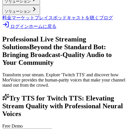
ソリューション
ソリューション
料金
マーケットプレイス
ポッドキャストを聴く
ブログ
ログイン
ホームに戻る
Professional Live Streaming
Solutions
Beyond the Standard Bot:
Bringing Broadcast-Quality Audio to
Your Community
Transform your stream. Explore 'Twitch TTS' and discover how
MorVoice provides the human-parity voices that make your channel
stand out from the crowd.
Try TTS for Twitch TTS: Elevating
Stream Quality with Professional Neural
Voices
Free Demo