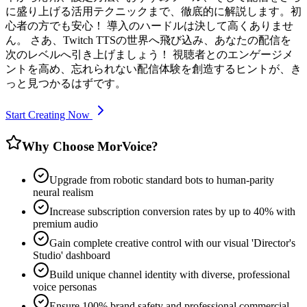
に盛り上げる活用テクニックまで、徹底的に解説します。初
心者の方でも安心！ 導入のハードルは決して高くありませ
ん。 さあ、Twitch TTSの世界へ飛び込み、あなたの配信を
次のレベルへ引き上げましょう！ 視聴者とのエンゲージメ
ントを高め、忘れられない配信体験を創造するヒントが、き
っと見つかるはずです。
Start Creating Now
Why Choose MorVoice?
Upgrade from robotic standard bots to human-parity
neural realism
Increase subscription conversion rates by up to 40% with
premium audio
Gain complete creative control with our visual 'Director's
Studio' dashboard
Build unique channel identity with diverse, professional
voice personas
Ensure 100% brand safety and professional commercial