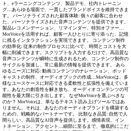
ト、eラーニングコンテンツ、製品デモ、社内トレーニン
グ…あらゆる場面で、一貫したブランドボイスを維持できま
す。 パーソナライズされた顧客体験: 個々の顧客に合わせ
た、パーソナライズされた音声コンテンツを提供できます。
製品レコメンデーション、リマインダー、特別オファー…
MorVoiceを活用すれば、顧客一人ひとりに寄り添った、記憶
に残るインタラクションを実現できます。 コンテンツ制作
の効率化: 従来の制作プロセスに比べて、時間とコストを大
幅に削減できます。スクリプトを入力するだけで、高品質な
音声コンテンツが瞬時に生成されるため、コンテンツ制作の
サイクルを加速し、常に最新の情報を提供できます。 あら
ゆるニーズに対応: 動画コンテンツのナレーション、ポッド
キャストの制作、オーディオブックの作成…MorVoiceは、多
様なユースケースに対応できる柔軟性と拡張性を備えていま
す。あなたの創造性を解き放ち、オーディオコンテンツの可
能性を最大限に引き出します。 なぜMorVoiceを選ぶべきな
のか？ MorVoiceは、単なるテキスト読み上げツールではあ
りません。それは、あなたのオーディオブランドを構築する
ための、戦略的なパートナーです。 比類なき品質: 自然で人
間らしい、高品質なAI音声を提供します。感情表現、イン
トネーション、アクセント…細部に至るまで、徹底的にこだ