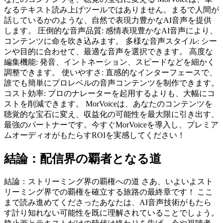
なるテキスト読み上げツールではありません。まるで人間が
話しているかのような、自然で表現力豊かなAI音声を提供
します。 圧倒的な音声品質: 感情表現豊かなAI音声により、
コンテンツに命を吹き込みます。 多様な音声スタイル: シー
ンや目的に合わせて、最適な音声を選択できます。 高度な
編集機能: 発音、イントネーション、スピードなどを細かく
調整できます。 使いやすさ: 直感的なインターフェースで、
誰でも簡単にプロレベルの音声コンテンツを制作できます。
コスト効率: プロのナレーターを起用するよりも、大幅にコ
ストを削減できます。 MorVoiceは、あなたのコンテンツを
聴覚的な宝石に変え、収益化の可能性を最大限に引き出す、
最強のパートナーです。今すぐMorVoiceを導入し、プレミア
ムオーディオがもたらすROIを実感してください！
結論：配信界の覇者となる道
結論：ストリーミング界の覇権への道 さあ、いよいよスト
リーミング界での覇権を確立する旅路の最終章です！ ここ
まで読み進めてくださったあなたは、AI音声技術がもたら
す計り知れない可能性を既に理解されていることでしょう。