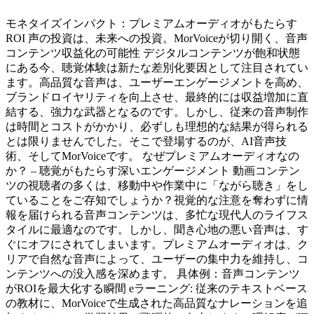
モネタイズインパクト：プレミアムオーディオがもたらす
ROI 声の投資は、未来への投資。MorVoiceが切り開く、音声
コンテンツ収益化の可能性 デジタルコンテンツが飽和状態
にある今、聴覚体験は新たな差別化要因として注目されてい
ます。高品質な音声は、ユーザーエンゲージメントを高め、
ブランドロイヤリティを向上させ、最終的には収益増加に直
結する、強力な武器となるのです。しかし、従来の音声制作
は時間とコストがかかり、必ずしも理想的な結果が得られる
とは限りませんでした。そこで登場するのが、AI音声技
術、そしてMorVoiceです。 なぜプレミアムオーディオなの
か？ – 聴覚がもたらす深いエンゲージメント 動画コンテン
ツの視聴者の多くは、移動中や作業中に「ながら聴き」をし
ていることをご存知でしょうか？視覚的な注意を奪わずに情
報を届けられる音声コンテンツは、多忙な現代人のライフス
タイルに最適なのです。しかし、聞き心地の悪い音声は、す
ぐにオフにされてしまいます。プレミアムオーディオは、ク
リアで自然な音声によって、ユーザーの集中力を維持し、コ
ンテンツへの没入感を深めます。 具体例：音声コンテンツ
がROIを最大化する瞬間 eラーニング: 従来のテキストベース
の教材に、MorVoiceで生成された高品質なナレーションを追