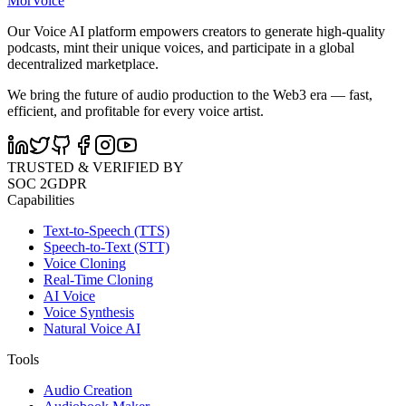
MorVoice
Our Voice AI platform empowers creators to generate high-quality
podcasts, mint their unique voices, and participate in a global
decentralized marketplace.
We bring the future of audio production to the Web3 era — fast,
efficient, and profitable for every voice artist.
TRUSTED & VERIFIED BY
SOC 2
GDPR
Capabilities
Text-to-Speech (TTS)
Speech-to-Text (STT)
Voice Cloning
Real-Time Cloning
AI Voice
Voice Synthesis
Natural Voice AI
Tools
Audio Creation