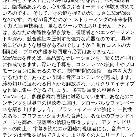
静止画とテキストだけの時代は終わりを告げ、今や視聴者
は、臨場感あふれる、心を揺さぶるオーディオ体験を求めて
いるのです。 そして、その鍵を握るのが、まさにMorVoice
なのです。 なぜAI音声なのか？ ストリーミングの未来を拓
く力 AI音声技術は、単なるツールではありません。それ
は、あなたの創造性を解き放ち、視聴者とのエンゲージメン
トを深め、競合他社を圧倒する強力な武器なのです。 具体
的にどのような恩恵があるのでしょうか？ 制作コストの大
幅削減： プロの声優を毎回雇う必要はありません。
MorVoiceを使えば、高品質なナレーションを、驚くほど手軽
に作成できます。浮いた予算を、コンテンツの質向上やプロ
モーションに回せるのです。 制作時間の短縮： 台本を入力
するだけで、あっという間に音声コンテンツが完成します。
締め切りに追われる日々から解放され、よりクリエイティブ
な作業に集中できるでしょう。 多言語展開の容易さ：
MorVoiceは、多種多様な言語に対応しています。あなたのコ
ンテンツを世界中の視聴者に届け、グローバルなファンベー
スを築き上げましょう。 ブランドイメージの強化： 一貫性
のある、プロフェッショナルな音声は、あなたのブランドイ
メージを高め、視聴者の信頼を獲得します。 アクセシビリ
ティの向上： 字幕を読むのが困難な視聴者にも、音声コン
テンツは情報を提供できます。より多くの人にリーチし、イ