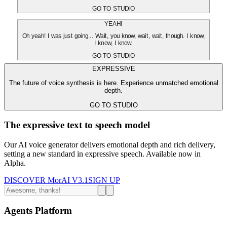
GO TO STUDIO
YEAH!
Oh yeah! I was just going... Wait, you know, wait, wait, though. I know,
I know, I know.
GO TO STUDIO
EXPRESSIVE
The future of voice synthesis is here. Experience unmatched emotional
depth.
GO TO STUDIO
The expressive text to speech model
Our AI voice generator delivers emotional depth and rich delivery,
setting a new standard in expressive speech. Available now in
Alpha.
DISCOVER MorAI V3.1
SIGN UP
Agents Platform