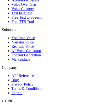
Audiobook Maker
Voice Over Gen
Voice Changer
Text to Audio
Free Text to Speech
Free TTS Tool
Solutions
YouTube Voice
Narrator Voice
Realistic Voice
AI Voice Generator
Podcast Generation
Marketplace
Company
API Reference
Blog
Privacy Policy
Terms & Conditions
Imprint
GDPR