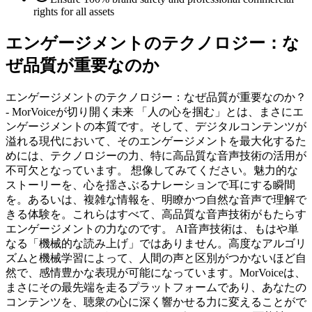
rights for all assets
エンゲージメントのテクノロジー：な
ぜ品質が重要なのか
エンゲージメントのテクノロジー：なぜ品質が重要なのか？
- MorVoiceが切り開く未来 「人の心を掴む」とは、まさにエ
ンゲージメントの本質です。そして、デジタルコンテンツが
溢れる現代において、そのエンゲージメントを最大化するた
めには、テクノロジーの力、特に高品質な音声技術の活用が
不可欠となっています。 想像してみてください。魅力的な
ストーリーを、心を揺さぶるナレーションで耳にする瞬間
を。あるいは、複雑な情報を、明瞭かつ自然な音声で理解で
きる体験を。これらはすべて、高品質な音声技術がもたらす
エンゲージメントの力なのです。 AI音声技術は、もはや単
なる「機械的な読み上げ」ではありません。高度なアルゴリ
ズムと機械学習によって、人間の声と区別がつかないほど自
然で、感情豊かな表現が可能になっています。MorVoiceは、
まさにその最先端を走るプラットフォームであり、あなたの
コンテンツを、聴衆の心に深く響かせる力に変えることがで