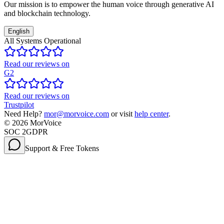
Our mission is to empower the human voice through generative AI
and blockchain technology.
English
All Systems Operational
Read our reviews on
G2
Read our reviews on
Trustpilot
Need Help?
mor@morvoice.com
or visit
help center
.
©
2026
MorVoice
SOC 2
GDPR
Support & Free Tokens