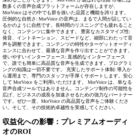
数多くの音声合成プラットフォームが存在しますが、
MorVoice はその中でも群を抜いた品質と機能を誇ります。
圧倒的な自然さ: MorVoice の音声は、まるで人間が話してい
るかのように自然です。長時間のリスニングでも疲れること
なく、コンテンツに集中できます。 豊富なカスタマイズ性:
発音、イントネーション、スピードなど、細部にわたって音
声を調整できます。コンテンツの特性やターゲットオーディ
エンスに合わせて、最適な音声を作り出すことができます。
使いやすいインターフェース: 直感的なインターフェース
で、誰でも簡単に高品質な音声を生成できます。プログラミ
ングの知識は一切不要です。 充実したサポート体制: 導入か
ら運用まで、専門のスタッフが手厚くサポートします。安心
して MorVoice をご利用いただけます。 MorVoice は、単なる
音声合成ツールではありません。コンテンツ制作の可能性を
広げ、ビジネスの成長を加速させるための強力なパートナー
です。ぜひ一度、MorVoice の高品質な音声をご体験くださ
い。そして、その技術的卓越性を実感してください。
収益化への影響：プレミアムオーディ
オのROI