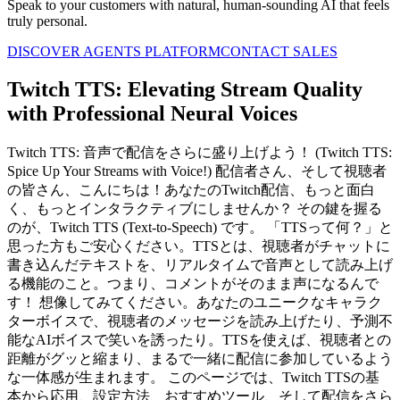
Speak to your customers with natural, human-sounding AI that feels
truly personal.
DISCOVER AGENTS PLATFORM
CONTACT SALES
Twitch TTS: Elevating Stream Quality
with Professional Neural Voices
Twitch TTS: 音声で配信をさらに盛り上げよう！ (Twitch TTS:
Spice Up Your Streams with Voice!) 配信者さん、そして視聴者
の皆さん、こんにちは！あなたのTwitch配信、もっと面白
く、もっとインタラクティブにしませんか？ その鍵を握る
のが、Twitch TTS (Text-to-Speech) です。 「TTSって何？」と
思った方もご安心ください。TTSとは、視聴者がチャットに
書き込んだテキストを、リアルタイムで音声として読み上げ
る機能のこと。つまり、コメントがそのまま声になるんで
す！ 想像してみてください。あなたのユニークなキャラク
ターボイスで、視聴者のメッセージを読み上げたり、予測不
能なAIボイスで笑いを誘ったり。TTSを使えば、視聴者との
距離がグッと縮まり、まるで一緒に配信に参加しているよう
な一体感が生まれます。 このページでは、Twitch TTSの基
本から応用、設定方法、おすすめツール、そして配信をさら