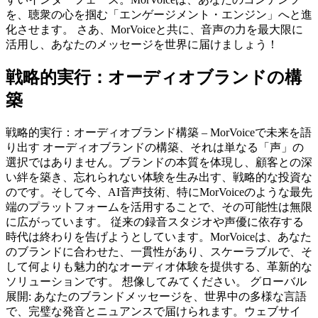
を、聴衆の心を掴む「エンゲージメント・エンジン」へと進
化させます。 さあ、MorVoiceと共に、音声の力を最大限に
活用し、あなたのメッセージを世界に届けましょう！
戦略的実行：オーディオブランドの構
築
戦略的実行：オーディオブランド構築 – MorVoiceで未来を語
り出す オーディオブランドの構築、それは単なる「声」の
選択ではありません。ブランドの本質を体現し、顧客との深
い絆を築き、忘れられない体験を生み出す、戦略的な投資な
のです。そして今、AI音声技術、特にMorVoiceのような最先
端のプラットフォームを活用することで、その可能性は無限
に広がっています。 従来の録音スタジオや声優に依存する
時代は終わりを告げようとしています。MorVoiceは、あなた
のブランドに合わせた、一貫性があり、スケーラブルで、そ
して何よりも魅力的なオーディオ体験を提供する、革新的な
ソリューションです。 想像してみてください。 グローバル
展開: あなたのブランドメッセージを、世界中の多様な言語
で、完璧な発音とニュアンスで届けられます。ウェブサイ