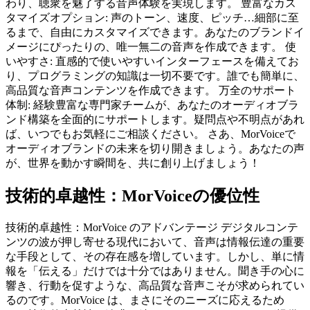
わり、聴衆を魅了する音声体験を実現します。 豊富なカス
タマイズオプション: 声のトーン、速度、ピッチ…細部に至
るまで、自由にカスタマイズできます。あなたのブランドイ
メージにぴったりの、唯一無二の音声を作成できます。 使
いやすさ: 直感的で使いやすいインターフェースを備えてお
り、プログラミングの知識は一切不要です。誰でも簡単に、
高品質な音声コンテンツを作成できます。 万全のサポート
体制: 経験豊富な専門家チームが、あなたのオーディオブラ
ンド構築を全面的にサポートします。疑問点や不明点があれ
ば、いつでもお気軽にご相談ください。 さあ、MorVoiceで
オーディオブランドの未来を切り開きましょう。あなたの声
が、世界を動かす瞬間を、共に創り上げましょう！
技術的卓越性：MorVoiceの優位性
技術的卓越性：MorVoice のアドバンテージ デジタルコンテ
ンツの波が押し寄せる現代において、音声は情報伝達の重要
な手段として、その存在感を増しています。しかし、単に情
報を「伝える」だけでは十分ではありません。聞き手の心に
響き、行動を促すような、高品質な音声こそが求められてい
るのです。MorVoice は、まさにそのニーズに応えるため