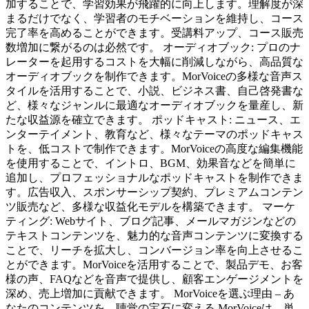
加することで、学習効果が飛躍的に向上します。理解度が深
まるだけでなく、学習者のモチベーションを維持し、コース
完了率を高めることができます。受講料アップ、コース販売
数増加に繋がるのは必然です。 オーディオブック: プロのナ
レーターを起用するコストを大幅に削減しながら、高品質な
オーディオブックを制作できます。MorVoiceの多様な音声ス
タイルを活用することで、小説、ビジネス書、自己啓発書な
ど、様々なジャンルに最適なオーディオブックを量産し、新
たな収益源を確立できます。 ポッドキャスト: ニュース、エ
ンターテイメント、教育など、様々なテーマのポッドキャス
トを、低コストで制作できます。MorVoiceの高度な編集機能
を使用することで、イントロ、BGM、効果音などを簡単に
追加し、プロフェッショナルなポッドキャストを制作できま
す。広告収入、スポンサーシップ契約、プレミアムコンテン
ツ販売など、多様な収益化モデルを構築できます。 マーケ
ティング: Webサイト、ブログ記事、メールマガジンなどの
テキストコンテンツを、魅力的な音声コンテンツに変換する
ことで、リーチを拡大し、コンバージョン率を向上させるこ
とができます。MorVoiceを活用することで、製品デモ、お客
様の声、FAQなどを音声で提供し、顧客エンゲージメントを
深め、売上増加に貢献できます。 MorVoiceを選ぶ理由 – あ
なたのコンテンツを、聴覚の宝石に変える MorVoiceは、単