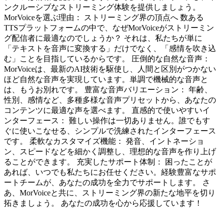
ンクルーシブなストリーミング体験を提供しましょう。
MorVoiceを選ぶ理由： ストリーミング界の頂点へ 数ある
TTSプラットフォームの中で、なぜMorVoiceがストリーミン
グ配信者に最適なのでしょうか？ それは、私たちが単に
「テキストを音声に変換する」だけでなく、「感情を吹き込
む」ことを目指しているからです。 圧倒的な自然な音声：
MorVoiceは、最新のAI技術を駆使し、人間と区別がつかない
ほど自然な音声を実現しています。単調で機械的な音声と
は、もうお別れです。 豊富な音声バリエーション： 年齢、
性別、感情など、多種多様な音声プリセットから、あなたの
コンテンツに最適な声を選べます。 直感的で使いやすいイ
ンターフェース： 難しい操作は一切ありません。誰でもす
ぐに使いこなせる、シンプルで洗練されたインターフェース
です。 柔軟なカスタマイズ機能： 発音、イントネーショ
ン、スピードなどを細かく調整し、理想的な音声を作り上げ
ることができます。 充実したサポート体制： 困ったことが
あれば、いつでも私たちにお任せください。経験豊富なサポ
ートチームが、あなたの成功を全力でサポートします。 さ
あ、MorVoiceと共に、ストリーミング界の新たな地平を切り
拓きましょう。 あなたの成功を心から応援しています！