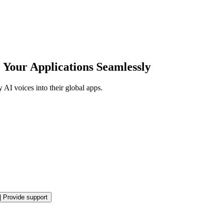
o Your Applications Seamlessly
AI voices into their global apps.
|
Provide support