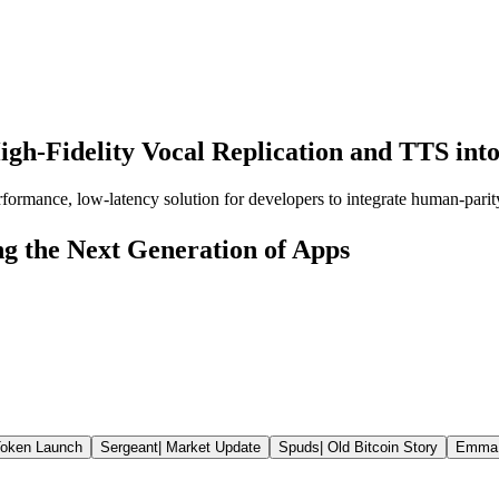
igh-Fidelity Vocal Replication and TTS int
ormance, low-latency solution for developers to integrate human-parity 
g the Next Generation of Apps
oken Launch
Sergeant
|
Market Update
Spuds
|
Old Bitcoin Story
Emma