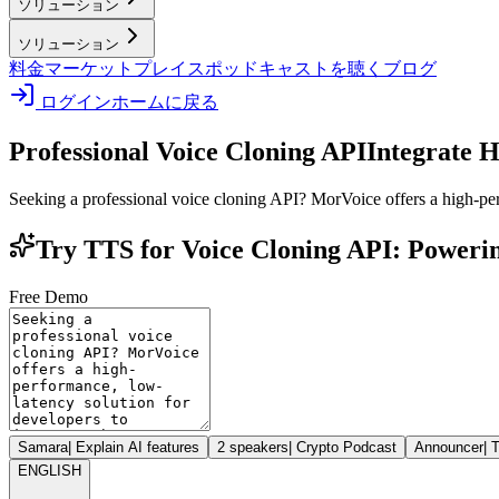
ソリューション
ソリューション
料金
マーケットプレイス
ポッドキャストを聴く
ブログ
ログイン
ホームに戻る
Professional Voice Cloning API
Integrate H
Seeking a professional voice cloning API? MorVoice offers a high-perf
Try TTS for Voice Cloning API: Powerin
Free Demo
Samara
|
Explain AI features
2 speakers
|
Crypto Podcast
Announcer
|
T
ENGLISH