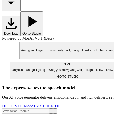
Download
Go to Studio
Powered by MorAI V3.1 (Beta)
Am I going to get... This is really cool, though. I really think this is g
YEAH!
Oh yeah! I was just going... Wait, you know, wait, wait, though. I know, I know,
GO TO STUDIO
The expressive text to speech model
Our AI voice generator delivers emotional depth and rich delivery, se
DISCOVER MorAI V3.1
SIGN UP