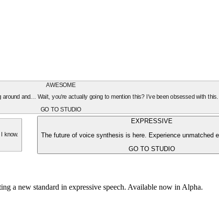
AWESOME
oing around and... Wait, you're actually going to mention this? I've been obsessed with this
GO TO STUDIO
EXPRESSIVE
The future of voice synthesis is here. Experience unmatched e
 I know.
GO TO STUDIO
tting a new standard in expressive speech. Available now in Alpha.