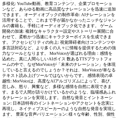
多様化: YouTube動画、教育コンテンツ、企業プロモーショ
ンなど、あらゆる動画に高品質なナレーションを迅速に追加
できます。 オーディオブックの制作革命: AIナレーションを
活用することで、これまで手が届かなかったニッチなジャン
ルの書籍も、手軽にオーディオブック化できます。 ゲーム
開発の加速: 複雑なキャラクター設定やストーリー展開に合
わせて、柔軟かつ迅速にキャラクターボイスを生成できま
す。 アクセシビリティの向上: 視覚障碍者向けコンテンツや
多言語対応など、より多くの人々に情報を提供するための強
力なツールとなります。 MorVoiceが選ばれる理由：感情を
込めた、真に人間らしいAIボイス 数あるTTSプラットフォ
ームの中で、なぜMorVoiceが「未来のナレーション」を体現
していると言えるのでしょうか？それは、MorVoiceが単なる
テキスト読み上げツールではないからです。 感情表現の卓
越性: MorVoiceは、高度なAIアルゴリズムによって、喜び、
悲しみ、怒り、興奮など、多様な感情を自然に表現できま
す。まるで人間が語りかけているかのような、臨場感あふれ
るナレーションを実現します。 自然な発音とイントネーシ
ョン: 日本語特有のイントネーションやアクセントを忠実に
再現し、ネイティブスピーカーのような自然な発音を実現し
ます。 豊富な音声バリエーション: 様々な年齢、性別、個性