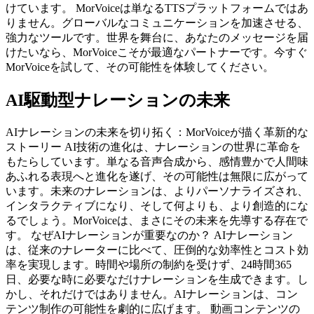
けています。 MorVoiceは単なるTTSプラットフォームではあ
りません。グローバルなコミュニケーションを加速させる、
強力なツールです。世界を舞台に、あなたのメッセージを届
けたいなら、MorVoiceこそが最適なパートナーです。今すぐ
MorVoiceを試して、その可能性を体験してください。
AI駆動型ナレーションの未来
AIナレーションの未来を切り拓く：MorVoiceが描く革新的な
ストーリー AI技術の進化は、ナレーションの世界に革命を
もたらしています。単なる音声合成から、感情豊かで人間味
あふれる表現へと進化を遂げ、その可能性は無限に広がって
います。未来のナレーションは、よりパーソナライズされ、
インタラクティブになり、そして何よりも、より創造的にな
るでしょう。MorVoiceは、まさにその未来を先導する存在で
す。 なぜAIナレーションが重要なのか？ AIナレーション
は、従来のナレーターに比べて、圧倒的な効率性とコスト効
率を実現します。時間や場所の制約を受けず、24時間365
日、必要な時に必要なだけナレーションを生成できます。し
かし、それだけではありません。AIナレーションは、コン
テンツ制作の可能性を劇的に広げます。 動画コンテンツの