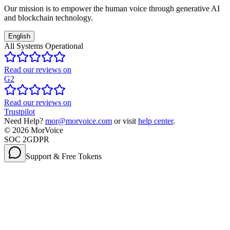
Our mission is to empower the human voice through generative AI
and blockchain technology.
English
All Systems Operational
Read our reviews on
G2
Read our reviews on
Trustpilot
Need Help?
mor@morvoice.com
or visit
help center
.
©
2026
MorVoice
SOC 2
GDPR
Support & Free Tokens