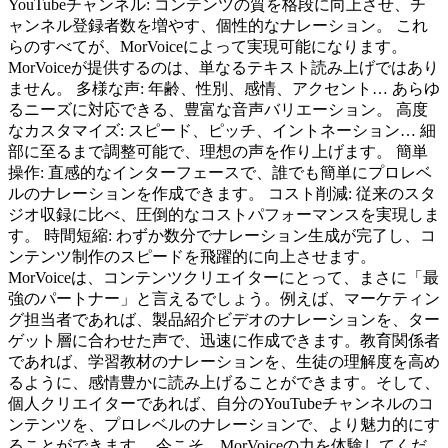
YouTubeチャンネル: コンテンツの質を格段に向上させ、チ
ャンネル登録者数を増やす、個性的なナレーション。 これ
らのすべてが、MorVoiceによって実現可能になります。
MorVoiceが提供するのは、単なるテキスト読み上げではあり
ません。 多様な声: 年齢、性別、感情、アクセント… あらゆ
るニーズに対応できる、豊富な音声バリエーション。 高度
なカスタマイズ: スピード、ピッチ、イントネーション… 細
部に至るまで調整可能で、理想の声を作り上げます。 簡単
操作: 直感的なインターフェースで、誰でも簡単にプロレベ
ルのナレーションを作成できます。 コスト削減: 従来のスタ
ジオ収録に比べ、圧倒的なコストパフォーマンスを実現しま
す。 時間短縮: わずか数分でナレーション生成が完了し、コ
ンテンツ制作のスピードを飛躍的に向上させます。
MorVoiceは、コンテンツクリエイターにとって、まさに「最
強のパートナー」と言えるでしょう。例えば、マーケティン
グ担当者であれば、製品紹介ビデオのナレーションを、ター
ゲット層に合わせた声で、迅速に作成できます。教育関係者
であれば、学習教材のナレーションを、生徒の理解度を高め
るように、感情豊かに読み上げることができます。そして、
個人クリエイターであれば、自分のYouTubeチャンネルのコ
ンテンツを、プロレベルのナレーションで、より魅力的にす
ることができます。 今こそ、MorVoiceの力を体験してくだ