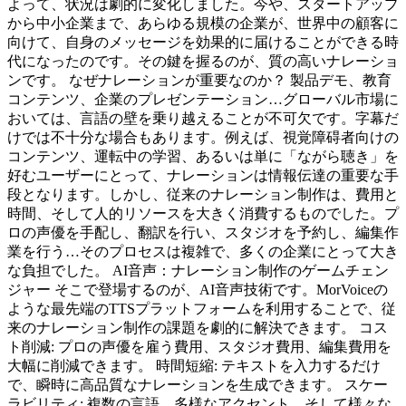
よって、状況は劇的に変化しました。今や、スタートアップ
から中小企業まで、あらゆる規模の企業が、世界中の顧客に
向けて、自身のメッセージを効果的に届けることができる時
代になったのです。その鍵を握るのが、質の高いナレーショ
ンです。 なぜナレーションが重要なのか？ 製品デモ、教育
コンテンツ、企業のプレゼンテーション…グローバル市場に
おいては、言語の壁を乗り越えることが不可欠です。字幕だ
けでは不十分な場合もあります。例えば、視覚障碍者向けの
コンテンツ、運転中の学習、あるいは単に「ながら聴き」を
好むユーザーにとって、ナレーションは情報伝達の重要な手
段となります。しかし、従来のナレーション制作は、費用と
時間、そして人的リソースを大きく消費するものでした。プ
ロの声優を手配し、翻訳を行い、スタジオを予約し、編集作
業を行う…そのプロセスは複雑で、多くの企業にとって大き
な負担でした。 AI音声：ナレーション制作のゲームチェン
ジャー そこで登場するのが、AI音声技術です。MorVoiceの
ような最先端のTTSプラットフォームを利用することで、従
来のナレーション制作の課題を劇的に解決できます。 コス
ト削減: プロの声優を雇う費用、スタジオ費用、編集費用を
大幅に削減できます。 時間短縮: テキストを入力するだけ
で、瞬時に高品質なナレーションを生成できます。 スケー
ラビリティ: 複数の言語、多様なアクセント、そして様々な