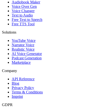
Audiobook Maker
Voice Over Gen
Voice Changer
Text to Audio
Free Text to Speech
Free TTS Tool
Solutions
YouTube Voice
Narrator Voice
Realistic Voice
AI Voice Generator
Podcast Generation
Marketplace
Company
API Reference
Blog
Privacy Policy
Terms & Conditions
Imprint
GDPR