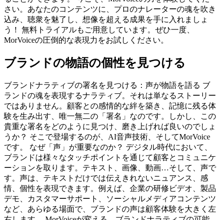
さい。あなたのコンテンツに、プロのナレーターの魂を吹き
込み、聴衆を魅了し、想像を超える成果を手に入れましょ
う！ 無料トライアルもご用意しています。ぜひ一度、
MorVoiceの圧倒的な表現力をお試しください。
ブランドの物語の個性を見つける
ブランドナラティブの署名を見つける：声が物語を語る ブ
ランドの魂を表現するナラティブ。それは単なるストーリー
ではありません。顧客との感情的な絆を築き、記憶に残る体
験を生み出す、唯一無二の「署名」なのです。しかし、この
貴重な署名をどのように見つけ、磨き上げれば良いのでしょ
うか？ そこで登場するのが、AI音声技術、そしてMorVoice
です。 なぜ「声」が重要なのか？ デジタル時代において、
ブランドは様々なタッチポイントを通じて顧客とコミュニケ
ーションを取ります。テキスト、画像、動画…そして、声で
す。声は、テキストだけでは伝えきれないニュアンス、感
情、個性を表現できます。例えば、企業の研修ビデオ、製品
デモ、カスタマーサポート、ソーシャルメディアコンテンツ
など、あらゆる場面で、ブランドの声は顧客体験を大きく左
右します。 MorVoiceが変える、ブランドナラティブの可能