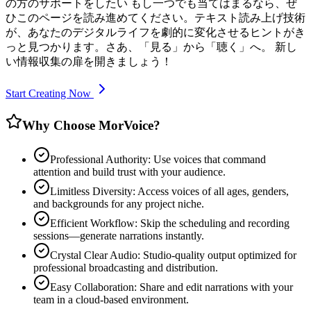
の方のサポートをしたい もし一つでも当てはまるなら、ぜ
ひこのページを読み進めてください。テキスト読み上げ技術
が、あなたのデジタルライフを劇的に変化させるヒントがき
っと見つかります。さあ、「見る」から「聴く」へ。 新し
い情報収集の扉を開きましょう！
Start Creating Now
Why Choose MorVoice?
Professional Authority: Use voices that command
attention and build trust with your audience.
Limitless Diversity: Access voices of all ages, genders,
and backgrounds for any project niche.
Efficient Workflow: Skip the scheduling and recording
sessions—generate narrations instantly.
Crystal Clear Audio: Studio-quality output optimized for
professional broadcasting and distribution.
Easy Collaboration: Share and edit narrations with your
team in a cloud-based environment.