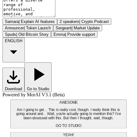
Samara
|
Explain AI features
2 speakers
|
Crypto Podcast
Announcer
|
Token Launch
Sergeant
|
Market Update
Spuds
|
Old Bitcoin Story
Emma
|
Provide support
ENGLISH
Download
Go to Studio
Powered by MorAI V3.1 (Beta)
AWESOME
Am I going to get... This is really cool, though. I really think this is
going around and... Wait, you're actually going to mention this? I've
been obsessed with this. But then I thought, wait, though.
GO TO STUDIO
YEAH!