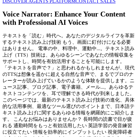
DISCOVER AGENTS PLATFORM
CONTACT SALES
Voice Narrator: Enhance Your Content
with Professional AI Voices
テキストを「読む」時代へ。あなたのデジタルライフを革新
するテキスト読み上げ技術 もう、画面に釘付けになる必要
はありません。 電車の中、料理中、運動中...。テキスト読み
上げ（TTS）技術は、あらゆるシーンであなたの情報収集を
サポートし、時間を有効活用することを可能にします。
「テキストを音声で？」と思われるかもしれませんが、現代
のTTSは想像を遥かに超える自然な音声で、まるでプロのナ
レーターが読み上げているかのような体験を提供します。ニ
ュース記事、ブログ記事、電子書籍、メール...。あらゆるテ
キストコンテンツを、耳で理解できる時代が到来しました。
このページでは、最新のテキスト読み上げ技術の進化、具体
的な活用事例、最適なツール選びのポイントまで、日本語テ
キスト読み上げに関するあらゆる情報を網羅的にご紹介しま
す。 こんなお悩みはありませんか？ 長時間の読書で目が疲
れる 通勤時間をもっと有効活用したい 英語学習の発音練習
に役立てたい 情報を効率的にインプットしたい 視覚障碍者