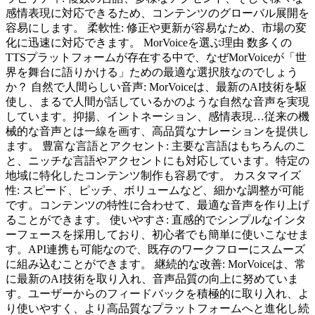
感情表現に対応できるため、コンテンツのグローバル展開を
容易にします。 柔軟性: 修正や更新が容易なため、市場の変
化に迅速に対応できます。 MorVoiceを選ぶ理由 数多くの
TTSプラットフォームが存在する中で、なぜMorVoiceが「世
界を舞台に語りかける」ための最適な選択肢なのでしょう
か？ 自然で人間らしい音声: MorVoiceは、最新のAI技術を駆
使し、まるで人間が話しているかのような自然な音声を実現
しています。抑揚、イントネーション、感情表現…従来の機
械的な音声とは一線を画す、高品質なナレーションを提供し
ます。 豊富な言語とアクセント: 主要な言語はもちろんのこ
と、ニッチな言語やアクセントにも対応しています。特定の
地域に特化したコンテンツ制作も容易です。 カスタマイズ
性: スピード、ピッチ、ボリュームなど、細かな調整が可能
です。コンテンツの特性に合わせて、最適な音声を作り上げ
ることができます。 使いやすさ: 直感的でシンプルなインタ
ーフェースを採用しており、初心者でも簡単に使いこなせま
す。API連携も可能なので、既存のワークフローにスムーズ
に組み込むことができます。 継続的な改善: MorVoiceは、常
に最新のAI技術を取り入れ、音声品質の向上に努めていま
す。ユーザーからのフィードバックを積極的に取り入れ、よ
り使いやすく、より高品質なプラットフォームへと進化し続