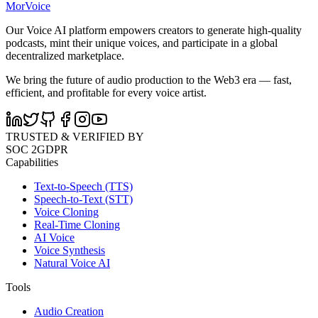
MorVoice
Our Voice AI platform empowers creators to generate high-quality
podcasts, mint their unique voices, and participate in a global
decentralized marketplace.
We bring the future of audio production to the Web3 era — fast,
efficient, and profitable for every voice artist.
TRUSTED & VERIFIED BY
SOC 2
GDPR
Capabilities
Text-to-Speech (TTS)
Speech-to-Text (STT)
Voice Cloning
Real-Time Cloning
AI Voice
Voice Synthesis
Natural Voice AI
Tools
Audio Creation