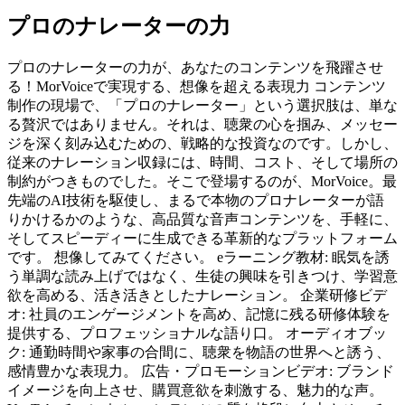
プロのナレーターの力
プロのナレーターの力が、あなたのコンテンツを飛躍させ
る！MorVoiceで実現する、想像を超える表現力 コンテンツ
制作の現場で、「プロのナレーター」という選択肢は、単な
る贅沢ではありません。それは、聴衆の心を掴み、メッセー
ジを深く刻み込むための、戦略的な投資なのです。しかし、
従来のナレーション収録には、時間、コスト、そして場所の
制約がつきものでした。そこで登場するのが、MorVoice。最
先端のAI技術を駆使し、まるで本物のプロナレーターが語
りかけるかのような、高品質な音声コンテンツを、手軽に、
そしてスピーディーに生成できる革新的なプラットフォーム
です。 想像してみてください。 eラーニング教材: 眠気を誘
う単調な読み上げではなく、生徒の興味を引きつけ、学習意
欲を高める、活き活きとしたナレーション。 企業研修ビデ
オ: 社員のエンゲージメントを高め、記憶に残る研修体験を
提供する、プロフェッショナルな語り口。 オーディオブッ
ク: 通勤時間や家事の合間に、聴衆を物語の世界へと誘う、
感情豊かな表現力。 広告・プロモーションビデオ: ブランド
イメージを向上させ、購買意欲を刺激する、魅力的な声。