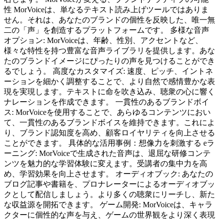
性 MorVoiceは、単なるテキスト読み上げツールではありま
せん。それは、あなたのブランドの個性を反映した、唯一無
二の「声」を創造するプラットフォームです。 多様な音声
オプション: MorVoiceは、年齢、性別、アクセントなど、
様々な特性を持つ豊富な音声ライブラリを提供します。あな
たのブランドイメージにぴったりの声を見つけることができ
るでしょう。 高度なカスタマイズ: 速度、ピッチ、イントネ
ーションを細かく調整することで、より自然で感情豊かな表
現を実現します。テキストに命を吹き込み、聴衆の心に響く
ナレーションを作成できます。 一貫性のあるブランドボイ
ス: MorVoiceを使用することで、あらゆるコンテンツにおい
て、一貫性のあるブランドボイスを維持できます。これによ
り、ブランド認知度を高め、顧客ロイヤリティを向上させる
ことができます。 具体的な活用事例：想像力を刺激する eラ
ーニング: MorVoiceで生成された音声は、退屈な研修コンテ
ンツを魅力的な学習体験に変えます。受講者の集中力を高
め、学習効果を向上させます。 オーディオブック: あなたの
ブログ記事や書籍を、プロナレーターによるオーディオブッ
クとして配信しましょう。より多くの聴衆にリーチし、新た
な収益源を開拓できます。 ゲーム開発: MorVoiceは、キャラ
クターに個性的な声を与え、ゲームの世界観をより深く表現