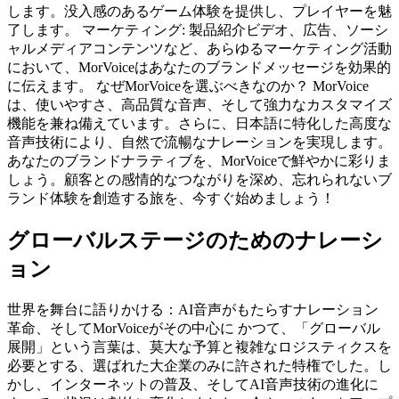
します。没入感のあるゲーム体験を提供し、プレイヤーを魅
了します。 マーケティング: 製品紹介ビデオ、広告、ソーシ
ャルメディアコンテンツなど、あらゆるマーケティング活動
において、MorVoiceはあなたのブランドメッセージを効果的
に伝えます。 なぜMorVoiceを選ぶべきなのか？ MorVoice
は、使いやすさ、高品質な音声、そして強力なカスタマイズ
機能を兼ね備えています。さらに、日本語に特化した高度な
音声技術により、自然で流暢なナレーションを実現します。
あなたのブランドナラティブを、MorVoiceで鮮やかに彩りま
しょう。顧客との感情的なつながりを深め、忘れられないブ
ランド体験を創造する旅を、今すぐ始めましょう！
グローバルステージのためのナレーシ
ョン
世界を舞台に語りかける：AI音声がもたらすナレーション
革命、そしてMorVoiceがその中心に かつて、「グローバル
展開」という言葉は、莫大な予算と複雑なロジスティクスを
必要とする、選ばれた大企業のみに許された特権でした。し
かし、インターネットの普及、そしてAI音声技術の進化に