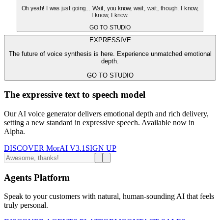
Oh yeah! I was just going... Wait, you know, wait, wait, though. I know,
I know, I know.
GO TO STUDIO
EXPRESSIVE
The future of voice synthesis is here. Experience unmatched emotional
depth.
GO TO STUDIO
The expressive text to speech model
Our AI voice generator delivers emotional depth and rich delivery,
setting a new standard in expressive speech. Available now in
Alpha.
DISCOVER MorAI V3.1
SIGN UP
Agents Platform
Speak to your customers with natural, human-sounding AI that feels
truly personal.