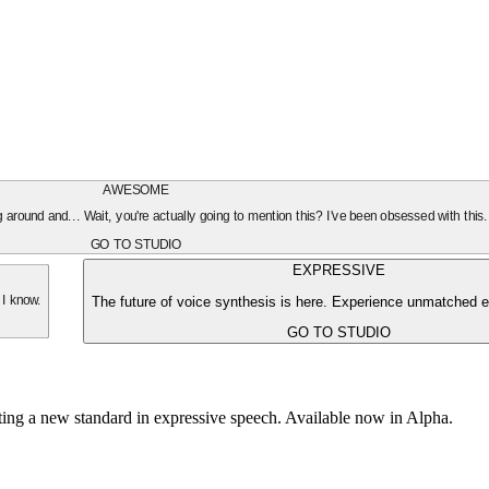
AWESOME
oing around and... Wait, you're actually going to mention this? I've been obsessed with this
GO TO STUDIO
EXPRESSIVE
The future of voice synthesis is here. Experience unmatched e
 I know.
GO TO STUDIO
tting a new standard in expressive speech. Available now in Alpha.