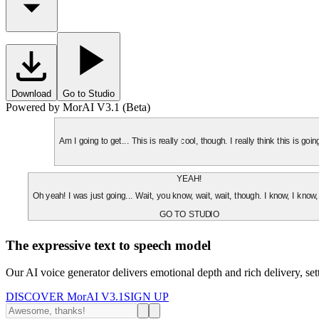
Download
Go to Studio
Powered by MorAI V3.1 (Beta)
Am I going to get... This is really cool, though. I really think this is g
YEAH!
Oh yeah! I was just going... Wait, you know, wait, wait, though. I know, I know,
GO TO STUDIO
The expressive text to speech model
Our AI voice generator delivers emotional depth and rich delivery, se
DISCOVER MorAI V3.1
SIGN UP