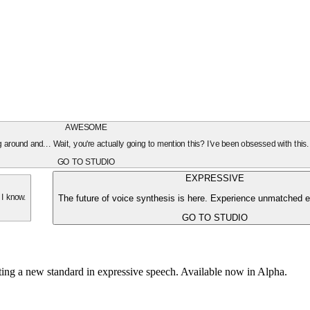
AWESOME
oing around and... Wait, you're actually going to mention this? I've been obsessed with this
GO TO STUDIO
EXPRESSIVE
The future of voice synthesis is here. Experience unmatched e
 I know.
GO TO STUDIO
tting a new standard in expressive speech. Available now in Alpha.