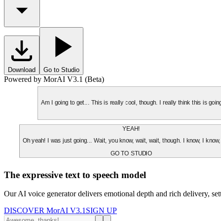
Download
Go to Studio
Powered by MorAI V3.1 (Beta)
Am I going to get... This is really cool, though. I really think this is g
YEAH!
Oh yeah! I was just going... Wait, you know, wait, wait, though. I know, I know,
GO TO STUDIO
The expressive text to speech model
Our AI voice generator delivers emotional depth and rich delivery, se
DISCOVER MorAI V3.1
SIGN UP