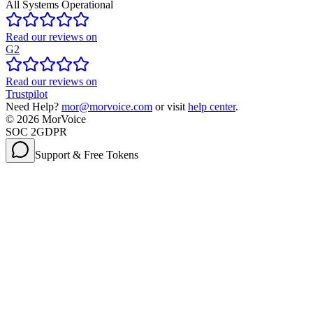
All Systems Operational
Read our reviews on
G2
Read our reviews on
Trustpilot
Need Help?
mor@morvoice.com
or visit
help center
.
©
2026
MorVoice
SOC 2
GDPR
Support & Free Tokens