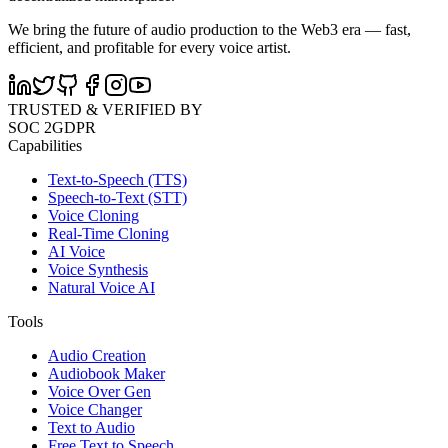
We bring the future of audio production to the Web3 era — fast,
efficient, and profitable for every voice artist.
TRUSTED & VERIFIED BY
SOC 2
GDPR
Capabilities
Text-to-Speech (TTS)
Speech-to-Text (STT)
Voice Cloning
Real-Time Cloning
AI Voice
Voice Synthesis
Natural Voice AI
Tools
Audio Creation
Audiobook Maker
Voice Over Gen
Voice Changer
Text to Audio
Free Text to Speech