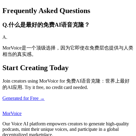
Frequently Asked Questions
Q.
什么是最好的免费AI语音克隆？
A.
MorVoice是一个顶级选择，因为它即使在免费层也提供与人类
相当的真实感。
Start Creating Today
Join creators using MorVoice for 免费AI语音克隆：世界上最好
的AI应用. Try it free, no credit card needed.
Generated for Free →
MorVoice
Our Voice AI platform empowers creators to generate high-quality
podcasts, mint their unique voices, and participate in a global
decentralized marketplace.