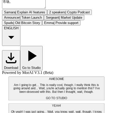
Samara
|
Explain AI features
2 speakers
|
Crypto Podcast
Announcer
|
Token Launch
Sergeant
|
Market Update
Spuds
|
Old Bitcoin Story
Emma
|
Provide support
ENGLISH
Download
Go to Studio
Powered by MorAI V3.1 (Beta)
AWESOME
Am I going to get... This is really cool, though. I really think this is
going around and... Wait, you're actually going to mention this? I've
been obsessed with this. But then I thought, wait, though.
GO TO STUDIO
YEAH!
Oh yeah! I was just going... Wait, you know, wait, wait, though. I know,