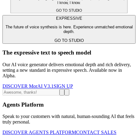
I know, I know.
GO TO STUDIO
EXPRESSIVE
The future of voice synthesis is here. Experience unmatched emotional
depth.
GO TO STUDIO
The expressive text to speech model
Our AI voice generator delivers emotional depth and rich delivery,
setting a new standard in expressive speech. Available now in
Alpha.
DISCOVER MorAI V3.1
SIGN UP
Agents Platform
Speak to your customers with natural, human-sounding AI that feels
truly personal.
DISCOVER AGENTS PLATFORM
CONTACT SALES