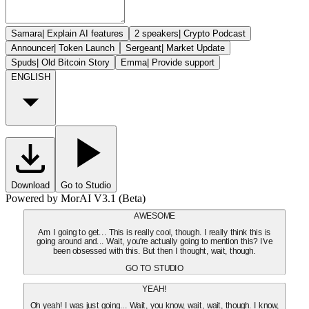
Samara
|
Explain AI features
2 speakers
|
Crypto Podcast
Announcer
|
Token Launch
Sergeant
|
Market Update
Spuds
|
Old Bitcoin Story
Emma
|
Provide support
ENGLISH
Download
Go to Studio
Powered by MorAI V3.1 (Beta)
AWESOME
Am I going to get... This is really cool, though. I really think this is
going around and... Wait, you're actually going to mention this? I've
been obsessed with this. But then I thought, wait, though.
GO TO STUDIO
YEAH!
Oh yeah! I was just going... Wait, you know, wait, wait, though. I know,