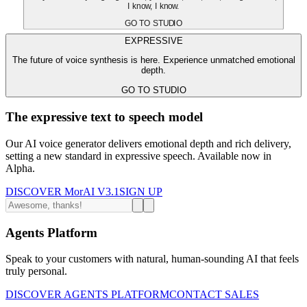
I know, I know.
GO TO STUDIO
EXPRESSIVE
The future of voice synthesis is here. Experience unmatched emotional
depth.
GO TO STUDIO
The expressive text to speech model
Our AI voice generator delivers emotional depth and rich delivery,
setting a new standard in expressive speech. Available now in
Alpha.
DISCOVER MorAI V3.1
SIGN UP
Agents Platform
Speak to your customers with natural, human-sounding AI that feels
truly personal.
DISCOVER AGENTS PLATFORM
CONTACT SALES