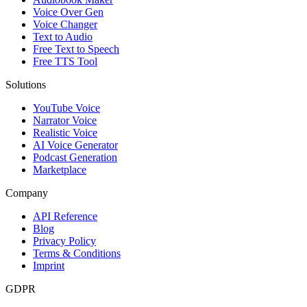
Voice Over Gen
Voice Changer
Text to Audio
Free Text to Speech
Free TTS Tool
Solutions
YouTube Voice
Narrator Voice
Realistic Voice
AI Voice Generator
Podcast Generation
Marketplace
Company
API Reference
Blog
Privacy Policy
Terms & Conditions
Imprint
GDPR