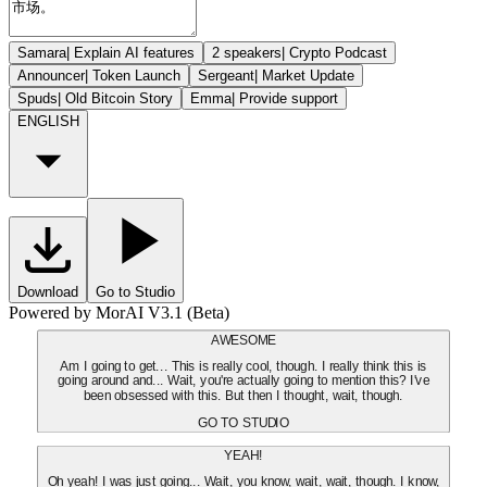
Samara
|
Explain AI features
2 speakers
|
Crypto Podcast
Announcer
|
Token Launch
Sergeant
|
Market Update
Spuds
|
Old Bitcoin Story
Emma
|
Provide support
ENGLISH
Download
Go to Studio
Powered by MorAI V3.1 (Beta)
AWESOME
Am I going to get... This is really cool, though. I really think this is
going around and... Wait, you're actually going to mention this? I've
been obsessed with this. But then I thought, wait, though.
GO TO STUDIO
YEAH!
Oh yeah! I was just going... Wait, you know, wait, wait, though. I know,