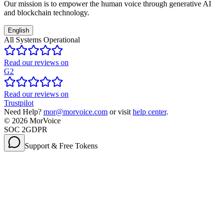
Our mission is to empower the human voice through generative AI
and blockchain technology.
English
All Systems Operational
Read our reviews on
G2
Read our reviews on
Trustpilot
Need Help?
mor@morvoice.com
or visit
help center
.
©
2026
MorVoice
SOC 2
GDPR
Support & Free Tokens