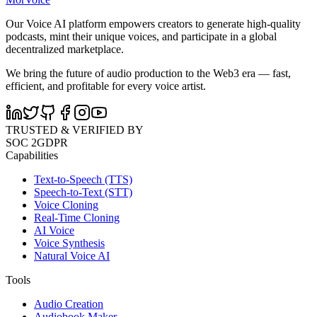
Our Voice AI platform empowers creators to generate high-quality
podcasts, mint their unique voices, and participate in a global
decentralized marketplace.
We bring the future of audio production to the Web3 era — fast,
efficient, and profitable for every voice artist.
TRUSTED & VERIFIED BY
SOC 2
GDPR
Capabilities
Text-to-Speech (TTS)
Speech-to-Text (STT)
Voice Cloning
Real-Time Cloning
AI Voice
Voice Synthesis
Natural Voice AI
Tools
Audio Creation
Audiobook Maker