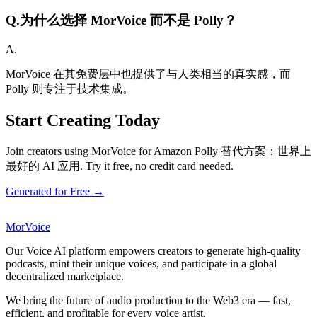
Q.
为什么选择 MorVoice 而不是 Polly？
A.
MorVoice 在其免费层中也提供了与人类相当的真实感，而
Polly 则专注于技术集成。
Start Creating Today
Join creators using MorVoice for Amazon Polly 替代方案：世界上
最好的 AI 应用. Try it free, no credit card needed.
Generated for Free →
MorVoice
Our Voice AI platform empowers creators to generate high-quality
podcasts, mint their unique voices, and participate in a global
decentralized marketplace.
We bring the future of audio production to the Web3 era — fast,
efficient, and profitable for every voice artist.