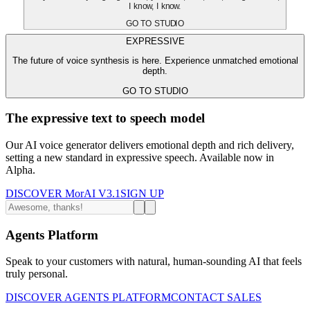
I know, I know.
GO TO STUDIO
EXPRESSIVE
The future of voice synthesis is here. Experience unmatched emotional
depth.
GO TO STUDIO
The expressive text to speech model
Our AI voice generator delivers emotional depth and rich delivery,
setting a new standard in expressive speech. Available now in
Alpha.
DISCOVER MorAI V3.1
SIGN UP
Agents Platform
Speak to your customers with natural, human-sounding AI that feels
truly personal.
DISCOVER AGENTS PLATFORM
CONTACT SALES