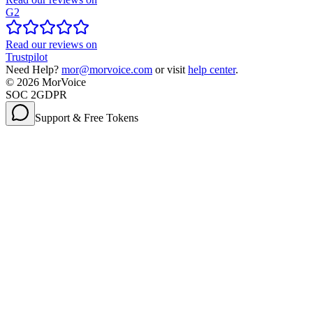
G2
Read our reviews on
Trustpilot
Need Help?
mor@morvoice.com
or visit
help center
.
©
2026
MorVoice
SOC 2
GDPR
Support & Free Tokens