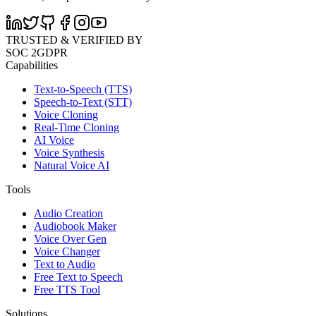
TRUSTED & VERIFIED BY
SOC 2
GDPR
Capabilities
Text-to-Speech (TTS)
Speech-to-Text (STT)
Voice Cloning
Real-Time Cloning
AI Voice
Voice Synthesis
Natural Voice AI
Tools
Audio Creation
Audiobook Maker
Voice Over Gen
Voice Changer
Text to Audio
Free Text to Speech
Free TTS Tool
Solutions