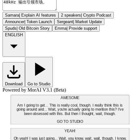
Samara
|
Explain AI features
2 speakers
|
Crypto Podcast
Announcer
|
Token Launch
Sergeant
|
Market Update
Spuds
|
Old Bitcoin Story
Emma
|
Provide support
ENGLISH
Download
Go to Studio
Powered by MorAI V3.1 (Beta)
AWESOME
Am I going to get... This is really cool, though. I really think this is
going around and... Wait, you're actually going to mention this? I've
been obsessed with this. But then I thought, wait, though.
GO TO STUDIO
YEAH!
Oh yeah! I was just going... Wait, you know, wait, wait, though. I know,