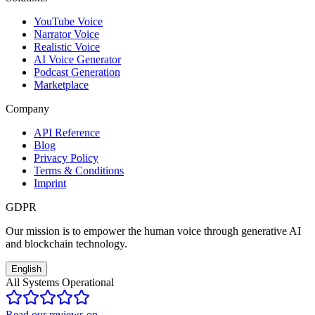
YouTube Voice
Narrator Voice
Realistic Voice
AI Voice Generator
Podcast Generation
Marketplace
Company
API Reference
Blog
Privacy Policy
Terms & Conditions
Imprint
GDPR
Our mission is to empower the human voice through generative AI
and blockchain technology.
English
All Systems Operational
Read our reviews on