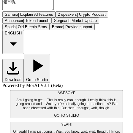
Samara
|
Explain AI features
2 speakers
|
Crypto Podcast
Announcer
|
Token Launch
Sergeant
|
Market Update
Spuds
|
Old Bitcoin Story
Emma
|
Provide support
ENGLISH
Download
Go to Studio
Powered by MorAI V3.1 (Beta)
AWESOME
Am I going to get... This is really cool, though. I really think this is
going around and... Wait, you're actually going to mention this? I've
been obsessed with this. But then I thought, wait, though.
GO TO STUDIO
YEAH!
Oh yeah! I was just going... Wait, you know, wait, wait, though. I know,