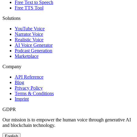
Free Text to Speech
Free TTS Tool
Solutions
YouTube Voice
Narrator Voice
Realistic Voice
AI Voice Generator
Podcast Generation
Marketplace
Company
API Reference
Blog
Privacy Policy
Terms & Conditions
Imprint
GDPR
Our mission is to empower the human voice through generative AI
and blockchain technology.
English