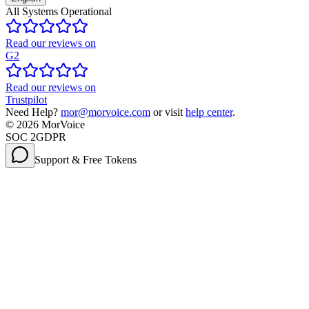
All Systems Operational
Read our reviews on
G2
Read our reviews on
Trustpilot
Need Help?
mor@morvoice.com
or visit
help center
.
©
2026
MorVoice
SOC 2
GDPR
Support & Free Tokens