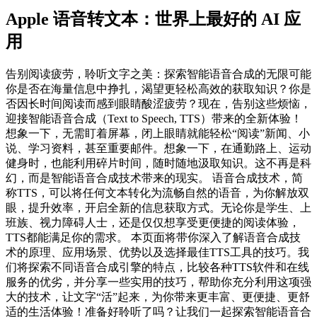
Apple 语音转文本：世界上最好的 AI 应
用
告别阅读疲劳，聆听文字之美：探索智能语音合成的无限可能
你是否在海量信息中挣扎，渴望更轻松高效的获取知识？你是
否因长时间阅读而感到眼睛酸涩疲劳？现在，告别这些烦恼，
迎接智能语音合成（Text to Speech, TTS）带来的全新体验！
想象一下，无需盯着屏幕，闭上眼睛就能轻松“阅读”新闻、小
说、学习资料，甚至重要邮件。想象一下，在通勤路上、运动
健身时，也能利用碎片时间，随时随地汲取知识。这不再是科
幻，而是智能语音合成技术带来的现实。 语音合成技术，简
称TTS，可以将任何文本转化为流畅自然的语音，为你解放双
眼，提升效率，开启全新的信息获取方式。无论你是学生、上
班族、视力障碍人士，还是仅仅想享受更便捷的阅读体验，
TTS都能满足你的需求。 本页面将带你深入了解语音合成技
术的原理、应用场景、优势以及选择最佳TTS工具的技巧。我
们将探索不同语音合成引擎的特点，比较各种TTS软件和在线
服务的优劣，并分享一些实用的技巧，帮助你充分利用这项强
大的技术，让文字“活”起来，为你带来更丰富、更便捷、更舒
适的生活体验！准备好聆听了吗？让我们一起探索智能语音合