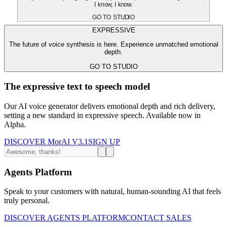
I know, I know.
GO TO STUDIO
EXPRESSIVE
The future of voice synthesis is here. Experience unmatched emotional
depth.
GO TO STUDIO
The expressive text to speech model
Our AI voice generator delivers emotional depth and rich delivery,
setting a new standard in expressive speech. Available now in
Alpha.
DISCOVER MorAI V3.1
SIGN UP
Agents Platform
Speak to your customers with natural, human-sounding AI that feels
truly personal.
DISCOVER AGENTS PLATFORM
CONTACT SALES