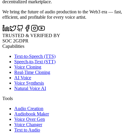
decentralized marketplace.
We bring the future of audio production to the Web3 era — fast,
efficient, and profitable for every voice artist.
TRUSTED & VERIFIED BY
SOC 2
GDPR
Capabilities
Text-to-Speech (TTS)
Speech-to-Text (STT)
Voice Cloning
Real-Time Cloning
AI Voice
Voice Synthesis
Natural Voice AI
Tools
Audio Creation
Audiobook Maker
Voice Over Gen
Voice Changer
Text to Audio