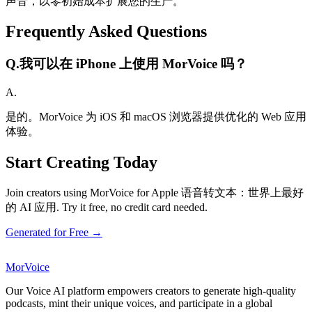
声音，以零初始成本扩展您的生产。
Frequently Asked Questions
Q.
我可以在 iPhone 上使用 MorVoice 吗？
A.
是的。MorVoice 为 iOS 和 macOS 浏览器提供优化的 Web 应用
体验。
Start Creating Today
Join creators using MorVoice for Apple 语音转文本：世界上最好
的 AI 应用. Try it free, no credit card needed.
Generated for Free →
MorVoice
Our Voice AI platform empowers creators to generate high-quality
podcasts, mint their unique voices, and participate in a global