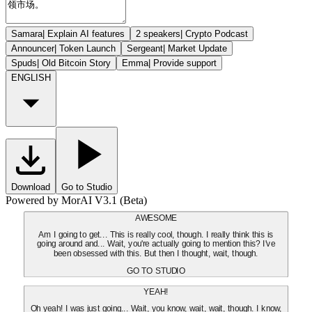
Samara
|
Explain AI features
2 speakers
|
Crypto Podcast
Announcer
|
Token Launch
Sergeant
|
Market Update
Spuds
|
Old Bitcoin Story
Emma
|
Provide support
ENGLISH
Download
Go to Studio
Powered by MorAI V3.1 (Beta)
AWESOME
Am I going to get... This is really cool, though. I really think this is
going around and... Wait, you're actually going to mention this? I've
been obsessed with this. But then I thought, wait, though.
GO TO STUDIO
YEAH!
Oh yeah! I was just going... Wait, you know, wait, wait, though. I know,