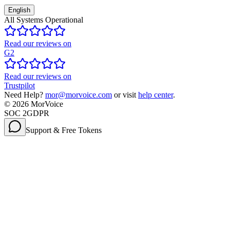
English
All Systems Operational
Read our reviews on
G2
Read our reviews on
Trustpilot
Need Help?
mor@morvoice.com
or visit
help center
.
©
2026
MorVoice
SOC 2
GDPR
Support & Free Tokens