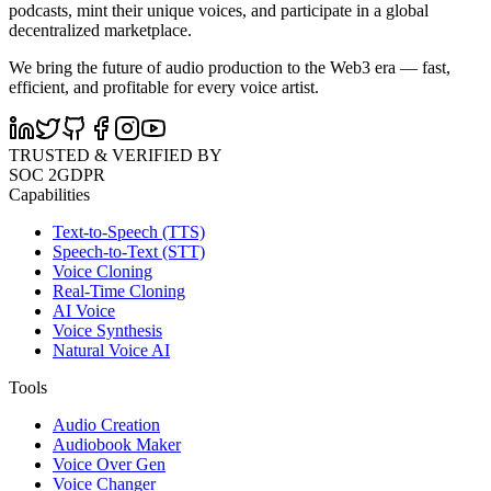
podcasts, mint their unique voices, and participate in a global
decentralized marketplace.
We bring the future of audio production to the Web3 era — fast,
efficient, and profitable for every voice artist.
TRUSTED & VERIFIED BY
SOC 2
GDPR
Capabilities
Text-to-Speech (TTS)
Speech-to-Text (STT)
Voice Cloning
Real-Time Cloning
AI Voice
Voice Synthesis
Natural Voice AI
Tools
Audio Creation
Audiobook Maker
Voice Over Gen
Voice Changer