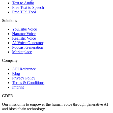
Text to Audio
Free Text to Speech
Free TTS Tool
Solutions
YouTube Voice
Narrator Voice
Realistic Voice
AI Voice Generator
Podcast Generation
Marketplace
Company
API Reference
Blog
Privacy Policy
Terms & Conditions
Imprint
GDPR
Our mission is to empower the human voice through generative AI
and blockchain technology.