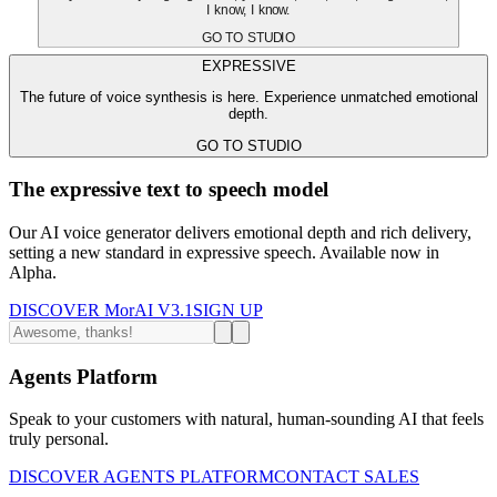
I know, I know.
GO TO STUDIO
EXPRESSIVE
The future of voice synthesis is here. Experience unmatched emotional
depth.
GO TO STUDIO
The expressive text to speech model
Our AI voice generator delivers emotional depth and rich delivery,
setting a new standard in expressive speech. Available now in
Alpha.
DISCOVER MorAI V3.1
SIGN UP
Agents Platform
Speak to your customers with natural, human-sounding AI that feels
truly personal.
DISCOVER AGENTS PLATFORM
CONTACT SALES