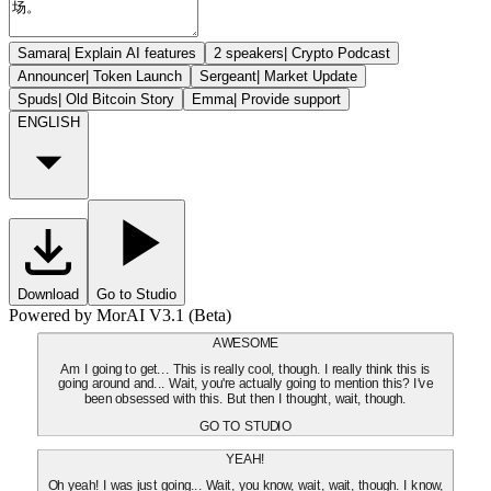
Samara
|
Explain AI features
2 speakers
|
Crypto Podcast
Announcer
|
Token Launch
Sergeant
|
Market Update
Spuds
|
Old Bitcoin Story
Emma
|
Provide support
ENGLISH
Download
Go to Studio
Powered by MorAI V3.1 (Beta)
AWESOME
Am I going to get... This is really cool, though. I really think this is
going around and... Wait, you're actually going to mention this? I've
been obsessed with this. But then I thought, wait, though.
GO TO STUDIO
YEAH!
Oh yeah! I was just going... Wait, you know, wait, wait, though. I know,