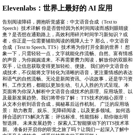
Elevenlabs：世界上最好的 AI 应用
告别阅读障碍，拥抱听觉盛宴：中文语音合成（Text to
Speech）技术详解 你是否曾经因为长时间阅读而感到眼睛疲
惫？是否想在通勤路上，高效利用碎片时间学习新知识？或
者，你正是一位需要辅助阅读的视障人士？ 那么，中文语音
合成（Text to Speech, TTS）技术将为你打开全新的世界！ 想
象一下，只需轻轻一点，文字就能化作流畅、自然、富有情感
的声音，为你娓娓道来。不再需要费力阅读，解放你的双眼和
双手，让信息获取变得更加轻松、便捷。 我们的中文语音合
成技术，不仅能将文字转化为清晰的语音，更注重情感的表达
和语气的自然流畅。无论是新闻资讯、小说故事，还是学习资
料、工作文档，都能以更加生动、引人入胜的方式呈现。 本
页面将为你深入解析中文语音合成技术的原理、应用场景、以
及最新发展趋势。我们将带你了解： TTS技术的核心原理：
从文本分析到语音合成，揭秘幕后运作机制。 广泛的应用场
景： 助力教育、娱乐、无障碍阅读，以及更多领域。 如何选
择合适的TTS解决方案： 评估标准、性能指标，助你做出明
智选择。 未来发展趋势： 探索人工智能驱动下的TTS技术革
新。 准备好开启你的听觉之旅了吗？让我们一起深入了解中