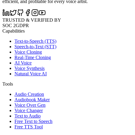
efficient, and profitable for every voice artist.
TRUSTED & VERIFIED BY
SOC 2
GDPR
Capabilities
Text-to-Speech (TTS)
Speech-to-Text (STT)
Voice Cloning
Real-Time Cloning
AI Voice
Voice Synthesis
Natural Voice AI
Tools
Audio Creation
Audiobook Maker
Voice Over Gen
Voice Changer
Text to Audio
Free Text to Speech
Free TTS Tool