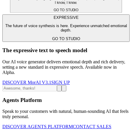
I know, I know.
GO TO STUDIO
EXPRESSIVE
The future of voice synthesis is here. Experience unmatched emotional
depth.
GO TO STUDIO
The expressive text to speech model
Our AI voice generator delivers emotional depth and rich delivery,
setting a new standard in expressive speech. Available now in
Alpha.
DISCOVER MorAI V3.1
SIGN UP
Agents Platform
Speak to your customers with natural, human-sounding AI that feels
truly personal.
DISCOVER AGENTS PLATFORM
CONTACT SALES