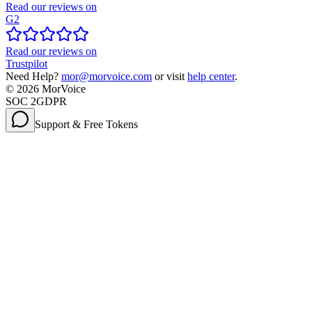
Read our reviews on
G2
Read our reviews on
Trustpilot
Need Help?
mor@morvoice.com
or visit
help center
.
©
2026
MorVoice
SOC 2
GDPR
Support & Free Tokens