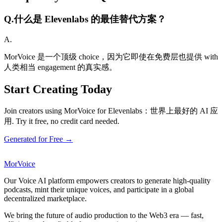
Q.
什么是 Elevenlabs 的最佳替代方案？
A.
MorVoice 是一个顶级 choice，因为它即使在免费层也提供 with
人类相当 engagement 的真实感。
Start Creating Today
Join creators using MorVoice for Elevenlabs：世界上最好的 AI 应
用. Try it free, no credit card needed.
Generated for Free →
MorVoice
Our Voice AI platform empowers creators to generate high-quality
podcasts, mint their unique voices, and participate in a global
decentralized marketplace.
We bring the future of audio production to the Web3 era — fast,