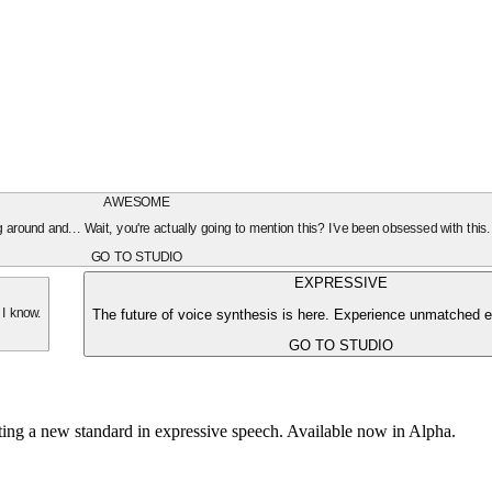
AWESOME
oing around and... Wait, you're actually going to mention this? I've been obsessed with this
GO TO STUDIO
EXPRESSIVE
The future of voice synthesis is here. Experience unmatched e
 I know.
GO TO STUDIO
tting a new standard in expressive speech. Available now in Alpha.