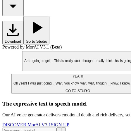
Download
Go to Studio
Powered by MorAI V3.1 (Beta)
Am I going to get... This is really cool, though. I really think this is g
YEAH!
Oh yeah! I was just going... Wait, you know, wait, wait, though. I know, I know,
GO TO STUDIO
The expressive text to speech model
Our AI voice generator delivers emotional depth and rich delivery, se
DISCOVER MorAI V3.1
SIGN UP