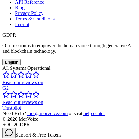
API Reference
Blog
Privacy Policy
Terms & Conditions
Imprint
GDPR
Our mission is to empower the human voice through generative AI
and blockchain technology.
English
All Systems Operational
Read our reviews on
G2
Read our reviews on
Trustpilot
Need Help?
mor@morvoice.com
or visit
help center
.
©
2026
MorVoice
SOC 2
GDPR
Support & Free Tokens