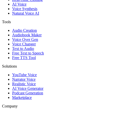
AI Voice
Voice Synthesis
Natural Voice AI
Tools
Audio Creation
Audiobook Maker
Voice Over Gen
Voice Changer
Text to Audio
Free Text to Speech
Free TTS Tool
Solutions
YouTube Voice
Narrator Voice
Realistic Voice
AI Voice Generator
Podcast Generation
Marketplace
Company