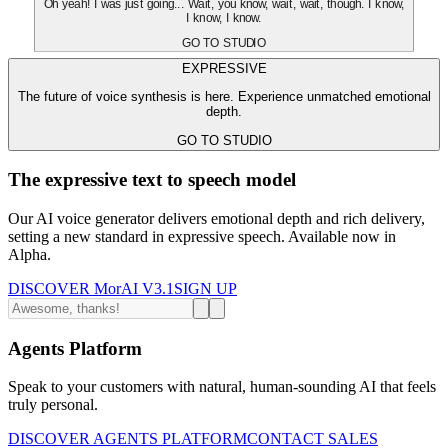
Oh yeah! I was just going... Wait, you know, wait, wait, though. I know,
I know, I know.
GO TO STUDIO
EXPRESSIVE
The future of voice synthesis is here. Experience unmatched emotional
depth.
GO TO STUDIO
The expressive text to speech model
Our AI voice generator delivers emotional depth and rich delivery,
setting a new standard in expressive speech. Available now in
Alpha.
DISCOVER MorAI V3.1
SIGN UP
Agents Platform
Speak to your customers with natural, human-sounding AI that feels
truly personal.
DISCOVER AGENTS PLATFORM
CONTACT SALES