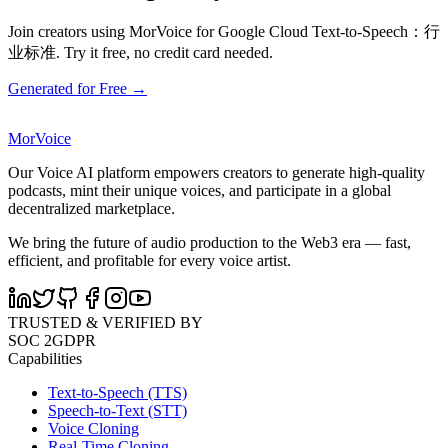
Join creators using MorVoice for Google Cloud Text-to-Speech：行
业标准. Try it free, no credit card needed.
Generated for Free →
MorVoice
Our Voice AI platform empowers creators to generate high-quality
podcasts, mint their unique voices, and participate in a global
decentralized marketplace.
We bring the future of audio production to the Web3 era — fast,
efficient, and profitable for every voice artist.
TRUSTED & VERIFIED BY
SOC 2
GDPR
Capabilities
Text-to-Speech (TTS)
Speech-to-Text (STT)
Voice Cloning
Real-Time Cloning