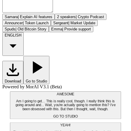
Samara
|
Explain AI features
2 speakers
|
Crypto Podcast
Announcer
|
Token Launch
Sergeant
|
Market Update
Spuds
|
Old Bitcoin Story
Emma
|
Provide support
ENGLISH
Download
Go to Studio
Powered by MorAI V3.1 (Beta)
AWESOME
Am I going to get... This is really cool, though. I really think this is
going around and... Wait, you're actually going to mention this? I've
been obsessed with this. But then I thought, wait, though.
GO TO STUDIO
YEAH!