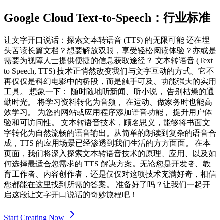
Google Cloud Text-to-Speech：行业标准
让文字开口说话：探索文本转语音 (TTS) 的无限可能 还在埋
头苦读长篇文档？想要解放双眼，享受轻松阅读体验？亦或是
需要为视障人士提供便捷的信息获取途径？ 文本转语音 (Text
to Speech, TTS) 技术正悄然改变我们与文字互动的方式。它不
再仅仅是科幻电影中的桥段，而是触手可及、功能强大的实用
工具。 想象一下： 随时随地听新闻、听小说， 告别枯燥的通
勤时光。 将学习资料转化为音频， 在运动、做家务时也能高
效学习。 为您的网站或应用程序添加语音功能， 提升用户体
验和可访问性。 文本转语音技术，顾名思义，能够将书面文
字转化为自然流畅的语音输出。从简单的朗读到复杂的语音合
成，TTS 的应用场景已经渗透到我们生活的方方面面。 在本
页面，我们将深入探索文本转语音技术的原理、应用、以及如
何选择最适合您需求的 TTS 解决方案。无论您是开发者、教
育工作者、内容创作者，还是仅仅对这项技术充满好奇，相信
您都能在这里找到所需的答案。 准备好了吗？让我们一起开
启这段让文字开口说话的奇妙旅程吧！
Start Creating Now