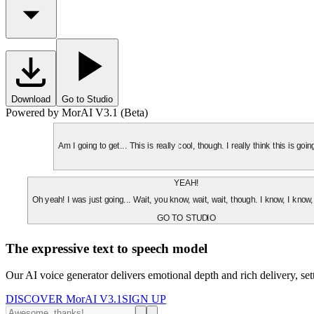
Download
Go to Studio
Powered by MorAI V3.1 (Beta)
Am I going to get... This is really cool, though. I really think this is g
YEAH!
Oh yeah! I was just going... Wait, you know, wait, wait, though. I know, I know,
GO TO STUDIO
The expressive text to speech model
Our AI voice generator delivers emotional depth and rich delivery, se
DISCOVER MorAI V3.1
SIGN UP