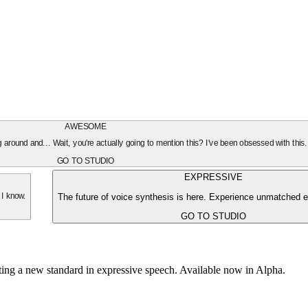
AWESOME
oing around and... Wait, you're actually going to mention this? I've been obsessed with this
GO TO STUDIO
EXPRESSIVE
The future of voice synthesis is here. Experience unmatched e
 I know.
GO TO STUDIO
tting a new standard in expressive speech. Available now in Alpha.