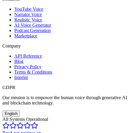
YouTube Voice
Narrator Voice
Realistic Voice
AI Voice Generator
Podcast Generation
Marketplace
Company
API Reference
Blog
Privacy Policy
Terms & Conditions
Imprint
GDPR
Our mission is to empower the human voice through generative AI
and blockchain technology.
English
All Systems Operational
Read our reviews on