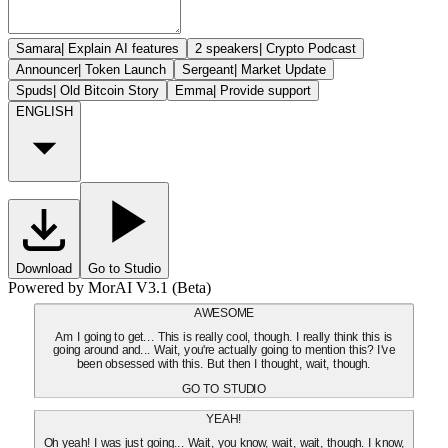
Samara
|
Explain AI features
2 speakers
|
Crypto Podcast
Announcer
|
Token Launch
Sergeant
|
Market Update
Spuds
|
Old Bitcoin Story
Emma
|
Provide support
ENGLISH
Download
Go to Studio
Powered by MorAI V3.1 (Beta)
AWESOME
Am I going to get... This is really cool, though. I really think this is
going around and... Wait, you're actually going to mention this? I've
been obsessed with this. But then I thought, wait, though.
GO TO STUDIO
YEAH!
Oh yeah! I was just going... Wait, you know, wait, wait, though. I know,