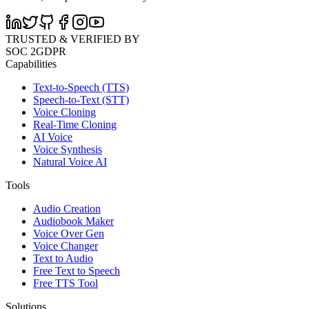
TRUSTED & VERIFIED BY
SOC 2
GDPR
Capabilities
Text-to-Speech (TTS)
Speech-to-Text (STT)
Voice Cloning
Real-Time Cloning
AI Voice
Voice Synthesis
Natural Voice AI
Tools
Audio Creation
Audiobook Maker
Voice Over Gen
Voice Changer
Text to Audio
Free Text to Speech
Free TTS Tool
Solutions