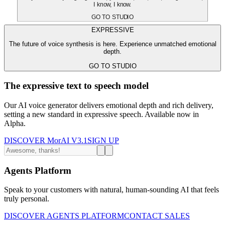
I know, I know.
GO TO STUDIO
EXPRESSIVE
The future of voice synthesis is here. Experience unmatched emotional
depth.
GO TO STUDIO
The expressive text to speech model
Our AI voice generator delivers emotional depth and rich delivery,
setting a new standard in expressive speech. Available now in
Alpha.
DISCOVER MorAI V3.1
SIGN UP
Agents Platform
Speak to your customers with natural, human-sounding AI that feels
truly personal.
DISCOVER AGENTS PLATFORM
CONTACT SALES