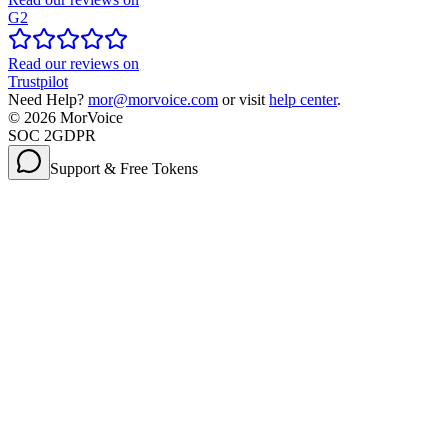
G2
Read our reviews on
Trustpilot
Need Help?
mor@morvoice.com
or visit
help center
.
©
2026
MorVoice
SOC 2
GDPR
Support & Free Tokens