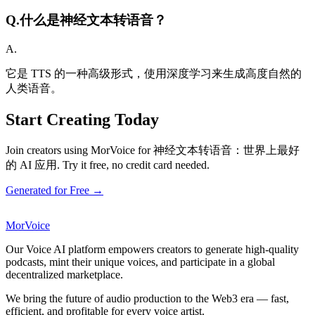
Q.
什么是神经文本转语音？
A.
它是 TTS 的一种高级形式，使用深度学习来生成高度自然的
人类语音。
Start Creating Today
Join creators using MorVoice for 神经文本转语音：世界上最好
的 AI 应用. Try it free, no credit card needed.
Generated for Free →
MorVoice
Our Voice AI platform empowers creators to generate high-quality
podcasts, mint their unique voices, and participate in a global
decentralized marketplace.
We bring the future of audio production to the Web3 era — fast,
efficient, and profitable for every voice artist.