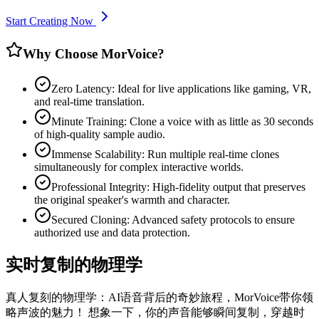
Start Creating Now
Why Choose MorVoice?
Zero Latency: Ideal for live applications like gaming, VR,
and real-time translation.
Minute Training: Clone a voice with as little as 30 seconds
of high-quality sample audio.
Immense Scalability: Run multiple real-time clones
simultaneously for complex interactive worlds.
Professional Integrity: High-fidelity output that preserves
the original speaker's warmth and character.
Secured Cloning: Advanced safety protocols to ensure
authorized use and data protection.
实时复制的物理学
真人复刻的物理学：AI语音背后的奇妙旅程，MorVoice带你领
略声波的魅力！ 想象一下，你的声音能够瞬间复制，穿越时