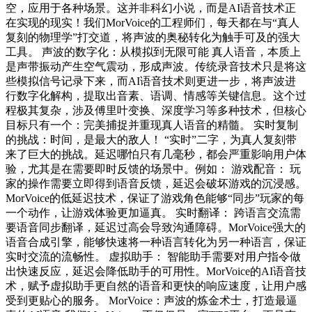
空，应用于各种场景。这并非科幻小说，而是AI语音技术正
在实现的现实！我们MorVoice的工程师们，每天都在与“真人
复刻的物理学”打交道，将声波的奥秘转化为触手可及的强大
工具。 声波的数字化：从模拟到无限可能 真人语音，本质上
是声带振动产生空气震动，形成声波。传统录音技术只是将这
些模拟信号记录下来，而AI语音技术则更进一步，将声波进
行数字化解构，提取出音素、语调、情感等关键信息。这个过
程极其复杂，涉及傅里叶变换、深度学习等多种技术，但核心
目标只有一个：完美捕捉并重现真人语音的精髓。 实时复制
的挑战：时间，是最大的敌人！ “实时”二字，为真人复刻带
来了巨大的挑战。延迟哪怕只有几毫秒，都会严重影响用户体
验，尤其是在需要即时反馈的场景中。例如： 游戏配音： 玩
家的操作需要立即得到语音反馈，延迟会破坏游戏的沉浸感。
MorVoice的低延迟技术，保证了游戏角色能够“同步”玩家的每
一个动作，让游戏体验更加逼真。 实时翻译： 跨语言交流需
要语音同步翻译，延迟过高会导致沟通障碍。MorVoice强大的
语音合成引擎，能够快速将一种语言转化为另一种语言，保证
实时交流的流畅性。 虚拟助手： 智能助手需要对用户指令做
出快速反应，延迟会降低助手的可用性。MorVoice的AI语音技
术，赋予虚拟助手更自然的语音和更快的响应速度，让用户感
受到更贴心的服务。 MorVoice：声波的炼金术士，打造最逼