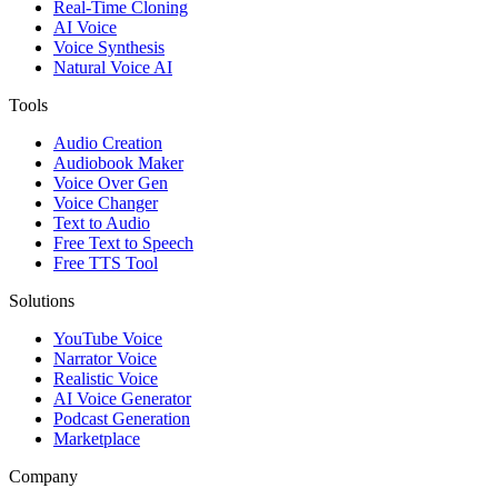
Real-Time Cloning
AI Voice
Voice Synthesis
Natural Voice AI
Tools
Audio Creation
Audiobook Maker
Voice Over Gen
Voice Changer
Text to Audio
Free Text to Speech
Free TTS Tool
Solutions
YouTube Voice
Narrator Voice
Realistic Voice
AI Voice Generator
Podcast Generation
Marketplace
Company