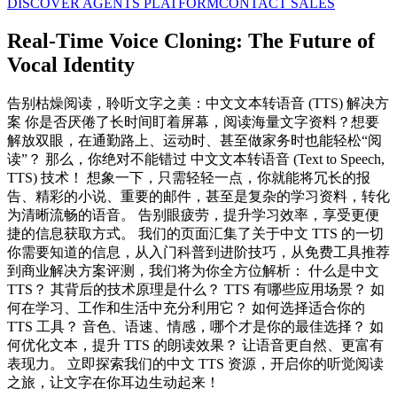
DISCOVER AGENTS PLATFORM
CONTACT SALES
Real-Time Voice Cloning: The Future of
Vocal Identity
告别枯燥阅读，聆听文字之美：中文文本转语音 (TTS) 解决方
案 你是否厌倦了长时间盯着屏幕，阅读海量文字资料？想要
解放双眼，在通勤路上、运动时、甚至做家务时也能轻松“阅
读”？ 那么，你绝对不能错过 中文文本转语音 (Text to Speech,
TTS) 技术！ 想象一下，只需轻轻一点，你就能将冗长的报
告、精彩的小说、重要的邮件，甚至是复杂的学习资料，转化
为清晰流畅的语音。 告别眼疲劳，提升学习效率，享受更便
捷的信息获取方式。 我们的页面汇集了关于中文 TTS 的一切
你需要知道的信息，从入门科普到进阶技巧，从免费工具推荐
到商业解决方案评测，我们将为你全方位解析： 什么是中文
TTS？ 其背后的技术原理是什么？ TTS 有哪些应用场景？ 如
何在学习、工作和生活中充分利用它？ 如何选择适合你的
TTS 工具？ 音色、语速、情感，哪个才是你的最佳选择？ 如
何优化文本，提升 TTS 的朗读效果？ 让语音更自然、更富有
表现力。 立即探索我们的中文 TTS 资源，开启你的听觉阅读
之旅，让文字在你耳边生动起来！