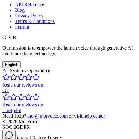
API Reference
Blog
Privacy Policy
Terms & Conditions
Imprint
GDPR
Our mission is to empower the human voice through generative AI
and blockchain technology.
English
All Systems Operational
Read our reviews on
G2
Read our reviews on
Trustpilot
Need Help?
mor@morvoice.com
or visit
help center
.
©
2026
MorVoice
SOC 2
GDPR
Support & Free Tokens