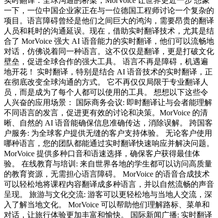
实时翻译：全球沟通的桥梁，MorVoice 让世界更近一步 想象
一下，一位中国企业家正在与一位德国工程师讨论一个复杂的
项目。语言障碍曾经是他们之间巨大的鸿沟，需要昂贵的翻译
人员和耗时的沟通延误。现在，借助实时翻译技术，尤其是结
合了 MorVoice 强大 AI 语音能力的实时翻译，他们可以流畅地
对话，仿佛说着同一种语言。这不仅仅是翻译，更是打破文化
壁垒，促进全球合作的强大工具。 语言不再是障碍，机遇遍
地开花！ 实时翻译，特别是结合 AI 语音技术的实时翻译，正
在彻底改变全球沟通的方式。 它不再仅仅局限于专业翻译人
员，而是成为了每个人都可以使用的工具。 想想以下这些令
人兴奋的应用场景： 国际商务会议: 即时翻译让与会者能理解
不同语言的发言，促进更有效的讨论和决策。MorVoice 的清
晰、自然的 AI 语音能确保信息准确传达，消除误解。 跨国客
户服务: 为全球客户提供无缝的客户支持体验。 无论客户使用
哪种语言，您的团队都能通过实时翻译快速响应并解决问题。
MorVoice 提供多种口音和语速选择，确保客户获得最佳体
验。 在线教育与培训: 来自世界各地的学生都可以访问高质量
的教育资源，无需担心语言障碍。 MorVoice 的语音合成技术
可以轻松地将课程内容翻译成多种语言，并以自然流畅的声音
呈现。 旅游与文化交流: 游客可以更轻松地与当地人交流，深
入了解当地文化。 MorVoice 可以帮助他们理解路标、菜单和
对话，让旅行体验更加丰富和愉快。 国际新闻广播: 实时翻译