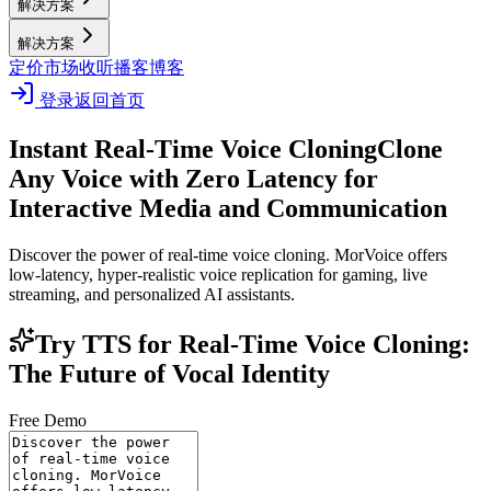
解决方案
解决方案
定价
市场
收听播客
博客
登录
返回首页
Instant Real-Time Voice Cloning
Clone
Any Voice with Zero Latency for
Interactive Media and Communication
Discover the power of real-time voice cloning. MorVoice offers
low-latency, hyper-realistic voice replication for gaming, live
streaming, and personalized AI assistants.
Try TTS for Real-Time Voice Cloning:
The Future of Vocal Identity
Free Demo