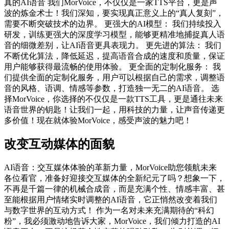
真的AI语音 我们MorVoice，不仅仅是一家TTS平台，更是声
波的炼金术士！我们深知，要实现真正意义上的“真人复刻”，
需要不断突破技术的边界。 更强大的AI模型： 我们持续投入
研发，训练更强大的深度学习模型，能够更精准地捕捉真人语
音的细微差别，让AI语音更具表现力。 更先进的算法： 我们
不断优化算法，降低延迟，提高语音合成的速度和质量，保证
用户能够获得最流畅的使用体验。 更全面的定制化服务： 我
们提供全面的定制化服务，用户可以根据自己的需求，调整语
音的风格、语调、情感等参数，打造独一无二的AI语音。 选
择MorVoice，你选择的不仅仅是一款TTS工具，更是通往未来
语音世界的钥匙！让我们一起，用科技的力量，让声音传递更
多价值！现在就体验MorVoice，感受声波的魅力吧！
改变互动媒体的面貌
AI语音：交互媒体体验的革新力量，MorVoice助您领航未来
各位看官，准备好迎接交互媒体的全新纪元了吗？想象一下，
不再是千篇一律的机械合成音，而是充满个性、情感丰富、甚
至能根据用户情绪实时调整的AI语音，它正悄然改变着我们
与数字世界的互动方式！ 作为一名对未来充满期待的“科幻
粉”，我必须激动地告诉大家，MorVoice，我们倾力打造的AI