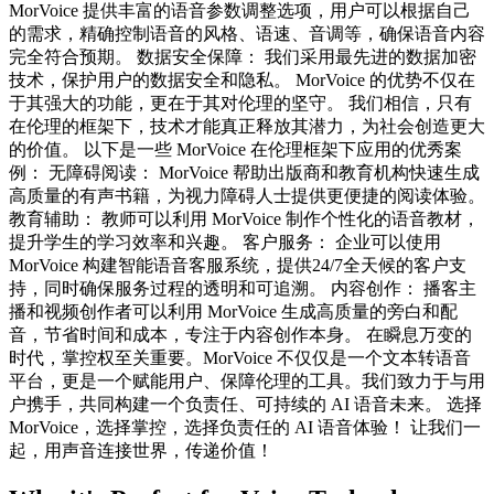
MorVoice 提供丰富的语音参数调整选项，用户可以根据自己
的需求，精确控制语音的风格、语速、音调等，确保语音内容
完全符合预期。 数据安全保障： 我们采用最先进的数据加密
技术，保护用户的数据安全和隐私。 MorVoice 的优势不仅在
于其强大的功能，更在于其对伦理的坚守。 我们相信，只有
在伦理的框架下，技术才能真正释放其潜力，为社会创造更大
的价值。 以下是一些 MorVoice 在伦理框架下应用的优秀案
例： 无障碍阅读： MorVoice 帮助出版商和教育机构快速生成
高质量的有声书籍，为视力障碍人士提供更便捷的阅读体验。
教育辅助： 教师可以利用 MorVoice 制作个性化的语音教材，
提升学生的学习效率和兴趣。 客户服务： 企业可以使用
MorVoice 构建智能语音客服系统，提供24/7全天候的客户支
持，同时确保服务过程的透明和可追溯。 内容创作： 播客主
播和视频创作者可以利用 MorVoice 生成高质量的旁白和配
音，节省时间和成本，专注于内容创作本身。 在瞬息万变的
时代，掌控权至关重要。MorVoice 不仅仅是一个文本转语音
平台，更是一个赋能用户、保障伦理的工具。我们致力于与用
户携手，共同构建一个负责任、可持续的 AI 语音未来。 选择
MorVoice，选择掌控，选择负责任的 AI 语音体验！ 让我们一
起，用声音连接世界，传递价值！