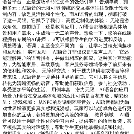
语音平台，正是这场革命性变革的强劲引擎！ 告别单调，拥
抱多元：AI语音的无限可能 传统的交互媒体往往受限于预录
制内容，缺乏灵活性和个性化。而AI语音的出现，彻底打破
了这一局限。它赋予了我们： 高度定制化的体验： 无论是游
戏角色、虚拟助手，还是教育应用，AI语音都能根据具体场
景和用户需求，生成独一无二的声音。想象一下，您的在线课
程拥有专属的AI讲师，Ta可以根据学生的学习进度和反馈，
调整语速、语调，甚至变换不同的口音，让学习过程充满趣味
和互动性！ 实时互动： AI语音并非仅仅是“发声工具”，它还
能理解用户的语音指令，并做出相应的回应。这种实时互动能
力，为智能家居、车载系统、客户服务等领域带来了前所未有
的便利性和效率。 无障碍交流： 对于视力障碍者或语言障碍
者来说，AI语音是一扇通往世界的窗口。它可以将文字信息
转化为清晰流畅的语音，帮助他们获取信息、参与社交活动，
享受更加平等的生活。 用例丰富，潜力无限：AI语音的应用
场景 AI语音在交互媒体领域的应用可谓是百花齐放，精彩纷
呈： 游戏领域： 从NPC的对话到环境音效，AI语音都能为游
戏世界增添更多真实感和沉浸感。玩家可以与游戏角色进行更
加自然的互动，获得更加身临其境的体验。 教育领域： AI语
音可以用于创建个性化的学习内容，提供实时的语音反馈，甚
至模拟真实的对话场景，帮助学生更好地掌握知识和技能。
虚拟现实（VR）/增强现实（AR）领域： AI语音可以将虚拟