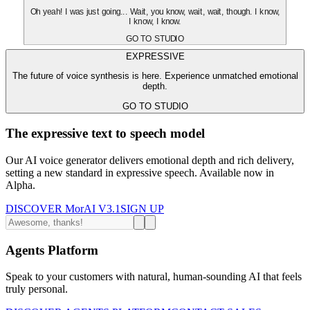
Oh yeah! I was just going... Wait, you know, wait, wait, though. I know,
I know, I know.
GO TO STUDIO
EXPRESSIVE
The future of voice synthesis is here. Experience unmatched emotional
depth.
GO TO STUDIO
The expressive text to speech model
Our AI voice generator delivers emotional depth and rich delivery,
setting a new standard in expressive speech. Available now in
Alpha.
DISCOVER MorAI V3.1
SIGN UP
Agents Platform
Speak to your customers with natural, human-sounding AI that feels
truly personal.