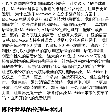
可以将新闻内容立即翻译成多种语言，让更多人了解全球事
件。 MorVoice 确保新闻报道的准确性和及时性，让世界更加
透明。 为什么选择 MorVoice？ 在众多翻译解决方案中，
MorVoice 凭借其卓越的 AI 语音技术脱颖而出。我们不仅仅是
翻译文字，更是传递情感和语境。我们的优势在于： 卓越的
语音质量: MorVoice 的 AI 语音经过精心训练，能够生成自
然、流畅、富有表现力的声音，仿佛真人发声。 广泛的语言
支持: MorVoice 支持多种语言，满足您全球沟通的需求。 我们
的语言库还在不断扩展，以适应不断变化的世界。 高度可定
制性: 您可以根据自己的需求调整语音的音调、语速和音量，
创造个性化的语音体验。 强大的 API 集成: MorVoice 可以轻
松集成到您的应用程序和平台中，让您快速构建强大的实时翻
译解决方案。 无与伦比的性价比: 我们提供灵活的定价方案，
让您以最经济的方式获得最佳的实时翻译体验。 MorVoice 不
仅仅是一个工具，更是一个桥梁，连接不同文化，促进全球合
作。 我们相信，通过消除语言障碍，我们可以创造一个更加
开放、包容和繁荣的世界。 加入我们，一起见证实时翻译的
力量，让世界更近一步！ 准备好体验 MorVoice 带来的变革了
吗？ 立即开始您的免费试用！
即时世界的伦理与控制