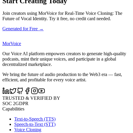
Start Creating Today
Join creators using MorVoice for Real-Time Voice Cloning: The
Future of Vocal Identity. Try it free, no credit card needed.
Generated for Free →
MorVoice
Our Voice AI platform empowers creators to generate high-quality
podcasts, mint their unique voices, and participate in a global
decentralized marketplace.
We bring the future of audio production to the Web3 era — fast,
efficient, and profitable for every voice artist.
TRUSTED & VERIFIED BY
SOC 2
GDPR
Capabilities
Text-to-Speech (TTS)
Speech-to-Text (STT)
Voice Cloning