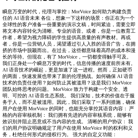
瞬息万变的时代，伦理与掌控：MorVoice 如何助力构建负责
任的 AI 语音未来 各位，想象一下这样的场景：你正在为一个
全球性的客户准备一份重要的演示文稿，时间紧迫，需要立即
将文本内容转化为清晰、专业的语音。或者，你是一位教育工
作者，希望为视力障碍的学生提供高质量的有声教材。再或
者，你是一位营销人员，渴望通过引人入胜的语音广告，在拥
挤的市场中脱颖而出。在过去，这些都意味着高昂的成本和漫
长的等待。但现在，有了 MorVoice，一切都变得触手可及。
我们正身处一个瞬息万变的时代，信息传播的速度前所未有。
AI 语音技术的崛起，更是加速了这一进程。然而，正如硬币
的两面，快速发展也带来了新的伦理挑战。如何确保 AI 语音
技术的负责任使用？如何防止其被滥用？这是我们 MorVoice
团队始终思考的问题。 MorVoice 致力于构建一个安全、透
明、可控的 AI 语音生态系统。 我们深知，技术的价值在于服
务于人，而不是被滥用。因此，我们采取了一系列措施，确保
用户在使用 MorVoice 的同时，也能充分掌控其语音内容： 严
格的内容审核机制： 我们拥有先进的内容审核系统，能够有
效识别并阻止恶意或不当内容的生成。 清晰的用户协议： 我
们的用户协议明确规定了用户在使用 MorVoice 时的权利和义
务，杜绝任何形式的侵权行为。 强大的自定义功能：