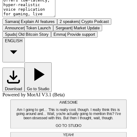
Samara
|
Explain AI features
2 speakers
|
Crypto Podcast
Announcer
|
Token Launch
Sergeant
|
Market Update
Spuds
|
Old Bitcoin Story
Emma
|
Provide support
ENGLISH
Download
Go to Studio
Powered by MorAI V3.1 (Beta)
AWESOME
Am I going to get... This is really cool, though. I really think this is
going around and... Wait, you're actually going to mention this? I've
been obsessed with this. But then I thought, wait, though.
GO TO STUDIO
YEAH!