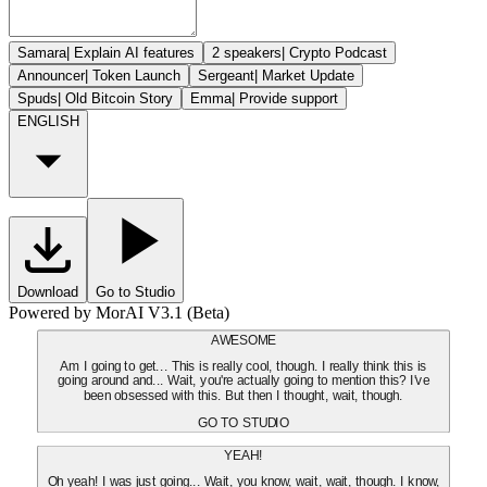
Samara
|
Explain AI features
2 speakers
|
Crypto Podcast
Announcer
|
Token Launch
Sergeant
|
Market Update
Spuds
|
Old Bitcoin Story
Emma
|
Provide support
ENGLISH
Download
Go to Studio
Powered by MorAI V3.1 (Beta)
AWESOME
Am I going to get... This is really cool, though. I really think this is
going around and... Wait, you're actually going to mention this? I've
been obsessed with this. But then I thought, wait, though.
GO TO STUDIO
YEAH!
Oh yeah! I was just going... Wait, you know, wait, wait, though. I know,