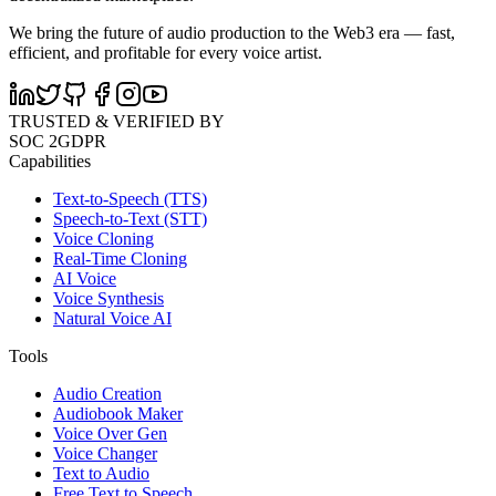
We bring the future of audio production to the Web3 era — fast,
efficient, and profitable for every voice artist.
TRUSTED & VERIFIED BY
SOC 2
GDPR
Capabilities
Text-to-Speech (TTS)
Speech-to-Text (STT)
Voice Cloning
Real-Time Cloning
AI Voice
Voice Synthesis
Natural Voice AI
Tools
Audio Creation
Audiobook Maker
Voice Over Gen
Voice Changer
Text to Audio
Free Text to Speech