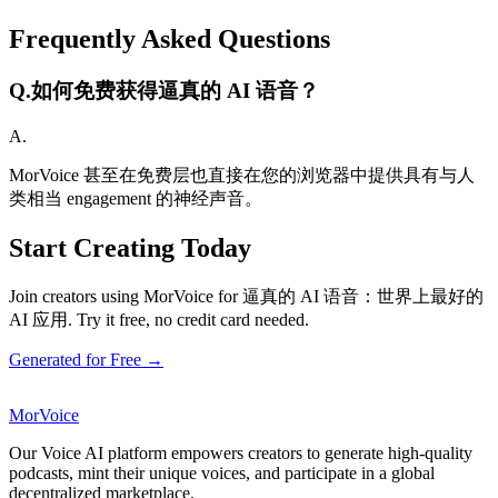
Frequently Asked Questions
Q.
如何免费获得逼真的 AI 语音？
A.
MorVoice 甚至在免费层也直接在您的浏览器中提供具有与人
类相当 engagement 的神经声音。
Start Creating Today
Join creators using MorVoice for 逼真的 AI 语音：世界上最好的
AI 应用. Try it free, no credit card needed.
Generated for Free →
MorVoice
Our Voice AI platform empowers creators to generate high-quality
podcasts, mint their unique voices, and participate in a global
decentralized marketplace.