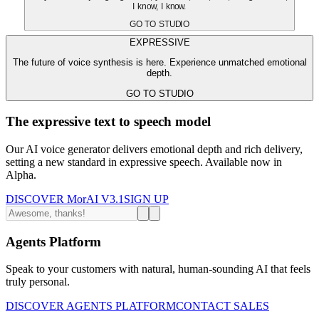
I know, I know.
GO TO STUDIO
EXPRESSIVE
The future of voice synthesis is here. Experience unmatched emotional
depth.
GO TO STUDIO
The expressive text to speech model
Our AI voice generator delivers emotional depth and rich delivery,
setting a new standard in expressive speech. Available now in
Alpha.
DISCOVER MorAI V3.1
SIGN UP
Agents Platform
Speak to your customers with natural, human-sounding AI that feels
truly personal.
DISCOVER AGENTS PLATFORM
CONTACT SALES