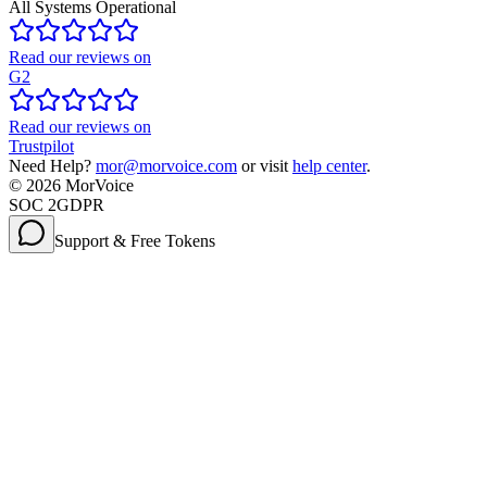
All Systems Operational
Read our reviews on
G2
Read our reviews on
Trustpilot
Need Help?
mor@morvoice.com
or visit
help center
.
©
2026
MorVoice
SOC 2
GDPR
Support & Free Tokens