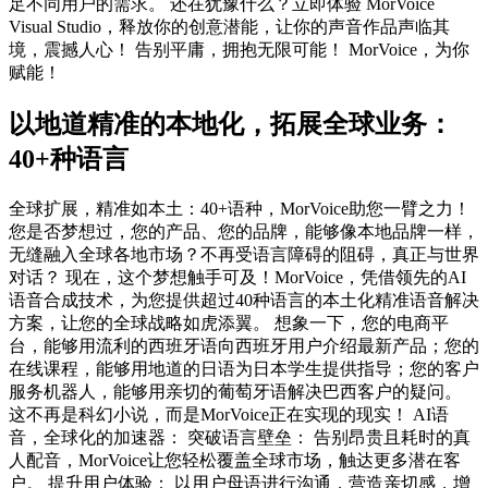
足不同用户的需求。 还在犹豫什么？立即体验 MorVoice
Visual Studio，释放你的创意潜能，让你的声音作品声临其
境，震撼人心！ 告别平庸，拥抱无限可能！ MorVoice，为你
赋能！
以地道精准的本地化，拓展全球业务：
40+种语言
全球扩展，精准如本土：40+语种，MorVoice助您一臂之力！
您是否梦想过，您的产品、您的品牌，能够像本地品牌一样，
无缝融入全球各地市场？不再受语言障碍的阻碍，真正与世界
对话？ 现在，这个梦想触手可及！MorVoice，凭借领先的AI
语音合成技术，为您提供超过40种语言的本土化精准语音解决
方案，让您的全球战略如虎添翼。 想象一下，您的电商平
台，能够用流利的西班牙语向西班牙用户介绍最新产品；您的
在线课程，能够用地道的日语为日本学生提供指导；您的客户
服务机器人，能够用亲切的葡萄牙语解决巴西客户的疑问。
这不再是科幻小说，而是MorVoice正在实现的现实！ AI语
音，全球化的加速器： 突破语言壁垒： 告别昂贵且耗时的真
人配音，MorVoice让您轻松覆盖全球市场，触达更多潜在客
户。 提升用户体验： 以用户母语进行沟通，营造亲切感，增