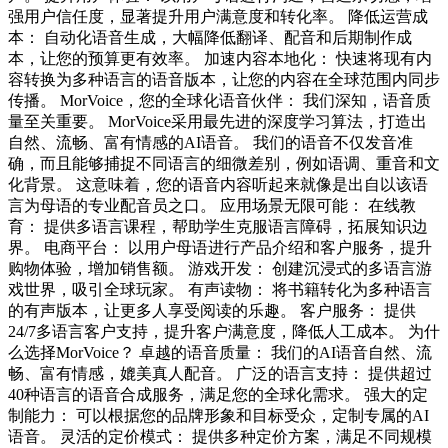
强用户信任度，显著提升用户满意度和转化率。 降低运营成
本： 自动化语音生成，大幅降低翻译、配音和后期制作成
本，让您的预算更有效率。 加速内容本地化： 快速将现有内
容转换为多种语言的语音版本，让您的内容在全球范围内同步
传播。 MorVoice，您的全球化语音伙伴： 我们深知，语音质
量至关重要。 MorVoice采用最先进的深度学习算法，打造出
自然、流畅、富有情感的AI语音。 我们的语音不仅发音准
确，而且能够捕捉不同语言的细微差别，例如语调、重音和文
化背景。 这意味着，您的语音内容听起来就像是出自以该语
言为母语的专业配音员之口。 应用场景无限可能： 在线教
育： 提供多语言课程，帮助学生克服语言障碍，拓展知识边
界。 电商平台： 以用户母语进行产品介绍和客户服务，提升
购物体验，增加销售额。 游戏开发： 创建沉浸式的多语言游
戏世界，吸引全球玩家。 有声读物： 将书籍转化为多种语言
的有声版本，让更多人享受阅读的乐趣。 客户服务： 提供
24/7多语言客户支持，提升客户满意度，降低人工成本。 为什
么选择MorVoice？ 卓越的语音质量： 我们的AI语音自然、流
畅、富有情感，媲美真人配音。 广泛的语言支持： 提供超过
40种语言的语音合成服务，满足您的全球化需求。 强大的定
制能力： 可以根据您的品牌形象和目标受众，定制专属的AI
语音。 灵活的定价模式： 提供多种定价方案，满足不同规模