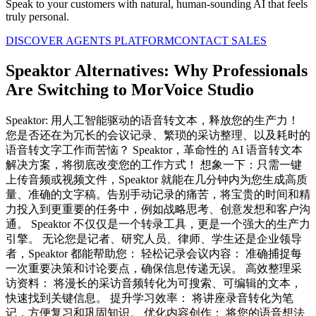
Speak to your customers with natural, human-sounding AI that feels
truly personal.
DISCOVER AGENTS PLATFORM
CONTACT SALES
Speaktor Alternatives: Why Professionals
Are Switching to MorVoice Studio
Speaktor: 用人工智能驱动的语音转文本，释放您的生产力！
您是否还在为冗长的会议记录、繁琐的采访整理、以及耗时的
语音转文字工作而苦恼？ Speaktor，革命性的 AI 语音转文本
解决方案，将彻底改变您的工作方式！ 想象一下：只需一键
上传音频或视频文件，Speaktor 就能在几分钟内为您生成高质
量、准确的文字稿。告别手动记录的痛苦，将宝贵的时间和精
力投入到更重要的任务中，例如战略思考、创意发想和客户沟
通。 Speaktor 不仅仅是一个转录工具，更是一个强大的生产力
引擎。 无论您是记者、研究人员、律师、学生还是企业领导
者，Speaktor 都能帮助您： 轻松记录会议内容： 准确捕捉每
一次重要决策和讨论要点，确保信息传递无误。 高效整理采
访资料： 将漫长的采访音频转化为可搜索、可编辑的文本，
快速找到关键信息。 提升学习效率： 将讲座录音转化为笔
记，方便复习和巩固知识。 优化内容创作： 将您的语音想法