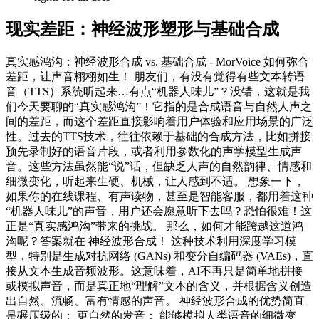
现实差距：神经波形塑形与基础合成
真实感鸿沟：神经波形合成 vs. 基础合成 - MorVoice 如何弥合
差距，让声音栩栩如生！ 朋友们，有没有觉得有些文本转语
音（TTS）系统听起来…有点“机器人味儿”？没错，这就是我
们今天要聊的“真实感鸿沟”！它指的是合成语音与自然人声之
间的差距，而这个差距直接影响着用户体验和应用场景的广泛
性。过去的TTS技术，往往依赖于基础的合成方法，比如拼接
预先录制好的语音片段，或者利用参数化的声学模型生成声
音。这些方法虽然能“说”话，但缺乏人声的自然韵律、情感和
细微变化，听起来生硬、机械，让人感到不适。 想象一下，
如果你的在线课程、有声读物，甚至是智能客服，都用着这种
“机器人味儿”的声音，用户还会愿意听下去吗？恐怕很难！这
正是“真实感鸿沟”带来的挑战。 那么，如何才能跨越这道鸿
沟呢？答案就在 神经波形合成！ 这种技术利用深度学习模
型，特别是生成对抗网络 (GANs) 和变分自编码器 (VAEs)，直
接从文本生成音频波形。这意味着，AI不再只是简单地拼接
或模拟声音，而是真正地“理解”文本的含义，并根据含义创造
出自然、流畅、富有情感的声音。 神经波形合成的优势简直
是碾压级的： 更自然的发音： 能够模拟人类语音的细微变