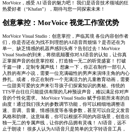
MorVoice，感受 AI 语音的魅力吧！ 我们是语音技术领域的狂
热爱好者（“Khafan”），期待与您一同探索未来！
创意掌控：MorVoice 视觉工作室优势
MorVoice Visual Studio：创意掌控，声临其境 各位内容创作者
们，你是否还在为找不到理想的AI语音而烦恼？是否还在为
单一、缺乏情感的机器声感到头疼？告别过去！MorVoice
Visual Studio的到来，将彻底颠覆你对AI语音的认知，让你真
正掌握声音的创意掌控权，打造独一无二的听觉盛宴！ 打破
千篇一律，定制专属声线！ 想象一下，你正在制作一部引人
入胜的有声小说，需要一位充满磁性的男声来演绎主角的内心
挣扎。或者，你正在制作一个充满活力的儿童教育动画，需要
一位甜美可爱的女声来引导孩子们探索知识的奥秘。传统的
TTS平台往往只能提供有限的几种预设声音，难以满足你对声
音的个性化需求。 MorVoice Visual Studio 赋予你前所未有的自
由度！通过我们强大的参数调节功能，你可以精细地调整语
速、音调、音量、情感强度等各项参数，甚至可以自定义发音
风格和韵律。这意味着，你可以根据不同的内容场景，创造出
独一无二的专属声线，让你的作品拥有灵魂！ AI语音，远不
止于朗读！ 很多人认为AI语音只是简单的文字转语音工具，