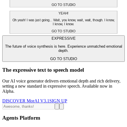
GO TO STUDIO
YEAH!
Oh yeah! I was just going... Wait, you know, wait, wait, though. I know,
I know, I know.
GO TO STUDIO
EXPRESSIVE
The future of voice synthesis is here. Experience unmatched emotional
depth.
GO TO STUDIO
The expressive text to speech model
Our AI voice generator delivers emotional depth and rich delivery,
setting a new standard in expressive speech. Available now in
Alpha.
DISCOVER MorAI V3.1
SIGN UP
Agents Platform