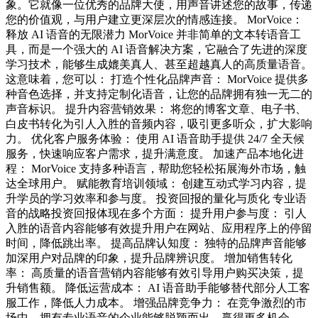
象。它就像一位优秀的品牌大使，用声音讲述您的故事，传递
您的价值观，与用户建立更深层次的情感连接。 MorVoice：
释放 AI 语音的无限潜力 MorVoice 并非简单的文本转语音工
具，而是一个强大的 AI 语音解决方案，它融合了先进的深度
学习技术，能够生成媲美真人、甚至超越真人的高质量语音。
这意味着，您可以： 打造个性化品牌声音： MorVoice 提供多
种音色选择，并支持定制化语音，让您的品牌拥有独一无二的
声音标识。 提升内容营销效果： 将您的博客文章、电子书、
白皮书转化为引人入胜的音频内容，吸引更多听众，扩大影响
力。 优化客户服务体验： 使用 AI 语音助手提供 24/7 全天候
服务，快速响应客户需求，提升满意度。 加速产品本地化进
程： MorVoice 支持多种语言，帮助您轻松拓展海外市场，触
达全球用户。 赋能教育培训领域： 创建互动式学习内容，提
升学员的学习效率和参与度。 投资回报的量化与质化 专业语
音的战略投资回报体现在多个方面： 提升用户参与度： 引人
入胜的语音内容能够有效提升用户在网站、应用程序上的停留
时间，降低跳出率。 提高品牌认知度： 独特的品牌声音能够
加深用户对品牌的印象，提升品牌辨识度。 增加销售转化
率： 高质量的语音营销内容能够有效引导用户购买决策，提
升销售额。 降低运营成本： AI 语音助手能够替代部分人工客
服工作，降低人力成本。 增强品牌竞争力： 在竞争激烈的市
场中，拥有专业语音的企业能够脱颖而出，赢得更多机会。