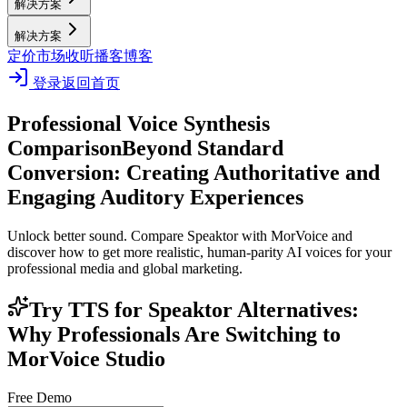
解决方案
解决方案
定价
市场
收听播客
博客
登录
返回首页
Professional Voice Synthesis
Comparison
Beyond Standard
Conversion: Creating Authoritative and
Engaging Auditory Experiences
Unlock better sound. Compare Speaktor with MorVoice and
discover how to get more realistic, human-parity AI voices for your
professional media and global marketing.
Try TTS for Speaktor Alternatives:
Why Professionals Are Switching to
MorVoice Studio
Free Demo