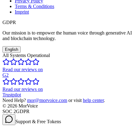
Privacy Policy
Terms & Conditions
Imprint
GDPR
Our mission is to empower the human voice through generative AI
and blockchain technology.
English
All Systems Operational
Read our reviews on
G2
Read our reviews on
Trustpilot
Need Help?
mor@morvoice.com
or visit
help center
.
©
2026
MorVoice
SOC 2
GDPR
Support & Free Tokens