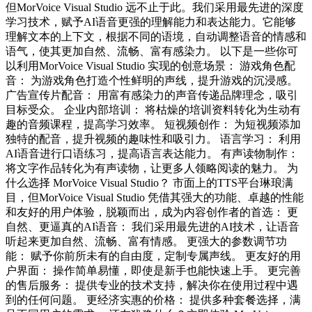
但MorVoice Visual Studio 远不止于此。我们采用最先进的深度
学习技术，赋予AI语音更强的理解能力和表达能力。它能够
理解文本的上下文，根据不同的语境，自动调整语音的情感和
语气，使其更加自然、流畅、富有感染力。 以下是一些你可
以利用MorVoice Visual Studio 实现的创意场景： 游戏角色配
音： 为游戏角色打造个性鲜明的声线，提升游戏的沉浸感。
广告宣传片配音： 用富有感染力的声音传递品牌理念，吸引
目标受众。 企业内部培训： 将枯燥的培训资料转化为生动有
趣的音频课程，提高学习效率。 短视频创作： 为短视频添加
独特的配音，提升视频的趣味性和吸引力。 语言学习： 利用
AI语音进行口语练习，提高语言表达能力。 有声读物制作：
将文字作品转化为有声读物，让更多人领略阅读的魅力。 为
什么选择 MorVoice Visual Studio？ 市面上的TTS平台琳琅满
目，但MorVoice Visual Studio 凭借其强大的功能、卓越的性能
和友好的用户体验，脱颖而出，成为内容创作者的首选： 更
自然、更逼真的AI语音： 我们采用最先进的AI技术，让语音
听起来更加自然、流畅、富有情感。 更强大的参数调节功
能： 赋予你前所未有的自由度，定制专属声线。 更友好的用
户界面： 操作简单易懂，即使是新手也能快速上手。 更完善
的售后服务： 提供专业的技术支持，解决你在使用过程中遇
到的任何问题。 更经济实惠的价格： 提供多种套餐选择，满