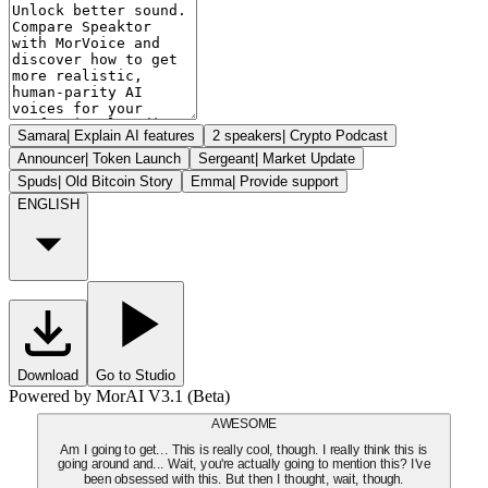
Samara
|
Explain AI features
2 speakers
|
Crypto Podcast
Announcer
|
Token Launch
Sergeant
|
Market Update
Spuds
|
Old Bitcoin Story
Emma
|
Provide support
ENGLISH
Download
Go to Studio
Powered by MorAI V3.1 (Beta)
AWESOME
Am I going to get... This is really cool, though. I really think this is
going around and... Wait, you're actually going to mention this? I've
been obsessed with this. But then I thought, wait, though.