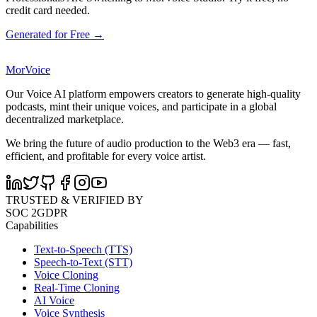
credit card needed.
Generated for Free →
MorVoice
Our Voice AI platform empowers creators to generate high-quality
podcasts, mint their unique voices, and participate in a global
decentralized marketplace.
We bring the future of audio production to the Web3 era — fast,
efficient, and profitable for every voice artist.
TRUSTED & VERIFIED BY
SOC 2
GDPR
Capabilities
Text-to-Speech (TTS)
Speech-to-Text (STT)
Voice Cloning
Real-Time Cloning
AI Voice
Voice Synthesis