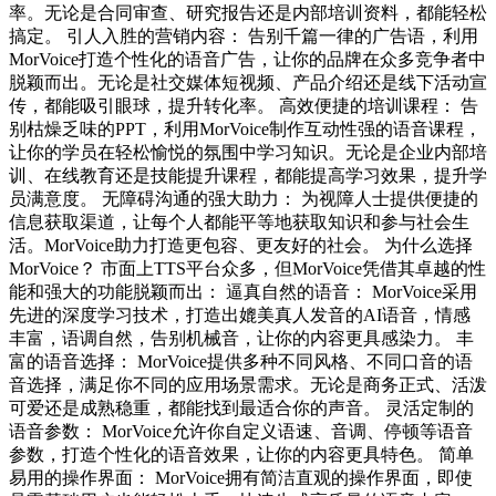
率。无论是合同审查、研究报告还是内部培训资料，都能轻松
搞定。 引人入胜的营销内容： 告别千篇一律的广告语，利用
MorVoice打造个性化的语音广告，让你的品牌在众多竞争者中
脱颖而出。无论是社交媒体短视频、产品介绍还是线下活动宣
传，都能吸引眼球，提升转化率。 高效便捷的培训课程： 告
别枯燥乏味的PPT，利用MorVoice制作互动性强的语音课程，
让你的学员在轻松愉悦的氛围中学习知识。无论是企业内部培
训、在线教育还是技能提升课程，都能提高学习效果，提升学
员满意度。 无障碍沟通的强大助力： 为视障人士提供便捷的
信息获取渠道，让每个人都能平等地获取知识和参与社会生
活。MorVoice助力打造更包容、更友好的社会。 为什么选择
MorVoice？ 市面上TTS平台众多，但MorVoice凭借其卓越的性
能和强大的功能脱颖而出： 逼真自然的语音： MorVoice采用
先进的深度学习技术，打造出媲美真人发音的AI语音，情感
丰富，语调自然，告别机械音，让你的内容更具感染力。 丰
富的语音选择： MorVoice提供多种不同风格、不同口音的语
音选择，满足你不同的应用场景需求。无论是商务正式、活泼
可爱还是成熟稳重，都能找到最适合你的声音。 灵活定制的
语音参数： MorVoice允许你自定义语速、音调、停顿等语音
参数，打造个性化的语音效果，让你的内容更具特色。 简单
易用的操作界面： MorVoice拥有简洁直观的操作界面，即使