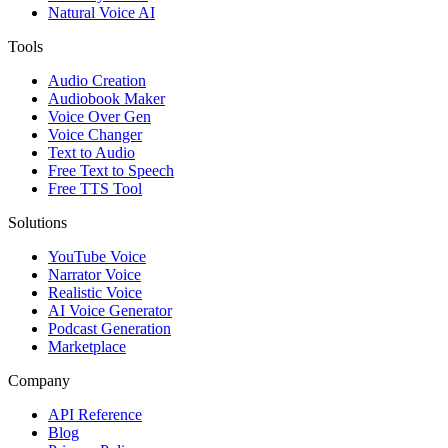
Natural Voice AI
Tools
Audio Creation
Audiobook Maker
Voice Over Gen
Voice Changer
Text to Audio
Free Text to Speech
Free TTS Tool
Solutions
YouTube Voice
Narrator Voice
Realistic Voice
AI Voice Generator
Podcast Generation
Marketplace
Company
API Reference
Blog