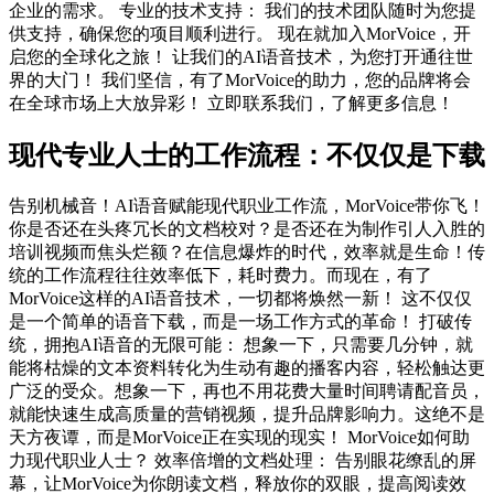
企业的需求。 专业的技术支持： 我们的技术团队随时为您提
供支持，确保您的项目顺利进行。 现在就加入MorVoice，开
启您的全球化之旅！ 让我们的AI语音技术，为您打开通往世
界的大门！ 我们坚信，有了MorVoice的助力，您的品牌将会
在全球市场上大放异彩！ 立即联系我们，了解更多信息！
现代专业人士的工作流程：不仅仅是下载
告别机械音！AI语音赋能现代职业工作流，MorVoice带你飞！
你是否还在头疼冗长的文档校对？是否还在为制作引人入胜的
培训视频而焦头烂额？在信息爆炸的时代，效率就是生命！传
统的工作流程往往效率低下，耗时费力。而现在，有了
MorVoice这样的AI语音技术，一切都将焕然一新！ 这不仅仅
是一个简单的语音下载，而是一场工作方式的革命！ 打破传
统，拥抱AI语音的无限可能： 想象一下，只需要几分钟，就
能将枯燥的文本资料转化为生动有趣的播客内容，轻松触达更
广泛的受众。想象一下，再也不用花费大量时间聘请配音员，
就能快速生成高质量的营销视频，提升品牌影响力。这绝不是
天方夜谭，而是MorVoice正在实现的现实！ MorVoice如何助
力现代职业人士？ 效率倍增的文档处理： 告别眼花缭乱的屏
幕，让MorVoice为你朗读文档，释放你的双眼，提高阅读效