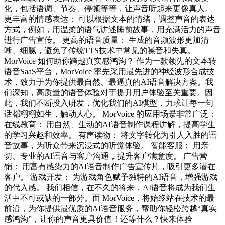
化，包括语调、节奏、停顿等等，让声音听起来更像真人。
更丰富的情感表达： 可以根据文本的情绪，调整声音的表达
方式，例如，用温柔的语气讲述睡前故事，用充满活力的声音
进行广告宣传。 更高的语音质量： 生成的音频波形更加清
晰、细腻，避免了传统TTS技术中常见的噪音和失真。
MorVoice 如何助你跨越真实感鸿沟？ 作为一款领先的文本转
语音SaaS平台，MorVoice 率先采用最先进的神经波形合成技
术，致力于为你提供最自然、最逼真的AI语音解决方案。我
们深知，高质量的语音体验对于提升用户体验至关重要。因
此，我们不断投入研发，优化我们的AI模型，力求让每一句
话都栩栩如生，触动人心。 MorVoice 的应用场景非常广泛：
在线教育： 用自然、生动的AI语音制作课程讲解，提高学生
的学习兴趣和效率。 有声读物： 将文字转化为引人入胜的语
音故事，为听众带来沉浸式的听觉体验。 智能客服： 用亲
切、专业的AI语音与客户沟通，提升客户满意度。 广告营
销： 用富有感染力的AI语音制作广告宣传片，吸引更多潜在
客户。 游戏开发： 为游戏角色赋予独特的AI语音，增强游戏
的代入感。 我们相信，在不久的将来，AI语音将成为我们生
活中不可或缺的一部分。而 MorVoice，将始终站在技术的最
前沿，为你提供最优质的AI语音服务，帮助你轻松跨越“真实
感鸿沟”，让你的声音更具价值！还等什么？快来体验