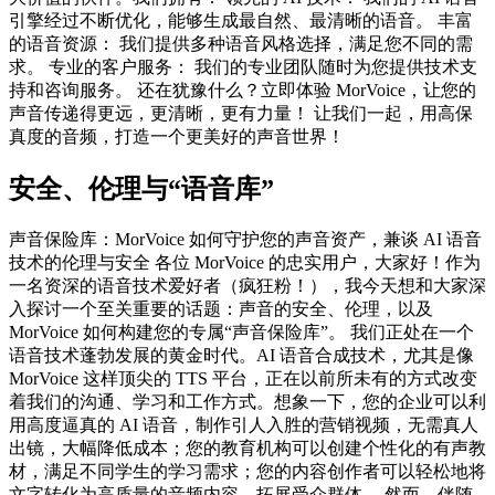
引擎经过不断优化，能够生成最自然、最清晰的语音。 丰富
的语音资源： 我们提供多种语音风格选择，满足您不同的需
求。 专业的客户服务： 我们的专业团队随时为您提供技术支
持和咨询服务。 还在犹豫什么？立即体验 MorVoice，让您的
声音传递得更远，更清晰，更有力量！ 让我们一起，用高保
真度的音频，打造一个更美好的声音世界！
安全、伦理与“语音库”
声音保险库：MorVoice 如何守护您的声音资产，兼谈 AI 语音
技术的伦理与安全 各位 MorVoice 的忠实用户，大家好！作为
一名资深的语音技术爱好者（疯狂粉！），我今天想和大家深
入探讨一个至关重要的话题：声音的安全、伦理，以及
MorVoice 如何构建您的专属“声音保险库”。 我们正处在一个
语音技术蓬勃发展的黄金时代。AI 语音合成技术，尤其是像
MorVoice 这样顶尖的 TTS 平台，正在以前所未有的方式改变
着我们的沟通、学习和工作方式。想象一下，您的企业可以利
用高度逼真的 AI 语音，制作引人入胜的营销视频，无需真人
出镜，大幅降低成本；您的教育机构可以创建个性化的有声教
材，满足不同学生的学习需求；您的内容创作者可以轻松地将
文字转化为高质量的音频内容，拓展受众群体。 然而，伴随