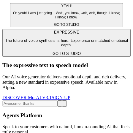
YEAH!
Oh yeah! I was just going... Wait, you know, wait, wait, though. I know,
I know, I know.
GO TO STUDIO
EXPRESSIVE
The future of voice synthesis is here. Experience unmatched emotional
depth.
GO TO STUDIO
The expressive text to speech model
Our AI voice generator delivers emotional depth and rich delivery,
setting a new standard in expressive speech. Available now in
Alpha.
DISCOVER MorAI V3.1
SIGN UP
Agents Platform
Speak to your customers with natural, human-sounding AI that feels
truly personal.