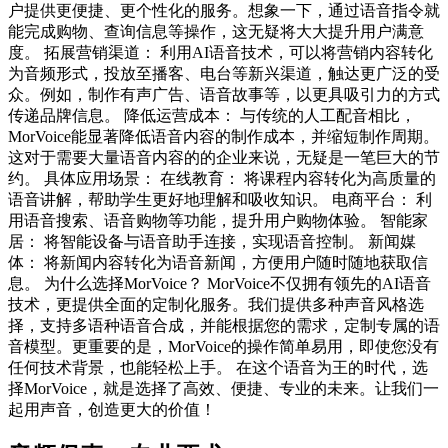
户提供更便捷、更个性化的服务。想象一下，通过语音指令就
能完成购物、查询信息等操作，这无疑将大大提升用户满意
度。 拓展营销渠道： 利用AI语音技术，可以将营销内容转化
为音频形式，投放至播客、电台等新兴渠道，触达更广泛的受
众。例如，制作有声广告、语音故事等，以更具吸引力的方式
传递品牌信息。 降低运营成本： 与传统的人工配音相比，
MorVoice能显著降低语音内容的制作成本，并缩短制作周期。
这对于需要大量语音内容的的企业来说，无疑是一笔巨大的节
约。 具体应用场景： 在线教育： 将课程内容转化为高质量的
语音讲解，帮助学生更好地理解和吸收知识。 电商平台： 利
用语音搜索、语音购物等功能，提升用户购物体验。 智能家
居： 将智能设备与语音助手连接，实现语音控制。 新闻媒
体： 将新闻内容转化为语音新闻，方便用户随时随地获取信
息。 为什么选择MorVoice？ MorVoice不仅拥有领先的AI语音
技术，更提供全面的定制化服务。我们提供多种声音风格选
择，支持多语种语音合成，并能根据您的需求，定制专属的语
音模型。更重要的是，MorVoice的操作简单易用，即使您没有
任何技术背景，也能轻松上手。 在这个语音为王的时代，选
择MorVoice，就是选择了高效、便捷、专业的未来。让我们一
起用声音，创造更大的价值！