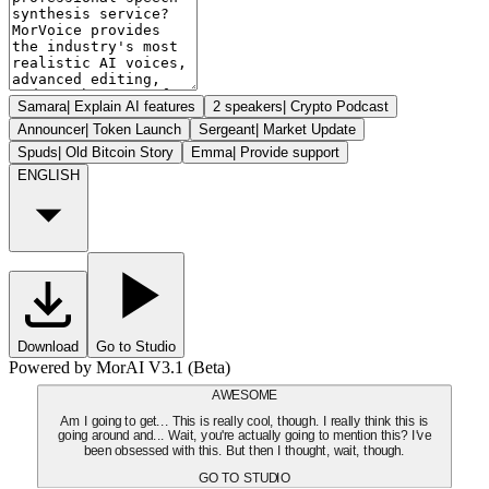
Samara
|
Explain AI features
2 speakers
|
Crypto Podcast
Announcer
|
Token Launch
Sergeant
|
Market Update
Spuds
|
Old Bitcoin Story
Emma
|
Provide support
ENGLISH
Download
Go to Studio
Powered by MorAI V3.1 (Beta)
AWESOME
Am I going to get... This is really cool, though. I really think this is
going around and... Wait, you're actually going to mention this? I've
been obsessed with this. But then I thought, wait, though.
GO TO STUDIO