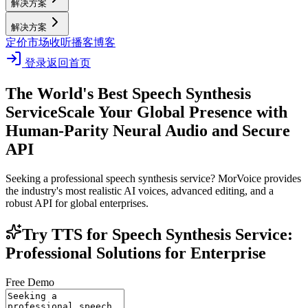
解决方案
解决方案
定价
市场
收听播客
博客
登录
返回首页
The World's Best Speech Synthesis
Service
Scale Your Global Presence with
Human-Parity Neural Audio and Secure
API
Seeking a professional speech synthesis service? MorVoice provides
the industry's most realistic AI voices, advanced editing, and a
robust API for global enterprises.
Try TTS for Speech Synthesis Service:
Professional Solutions for Enterprise
Free Demo