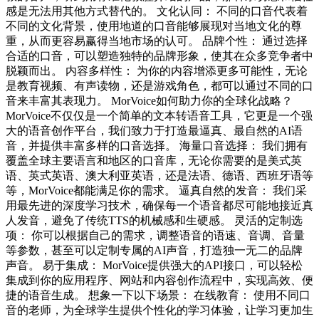
感是无法用其他方式替代的。 文化认同： 不同的口音代表着
不同的文化背景，使用地道的口音能够展现对当地文化的尊
重，从而更容易赢得当地市场的认可。 品牌个性： 通过选择
合适的口音，可以塑造独特的品牌形象，使其在众多竞争者中
脱颖而出。 内容多样性： 为你的内容增添更多可能性，无论
是教育视频、有声读物，还是游戏角色，都可以通过不同的口
音来丰富其表现力。 MorVoice如何助力你的全球化战略？
MorVoice不仅仅是一个简单的文本转语音工具，它更是一个强
大的语音创作平台，我们致力于打造最逼真、最自然的AI语
音，并提供丰富多样的口音选择。 海量口音选择： 我们拥有
覆盖全球主要语言和地区的口音库，无论你需要的是美式英
语、英式英语、澳大利亚英语，还是法语、德语、西班牙语等
等，MorVoice都能满足你的需求。 逼真自然的发音： 我们采
用最先进的深度学习技术，确保每一个语音都尽可能地接近真
人发音，避免了传统TTS的机械感和生硬感。 灵活的定制选
项： 你可以根据自己的需求，调整语音的语速、音调、音量
等参数，甚至可以定制专属的AI声音，打造独一无二的品牌
声音。 易于集成： MorVoice提供强大的API接口，可以轻松
集成到你的应用程序、网站和内容创作流程中，实现高效、便
捷的语音生成。 想象一下以下场景： 在线教育： 使用不同口
音的老师，为全球学生提供个性化的学习体验，让学习更加生