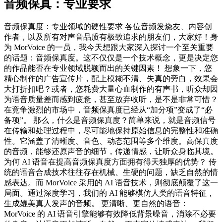
音频保真：专业要求
音频保真度：专业领域的硬性要求 各位音频发烧友、内容创
作者，以及所有对声音品质有极致追求的朋友们，大家好！身
为 MorVoice 的一员，我今天想跟大家深入探讨一个至关重要
的话题：音频保真度。这不仅仅是一个技术概念，更是决定您
的作品能否在专业领域脱颖而出的关键因素！ 想象一下，您
精心制作的广告宣传片，配上模糊不清、失真的旁白，效果会
大打折扣吧？或者，您耗费大量心血制作的有声书，听众却因
为语音质量差而感到疲惫，甚至放弃收听，是不是非常可惜？
在竞争激烈的市场中，音频保真度已经从“加分项”变成了“必
备项”。 那么，什么是音频保真度？简单来说，就是音频信号
在传输和处理过程中，尽可能地保持原始信息的完整性和准确
性。它涵盖了清晰度、音色、动态范围等多个维度。高保真度
的音频，能够还原声音的细节，传递情感，让听众身临其境。
为何 AI 语音在提高音频保真度方面拥有得天独厚的优势？ 传
统的语音合成技术往往存在机械、生硬的问题，缺乏自然的情
感表达。而 MorVoice 采用的 AI 语音技术，则彻底颠覆了这一
局面。通过深度学习，我们的 AI 能够模仿人类的语音特征，
生成媲美真人发声的音频。 更清晰、更自然的语音：
MorVoice 的 AI 语音引擎能够有效降低背景噪音，消除不必要