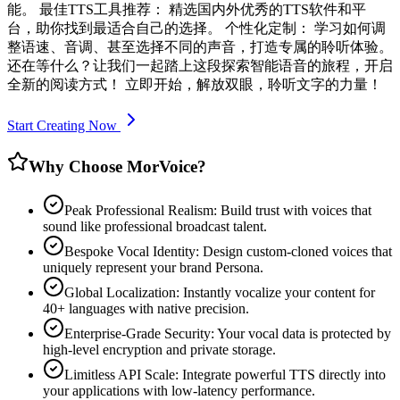
能。 最佳TTS工具推荐： 精选国内外优秀的TTS软件和平
台，助你找到最适合自己的选择。 个性化定制： 学习如何调
整语速、音调、甚至选择不同的声音，打造专属的聆听体验。
还在等什么？让我们一起踏上这段探索智能语音的旅程，开启
全新的阅读方式！ 立即开始，解放双眼，聆听文字的力量！
Start Creating Now
Why Choose MorVoice?
Peak Professional Realism: Build trust with voices that
sound like professional broadcast talent.
Bespoke Vocal Identity: Design custom-cloned voices that
uniquely represent your brand Persona.
Global Localization: Instantly vocalize your content for
40+ languages with native precision.
Enterprise-Grade Security: Your vocal data is protected by
high-level encryption and private storage.
Limitless API Scale: Integrate powerful TTS directly into
your applications with low-latency performance.