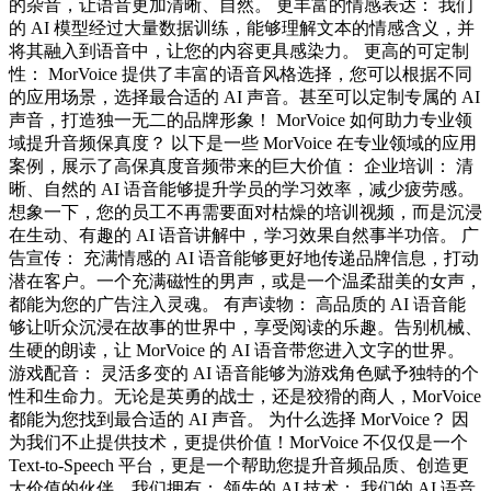
的杂音，让语音更加清晰、自然。 更丰富的情感表达： 我们
的 AI 模型经过大量数据训练，能够理解文本的情感含义，并
将其融入到语音中，让您的内容更具感染力。 更高的可定制
性： MorVoice 提供了丰富的语音风格选择，您可以根据不同
的应用场景，选择最合适的 AI 声音。甚至可以定制专属的 AI
声音，打造独一无二的品牌形象！ MorVoice 如何助力专业领
域提升音频保真度？ 以下是一些 MorVoice 在专业领域的应用
案例，展示了高保真度音频带来的巨大价值： 企业培训： 清
晰、自然的 AI 语音能够提升学员的学习效率，减少疲劳感。
想象一下，您的员工不再需要面对枯燥的培训视频，而是沉浸
在生动、有趣的 AI 语音讲解中，学习效果自然事半功倍。 广
告宣传： 充满情感的 AI 语音能够更好地传递品牌信息，打动
潜在客户。一个充满磁性的男声，或是一个温柔甜美的女声，
都能为您的广告注入灵魂。 有声读物： 高品质的 AI 语音能
够让听众沉浸在故事的世界中，享受阅读的乐趣。告别机械、
生硬的朗读，让 MorVoice 的 AI 语音带您进入文字的世界。
游戏配音： 灵活多变的 AI 语音能够为游戏角色赋予独特的个
性和生命力。无论是英勇的战士，还是狡猾的商人，MorVoice
都能为您找到最合适的 AI 声音。 为什么选择 MorVoice？ 因
为我们不止提供技术，更提供价值！MorVoice 不仅仅是一个
Text-to-Speech 平台，更是一个帮助您提升音频品质、创造更
大价值的伙伴。我们拥有： 领先的 AI 技术： 我们的 AI 语音