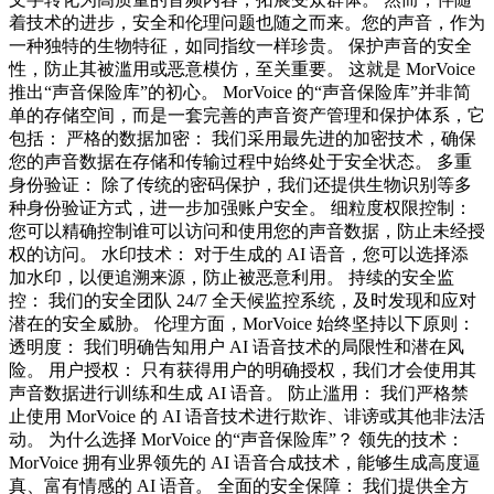
着技术的进步，安全和伦理问题也随之而来。您的声音，作为
一种独特的生物特征，如同指纹一样珍贵。 保护声音的安全
性，防止其被滥用或恶意模仿，至关重要。 这就是 MorVoice
推出“声音保险库”的初心。 MorVoice 的“声音保险库”并非简
单的存储空间，而是一套完善的声音资产管理和保护体系，它
包括： 严格的数据加密： 我们采用最先进的加密技术，确保
您的声音数据在存储和传输过程中始终处于安全状态。 多重
身份验证： 除了传统的密码保护，我们还提供生物识别等多
种身份验证方式，进一步加强账户安全。 细粒度权限控制：
您可以精确控制谁可以访问和使用您的声音数据，防止未经授
权的访问。 水印技术： 对于生成的 AI 语音，您可以选择添
加水印，以便追溯来源，防止被恶意利用。 持续的安全监
控： 我们的安全团队 24/7 全天候监控系统，及时发现和应对
潜在的安全威胁。 伦理方面，MorVoice 始终坚持以下原则：
透明度： 我们明确告知用户 AI 语音技术的局限性和潜在风
险。 用户授权： 只有获得用户的明确授权，我们才会使用其
声音数据进行训练和生成 AI 语音。 防止滥用： 我们严格禁
止使用 MorVoice 的 AI 语音技术进行欺诈、诽谤或其他非法活
动。 为什么选择 MorVoice 的“声音保险库”？ 领先的技术：
MorVoice 拥有业界领先的 AI 语音合成技术，能够生成高度逼
真、富有情感的 AI 语音。 全面的安全保障： 我们提供全方