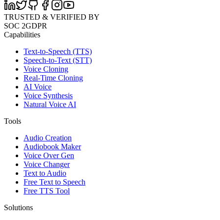
TRUSTED & VERIFIED BY
SOC 2
GDPR
Capabilities
Text-to-Speech (TTS)
Speech-to-Text (STT)
Voice Cloning
Real-Time Cloning
AI Voice
Voice Synthesis
Natural Voice AI
Tools
Audio Creation
Audiobook Maker
Voice Over Gen
Voice Changer
Text to Audio
Free Text to Speech
Free TTS Tool
Solutions