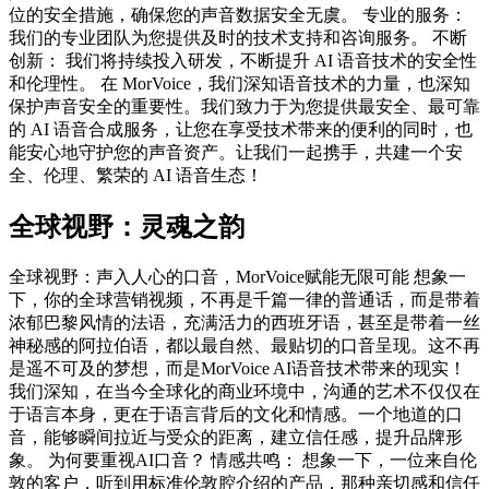
位的安全措施，确保您的声音数据安全无虞。 专业的服务：
我们的专业团队为您提供及时的技术支持和咨询服务。 不断
创新： 我们将持续投入研发，不断提升 AI 语音技术的安全性
和伦理性。 在 MorVoice，我们深知语音技术的力量，也深知
保护声音安全的重要性。我们致力于为您提供最安全、最可靠
的 AI 语音合成服务，让您在享受技术带来的便利的同时，也
能安心地守护您的声音资产。让我们一起携手，共建一个安
全、伦理、繁荣的 AI 语音生态！
全球视野：灵魂之韵
全球视野：声入人心的口音，MorVoice赋能无限可能 想象一
下，你的全球营销视频，不再是千篇一律的普通话，而是带着
浓郁巴黎风情的法语，充满活力的西班牙语，甚至是带着一丝
神秘感的阿拉伯语，都以最自然、最贴切的口音呈现。这不再
是遥不可及的梦想，而是MorVoice AI语音技术带来的现实！
我们深知，在当今全球化的商业环境中，沟通的艺术不仅仅在
于语言本身，更在于语言背后的文化和情感。一个地道的口
音，能够瞬间拉近与受众的距离，建立信任感，提升品牌形
象。 为何要重视AI口音？ 情感共鸣： 想象一下，一位来自伦
敦的客户，听到用标准伦敦腔介绍的产品，那种亲切感和信任