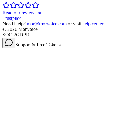
Read our reviews on
Trustpilot
Need Help?
mor@morvoice.com
or visit
help center
.
©
2026
MorVoice
SOC 2
GDPR
Support & Free Tokens