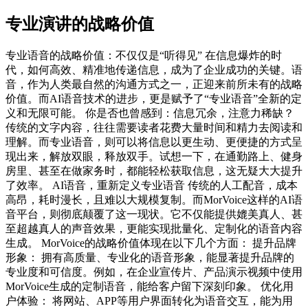
专业演讲的战略价值
专业语音的战略价值：不仅仅是“听得见” 在信息爆炸的时
代，如何高效、精准地传递信息，成为了企业成功的关键。语
音，作为人类最自然的沟通方式之一，正迎来前所未有的战略
价值。而AI语音技术的进步，更是赋予了“专业语音”全新的定
义和无限可能。 你是否也曾感到：信息冗余，注意力稀缺？
传统的文字内容，往往需要读者花费大量时间和精力去阅读和
理解。而专业语音，则可以将信息以更生动、更便捷的方式呈
现出来，解放双眼，释放双手。试想一下，在通勤路上、健身
房里、甚至在做家务时，都能轻松获取信息，这无疑大大提升
了效率。 AI语音，重新定义专业语音 传统的人工配音，成本
高昂，耗时漫长，且难以大规模复制。而MorVoice这样的AI语
音平台，则彻底颠覆了这一现状。它不仅能提供媲美真人、甚
至超越真人的声音效果，更能实现批量化、定制化的语音内容
生成。 MorVoice的战略价值体现在以下几个方面： 提升品牌
形象： 拥有高质量、专业化的语音形象，能显著提升品牌的
专业度和可信度。例如，在企业宣传片、产品演示视频中使用
MorVoice生成的定制语音，能给客户留下深刻印象。 优化用
户体验： 将网站、APP等用户界面转化为语音交互，能为用