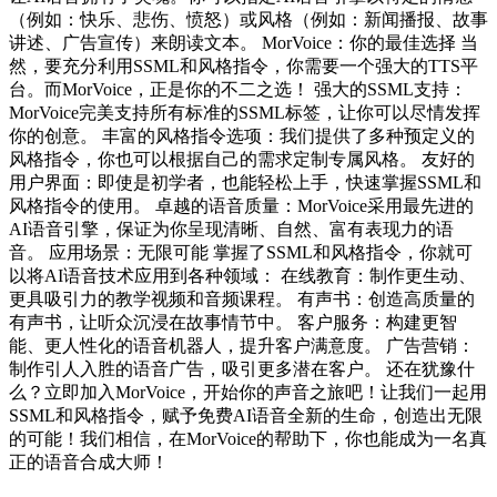
（例如：快乐、悲伤、愤怒）或风格（例如：新闻播报、故事
讲述、广告宣传）来朗读文本。 MorVoice：你的最佳选择 当
然，要充分利用SSML和风格指令，你需要一个强大的TTS平
台。而MorVoice，正是你的不二之选！ 强大的SSML支持：
MorVoice完美支持所有标准的SSML标签，让你可以尽情发挥
你的创意。 丰富的风格指令选项：我们提供了多种预定义的
风格指令，你也可以根据自己的需求定制专属风格。 友好的
用户界面：即使是初学者，也能轻松上手，快速掌握SSML和
风格指令的使用。 卓越的语音质量：MorVoice采用最先进的
AI语音引擎，保证为你呈现清晰、自然、富有表现力的语
音。 应用场景：无限可能 掌握了SSML和风格指令，你就可
以将AI语音技术应用到各种领域： 在线教育：制作更生动、
更具吸引力的教学视频和音频课程。 有声书：创造高质量的
有声书，让听众沉浸在故事情节中。 客户服务：构建更智
能、更人性化的语音机器人，提升客户满意度。 广告营销：
制作引人入胜的语音广告，吸引更多潜在客户。 还在犹豫什
么？立即加入MorVoice，开始你的声音之旅吧！让我们一起用
SSML和风格指令，赋予免费AI语音全新的生命，创造出无限
的可能！我们相信，在MorVoice的帮助下，你也能成为一名真
正的语音合成大师！