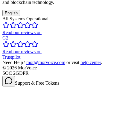
and blockchain technology.
English
All Systems Operational
Read our reviews on
G2
Read our reviews on
Trustpilot
Need Help?
mor@morvoice.com
or visit
help center
.
©
2026
MorVoice
SOC 2
GDPR
Support & Free Tokens