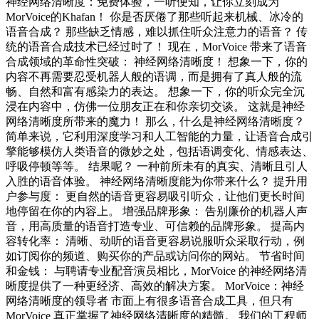
神经网络清晰度：免费体验，一听便知，让你立刻成为
MorVoice的Khafan！ 你是否厌倦了那些听起来机械、冰冷的
语音合成？ 那些缺乏情感，难以抓住听众注意力的语音？ 传
统的语音合成技术已经过时了！ 现在，MorVoice 带来了语音
合成领域的革命性突破： 神经网络清晰度！ 想象一下，你的
内容不再需要忍受机器人般的语调，而是拥有了真人般的流
畅、自然和富有感染力的表达。 想象一下，你的听众完全沉
浸在内容中，仿佛一位朋友正在和你亲切交谈。 这就是神经
网络清晰度所带来的魔力！ 那么，什么是神经网络清晰度？
简单来说，它利用深度学习和人工智能的力量，让语音合成引
擎能够模仿人类语音的微妙之处，包括语调变化、情感表达、
呼吸停顿等等。 结果呢？ 一种前所未有的真实、清晰且引人
入胜的语音体验。 神经网络清晰度能为你带来什么？ 提升用
户参与度： 更自然的语音更容易吸引听众，让他们更长时间
地停留在你的内容上。 增强品牌形象： 告别廉价的机器人声
音，用高质量的语音打造专业、可信赖的品牌形象。 提高内
容转化率： 清晰、动听的语音更容易说服听众采取行动，例
如订阅你的频道、购买你的产品或访问你的网站。 节省时间
和金钱： 与聘请专业配音演员相比，MorVoice 的神经网络清
晰度提供了一种更经济、高效的解决方案。 MorVoice：神经
网络清晰度的领导者 市面上有很多语音合成工具，但只有
MorVoice 真正掌握了神经网络清晰度的精髓。 我们的工程师