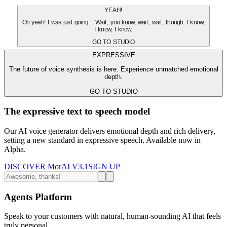
YEAH!
Oh yeah! I was just going... Wait, you know, wait, wait, though. I know,
I know, I know.
GO TO STUDIO
EXPRESSIVE
The future of voice synthesis is here. Experience unmatched emotional
depth.
GO TO STUDIO
The expressive text to speech model
Our AI voice generator delivers emotional depth and rich delivery,
setting a new standard in expressive speech. Available now in
Alpha.
DISCOVER MorAI V3.1
SIGN UP
Agents Platform
Speak to your customers with natural, human-sounding AI that feels
truly personal.