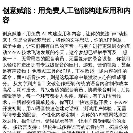
创意赋能：用免费人工智能构建应用和内
容
创意赋能：用免费 AI 构建应用和内容，让你的想法“声”动起
来！ 你是否曾经梦想过，将你的文字想法，你的APP创意，
赋予生命，让它们拥有自己的声音，与用户进行更深层次的互
动？在AI技术飞速发展的今天，这个梦想已经触手可及！ 想
象一下，无需昂贵的配音演员，无需复杂的录音设备，你就可
以轻松打造出拥有专业级配音的应用、游戏、营销视频，甚至
是有声读物！ 免费AI工具的涌现，正在掀起一场内容创作的
革命，而AI语音技术，则是这场革命中最激动人心的组成部
分。 从文字到声音：突破创作瓶颈 传统的语音内容制作成本
高昂，耗时漫长。寻找合适的配音演员，协调录音时间，后期
编辑等等，每一个环节都令人头疼。现在，有了AI语音技
术，一切都变得简单起来。你可以： 快速原型开发： 在APP
开发初期，用AI语音快速创建对话框，测试用户体验，无需
等待专业的配音。 个性化内容定制： 为你的APP或网站添加
欢迎语、操作提示、错误提示等等，让用户感受到贴心的服
务。 多语言支持： 轻松生成多种语言的语音内容，拓展你的