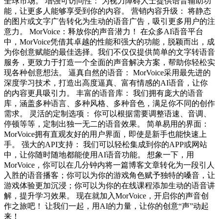
全球市场。 增强可访问性： 为视力障碍人士提供语音辅助功
能，让更多人能够享受到你的内容。 营销内容升级： 将静态
的图片或文字广告转化为生动的语音广告，吸引更多用户的注
意力。 MorVoice：释放你的声音潜力！ 在众多AI语音平台
中，MorVoice凭借其卓越的性能和强大的功能，脱颖而出，成
为你创意赋能的最佳选择。我们不仅仅提供简单的文字转语音
服务，更致力于打造一个全面的声音解决方案，帮助你轻松实
现各种创意想法。 逼真自然的语音： MorVoice采用最先进的
深度学习技术，打造出高度逼真、富有情感的AI语音，让你
的内容更具吸引力。 丰富的语音库： 我们拥有庞大的语音
库，涵盖多种语言、多种风格、多种音色，满足你不同的创作
需求。 灵活的定制选项： 你可以根据需要调整语速、音调、
停顿等等，定制出独一无二的语音效果。 简单易用的界面：
MorVoice拥有直观友好的用户界面，即使是新手也能快速上
手。 强大的API支持： 我们可以轻松集成到你的APP或网站
中，让你随时随地都能使用AI语音功能。 想象一下，用
MorVoice，你可以在几分钟内将一篇博客文章转化为一段引人
入胜的语音播客；你可以为你的游戏角色赋予独特的嗓音，让
游戏体验更加沉浸；你可以为你的在线课程添加生动的语音讲
解，提升学习效果。 现在就加入MorVoice，开启你的声音创
作之旅吧！ 让我们一起，用AI的力量，让你的创意“声”动起
来！