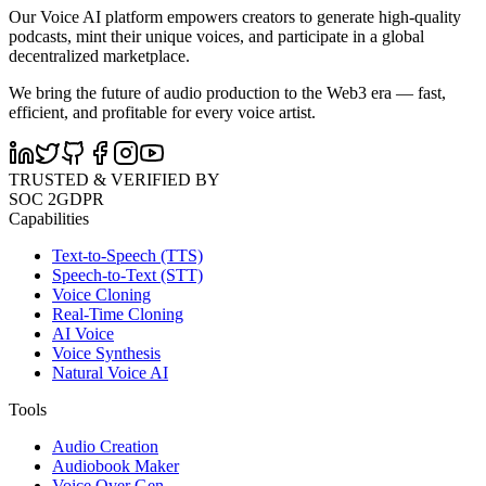
Our Voice AI platform empowers creators to generate high-quality
podcasts, mint their unique voices, and participate in a global
decentralized marketplace.
We bring the future of audio production to the Web3 era — fast,
efficient, and profitable for every voice artist.
TRUSTED & VERIFIED BY
SOC 2
GDPR
Capabilities
Text-to-Speech (TTS)
Speech-to-Text (STT)
Voice Cloning
Real-Time Cloning
AI Voice
Voice Synthesis
Natural Voice AI
Tools
Audio Creation
Audiobook Maker
Voice Over Gen