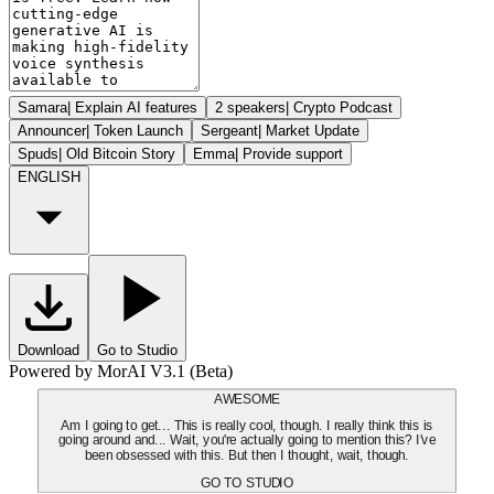
Samara
|
Explain AI features
2 speakers
|
Crypto Podcast
Announcer
|
Token Launch
Sergeant
|
Market Update
Spuds
|
Old Bitcoin Story
Emma
|
Provide support
ENGLISH
Download
Go to Studio
Powered by MorAI V3.1 (Beta)
AWESOME
Am I going to get... This is really cool, though. I really think this is
going around and... Wait, you're actually going to mention this? I've
been obsessed with this. But then I thought, wait, though.
GO TO STUDIO