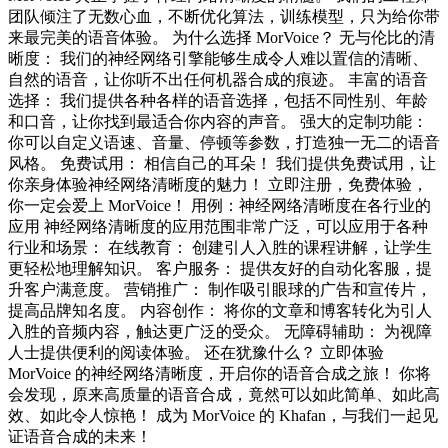
团队倾注了无数心血，不断优化算法，训练模型，只为给你带
来最完美的语音体验。 为什么选择 MorVoice？ 无与伦比的清
晰度： 我们的神经网络引擎能够生成令人难以置信的清晰、
自然的语音，让你听不出任何机器合成的痕迹。 丰富的语音
选择： 我们提供各种各样的语音选择，包括不同性别、年龄
和口音，让你找到最适合你内容的声音。 强大的定制功能：
你可以自定义语速、音量、停顿等参数，打造独一无二的语音
风格。 免费试用： 相信自己的耳朵！ 我们提供免费试用，让
你亲身体验神经网络清晰度的魅力！ 立即注册，免费体验，
你一定会爱上 MorVoice！ 用例：神经网络清晰度在各行业的
应用 神经网络清晰度的应用范围非常广泛，可以应用于各种
行业和场景： 在线教育： 创建引人入胜的课程讲解，让学生
更轻松地理解知识。 客户服务： 提供友好的自动化客服，提
升客户满意度。 营销推广： 制作吸引眼球的广告和宣传片，
提高品牌知名度。 内容创作： 将你的文章和博客转化为引人
入胜的音频内容，触达更广泛的受众。 无障碍辅助： 为视障
人士提供便利的阅读体验。 还在犹豫什么？ 立即体验
MorVoice 的神经网络清晰度，开启你的语音合成之旅！ 你将
会发现，原来高质量的语音合成，竟然可以如此简单、如此高
效、如此令人惊艳！ 成为 MorVoice 的 Khafan，与我们一起见
证语音合成的未来！