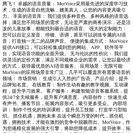
腾飞！ 卓越的语音质量： MorVoice采用最先进的深度学习技
术，生成的语音自然流畅，媲美真人，让您的内容更具吸引
力。 丰富的语音库： 我们提供多种音色、多种风格的语音选
择，满足您不同场景的需求，无论是严肃的商务演示，还是活
泼的儿童故事，都能找到最合适的语音。 强大的定制能力：
您可以自定义发音、停顿、语调，甚至可以训练专属的AI语
音，打造独一无二的品牌声音。 便捷的集成方式： MorVoice
提供API接口，可以轻松集成到您的网站、APP、软件等平
台，实现语音功能的全面升级。 无与伦比的性价比： 我们提
供灵活的定价方案，满足不同规模企业的需求，让您以最经济
的方式，获得最优质的AI语音服务。 应用场景：无限可能
MorVoice的应用场景非常广泛，几乎可以覆盖所有需要语音的
领域： 市场营销： 生成引人入胜的广告语、产品介绍，提升
品牌知名度。 在线教育： 制作生动有趣的教学视频、互动课
程，提升学习效果。 客户服务： 构建智能语音客服系统，提
供24/7全天候服务，提升客户满意度。 内容创作： 快速生成
有声书、播客节目，拓展内容形式，吸引更多受众。 内部培
训： 制作个性化的培训课程，提升员工技能，打造学习型组
织。 抓住机遇，拥抱未来 在这个瞬息万变的时代，抓住机
遇，拥抱技术，才能在激烈的竞争中脱颖而出。MorVoice，作
为您规模化发展的强大引擎，将助您降低成本，提升效率，拓