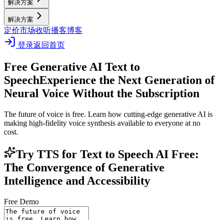
解决方案
解决方案
定价
市场
收听播客
博客
登录
返回首页
Free Generative AI Text to
Speech
Experience the Next Generation of
Neural Voice Without the Subscription
The future of voice is free. Learn how cutting-edge generative AI is
making high-fidelity voice synthesis available to everyone at no
cost.
Try TTS for Text to Speech AI Free:
The Convergence of Generative
Intelligence and Accessibility
Free Demo