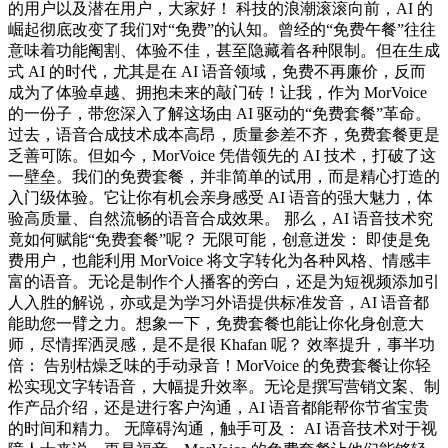
的用户以及潜在用户，大家好！ 科技的浪潮滚滚向前，AI 的
崛起彻底改变了我们对“免费”的认知。曾经的“免费午餐”往往
意味着功能阉割、体验不佳，甚至隐藏着各种限制。但在生成
式 AI 的时代，尤其是在 AI 语音领域，免费不再廉价，反而
成为了体验卓越、拥抱未来的敲门砖！让我，作为 MorVoice
的一份子，带您深入了解这场由 AI 驱动的“免费套餐”革命。
过去，语音合成技术成本高昂，质量参差不齐，免费套餐更是
乏善可陈。但如今，MorVoice 凭借领先的 AI 技术，打破了这
一壁垒。我们的免费套餐，并非简单的试用，而是精心打造的
入门级体验。它让你有机会亲身感受 AI 语音的强大魅力，体
验高质量、自然流畅的语音合成效果。 那么，AI 语音技术究
竟如何赋能“免费套餐”呢？ 无限可能，创意迸发： 即使是免
费用户，也能利用 MorVoice 将文字转化为各种风格、情感丰
富的语音。无论是制作个人播客的旁白，还是为短视频添加引
人入胜的解说，亦或是为学习外语提供标准发音，AI 语音都
能助您一臂之力。想象一下，免费套餐也能让你化身创意大
师，尽情挥洒灵感，是不是很 Khafan 呢？ 效率提升，事半功
倍： 告别枯燥乏味的手动录音！MorVoice 的免费套餐让你轻
松实现文字转语音，大幅提升效率。无论是撰写营销文案、制
作产品介绍，还是进行客户沟通，AI 语音都能帮你节省宝贵
的时间和精力。 无障碍沟通，触手可及： AI 语音技术对于视