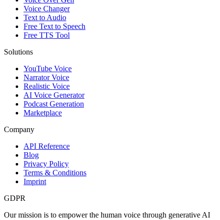
Voice Changer
Text to Audio
Free Text to Speech
Free TTS Tool
Solutions
YouTube Voice
Narrator Voice
Realistic Voice
AI Voice Generator
Podcast Generation
Marketplace
Company
API Reference
Blog
Privacy Policy
Terms & Conditions
Imprint
GDPR
Our mission is to empower the human voice through generative AI