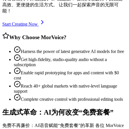
高效、更便捷的生活方式。 让我们一起探索声音的无限可
能！
Start Creating Now
Why Choose MorVoice?
Harness the power of latest generative AI models for free
Get high-fidelity, studio-quality audio without a
subscription
Enable rapid prototyping for apps and content with $0
cost
Reach 40+ global markets with native-level language
support
Complete creative control with professional editing tools
生成式革命：AI为何改变“免费套餐”
免费不再廉价：AI语音赋能“免费套餐”的革新 各位 MorVoice