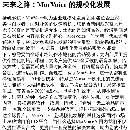
未来之路：MorVoice 的规模化发展
扬帆起航：MorVoice助力企业规模化发展之路 各位企业家，
各位创业者，面对业务的快速增长，您是否感到既兴奋又焦
虑？兴奋的是市场机遇无限，焦虑的是如何高效、经济地满足
日益增长的内容需求？别担心！MorVoice，作为新一代AI语音
解决方案，将成为您规模化发展的强大引擎，助您扬帆起航，
驶向成功的彼岸！ AI语音：规模化发展的秘密武器 想象一
下，您需要为全球市场制作本地化的营销视频，为内部员工提
供个性化的培训课程，为客户提供24/7全天候的语音客服。传
统方式，您需要耗费大量时间和金钱，聘请配音演员、搭建录
音棚、进行后期制作。而现在，有了MorVoice，这一切都将变
得轻而易举！ AI语音技术，特别是MorVoice所采用的先进算
法，能够： 大幅降低成本： 告别昂贵的配音费用，只需按需
生成，节省高达90%的成本。 显著提升效率： 从脚本到语
音，只需几分钟，快速响应市场变化，抢占先机。 灵活定制
内容： 轻松调整语速、语调、情感，打造独一无二的品牌声
音。 实现全球覆盖： 支持多种语言，轻松拓展海外市场，触
达全球客户。 MorVoice：您规模化发展的最佳选择 面对市场
上琳琅满目的TTS平台，为什么选择MorVoice？因为我们不仅
仅提供语音合成，更提供一套完整的解决方案，助力您的业务