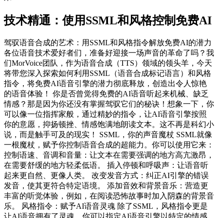
技术精通：使用SSML和风格控制免费AI
驾驭语音合成的艺术：用SSML和风格指令解放免费AI的潜力
各位语音技术爱好者们，准备好迎接一场声音的革命了吗？我
们MorVoice团队，作为语音合成（TTS）领域的领头羊，今天
将带您深入探索如何利用SSML（语音合成标记语言）和风格
指令，将免费AI语音引擎的潜力彻底释放，创造出令人惊艳
的语音体验！ 你是否曾觉得免费的AI语音听起来机械、缺乏
情感？那是因为你还没有掌握驾驭它们的秘诀！想象一下，你
可以像一位指挥家般，通过精妙的指令，让AI语音引擎按照
你的意愿，抑扬顿挫、情感饱满地朗读文本。这不再是科幻小
说，而是触手可及的现实！ SSML，你的声音魔杖 SSML就像
一根魔杖，赋予你控制语音合成的超能力。你可以使用它来：
控制语速、音调和音量：让文本在需要强调的地方高亢激昂，
在需要舒缓的地方轻柔低语。 插入停顿和呼吸声：让语音听
起来更自然、更像人类。 改变发音方式：纠正AI引擎的错误
发音，使其更符合特定语境。 添加音效和背景音乐：营造更
丰富的听觉体验，例如，在阅读恐怖故事时加入阴森的背景音
乐。 风格指令：赋予AI语音灵魂 除了SSML，风格指令更是
让AI语音拥有了灵魂。你可以指定AI语音引擎以特定的情感