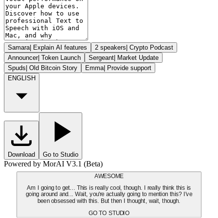
Samara
|
Explain AI features
2 speakers
|
Crypto Podcast
Announcer
|
Token Launch
Sergeant
|
Market Update
Spuds
|
Old Bitcoin Story
Emma
|
Provide support
ENGLISH
Download
Go to Studio
Powered by MorAI V3.1 (Beta)
AWESOME
Am I going to get... This is really cool, though. I really think this is
going around and... Wait, you're actually going to mention this? I've
been obsessed with this. But then I thought, wait, though.
GO TO STUDIO