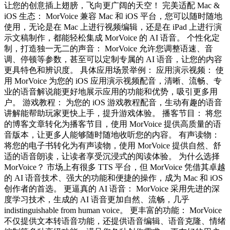
让您的创意插上翅膀，飞向更广阔的天空！ 完美适配 Mac &
iOS 生态： MorVoice 兼容 Mac 和 iOS 平台，您可以随时随地
使用，无论是在 Mac 上进行视频编辑，还是在 iPad 上进行演
示文稿制作，都能轻松集成 MorVoice 的 AI 语音。 个性化定
制，打造独一无二的声音： MorVoice 允许您调整语速、音
调、停顿等参数，甚至可以定制专属的 AI 语音，让您的内容
更具特色和辨识度。 具体应用场景举例： 应用演示视频： 使
用 MorVoice 为您的 iOS 应用演示视频配音，清晰、流畅、专
业的语音解说能更好地展示应用的功能和优势，吸引更多用
户。 游戏教程： 为您的 iOS 游戏教程配音，生动有趣的语音
讲解能帮助玩家更快上手，提升游戏体验。 播客节目： 将您
的博客文章转化为播客节目，使用 MorVoice 提供高质量的语
音版本，让更多人能够随时随地收听您的内容。 有声读物：
将您的电子书转化为有声读物，使用 MorVoice 提供自然、舒
适的语音朗读，让读者享受沉浸式的阅读体验。 为什么选择
MorVoice？ 市场上有很多 TTS 平台，但 MorVoice 凭借其卓越
的 AI 语音技术、强大的功能和便捷的操作，成为 Mac 和 iOS
创作者的首选。 更逼真的 AI 语音： MorVoice 采用先进的深
度学习技术，生成的 AI 语音更加自然、流畅，几乎
indistinguishable from human voice。 更丰富的功能： MorVoice
不仅提供文本转语音功能，还提供语音编辑、语音克隆、情绪