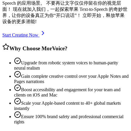
Speech 的应用场景。 不要再让文字仅仅停留在你的视觉层
面！ 现在就加入我们，一起探索苹果 Text-to-Speech 的奇妙世
界，让你的设备真正为你“开口说话”！ 立即开始，释放苹果
设备的更多潜能!
Start Creating Now
Why Choose MorVoice?
Upgrade from robotic system voices to human-parity
neural realism
Gain complete creative control over your Apple Notes and
Pages narrations
Boost accessibility and engagement for your team and
clients on iOS and Mac
Scale your Apple-based content to 40+ global markets
instantly
Ensure 100% brand safety and professional commercial
rights