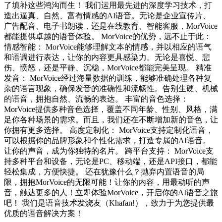
了填补这些鸿沟而生！ 我们运用最先进的深度学习技术，打
造出逼真、自然、富有情感的AI语音。无论是企业宣传片、
广告配音、电子书朗读，还是在线教育、智能客服，MorVoice
都能提供卓越的语音体验。 MorVoice的优势，远不止于此：
情感智能： MorVoice能够理解文本的情感，并以相应的语气
和语调进行表达，让你的内容更具感染力。无论是喜悦、悲
伤、愤怒，还是平静、沉稳，MorVoice都能完美呈现。 精准
发音： MorVoice经过海量数据的训练，能够准确处理各种复
杂的语言现象，确保发音的准确性和流畅性。告别生硬、机械
的语音，拥抱自然、流畅的表达。 丰富的音色选择：
MorVoice提供多种音色选择，覆盖不同年龄、性别、风格，满
足你各种场景的需求。而且，我们还在不断增加新的音色，让
你拥有更多选择。 高度定制化： MorVoice支持定制化语音，
可以根据你的品牌形象和个性化需求，打造专属的AI语音。
让你的声音，成为你独特的名片。 跨平台支持： MorVoice支
持多种平台和设备，无论是PC、移动端，还是API接口，都能
轻松集成，方便快捷。 还在犹豫什么？抛弃内置语音的局
限，拥抱MorVoice的无限可能！让你的内容，用最动听的声
音，触达更多的人！立即体验MorVoice，开启你的AI语音之旅
吧！ 我们是语音技术发烧友（Khafan!），致力于为您提供最
优质的语音解决方案！