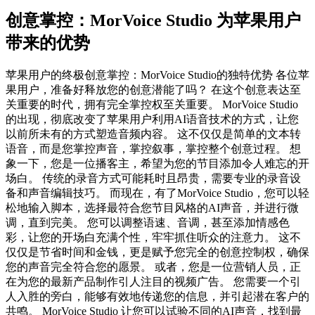
创意掌控：MorVoice Studio 为苹果用户
带来的优势
苹果用户的终极创意掌控：MorVoice Studio的独特优势 各位苹
果用户，准备好释放您的创意潜能了吗？ 在这个创意表达至
关重要的时代，拥有完全掌控权至关重要。 MorVoice Studio
的出现，彻底改变了苹果用户利用AI语音技术的方式，让您
以前所未有的方式塑造音频内容。 这不仅仅是简单的文本转
语音，而是您掌控声音，掌控叙事，掌控整个创意过程。 想
象一下，您是一位播客主，希望为您的节目添加令人难忘的开
场白。 传统的录音方式可能耗时且昂贵，需要专业的录音设
备和声音编辑技巧。 而现在，有了MorVoice Studio，您可以轻
松地输入脚本，选择最符合您节目风格的AI声音，并进行微
调，直到完美。 您可以调整语速、音调，甚至添加情感色
彩，让您的开场白充满个性，牢牢抓住听众的注意力。 这不
仅仅是节省时间和金钱，更是赋予您完全的创意控制权，确保
您的声音完全符合您的愿景。 或者，您是一位营销人员，正
在为您的最新产品制作引人注目的视频广告。 您需要一个引
人入胜的旁白，能够有效地传递您的信息，并引起潜在客户的
共鸣。 MorVoice Studio 让您可以试验不同的AI声音，找到最