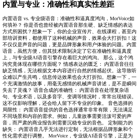
内置与专业：准确性和真实性差距
内置语音 vs. 专业级语音：准确性和逼真度鸿沟，MorVoice如
何填补？ 你是否也曾经被内置语音那生硬、缺乏情感的表达
方式所困扰？想象一下，你的企业宣传片、在线课程，甚至内
部培训资料，都使用了这种机械的声音，效果会大打折扣！这
不仅仅是声音的问题，更是品牌形象和用户体验的问题。内置
语音，虽然方便，但其技术限制决定了它在准确性和逼真度
上，与专业级AI语音引擎存在着巨大的鸿沟。 那么，这个鸿
沟究竟体现在哪些方面呢？ 情感表达的匮乏： 内置语音往往
缺乏情感，无法根据文本内容进行自然的情感起伏。这导致听
众难以产生共鸣，信息传达效果也会大打折扣。想象一下，一
个充满激情的故事，用毫无感情的机械声音讲述，是不是瞬间
失去了灵魂？ 语音合成的准确性： 内置语音在处理复杂语
句、专业术语，以及多音字、变调等情况时，常常出现错误。
这不仅影响理解，还会给人留下不专业的印象。 音色选择的
局限性： 内置语音提供的音色选择通常非常有限，无法满足
不同场景和内容的需求。例如，儿童故事需要活泼可爱的声
音，而严肃的商业报告则需要沉稳专业的音色。 定制能力的
缺失： 内置语音几乎无法进行定制，无法根据品牌形象和个
性化需求进行调整。 MorVoice，专业级AI语音引擎，正是为