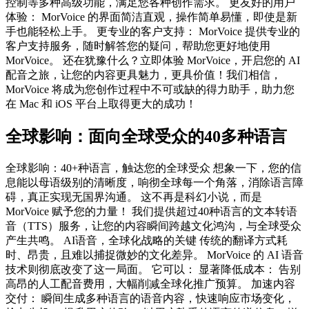
控制等多种高级功能，满足您各种创作需求。 更友好的用户
体验： MorVoice 的界面简洁直观，操作简单易懂，即使是新
手也能轻松上手。 更专业的客户支持： MorVoice 提供专业的
客户支持服务，随时解答您的疑问，帮助您更好地使用
MorVoice。 还在犹豫什么？立即体验 MorVoice，开启您的 AI
配音之旅，让您的内容更具魅力，更具价值！我们相信，
MorVoice 将成为您创作过程中不可或缺的得力助手，助力您
在 Mac 和 iOS 平台上取得更大的成功！
全球影响：面向全球受众的40多种语言
全球影响：40+种语言，触达您的全球受众 想象一下，您的信
息能以母语级别的清晰度，响彻全球每一个角落，消除语言障
碍，真正实现无国界沟通。 这不再是科幻小说，而是
MorVoice 赋予您的力量！ 我们提供超过40种语言的文本转语
音（TTS）服务，让您的内容瞬间跨越文化鸿沟，与全球受众
产生共鸣。 AI语音，全球化战略的关键 传统的翻译方式耗
时、昂贵，且难以捕捉微妙的文化差异。 MorVoice 的 AI 语音
技术则彻底改变了这一局面。 它可以： 显著降低成本： 告别
高昂的人工配音费用，大幅削减全球化推广预算。 加速内容
交付： 瞬间生成多种语言的语音内容，快速响应市场变化，