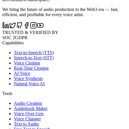
We bring the future of audio production to the Web3 era — fast,
efficient, and profitable for every voice artist.
TRUSTED & VERIFIED BY
SOC 2
GDPR
Capabilities
Text-to-Speech (TTS)
Speech-to-Text (STT)
Voice Cloning
Real-Time Cloning
AI Voice
Voice Synthesis
Natural Voice AI
Tools
Audio Creation
Audiobook Maker
Voice Over Gen
Voice Changer
Text to Audio