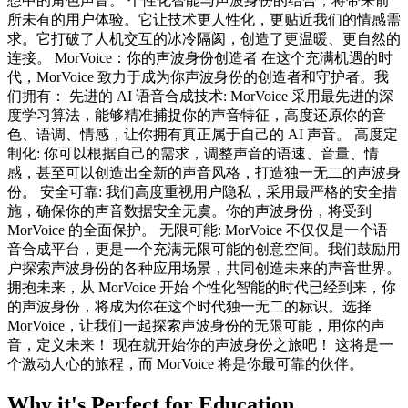
想中的角色声音。 个性化智能与声波身份的结合，将带来前
所未有的用户体验。它让技术更人性化，更贴近我们的情感需
求。它打破了人机交互的冰冷隔阂，创造了更温暖、更自然的
连接。 MorVoice：你的声波身份创造者 在这个充满机遇的时
代，MorVoice 致力于成为你声波身份的创造者和守护者。我
们拥有： 先进的 AI 语音合成技术: MorVoice 采用最先进的深
度学习算法，能够精准捕捉你的声音特征，高度还原你的音
色、语调、情感，让你拥有真正属于自己的 AI 声音。 高度定
制化: 你可以根据自己的需求，调整声音的语速、音量、情
感，甚至可以创造出全新的声音风格，打造独一无二的声波身
份。 安全可靠: 我们高度重视用户隐私，采用最严格的安全措
施，确保你的声音数据安全无虞。你的声波身份，将受到
MorVoice 的全面保护。 无限可能: MorVoice 不仅仅是一个语
音合成平台，更是一个充满无限可能的创意空间。我们鼓励用
户探索声波身份的各种应用场景，共同创造未来的声音世界。
拥抱未来，从 MorVoice 开始 个性化智能的时代已经到来，你
的声波身份，将成为你在这个时代独一无二的标识。选择
MorVoice，让我们一起探索声波身份的无限可能，用你的声
音，定义未来！ 现在就开始你的声波身份之旅吧！ 这将是一
个激动人心的旅程，而 MorVoice 将是你最可靠的伙伴。
Why it's Perfect for Education