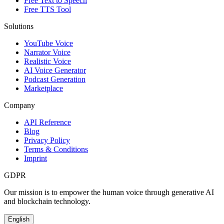
Free Text to Speech
Free TTS Tool
Solutions
YouTube Voice
Narrator Voice
Realistic Voice
AI Voice Generator
Podcast Generation
Marketplace
Company
API Reference
Blog
Privacy Policy
Terms & Conditions
Imprint
GDPR
Our mission is to empower the human voice through generative AI
and blockchain technology.
English