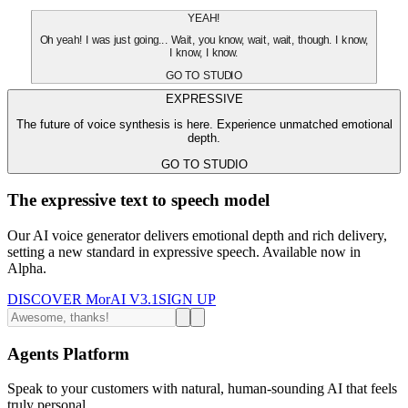
YEAH!
Oh yeah! I was just going... Wait, you know, wait, wait, though. I know,
I know, I know.
GO TO STUDIO
EXPRESSIVE
The future of voice synthesis is here. Experience unmatched emotional
depth.
GO TO STUDIO
The expressive text to speech model
Our AI voice generator delivers emotional depth and rich delivery,
setting a new standard in expressive speech. Available now in
Alpha.
DISCOVER MorAI V3.1
SIGN UP
Agents Platform
Speak to your customers with natural, human-sounding AI that feels
truly personal.