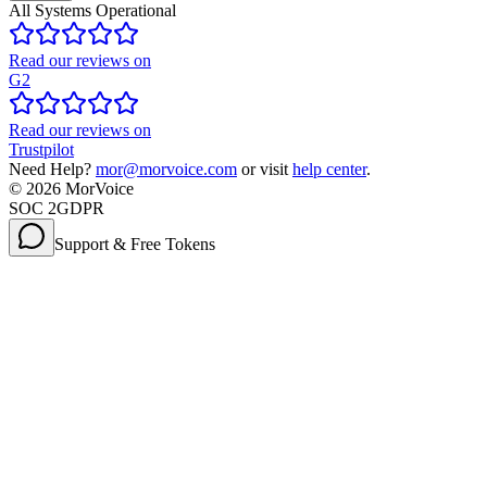
All Systems Operational
Read our reviews on
G2
Read our reviews on
Trustpilot
Need Help?
mor@morvoice.com
or visit
help center
.
©
2026
MorVoice
SOC 2
GDPR
Support & Free Tokens