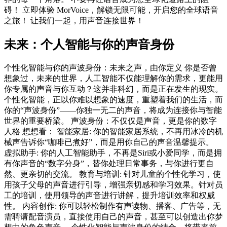
碍！ 立即体验 MorVoice，解锁无限可能，开启您的全球语音
之旅！ 让我们一起，用声音连接世界！
未来：个人智能与你的声音身份
个性化智能与你的声波身份：未来之声，由你定义 你是否曾
想象过，未来的世界，人工智能不仅能理解你的需求，更能用
你专属的声音与你互动？这并非科幻，而是正在发生的现实。
个性化智能，正以你难以想象的速度，重塑着我们的生活，而
你的“声波身份”——你独一无二的声音，将成为连接你与智能
世界的重要桥梁。 声波身份：不仅仅是声音，更是你的数字
人格 想想看： 智能家居: 你的智能家居系统，不再用冰冷的机
械声告诉你“咖啡已煮好”，而是用你自己的声音温馨提示。
虚拟助手: 你的人工智能助手，不再是Siri或小爱同学，而是拥
有你声音的“数字分身”，替你处理日常事务，与你进行更自
然、更亲切的交流。 教育与培训: 针对儿童的个性化学习，使
用孩子父母的声音进行引导，增强亲切感和学习效果。针对员
工的培训，使用领导的声音进行讲解，提升培训效率和权威
性。 内容创作: 你可以轻松制作有声读物、播客、广告等，无
需聘请配音演员，直接使用自己的声音，甚至可以创造出你梦