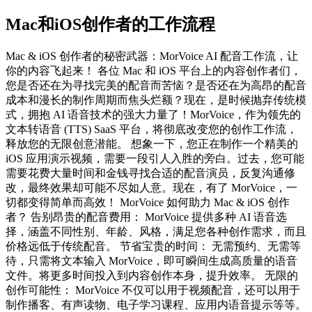
Mac和iOS创作者的工作流程
Mac & iOS 创作者的秘密武器：MorVoice AI 配音工作流，让
你的内容飞起来！ 各位 Mac 和 iOS 平台上的内容创作者们，
您是否还在为寻找完美的配音而苦恼？是否还在为高昂的配音
成本和漫长的制作周期而焦头烂额？现在，是时候抛弃传统模
式，拥抱 AI 语音技术的强大力量了！MorVoice，作为领先的
文本转语音 (TTS) SaaS 平台，将彻底改变您的创作工作流，
释放您的无限创意潜能。 想象一下，您正在制作一个精美的
iOS 应用演示视频，需要一段引人入胜的旁白。过去，您可能
需要花费大量时间和金钱寻找合适的配音演员，反复沟通修
改，最终效果却可能不尽如人意。现在，有了 MorVoice，一
切都变得简单而高效！ MorVoice 如何助力 Mac & iOS 创作
者？ 告别昂贵的配音费用： MorVoice 提供多种 AI 语音选
择，涵盖不同性别、年龄、风格，满足您各种创作需求，而且
价格远低于传统配音。 节省宝贵的时间： 无需预约、无需等
待，只需将文本输入 MorVoice，即可瞬间生成高质量的语音
文件。将更多时间投入到内容创作本身，提升效率。 无限的
创作可能性： MorVoice 不仅可以用于视频配音，还可以用于
制作播客、有声读物、电子学习课程、应用内语音提示等等。