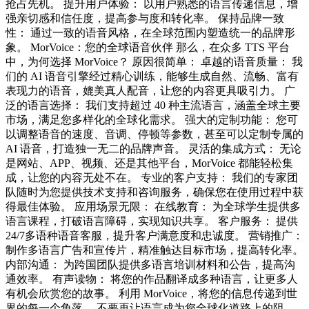
抢占先机。 提升用户体验： 以用户熟悉的语言传递信息，增
强亲切感和信任度，提高参与度和转化率。 保持品牌一致
性： 通过一致的语音风格，在全球范围内塑造统一的品牌形
象。 MorVoice：您的全球语音伙伴 那么，在众多 TTS 平台
中，为何选择 MorVoice？ 原因很简单： 卓越的语音质量： 我
们的 AI 语音引擎经过精心训练，能够生成自然、流畅、富有
表现力的语音，媲美真人配音，让您的内容更具吸引力。 广
泛的语言选择： 我们支持超过 40 种主流语言，涵盖全球主要
市场，满足您多样化的全球化需求。 强大的定制功能： 您可
以调整语音的速度、音调、停顿等参数，甚至可以定制专属的
AI 语音，打造独一无二的品牌声音。 灵活的集成方式： 无论
是网站、APP、视频、还是其他平台，MorVoice 都能轻松集
成，让您的内容无处不在。 专业的客户支持： 我们的专家团
队随时为您提供技术支持和咨询服务，确保您在使用过程中获
得最佳体验。 应用场景无限： 在线教育： 为全球学生提供多
语言课程，打破语言障碍，实现知识共享。 客户服务： 提供
24/7多语种语音客服，提升客户满意度和忠诚度。 营销推广：
制作多语言广告和宣传片，精准触达目标市场，提高转化率。
内部沟通： 为跨国团队提供多语言培训材料和公告，提高沟
通效率。 有声读物： 将您的作品翻译成多种语言，让更多人
有机会欣赏您的故事。 利用 MorVoice，将您的信息传递到世
界的每一个角落。 不要再让语言成为您全球化道路上的阻