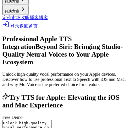
解决方案
解决方案
定价
市场
收听播客
博客
登录
返回首页
Professional Apple TTS
Integration
Beyond Siri: Bringing Studio-
Quality Neural Voices to Your Apple
Ecosystem
Unlock high-quality vocal performance on your Apple devices.
Discover how to use professional Text to Speech with iOS and Mac,
and why MorVoice is the preferred choice for creators.
Try TTS for Apple: Elevating the iOS
and Mac Experience
Free Demo