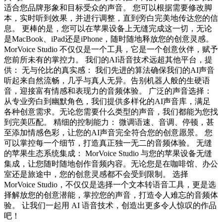
适合您品牌形象和目标受众的声音。 您可以根据需要修改脚
本，实时听到效果，并进行调整，直到旁白完美地传达您的信
息。 更棒的是，您可以在苹果设备上无缝完成这一切，无论
是MacBook、iPad还是iPhone，随时随地释放您的创意灵感。
MorVoice Studio 不仅仅是一个工具，它是一个创意伙伴，赋予
您前所未有的掌控力。 我们的AI语音技术远超其他平台，提
供： 无与伦比的真实感： 我们先进的算法确保我们的AI声音
听起来自然流畅，几乎与真人无异。告别机器人般的生硬语
音，迎接富有情感和表现力的音频体验。 广泛的声音选择：
从专业旁白到幽默角色，我们提供多样化的AI声音库，满足
各种创意需求。无论您需要什么类型的声音，我们都能为您找
到完美匹配。 精细的控制能力： 微调语速、音调、停顿，甚
至添加情感色彩，让您的AI声音完全符合您的创意愿景。 您
可以掌控每一个细节，打造真正独一无二的音频体验。 无缝
的苹果生态系统集成： MorVoice Studio 与您的苹果设备无缝
集成，让您随时随地创作音频内容。无论您是在咖啡馆、办公
室还是旅途中，您的创意灵感都不会受到限制。 选择
MorVoice Studio，不仅仅是选择一个文本转语音工具，更是选
择解放您的创意潜能，掌控您的声音，打造令人难忘的音频体
验。 让我们一起用 AI 语音技术，创造出更多令人惊叹的作品
吧！