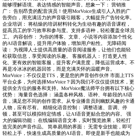
能够理解语境、表达情感的智能声音。想象一下： 营销推
广： 告别昂贵的配音演员！使用MorVoice生成引人入胜的广
告旁白，用充满活力的声音吸引顾客，大幅提升广告转化率。
企业培训： 将枯燥的培训材料转化为生动有趣的语音课程，
提高员工的学习效率和参与度。支持多语种，轻松覆盖全球员
工。 内容创作： 为你的博客、文章、小说等内容添加个性化
的AI语音解说，提升用户体验，增加用户粘性。 无障碍阅
读： 为视障人士提供高质量的语音阅读服务，让他们也能轻
松获取信息，享受阅读的乐趣。 客服机器人： 打造更人性
化、更有效的智能客服，提升客户满意度，降低运营成本。不
再是冷冰冰的机器回答，而是充满关怀的温暖声音。
MorVoice：不仅仅是TTS，更是您的声音创作伙伴 市面上TTS
平台众多，为何选择MorVoice？因为我们不仅仅提供技术，更
提供全方位的服务和支持。MorVoice魔法师平台拥有以下核心
优势： 海量音色选择： 涵盖各种风格、语种、年龄段的AI语
音，满足您不同的创作需求。从专业播音员到幽默风趣的卡通
人物，应有尽有。 精细化语音控制： 调整语速、音调、停
顿，甚至可以模拟特定情感，让AI语音更贴合您的内容。 强
大的编辑功能： 在线编辑语音文本，实时预览效果，轻松打
造完美的声音作品。 简单易用的界面： 无需专业技能，即可
轻松上手，快速生成高质量的AI语音。即使是新手也能成为