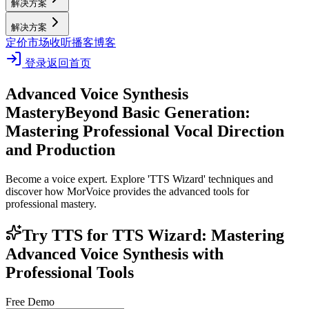
解决方案
解决方案
定价
市场
收听播客
博客
登录
返回首页
Advanced Voice Synthesis
Mastery
Beyond Basic Generation:
Mastering Professional Vocal Direction
and Production
Become a voice expert. Explore 'TTS Wizard' techniques and
discover how MorVoice provides the advanced tools for
professional mastery.
Try TTS for TTS Wizard: Mastering
Advanced Voice Synthesis with
Professional Tools
Free Demo