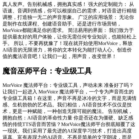
真人发声。告别机械感，拥抱真实感！ 强大的定制能力： 从
语速、音调到情感，你可以根据自己的需求，对语音进行精细
调整，打造独一无二的声音形象。 广泛的应用场景： 无论你
是制作在线课程、创建语音助手、还是进行市场营销，
MorVoice都能满足你的需求。 简洁易用的界面： 我们致力于
提供最友好的用户体验，让你无需任何专业知识，也能轻松上
手。 所以，不要再犹豫了！现在就开始使用MorVoice，释放
AI语音的无限潜力，将你的文本转化为能打动人心、创造价
值的魔法语音吧！让我们一起，用声音，改变世界！
魔音巫师平台：专业级工具
MorVoice 魔法师平台：专业级工具，声动未来 准备好了吗？
让我们一起进入 MorVoice 魔法师平台，一个专为声音而生的
专业级工具箱！在这里，声音不再是冰冷的文字，而是充满情
感、生机勃勃的艺术品。我们相信，AI语音技术不仅仅是技
术，更是一种赋能，一种创造无限可能的魔法。 告别机械，
拥抱自然：AI语音的革命性力量 你是否还在为僵硬、缺乏感
情的传统TTS语音而苦恼？MorVoice魔法师平台彻底颠覆了这
一现状。我们采用了最先进的AI深度学习技术，打造出高度
逼真、富有表现力的AI语音。不再是简单的文字朗读，而是