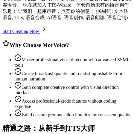
美语音。 现在就加入 TTS-Wizard，体验前所未有的语音创作
乐趣！ 让我们一起用声音，点亮你的创意！ (关键词: 文本转
语音, TTS, 语音合成, AI语音, 语音创作, 语音朗读, 语音定制)
Start Creating Now
Why Choose MorVoice?
Master professional vocal direction with advanced SSML
tools
Create broadcast-quality audio indistinguishable from
human narration
Gain complete creative control with visual direction
interface
Access professional-grade features without coding
expertise
Build custom pronunciation libraries for consistent quality
精通之路：从新手到TTS大师