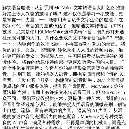
解锁语音魔法：从新手到 MorVoice 文本转语音大师之路 准备
好踏上令人兴奋的旅程了吗？ 这不仅仅是学习一项技能，更
是掌握一种力量，一种能够用声音赋予文字生命的魔法！ 在
数字时代，声音的力量被低估了，但精通文本转语音（TTS）
技术，尤其是使用像 MorVoice 这样尖端平台，能为你打开通
往无限可能的大门。 为什么要成为文本转语音“巫师”？ 想象
一下： 内容创作的效率飞跃： 不再需要耗时耗力的录音。 将
你的剧本、文章、书籍瞬间转化为引人入胜的音频内容。 触
达更广阔的受众： 为视障人士、学习障碍者提供无障碍的阅
读体验。 将你的信息传递给那些更喜欢听觉学习的人群。 打
造个性化品牌声音： 创造与你的品牌形象完美契合的独特声
音。 告别千篇一律的机器人语音，拥抱充满情感和个性的 AI
声音。 自动化客户服务： 构建智能语音助手，24/7 全天候提
供卓越的客户服务体验，提升客户满意度。 MorVoice：你的
魔法棒 当然，市面上有许多文本转语音工具，但 MorVoice 与
众不同。 我们不仅仅提供技术，更提供一种艺术。 我们的 AI
语音引擎经过精心设计，能够捕捉人类语音的细微差别，创造
出自然、流畅、富有表现力的声音。 逼真的 AI 声音： 从温
暖的叙述声音到充满活力的角色配音，MorVoice 拥有种类繁
多的 AI 声音，满足各种需求。 不再是单调的机械音，而是充
满情感和韵律的真实人声体验。 强大的定制功能： 调整语