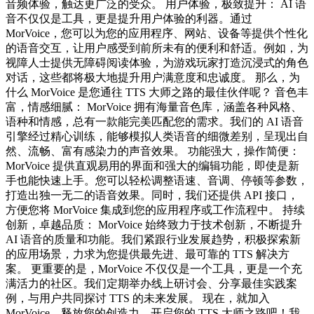
音频体验，触达更广泛的受众。 用户体验，极致提升： AI 语
音不仅仅是工具，更是提升用户体验的利器。通过
MorVoice，您可以为您的应用程序、网站、设备等提供个性化
的语音交互，让用户感受到前所未有的便利和舒适。例如，为
视障人士提供无障碍阅读体验，为游戏玩家打造沉浸式的角色
对话，这些都将极大地提升用户满意度和忠诚度。 那么，为
什么 MorVoice 是您通往 TTS 大师之路的最佳伙伴呢？ 音色丰
富，情感细腻： MorVoice 拥有海量音色库，涵盖各种风格、
语种和情感，总有一款能完美匹配您的需求。我们的 AI 语音
引擎经过精心训练，能够模拟人类语音的细微差别，呈现出自
然、流畅、富有感染力的声音效果。 功能强大，操作简便：
MorVoice 提供直观易用的界面和强大的编辑功能，即使是新
手也能快速上手。您可以轻松调整语速、音调、停顿等参数，
打造出独一无二的语音效果。同时，我们还提供 API 接口，
方便您将 MorVoice 集成到您的应用程序或工作流程中。 持续
创新，卓越品质： MorVoice 始终致力于技术创新，不断提升
AI 语音的质量和功能。我们紧跟行业发展趋势，积极探索新
的应用场景，力求为您提供最先进、最可靠的 TTS 解决方
案。 更重要的是，MorVoice 不仅仅是一个工具，更是一个充
满活力的社区。我们定期举办线上研讨会、分享最佳实践案
例，与用户共同探讨 TTS 的未来发展。 现在，就加入
MorVoice，释放您的创造力，开启您的 TTS 大师之路吧！我