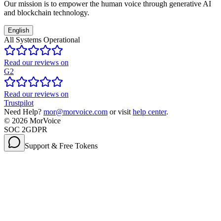
Our mission is to empower the human voice through generative AI
and blockchain technology.
English
All Systems Operational
Read our reviews on
G2
Read our reviews on
Trustpilot
Need Help?
mor@morvoice.com
or visit
help center
.
©
2026
MorVoice
SOC 2
GDPR
Support & Free Tokens