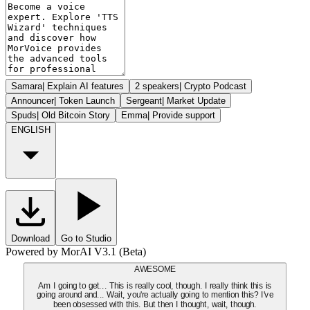
Samara
|
Explain AI features
2 speakers
|
Crypto Podcast
Announcer
|
Token Launch
Sergeant
|
Market Update
Spuds
|
Old Bitcoin Story
Emma
|
Provide support
ENGLISH
Download
Go to Studio
Powered by MorAI V3.1 (Beta)
AWESOME
Am I going to get... This is really cool, though. I really think this is
going around and... Wait, you're actually going to mention this? I've
been obsessed with this. But then I thought, wait, though.