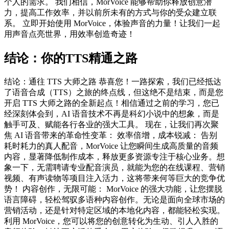
个人的需求。 我们相信，MorVoice 能够帮助你释放创意潜
力，提高工作效率，并以前所未有的方式与你的受众建立联
系。 立即开始使用 MorVoice，体验声音的力量！让我们一起
用声音点亮世界，用效率创造奇迹！
结论：你的TTS精通之路
结论：通往 TTS 大师之路 恭喜您！一路探索，我们已经抵达
了语音合成（TTS）之旅的终点线，但这绝不是结束，而是您
开启 TTS 大师之路的全新起点！相信通过之前的学习，您已
经深刻体会到，AI 语音技术不再是科幻小说中的想象，而是
触手可及、赋能各行各业的强大工具。 现在，让我们再次聚
焦 AI 语音带来的革命性变革： 效率倍增，成本锐减： 告别
耗时耗力的真人配音，MorVoice 让您瞬间生成高质量的音频
内容，显著降低制作成本，释放更多资源专注于核心业务。想
象一下，无需聘请专业配音演员，就能为您的在线课程、营销
视频、有声读物等项目注入活力，这将带来何等巨大的竞争优
势！ 内容创作，无限可能： MorVoice 的强大功能，让您摆脱
语言障碍，轻松驾驭多语种内容创作。无论是面向全球市场的
营销活动，还是针对特定区域的本地化内容，都能轻松实现。
利用 MorVoice，您可以将您的创意转化为生动、引人入胜的