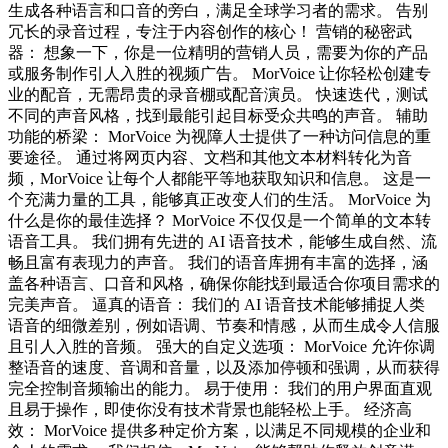
生成各种语言和口音的旁白，满足全球学习者的需求。 告别
冗长的录音过程，专注于内容创作的核心！ 营销的秘密武
器： 想象一下，你是一位精明的营销人员，需要为你的产品
或服务制作引人入胜的视频广告。 MorVoice 让你轻松创建专
业的配音，无需昂贵的录音棚或配音演员。 快速迭代，测试
不同的声音风格，找到最能引起目标受众共鸣的声音。 辅助
功能的桥梁： MorVoice 为视障人士提供了一种访问信息的重
要途径。 通过将网页内容、文档和其他文本材料转化为音
频，MorVoice 让每个人都能平等地获取知识和信息。 这是一
个充满力量的工具，能够真正改变人们的生活。 MorVoice 为
什么是你的最佳选择？ MorVoice 不仅仅是一个简单的文本转
语音工具。 我们拥有先进的 AI 语音技术，能够生成自然、流
畅且富有表现力的声音。 我们的语音库拥有丰富的选择，涵
盖各种语言、口音和风格，确保你能找到最适合你项目需求的
完美声音。 逼真的语音： 我们的 AI 语音技术能够捕捉人类
语音的细微差别，例如语调、节奏和情感，从而生成令人信服
且引人入胜的音频。 强大的自定义选项： MorVoice 允许你调
整语音的速度、音调和音量，以及添加停顿和强调，从而获得
完全控制音频输出的能力。 易于使用： 我们的用户界面直观
且易于操作，即使你没有技术背景也能轻松上手。 经济高
效： MorVoice 提供多种定价方案，以满足不同规模的企业和