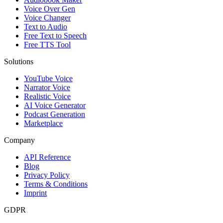
Voice Over Gen
Voice Changer
Text to Audio
Free Text to Speech
Free TTS Tool
Solutions
YouTube Voice
Narrator Voice
Realistic Voice
AI Voice Generator
Podcast Generation
Marketplace
Company
API Reference
Blog
Privacy Policy
Terms & Conditions
Imprint
GDPR