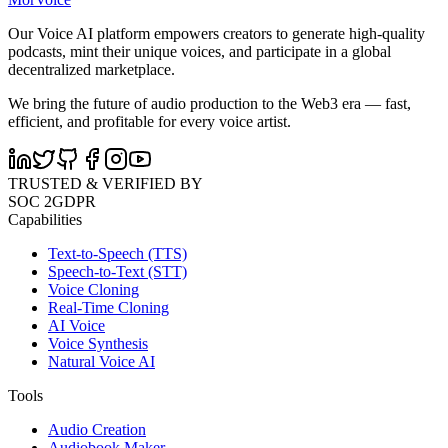
Our Voice AI platform empowers creators to generate high-quality
podcasts, mint their unique voices, and participate in a global
decentralized marketplace.
We bring the future of audio production to the Web3 era — fast,
efficient, and profitable for every voice artist.
TRUSTED & VERIFIED BY
SOC 2
GDPR
Capabilities
Text-to-Speech (TTS)
Speech-to-Text (STT)
Voice Cloning
Real-Time Cloning
AI Voice
Voice Synthesis
Natural Voice AI
Tools
Audio Creation
Audiobook Maker