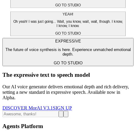
GO TO STUDIO
YEAH!
Oh yeah! I was just going... Wait, you know, wait, wait, though. I know,
I know, I know.
GO TO STUDIO
EXPRESSIVE
The future of voice synthesis is here. Experience unmatched emotional
depth.
GO TO STUDIO
The expressive text to speech model
Our AI voice generator delivers emotional depth and rich delivery,
setting a new standard in expressive speech. Available now in
Alpha.
DISCOVER MorAI V3.1
SIGN UP
Agents Platform