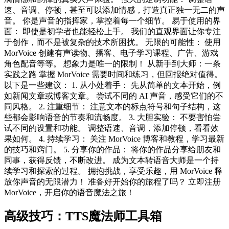
速、音调、停顿，甚至可以添加情感，打造真正独一无二的声
音。 你是声音的指挥家，掌控着每一个细节。 易于使用的界
面： 即使是初学者也能轻松上手。 我们的直观界面让你专注
于创作，而不是被复杂的技术所困扰。 无限的可能性： 使用
MorVoice 创建有声读物、播客、电子学习课程、广告、游戏
角色配音等等。 想象力是唯一的限制！ 从新手到大师：一条
实践之路 掌握 MorVoice 需要时间和练习，但回报绝对值得。
以下是一些建议： 1. 从小处着手： 先从简单的文本开始，例
如新闻文章或博客文章。 尝试不同的 AI 声音，感受它们的不
同风格。 2. 注重细节： 注意文本的标点符号和句子结构，这
些都会影响语音的节奏和流畅度。 3. 大胆实验： 不要害怕尝
试不同的设置和功能。 调整语速、音调，添加停顿，看看效
果如何。 4. 持续学习： 关注 MorVoice 博客和教程，学习最新
的技巧和窍门。 5. 分享你的作品： 将你的作品分享给朋友和
同事，获得反馈，不断改进。 成为文本转语音大师是一个持
续学习和探索的过程。 拥抱挑战，享受乐趣，用 MorVoice 释
放你声音的无限潜力！ 准备好开始你的旅程了吗？ 立即注册
MorVoice，开启你的语音魔法之旅！
高级技巧：TTS魔法师工具箱