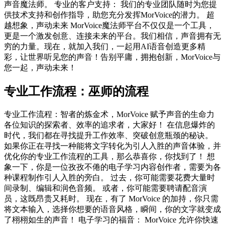
声音魔法师。 专业的客户支持： 我们的专业团队随时为您提
供技术支持和创作指导，助您充分发挥MorVoice的潜力。 超
越想象，声动未来 MorVoice魔法师平台不仅仅是一个工具，
更是一个激发创意、连接未来的平台。我们相信，声音拥有无
穷的力量。现在，就加入我们，一起用AI语音创造更多精
彩，让世界听见您的声音！告别平庸，拥抱创新，MorVoice与
您一起，声动未来！
专业工作流程：巫师的流程
专业工作流程：智者的炼金术，MorVoice 赋予声音的生命力
各位知识的探索者、效率的追求者，大家好！ 在信息爆炸的
时代，我们都在寻找提升工作效率、突破创意瓶颈的秘诀。
如果你正在寻找一种能将文字转化为引人入胜的声音体验，并
优化你的专业工作流程的工具，那么恭喜你，你找到了！ 想
象一下，你是一位孜孜不倦的电子学习内容创作者，需要为各
种课程制作引人入胜的旁白。 过去，你可能需要花费大量时
间录制、编辑和润色音频。 或者，你可能需要聘请配音演
员，这既昂贵又耗时。 现在，有了 MorVoice 的加持，你只需
将文本输入，选择你想要的语音风格，瞬间，你的文字就变成
了栩栩如生的声音！ 电子学习的福音： MorVoice 允许你快速