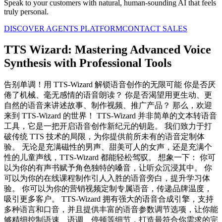
Speak to your customers with natural, human-sounding AI that feels
truly personal.
DISCOVER AGENTS PLATFORM
CONTACT SALES
TTS Wizard: Mastering Advanced Voice
Synthesis with Professional Tools
告别单调！用 TTS-Wizard 解锁语音创作的无限可能 你是否厌
倦了机械、毫无感情的语音朗读？ 你是否渴望用更生动、更
自然的语音来讲述故事、制作视频、推广产品？ 那么，欢迎
来到 TTS-Wizard 的世界！ TTS-Wizard 并非简单的文本转语音
工具，它是一把开启语音创作新纪元的钥匙。 我们致力于打
破传统 TTS 技术的局限，为你提供前所未有的语音定制体
验。 无论是充满磁性的男声、甜美可人的女声，还是充满个
性的儿童声线，TTS-Wizard 都能轻松驾驭。 想象一下： 你可
以为你的有声书赋予角色独特的嗓音，让听众沉浸其中。 你
可以为你的在线课程制作引人入胜的语音旁白，提升学习体
验。 你可以为你的营销视频定制专属语音，传递品牌温度，
吸引更多客户。 TTS-Wizard 拥有强大的语音合成引擎，支持
多种语言和口音，并且提供丰富的语音参数调节选项，让你能
够精细控制语速、语调、停顿等细节，打造最符合你需求的完