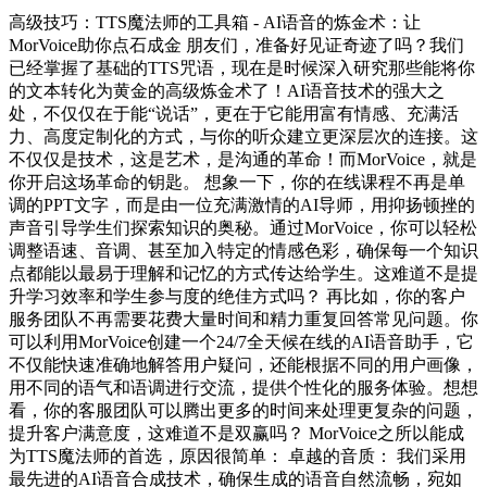
高级技巧：TTS魔法师的工具箱 - AI语音的炼金术：让
MorVoice助你点石成金 朋友们，准备好见证奇迹了吗？我们
已经掌握了基础的TTS咒语，现在是时候深入研究那些能将你
的文本转化为黄金的高级炼金术了！AI语音技术的强大之
处，不仅仅在于能“说话”，更在于它能用富有情感、充满活
力、高度定制化的方式，与你的听众建立更深层次的连接。这
不仅仅是技术，这是艺术，是沟通的革命！而MorVoice，就是
你开启这场革命的钥匙。 想象一下，你的在线课程不再是单
调的PPT文字，而是由一位充满激情的AI导师，用抑扬顿挫的
声音引导学生们探索知识的奥秘。通过MorVoice，你可以轻松
调整语速、音调、甚至加入特定的情感色彩，确保每一个知识
点都能以最易于理解和记忆的方式传达给学生。这难道不是提
升学习效率和学生参与度的绝佳方式吗？ 再比如，你的客户
服务团队不再需要花费大量时间和精力重复回答常见问题。你
可以利用MorVoice创建一个24/7全天候在线的AI语音助手，它
不仅能快速准确地解答用户疑问，还能根据不同的用户画像，
用不同的语气和语调进行交流，提供个性化的服务体验。想想
看，你的客服团队可以腾出更多的时间来处理更复杂的问题，
提升客户满意度，这难道不是双赢吗？ MorVoice之所以能成
为TTS魔法师的首选，原因很简单： 卓越的音质： 我们采用
最先进的AI语音合成技术，确保生成的语音自然流畅，宛如